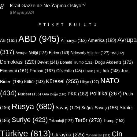
İsrail Gazze’de Ne Yapmak İstiyor?
6 Mayıs 2024
ETIKET BULUTU
ABD
(945)
Avrupa
Amerika
(189)
AB
(163)
Almanya
(152)
(317)
Biden
(149)
Avrupa Birliği
(133)
Birleşmiş Milletler
(127)
BM
(112)
Demokrasi
(220)
Doğu Akdeniz
(172)
Devlet
(141)
Donald Trump
(131)
Joe
Ekonomi
(161)
Fransa
(167)
Güvenlik
(145)
Irak
(148)
Hukuk
(110)
NATO
Küresel
(255)
Biden
(195)
Kültür
(143)
Libya
(127)
(434)
Politika
(267)
Putin
PKK
(182)
Nükleer
(136)
Orta Doğu
(110)
Rusya
(680)
(196)
Strateji
Savaş
(179)
Soğuk Savaş
(156)
Suriye
(423)
Terör
(273)
(186)
Trump
(153)
Teknoloji
(127)
Türkiye
(813)
Çin
Ukrayna
(225)
Yunanistan
(111)