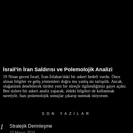
İsrail’in İran Saldırısı ve Polemolojik Analizi
19 Nisan gecesi İsrail, İran-İsfahan'daki bir askeri hedefi vurdu. Önce
alınan bilgiler ve geliş yöntemleri doğru mu yanlış mı tartışıldı. Ancak,
olağanüstü denebilecek türden yeni bir süreçle ilgilendiğimiz gayet açıktı.
Ben sizlere bir askeri analiz yaparak, eldeki bilgileri de kullanmak
suretiyle, bazı poüemolojik sonuçlar çıkarıp sunmak istiyorum.
SON YAZILAR
Stratejik Derinleşme
23 Mayıs 2024