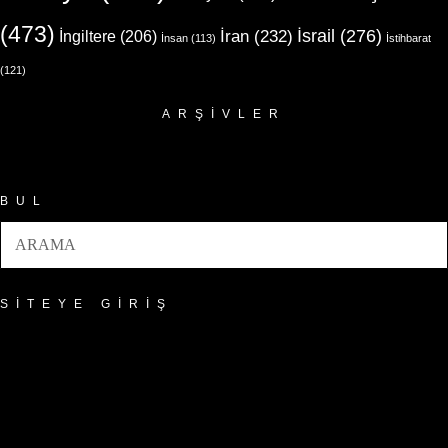
(473)
İsrail
(276)
İngiltere
(206)
İran
(232)
İnsan
(113)
İstihbarat
(121)
ARŞIVLER
Arşivler
BUL
SITEYE GIRIŞ