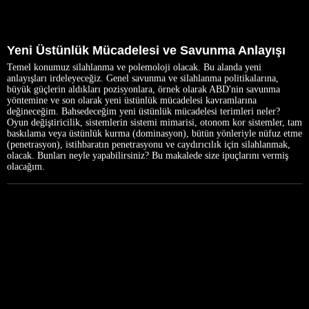
Yeni Üstünlük Mücadelesi ve Savunma Anlayışı
Temel konumuz silahlanma ve polemoloji olacak. Bu alanda yeni
anlayışları irdeleyeceğiz. Genel savunma ve silahlanma politikalarına,
büyük güçlerin aldıkları pozisyonlara, örnek olarak ABD'nin savunma
yöntemine ve son olarak yeni üstünlük mücadelesi kavramlarına
değineceğim. Bahsedeceğim yeni üstünlük mücadelesi terimleri neler?
Oyun değiştiricilik, sistemlerin sistemi mimarisi, otonom kor sistemler, tam
baskılama veya üstünlük kurma (dominasyon), bütün yönleriyle nüfuz etme
(penetrasyon), istihbaratın penetrasyonu ve caydırıcılık için silahlanmak,
olacak. Bunları neyle yapabilirsiniz? Bu makalede size ipuçlarını vermiş
olacağım.