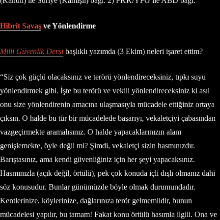
(Kandil) ile Suriye (Kamışlı) bağı. 2) PKK/YPG ile ABD bağı.
Hibrit Savaş
ve Yönlendirme
Milli Güvenlik Dersi
başlıklı yazımda (3 Ekim) neleri işaret ettim?
“Siz çok güçlü olacaksınız ve terörü yönlendireceksiniz, tıpkı suyu
yönlendirmek gibi. İşte bu terörü ve vekili yönlendireceksiniz ki asıl
onu size yönlendirenin amacına ulaşmasıyla mücadele ettiğiniz ortaya
çıksın. O halde bu tür bir mücadelede başarıyı, vekaletçiyi çabasından
vazgeçirmekte aramalısınız. O halde yapacaklarınızın alanı
genişlemekte, öyle değil mi? Şimdi, vekaletçi sizin hasmınızdır.
Barıştasınız, ama kendi güvenliğiniz için her şeyi yapacaksınız.
Hasmınızla (açık değil, örtülü), pek çok konuda içli dışlı olmanız dahi
söz konusudur. Bunlar günümüzde böyle olmak durumundadır.
Kentlerinize, köylerinize, dağlarınıza terör gelmemlidir, bunun
mücadelesi yapılır, bu tamam! Fakat konu örtülü hasımla ilgili. Ona ve