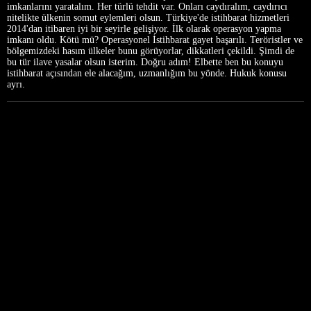
imkanlarını yaratalım. Her türlü tehdit var. Onları caydıralım, caydırıcı
nitelikte ülkenin somut eylemleri olsun. Türkiye'de istihbarat hizmetleri
2014'dan itibaren iyi bir seyirle gelişiyor. İlk olarak operasyon yapma
imkanı oldu. Kötü mü? Operasyonel İstihbarat gayet başarılı. Teröristler ve
bölgemizdeki hasım ülkeler bunu görüyorlar, dikkatleri çekildi. Şimdi de
bu tür ilave yasalar olsun isterim. Doğru adım! Elbette ben bu konuyu
istihbarat açısından ele alacağım, uzmanlığım bu yönde. Hukuk konusu
ayrı.