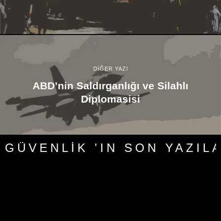
DİĞER YAZI
ABD’nin Saldırganlığı ve Silahlı
Diplomasisi
GÜVENLIK 'IN SON YAZIL