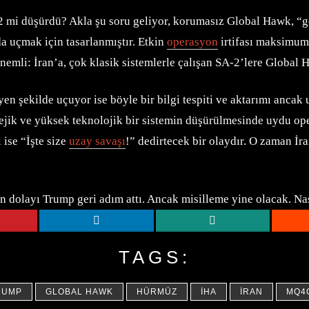
 mi düşürdü? Akla şu soru geliyor, korumasız Global Hawk, “ge
a uçmak için tasarlanmıştır. Etkin
operasyon
irtifası maksimum
önemli: İran’a, çok klasik sistemlerle çalışan SA-2’lere Global 
 şekilde uçuyor ise böyle bir bilgi tespiti ve aktarımı ancak u
tratejik ve yüksek teknolojik bir sistemin düşürülmesinde uydu o
ise “İşte size
uzay savaşı
!” dedirtecek bir olaydır. O zaman İra
dolayı Trump geri adım attı. Ancak misilleme yine olacak. Na
TAGS:
RUMP
GLOBAL HAWK
HÜRMÜZ
İHA
İRAN
MQ4