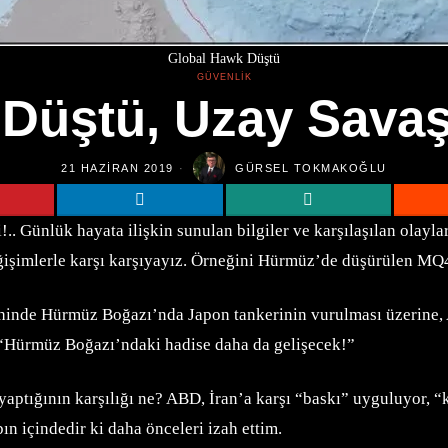
Global Hawk Düştü
GÜVENLIK
Düştü, Uzay Savaş
21 HAZIRAN 2019
GÜRSEL TOKMAKOĞLU
. Günlük hayata ilişkin sunulan bilgiler ve karşılaşılan olayla
li değişimlerle karşı karşıyayız. Örneğini Hürmüz’de düşürülen
ihinde Hürmüz Boğazı’nda Japon tankerinin vurulması üzerine,
m: “Hürmüz Boğazı’ndaki hadise daha da gelişecek!”
ptığının karşılığı ne? ABD, İran’a karşı “baskı” uyguluyor, “ka
abın içindedir ki daha önceleri izah ettim.