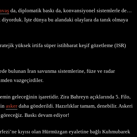
avaş
da, diplomatik baskı da, konvansiyonel sistemlerle de…
 diyorduk. İşte dünya bu alandaki olaylara da tanık olmaya
tejik yüksek irtifa süper istihbarat keşif gözetleme (ISR)
ede bulunan İran savunma sistemlerine, füze ve radar
şimden vazgeçirdiler.
in geleceğinin işaretidir. Zira Bahreyn açıklarında 5. Filo,
bin
asker
daha gönderildi. Hazırlıklar tamam, denebilir. Askeri
 göreceğiz. Baskı devam ediyor!
fezi’ne kıyısı olan Hürmüzgan eyaletine bağlı Kuhmubarek