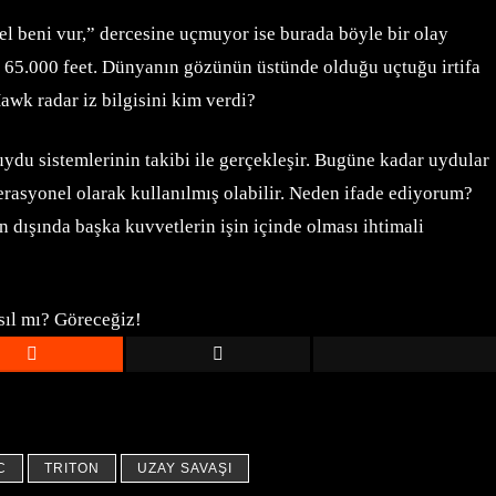
l beni vur,” dercesine uçmuyor ise burada böyle bir olay
 65.000 feet. Dünyanın gözünün üstünde olduğu uçtuğu irtifa
Hawk radar iz bilgisini kim verdi?
ydu sistemlerinin takibi ile gerçekleşir. Bugüne kadar uydular
perasyonel olarak kullanılmış olabilir. Neden ifade ediyorum?
n dışında başka kuvvetlerin işin içinde olması ihtimali
sıl mı? Göreceğiz!
C
TRITON
UZAY SAVAŞI