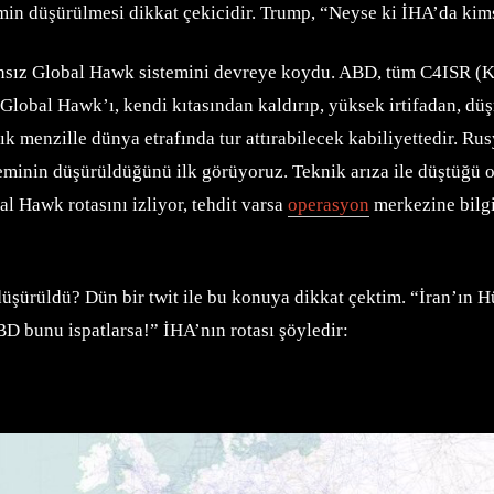
in düşürülmesi dikkat çekicidir. Trump, “Neyse ki İHA’da kimse 
nsansız Global Hawk sistemini devreye koydu. ABD, tüm C4ISR (K
lobal Hawk’ı, kendi kıtasından kaldırıp, yüksek irtifadan, düşm
şık menzille dünya etrafında tur attırabilecek kabiliyettedir. 
teminin düşürüldüğünü ilk görüyoruz. Teknik arıza ile düştüğü 
l Hawk rotasını izliyor, tehdit varsa
operasyon
merkezine bilgi 
şürüldü? Dün bir twit ile bu konuya dikkat çektim. “İran’ın 
ABD bunu ispatlarsa!” İHA’nın rotası şöyledir: