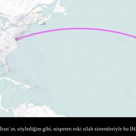
İran’ın, söylediğim gibi, nispeten eski silah sistemleriyle bu 