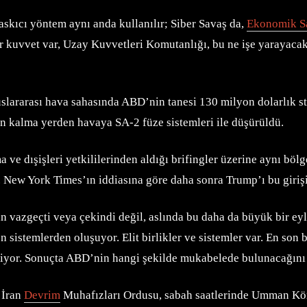
skıcı yöntem aynı anda kullanılır; Siber Savaş da,
Ekonomik S
 kuvvet var, Uzay Kuvvetleri Komutanlığı, bu ne işe yarayacak
lararası hava sahasında ABD’nin tanesi 130 milyon dolarlık stra
n kalma yerden havaya SA-2 füze sistemleri ile düşürüldü.
 dışişleri yetkililerinden aldığı brifingler üzerine aynı bölg
ldı. New York Times’ın iddiasına göre daha sonra Trump’ı bu giri
azgeçti veya çekindi değil, aslında bu daha da büyük bir eylem
 sistemlerden oluşuyor. Elit birlikler ve sistemler var. En son 
kiyor. Sonuçta ABD’nin hangi şekilde mukabelede bulunacağını
 İran
Devrim
Muhafızları Ordusu, sabah saatlerinde Umman Kör