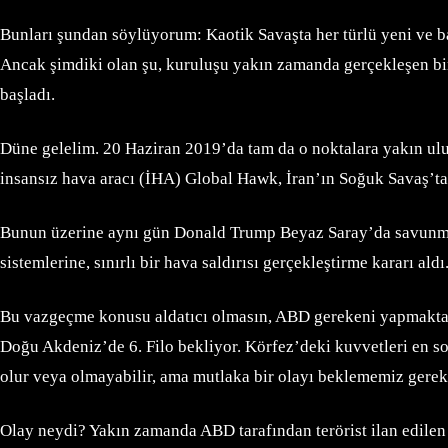
Bunları şundan söylüyorum: Kaotik Savaşta her türlü yeni ve ba
Ancak şimdiki olan şu, kuruluşu yakın zamanda gerçekleşen bir
başladı.
Düne gelelim. 20 Haziran 2019’da tam da o noktalara yakın ulus
insansız hava aracı (İHA) Global Hawk, İran’ın Soğuk Savaş’ta
Bunun üzerine aynı gün Donald Trump Beyaz Saray’da savunma ve
sistemlerine, sınırlı bir hava saldırısı gerçekleştirme kararı a
Bu vazgeçme konusu aldatıcı olmasın, ABD gerekeni yapmaktan v
Doğu Akdeniz’de 6. Filo bekliyor. Körfez’deki kuvvetleri en son
olur veya olmayabilir, ama mutlaka bir olayı beklememiz gere
Olay neydi? Yakın zamanda ABD tarafından terörist ilan edilen