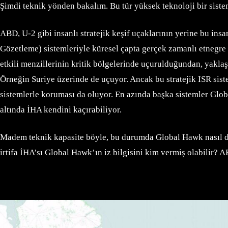
Şimdi teknik yönden bakalım. Bu tür yüksek teknoloji bir sistem
ABD, U-2 gibi insanlı stratejik keşif uçaklarının yerine bu i
Gözetleme) sistemleriyle küresel çapta gerçek zamanlı etnegre G
etkili menzillerinin kritik bölgelerinde uçurulduğundan, yakla
Örneğin Suriye üzerinde de uçuyor. Ancak bu stratejik ISR sis
sistemlerle koruması da oluyor. En azında başka sistemler Globa
altında İHA kendini kaçırabiliyor.
Madem teknik kapasite böyle, bu durumda Global Hawk nasıl dü
irtifa İHA’sı Global Hawk’ın iz bilgisini kim vermiş olabilir? 