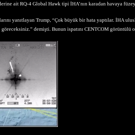
tlerine ait RQ-4 Global Hawk tipi İHA’nın karadan havaya füz
arını yanıtlayan Trump, “Çok büyük bir hata yaptılar. İHA ulusl
da göreceksiniz.” demişti. Bunun ispatını CENTCOM görüntülü ol