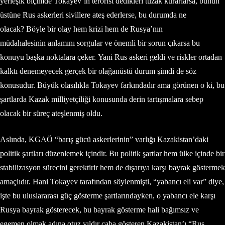
yerleşik biçimde Tokayev’in terörist dedikleri tuzak kurarlarsa, bunun
üstüne Rus askerleri sivillere ateş ederlerse, bu durumda ne
olacak? Böyle bir olay hem krizi hem de Rusya’nın
müdahalesinin anlamını sorgular ve önemli bir sorun çıkarsa bu
konuyu başka noktalara çeker. Yani Rus askeri geldi ve riskler ortadan
kalktı denemeyecek gerçek bir olağanüstü durum şimdi de söz
konusudur. Büyük olasılıkla Tokayev farkındadır ama görünen o ki, bu
şartlarda Kazak milliyetçiliği konusunda derin tartışmalara sebep
olacak bir süreç ateşlenmiş oldu.
Aslında, KGAÖ “barış gücü askerlerinin” varlığı Kazakistan’daki
politik şartları düzenlemek içindir. Bu politik şartlar hem ülke içinde bir
stabilizasyon sürecini gerektirir hem de dışarıya karşı bayrak göstermek
amaçlıdır. Hani Tokayev tarafından söylenmişti, “yabancı eli var” diye,
işte bu uluslararası güç gösterme şartlarındayken, o yabancı ele karşı
Rusya bayrak gösterecek, bu bayrak gösterme hali bağımsız ve
egemen olmak adına otuz yıldır çaba gösteren Kazakistan’ı “Rus