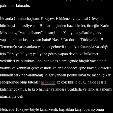
pahalı bir faturadır.
İlk anda Cumhurbaşkanı Tokayev, Hükümeti ve Ulusal Güvenlik
bürokrasisini tasfiye etti. Bunların içinden bazı isimler, örneğin Karim
Massimov, “vatana ihanet” ile suçlandı. Yan yana yıllardır görev
yapanların bir kısmı vatan haini! Nasıl? Bu durum Türkiye’de 15
Temmuz’u yaşayanlara yabancı gelmedi tabii. Acı faturayla yaşadığı
için Türkiye biliyor; yan yana görev yapan devlet ve hükümet
yetkilileri ve bürokrasi, politika ve iş alemi içinde birçok vatan haini
varmış ve kanunlar çerçevesinde kalan ve sadece işine bakan kimseler
bunların farkına varamamış, diğer yandan politik ikbal ve maddi çıkar
sebepleriyle olup bitenler
hakkında
az çok fikri olduğu halde sessiz
kalanlar çokmuş, ta ki o hainler vatandaşa uçaklarla ve tanklarla mermi
atmalarına dek!
Neticede Tokayev böyle karar verdi, başlatılan karşı operasyonun