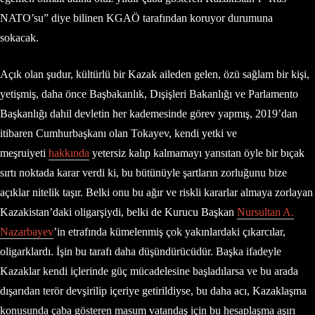
NATO’su” diye bilinen KGAÖ tarafından koruyor durumuna
sokacak.
Açık olan şudur, kültürlü bir Kazak aileden gelen, özü sağlam bir kişi,
yetişmiş, daha önce Başbakanlık, Dışişleri Bakanlığı ve Parlamento
Başkanlığı dahil devletin her kademesinde görev yapmış, 2019’dan
itibaren Cumhurbaşkanı olan Tokayev, kendi yetki ve
meşruiyeti
hakkında
yetersiz kalıp kalmamayı yansıtan öyle bir bıçak
sırtı noktada karar verdi ki, bu bütünüyle şartların zorluğunu bize
açıklar nitelik taşır. Belki onu bu ağır ve riskli kararlar almaya zorlayan
Kazakistan’daki oligarşiydi, belki de Kurucu Başkan
Nursultan A.
Nazarbayev
’in etrafında kümelenmiş çok yakınlardaki çıkarcılar,
oligarklardı. İşin bu tarafı daha düşündürücüdür. Başka ifadeyle
Kazaklar kendi içlerinde güç mücadelesine başladılarsa ve bu arada
dışarıdan terör devşirilip içeriye getirildiyse, bu daha acı, Kazaklaşma
konusunda çaba gösteren masum vatandaş için bu hesaplaşma aşırı