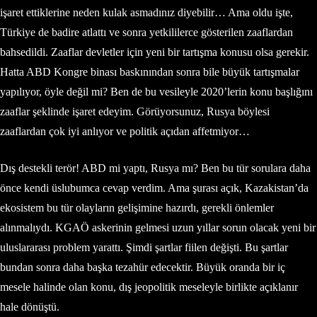
işaret ettiklerine neden kulak asmadınız diyebilir… Ama oldu işte,
Türkiye de badire atlattı ve sonra yetkililerce gösterilen zaaflardan
bahsedildi. Zaaflar devletler için yeni bir tartışma konusu olsa gerekir.
Hatta ABD Kongre binası baskınından sonra bile büyük tartışmalar
yapılıyor, öyle değil mi? Ben de bu vesileyle 2020’lerin konu başlığını
zaaflar şeklinde işaret edeyim. Görüyorsunuz, Rusya böylesi
zaaflardan çok iyi anlıyor ve politik açıdan affetmiyor…
Dış destekli terör! ABD mi yaptı, Rusya mı? Ben bu tür sorulara daha
önce kendi üslubumca cevap verdim. Ama şurası açık, Kazakistan’da
ekosistem bu tür olayların gelişimine hazırdı, gerekli önlemler
alınmalıydı. KGAÖ askerinin gelmesi uzun yıllar sorun olacak yeni bir
uluslararası problem yarattı. Şimdi şartlar fiilen değişti. Bu şartlar
bundan sonra daha başka tezahür edecektir. Büyük oranda bir iç
mesele halinde olan konu, dış jeopolitik meseleyle birlikte açıklanır
hale dönüştü.