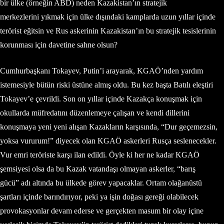
bir ülke (örneğin ABD) neden Kazakistan’ın stratejik
merkezlerini yıkmak için ülke dışındaki kamplarda uzun yıllar içinde
terörist eğitsin ve Rus askerinin Kazakistan’ın bu stratejik tesislerinin
korunması için davetine sahne olsun?
Cumhurbaşkanı Tokayev, Putin’i arayarak, KGAÖ’nden yardım
istemesiyle bütün riski üstüne almış oldu. Bu kez başta Batılı eleştiri
Tokayev’e çevrildi. Son on yıllar içinde Kazakça konuşmak için
okullarda müfredatını düzenlemeye çalışan ve kendi dillerini
konuşmaya yeni yeni alışan Kazakların karşısında, “Dur geçemezsin,
yoksa vururum!” diyecek olan KGAÖ askerleri Rusça seslenecekler.
Vur emri teröriste karşı ilan edildi. Öyle ki her ne kadar KGAÖ
şemsiyesi olsa da bu Kazak vatandaşı olmayan askerler, “barış
gücü” adı altında bu ülkede görev yapacaklar. Ortam olağanüstü
şartları içinde barındırıyor, peki ya işin doğası gereği olabilecek
provokasyonlar devam ederse ve gerçekten masum bir olay içine