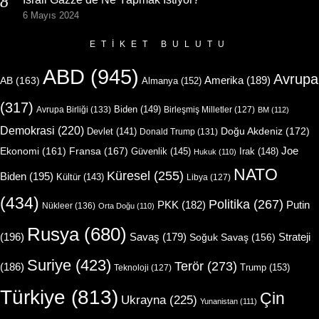
6 Mayıs 2024
ETIKET BULUTU
ABD
(945)
Avrupa
Amerika
(189)
AB
(163)
Almanya
(152)
(317)
Biden
(149)
Avrupa Birliği
(133)
Birleşmiş Milletler
(127)
BM
(112)
Demokrasi
(220)
Doğu Akdeniz
(172)
Devlet
(141)
Donald Trump
(131)
Joe
Ekonomi
(161)
Fransa
(167)
Güvenlik
(145)
Irak
(148)
Hukuk
(110)
NATO
Küresel
(255)
Biden
(195)
Kültür
(143)
Libya
(127)
(434)
Politika
(267)
Putin
PKK
(182)
Nükleer
(136)
Orta Doğu
(110)
Rusya
(680)
(196)
Strateji
Savaş
(179)
Soğuk Savaş
(156)
Suriye
(423)
Terör
(273)
(186)
Trump
(153)
Teknoloji
(127)
Türkiye
(813)
Çin
Ukrayna
(225)
Yunanistan
(111)