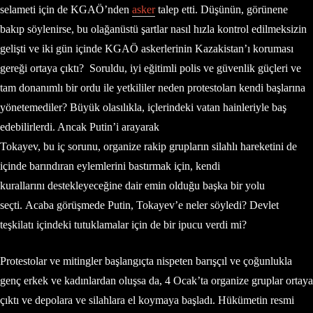
selameti için de KGAÖ’nden
asker
talep etti. Düşünün, görünene
bakıp söylenirse, bu olağanüstü şartlar nasıl hızla kontrol edilmeksizin
gelişti ve iki gün içinde KGAÖ askerlerinin Kazakistan’ı koruması
gereği ortaya çıktı? Soruldu, iyi eğitimli polis ve güvenlik güçleri ve
tam donanımlı bir ordu ile yetkililer neden protestoları kendi başlarına
yönetemediler? Büyük olasılıkla, içlerindeki vatan hainleriyle baş
edebilirlerdi. Ancak Putin’i arayarak
Tokayev, bu iç sorunu, organize rakip grupların silahlı hareketini de
içinde barındıran eylemlerini bastırmak için, kendi
kurallarını destekleyeceğine dair emin olduğu başka bir yolu
seçti. Acaba görüşmede Putin, Tokayev’e neler söyledi? Devlet
teşkilatı içindeki tutuklamalar için de bir ipucu verdi mi?
Protestolar ve mitingler başlangıçta nispeten barışçıl ve çoğunlukla
genç erkek ve kadınlardan oluşsa da, 4 Ocak’ta organize gruplar ortaya
çıktı ve depolara ve silahlara el koymaya başladı. Hükümetin resmi