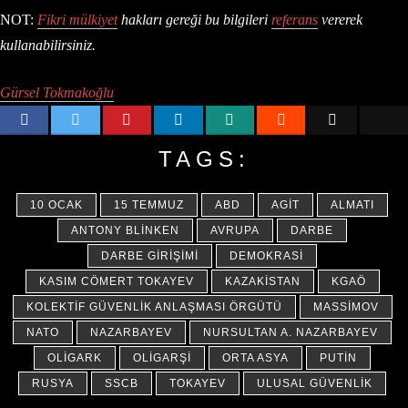
NOT:
Fikri mülkiyet
hakları gereği bu bilgileri
referans
vererek
kullanabilirsiniz.
Gürsel Tokmakoğlu
TAGS:
10 OCAK
15 TEMMUZ
ABD
AGİT
ALMATI
ANTONY BLINKEN
AVRUPA
DARBE
DARBE GIRIŞIMI
DEMOKRASI
KASIM CÖMERT TOKAYEV
KAZAKISTAN
KGAÖ
KOLEKTIF GÜVENLIK ANLAŞMASI ÖRGÜTÜ
MASSIMOV
NATO
NAZARBAYEV
NURSULTAN A. NAZARBAYEV
OLIGARK
OLIGARŞI
ORTA ASYA
PUTIN
RUSYA
SSCB
TOKAYEV
ULUSAL GÜVENLIK