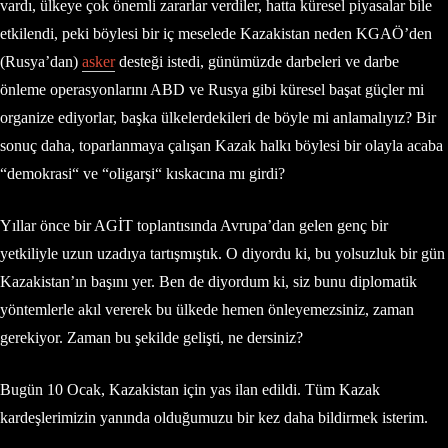
vardı, ülkeye çok önemli zararlar verdiler, hatta küresel piyasalar bile
etkilendi, peki böylesi bir iç meselede Kazakistan neden KGAÖ’den
(Rusya’dan)
asker
desteği istedi, günümüzde darbeleri ve darbe
önleme operasyonlarını ABD ve Rusya gibi küresel başat güçler mi
organize ediyorlar, başka ülkelerdekileri de böyle mi anlamalıyız? Bir
sonuç daha, toparlanmaya çalışan Kazak halkı böylesi bir olayla acaba
“demokrasi“ ve “oligarşi“ kıskacına mı girdi?
Yıllar önce bir AGİT toplantısında Avrupa’dan gelen genç bir
yetkiliyle uzun uzadıya tartışmıştık. O diyordu ki, bu yolsuzluk bir gün
Kazakistan’ın başını yer. Ben de diyordum ki, siz bunu diplomatik
yöntemlerle akıl vererek bu ülkede hemen önleyemezsiniz, zaman
gerekiyor. Zaman bu şekilde gelişti, ne dersiniz?
Bugün 10 Ocak, Kazakistan için yas ilan edildi. Tüm Kazak
kardeşlerimizin yanında olduğumuzu bir kez daha bildirmek isterim.