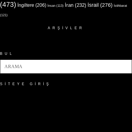
(473)
İsrail
(276)
İngiltere
(206)
İran
(232)
İnsan
(113)
İstihbarat
(121)
ARŞIVLER
Arşivler
BUL
SITEYE GIRIŞ