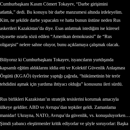
Cumhurbaşkanı Kasım Cömert Tokayev, “Darbe girişimini
atlattık,” dedi. Bu konuyu bir darbe manzumesi altında irdeleyelim.
Kim, ne şekilde darbe yapacaktı ve hatta bunun üstüne neden Rus
askerileri Kazakistan’da diye. Esas anlatmak istediğim ise küresel
siyasette ısrarla sözü edilen “Amerikan demokrasisi” ile “Rus
oligarşisi” nelere sahne oluyor, bunu açıklamaya çalışmak olacak.
Biliyoruz ki Cumhurbaşkanı Tokayev, isyancıların yurtdışında
kapsamlı eğitim aldıklarını iddia etti ve Kolektif Güvenlik Anlaşması
Örgütü (KGAÖ) üyelerine yaptığı çağrıda, “hükümetinin bir terör
tehdidini aşmak için yardıma ihtiyacı olduğu” konusunu ileri sürdü.
Rus birlikleri Kazakistan’ın stratejik tesislerini korumak amacıyla
ülkeye geldiler. ABD ve Avrupa’dan tepkiler geldi. Zamanlama
manidar! Ukrayna, NATO, Avrupa’da güvenlik, vs. konuşuluyorken…
Şimdi yabancı eleştirmenler kritik ediyorlar ve şöyle soruyorlar: Başka