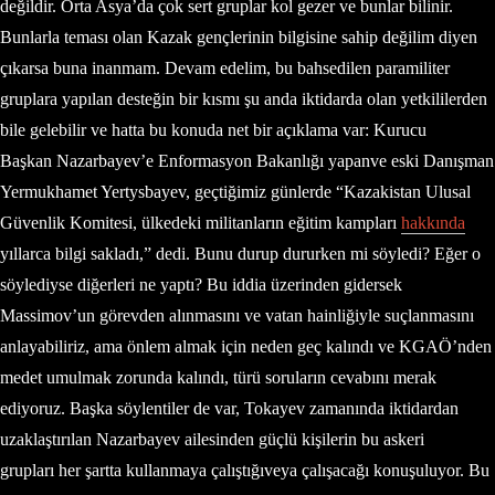
değildir. Orta Asya’da çok sert gruplar kol gezer ve bunlar bilinir.
Bunlarla teması olan Kazak gençlerinin bilgisine sahip değilim diyen
çıkarsa buna inanmam. Devam edelim, bu bahsedilen paramiliter
gruplara yapılan desteğin bir kısmı şu anda iktidarda olan yetkililerden
bile gelebilir ve hatta bu konuda net bir açıklama var: Kurucu
Başkan Nazarbayev’e Enformasyon Bakanlığı yapanve eski Danışman
Yermukhamet Yertysbayev, geçtiğimiz günlerde “Kazakistan Ulusal
Güvenlik Komitesi, ülkedeki militanların eğitim kampları
hakkında
yıllarca bilgi sakladı,” dedi. Bunu durup dururken mi söyledi? Eğer o
söylediyse diğerleri ne yaptı? Bu iddia üzerinden gidersek
Massimov’un görevden alınmasını ve vatan hainliğiyle suçlanmasını
anlayabiliriz, ama önlem almak için neden geç kalındı ve KGAÖ’nden
medet umulmak zorunda kalındı, türü soruların cevabını merak
ediyoruz. Başka söylentiler de var, Tokayev zamanında iktidardan
uzaklaştırılan Nazarbayev ailesinden güçlü kişilerin bu askeri
grupları her şartta kullanmaya çalıştığıveya çalışacağı konuşuluyor. Bu