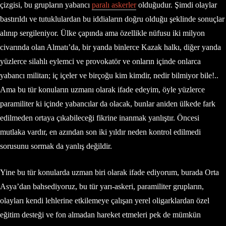
çizgisi, bu grupların yabancı
paralı askerler
olduğudur. Şimdi olaylar
bastırıldı ve tutuklulardan bu iddiaların doğru olduğu şeklinde sonuçlar
alınıp sergileniyor. Ülke çapında ama özellikle nüfusu iki milyon
civarında olan Almatı’da, bir yanda binlerce Kazak halkı, diğer yanda
yüzlerce silahlı eylemci ve provokatör ve onların içinde onlarca
yabancı militan; iç içeler ve birçoğu kim kimdir, nedir bilmiyor bile!..
Ama bu tür konuların uzmanı olarak ifade edeyim, öyle yüzlerce
paramiliter ki içinde yabancılar da olacak, bunlar aniden ülkede fark
edilmeden ortaya çıkabileceği fikrine inanmak yanlıştır. Öncesi
mutlaka vardır, en azından son iki yıldır neden kontrol edilmedi
sorusunu sormak da yanlış değildir.
Yine bu tür konularda uzman biri olarak ifade ediyorum, burada Orta
Asya’dan bahsediyoruz, bu tür yarı-askeri, paramiliter grupların,
olayları kendi lehlerine etkilemeye çalışan yerel oligarklardan özel
eğitim desteği ve fon almadan hareket etmeleri pek de mümkün