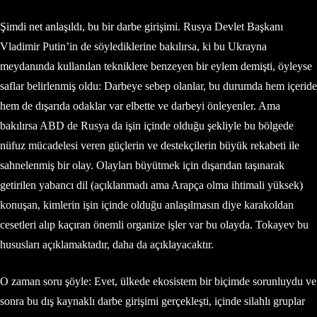
Şimdi net anlaşıldı, bu bir darbe girişimi. Rusya Devlet Başkanı
Vladimir Putin’in de söylediklerine bakılırsa, ki bu Ukrayna
meydanında kullanılan tekniklere benzeyen bir eylem demişti, öyleyse
saflar belirlenmiş oldu: Darbeye sebep olanlar, bu durumda hem içeride
hem de dışarıda odaklar var elbette ve darbeyi önleyenler. Ama
bakılırsa ABD de Rusya da işin içinde olduğu şekliyle bu bölgede
nüfuz mücadelesi veren güçlerin ve destekçilerin büyük rekabeti ile
sahnelenmiş bir olay. Olayları büyütmek için dışarıdan taşınarak
getirilen yabancı dil (açıklanmadı ama Arapça olma ihtimali yüksek)
konuşan, kimlerin işin içinde olduğu anlaşılmasın diye karakoldan
cesetleri alıp kaçıran önemli organize işler var bu olayda. Tokayev bu
hususları açıklamaktadır, daha da açıklayacaktır.
O zaman soru şöyle: Evet, ülkede ekosistem bir biçimde sorunluydu ve
sonra bu dış kaynaklı darbe girişimi gerçekleşti, içinde silahlı gruplar