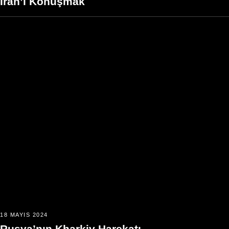
İran’ı Konuşmak
18 MAYIS 2024
Rusya’nın Kharkiv Harekatı