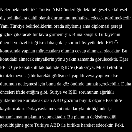
Neler beklenebilir? Türkiye ABD önderliğindeki bölgesel ve küresel
dış politikalara dahil olarak durumunu muhafaza edecek görülmektedir.
Yani Türkiye belirlediklerini orada söylemiş ama diplomasi gereği
güçlük çıkaracak bir tavra girmemiştir. Buna karşılık Türkiye’nin
önemli ve özel isteği ise daha çok iç sorun hüviyetindeki FETÖ
konusunda yapılan müracaatlara olumlu cevap alınması olacaktır. Bu
konudaki alınacak sinyallerin yönü yakın zamanda görülecektir. Eğer
FETÖ’ye karşılık ittifak halinde IŞİD’e (Rakka’ya, Musul etrafını
temizlemeye…) bir harekât görüşmesi yapıldı veya yapılıyor ise
durumun netleşmesi için bunu da göz önünde tutmak gerekebilir. Daha
önceleri ifade ettiğim gibi, Suriye ve IŞİD sorununun ağırlıklı
yüklerinden kurtulacak olan ABD gözünü büyük ölçüde Pasifik’e
kaydıracaktır. Dolayısıyla mevcut ortaklarıyla bir biçimde işi
tamamlamanın planını yapmaktadır. Bu planının değiştirmediği
görüldüğüne göre Türkiye ABD ile birlikte hareket edecektir. Peki,