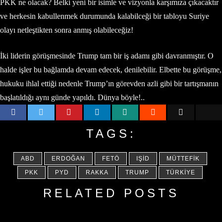
PKK ne olacak? Belki yeni bir isimle ve vizyonla karşımıza çıkacaktır
ve herkesin kabullenmek durumunda kalabilceği bir tabloyu Suriye
olayı netleştikten sonra anmış olabileceğiz!
İki liderin görüşmesinde Trump tam bir iş adamı gibi davranmıştır. O
halde işler bu bağlamda devam edecek, denilebilir. Elbette bu görüşme,
hukuku ihlal ettiği nedenle Trump’ın görevden azli gibi bir tartışmanın
başlatıldığı aynı günde yapıldı. Dünya böyle!..
TAGS:
ABD
ERDOĞAN
FETÖ
IŞİD
MÜTTEFIK
PKK
PYD
RAKKA
TRUMP
TÜRKIYE
RELATED POSTS