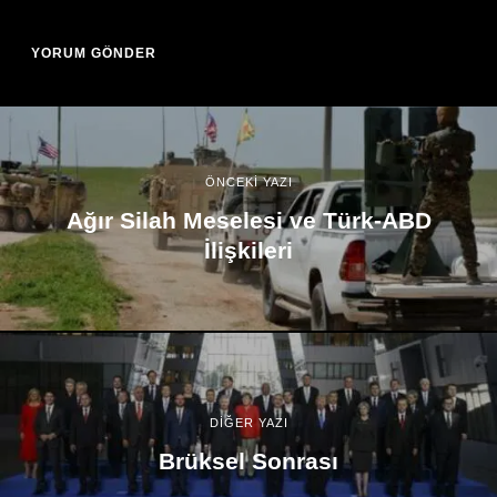
ÖNCEKİ YAZI
Ağır Silah Meselesi ve Türk-ABD
İlişkileri
DİĞER YAZI
Brüksel Sonrası