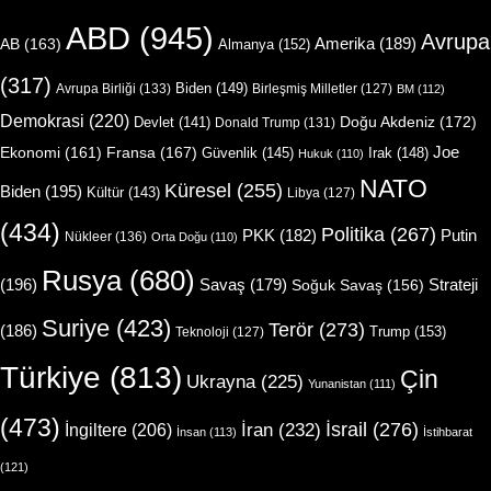
ABD
(945)
Avrupa
Amerika
(189)
AB
(163)
Almanya
(152)
(317)
Biden
(149)
Avrupa Birliği
(133)
Birleşmiş Milletler
(127)
BM
(112)
Demokrasi
(220)
Doğu Akdeniz
(172)
Devlet
(141)
Donald Trump
(131)
Joe
Ekonomi
(161)
Fransa
(167)
Güvenlik
(145)
Irak
(148)
Hukuk
(110)
NATO
Küresel
(255)
Biden
(195)
Kültür
(143)
Libya
(127)
(434)
Politika
(267)
Putin
PKK
(182)
Nükleer
(136)
Orta Doğu
(110)
Rusya
(680)
(196)
Strateji
Savaş
(179)
Soğuk Savaş
(156)
Suriye
(423)
Terör
(273)
(186)
Trump
(153)
Teknoloji
(127)
Türkiye
(813)
Çin
Ukrayna
(225)
Yunanistan
(111)
(473)
İsrail
(276)
İngiltere
(206)
İran
(232)
İnsan
(113)
İstihbarat
(121)