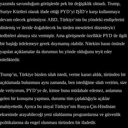
yazımda savunduğum görüşlerde pek bir değişiklik olmadı. Trump,
Suriye Kürtleri olarak ifade ettiği PYD’yi IŞİD’e karşı kullanmaya
devam edecek görünüyor. ABD, Türkiye’nin bu yöndeki endişelerini
dinlemiş ve ileride doğabilecek bu türden meseleleri düzenleyici
tedbirleri almaya söz vermiştir. Ama görüşmede özellikle PYD ile ilgili
bir başlığı irdelemeye gerek duymamış olabilir. Nitekim basın önünde
yapılan açıklamalar da durumun bu yönde olduğunu teyit eder
niteliktedir.
Trump’ın, Türkiye bizden silah istedi, verme kararı aldık, türünden bir
açıklamada bulunması aynı zamanda, ben istediğime silah veririm, size
de veriyorum, PYD’ye de, kimse buna müdahale edemez, anlamına
gelen bir konuşma yapması, durumu tüm çıplaklığıyla açıklar
mahiyettedir. Ayrıca bu sinyal Türkiye’nin Rusya-Çin-Hindistan
ekseninde arayabileceği yeni silahlanma programlarına ve güvenlik
politikalarına da engel olunması türünden bir ifadedir.