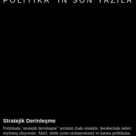
POLITIKA 'IN SON YAZILA
Stratejik Derinleşme
Politikada "stratejik derinleşme" terimini ifade etmekle, beraberinde neleri
söylemiş oluyorum: Aktif, nötür (yeni-izolasyonizm) ve karma politikalar,