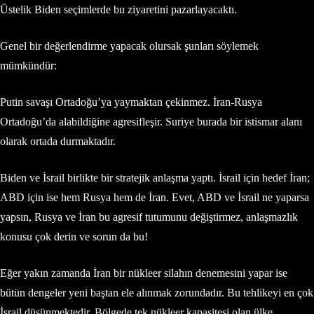
Üstelik Biden seçimlerde bu ziyaretini pazarlayacaktı.
Genel bir değerlendirme yapacak olursak şunları söylemek
mümkündür:
Putin savaşı Ortadoğu’ya yaymaktan çekinmez. İran-Rusya
Ortadoğu’da alabildiğine agresifleşir. Suriye burada bir istismar alanı
olarak ortada durmaktadır.
Biden ve İsrail birlikte bir stratejik anlaşma yaptı. İsrail için hedef İran;
ABD için ise hem Rusya hem de İran. Evet, ABD ve İsrail ne yaparsa
yapsın, Rusya ve İran bu agresif tutumunu değiştirmez, anlaşmazlık
konusu çok derin ve sorun da bu!
Eğer yakın zamanda İran bir nükleer silahın denemesini yapar ise
bütün dengeler yeni baştan ele alınmak zorundadır. Bu tehlikeyi en çok
İsrail düşünmektedir. Bölgede tek nükleer kapasitesi olan ülke