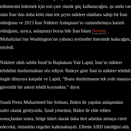
edinmesini önlemek için son çare olarak güç kullanacağını, şu anda var
olan İran’dan daha kötü olan tek şeyin nükleer silahlara sahip bir İran
olduğunu ve 2015 İran Nükleer Anlaşması’nı canlandırmaya kararlı
olduğunu, ayrıca, anlaşmayı bozsa bile İran İslam
Devrim
Muhafızları’nın Washington’un yabancı teröristler listesinde kalacağını,
söyledi.
Nükleer silah sahibi İsrail’in Başbakanı Yair Lapid, İran’ın nükleer
tehdidini durdurmaktan söz ediyor. İfadeye göre İran’ın nükleer tehdidi
özgür dünyaya karşıdır ve Lapid, “Bunu durdurmanın tek yolu masaya
güvenilir bir askeri tehdit koymaktır,” diyor.
Suudi Prens Muhammed bin Selman, Biden ile yapılan anlaşmaları
zafer olarak görüyordu. İsrail yönetimi, Biden ile elde edilen
sonuçlardan sonra, bölge lideri olarak daha ileri adımlar atmaya cüret
edecekti, önündeki engeller kalkmaktaydı. Elbette ABD istediğini aldı.