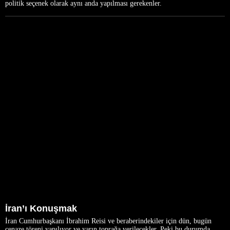
politik seçenek olarak aynı anda yapılması gerekenler.
İran’ı Konuşmak
İran Cumhurbaşkanı İbrahim Reisi ve beraberindekiler için dün, bugün
cenaze töreni yapılıyor ve yarın toprağa verilecekler. Peki bu durumda