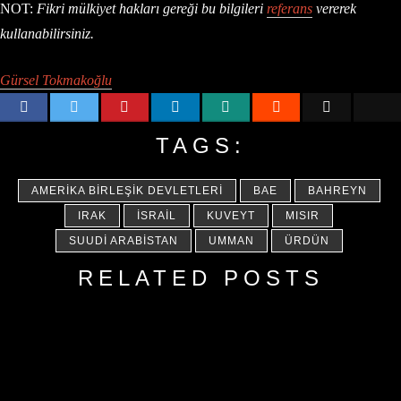
NOT:
Fikri mülkiyet hakları gereği bu bilgileri
referans
vererek
kullanabilirsiniz.
Gürsel Tokmakoğlu
TAGS:
AMERIKA BIRLEŞIK DEVLETLERI
BAE
BAHREYN
IRAK
İSRAIL
KUVEYT
MISIR
SUUDI ARABISTAN
UMMAN
ÜRDÜN
RELATED POSTS