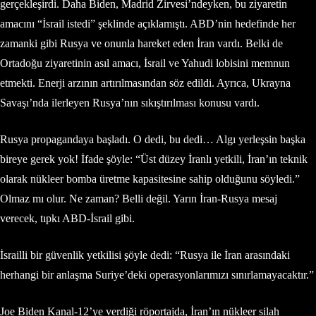
gerçekleşirdi. Daha Biden, Madrid Zirvesi’ndeyken, bu ziyaretin
amacını “İsrail istedi” şeklinde açıklamıştı. ABD’nin hedefinde her
zamanki gibi Rusya ve onunla hareket eden İran vardı. Belki de
Ortadoğu ziyaretinin asıl amacı, İsrail ve Yahudi lobisini memnun
etmekti. Enerji arzının artırılmasından söz edildi. Ayrıca, Ukrayna
Savaşı’nda ilerleyen Rusya’nın sıkıştırılması konusu vardı.
Rusya propagandaya başladı. O dedi, bu dedi… Algı yerleşsin başka
bireye gerek yok! İfade şöyle: “Üst düzey İranlı yetkili, İran’ın teknik
olarak nükleer bomba üretme kapasitesine sahip olduğunu söyledi.”
Olmaz mı olur. Ne zaman? Belli değil. Yarın İran-Rusya mesaj
verecek, tıpkı ABD-İsrail gibi.
İsrailli bir güvenlik yetkilisi şöyle dedi: “Rusya ile İran arasındaki
herhangi bir anlaşma Suriye’deki operasyonlarımızı sınırlamayacaktır.”
Joe Biden Kanal-12’ye verdiği röportajda, İran’ın nükleer silah