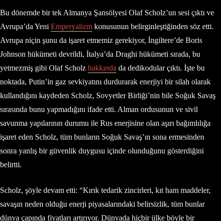
Bu dönemde bir tek Almanya Şansölyesi Olaf Scholz’un sesi çıktı ve
Avrupa’da Yeni
Emperyalizm
konusunun belirginleştiğinden söz etti.
Avrupa niçin şunu da işaret etmemiz gerekiyor, İngiltere’de Boris
Johnson hükümeti devrildi, İtalya’da Draghi hükümeti sırada, bu
yetmezmiş gibi Olaf Scholz
hakkında
da dedikodular çıktı. İşte bu
noktada, Putin’in gaz sevkiyatını durdurarak enerjiyi bir silah olarak
kullandığını kaydeden Scholz, Sovyetler Birliği’nin bile Soğuk Savaş
sırasında bunu yapmadığını ifade etti. Alman ordusunun ve sivil
savunma yapılarının durumu ile Rus enerjisine olan aşırı bağımlılığa
işaret eden Scholz, tüm bunların Soğuk Savaş’ın sona ermesinden
sonra yanlış bir güvenlik duygusu içinde olunduğunu gösterdiğini
belirtti.
Scholz, şöyle devam etti: “Kırık tedarik zincirleri, kıt ham maddeler,
savaşın neden olduğu enerji piyasalarındaki belirsizlik, tüm bunlar
dünya çapında fiyatları artırıyor. Dünyada hiçbir ülke böyle bir