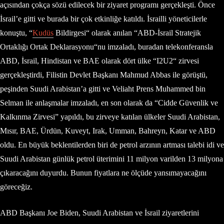
açısından çokça sözü edilecek bir ziyaret programı gerçekleşti. Önce
İsrail’e gitti ve burada bir çok etkinliğe katıldı. İsrailli yöneticilerle
konuştu, “
Kudüs
Bildirgesi“ olarak anılan “ABD-İsrail Stratejik
Ortaklığı Ortak Deklarasyonu“nu imzaladı, buradan telekonferansla
ABD, İsrail, Hindistan ve BAE olarak dört ülke “I2U2“ zirvesi
gerçekleştirdi, Filistin Devlet Başkanı Mahmud Abbas ile görüştü,
peşinden Suudi Arabistan’a gitti ve Veliaht Prens Muhammed bin
Selman ile anlaşmalar imzaladı, en son olarak da “Cidde Güvenlik ve
Kalkınma Zirvesi” yapıldı, bu zirveye katılan ülkeler Suudi Arabistan,
Mısır, BAE, Ürdün, Kuveyt, Irak, Umman, Bahreyn, Katar ve ABD
oldu. En büyük beklentilerden biri de petrol arzının artması talebi idi ve
Suudi Arabistan günlük petrol üterimini 11 milyon varilden 13 milyona
çıkaracağını duyurdu. Bunun fiyatlara ne ölçüde yansımayacağını
göreceğiz.
ABD Başkanı Joe Biden, Suudi Arabistan ve İsrail ziyaretlerini