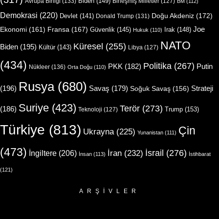
Biden
(149)
Avrupa Birliği
(133)
Birleşmiş Milletler
(127)
BM
(112)
Demokrasi
(220)
Doğu Akdeniz
(172)
Devlet
(141)
Donald Trump
(131)
Joe
Ekonomi
(161)
Fransa
(167)
Güvenlik
(145)
Irak
(148)
Hukuk
(110)
NATO
Küresel
(255)
Biden
(195)
Kültür
(143)
Libya
(127)
(434)
Politika
(267)
Putin
PKK
(182)
Nükleer
(136)
Orta Doğu
(110)
Rusya
(680)
(196)
Strateji
Savaş
(179)
Soğuk Savaş
(156)
Suriye
(423)
Terör
(273)
(186)
Trump
(153)
Teknoloji
(127)
Türkiye
(813)
Çin
Ukrayna
(225)
Yunanistan
(111)
(473)
İsrail
(276)
İngiltere
(206)
İran
(232)
İnsan
(113)
İstihbarat
(121)
ARŞIVLER
Arşivler