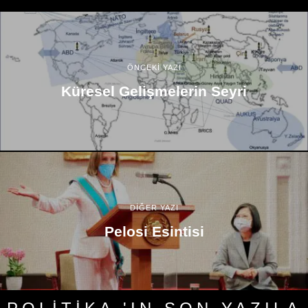
ÖNCEKİ YAZI
Küresel Gelişmelerin Seyri
DİĞER YAZI
Pelosi Esintisi