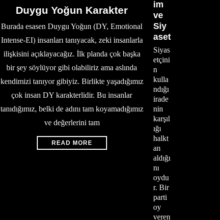
im
Duygu Yoğun Karakter
ve
Siy
Burada esasen Duygu Yoğun (DY, Emotional
aset
Intense-EI) insanları tanıyacak, zeki insanlarla
Siyas
ilişkisini açıklayacağız. İlk planda çok başka
etçini
bir şey söylüyor gibi olabiliriz ama aslında
n
kulla
kendimizi tanıyor gibiyiz. Birlikte yaşadığımız
ndığı
çok insan DY karakterlidir. Bu insanlar
irade
tanıdığımız, belki de adını tam koyamadığımız
nin
karşıl
ve değerlerini tam
ığı
halkt
READ MORE
an
aldığı
nı
oydu
r. Bir
parti
oy
veren