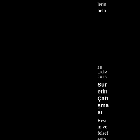
lerin
belli
28
EKIM
2013
Sur
etin
Çatı
şma
sı
Resi
m ve
felsef
enin