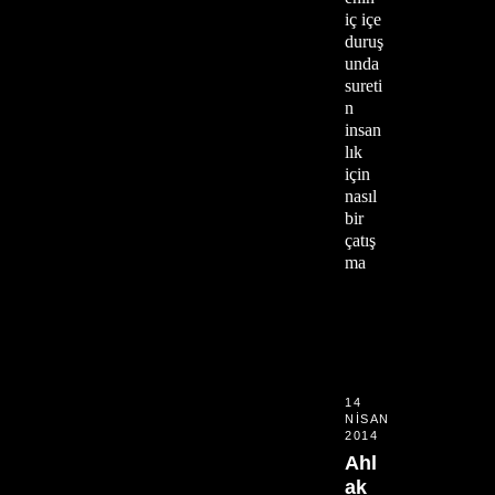
iç içe
duruş
unda
sureti
n
insan
lık
için
nasıl
bir
çatış
ma
14
NISAN
2014
Ahl
ak