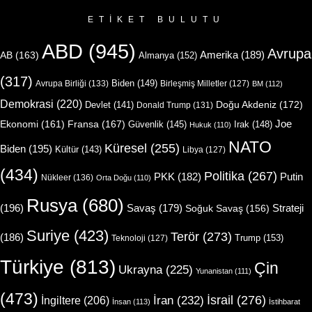
ETIKET BULUTU
ABD
(945)
Avrupa
Amerika
(189)
AB
(163)
Almanya
(152)
(317)
Biden
(149)
Avrupa Birliği
(133)
Birleşmiş Milletler
(127)
BM
(112)
Demokrasi
(220)
Doğu Akdeniz
(172)
Devlet
(141)
Donald Trump
(131)
Joe
Ekonomi
(161)
Fransa
(167)
Güvenlik
(145)
Irak
(148)
Hukuk
(110)
NATO
Küresel
(255)
Biden
(195)
Kültür
(143)
Libya
(127)
(434)
Politika
(267)
Putin
PKK
(182)
Nükleer
(136)
Orta Doğu
(110)
Rusya
(680)
(196)
Strateji
Savaş
(179)
Soğuk Savaş
(156)
Suriye
(423)
Terör
(273)
(186)
Trump
(153)
Teknoloji
(127)
Türkiye
(813)
Çin
Ukrayna
(225)
Yunanistan
(111)
(473)
İsrail
(276)
İngiltere
(206)
İran
(232)
İnsan
(113)
İstihbarat