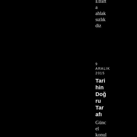
Etraft
a
ahlak
sızlık
diz
9
ARALIK
2015
Tari
hin
Doğ
ru
Tar
afı
Günc
el
konul