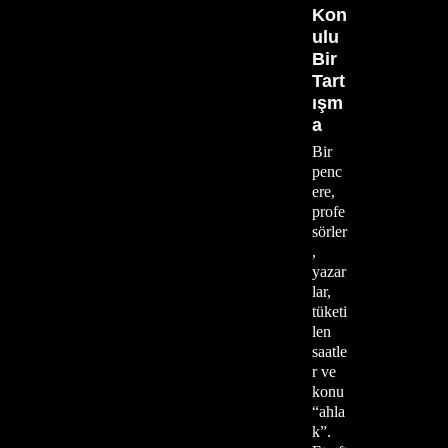
Kon
ulu
Bir
Tart
ışm
a
Bir
penc
ere,
profe
sörler
,
yazar
lar,
tüketi
len
saatle
r ve
konu
“ahla
k”.