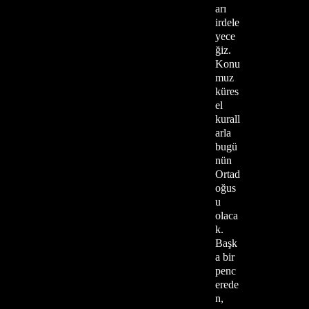
arı
irdele
yece
ğiz.
Konu
muz
küres
el
kurall
arla
bugü
nün
Ortad
oğus
u
olaca
k.
Başk
a bir
penc
erede
n,