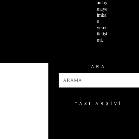
anlaş
maya
imka
n
veren
iletişi
mi,
ARA
YAZI ARŞIVI
Yazı
Arşivi