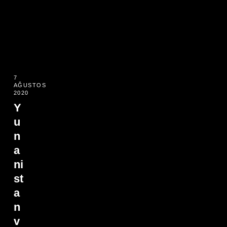
7
AĞUSTOS
2020
Y
u
n
a
ni
st
a
n
v