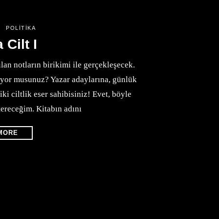
POLITIKA
 Cilt I
lan notların birikimi ile gerçekleşecek.
liyor musunuz? Yazar adaylarına, günlük
iki ciltlik eser sahibisiniz! Evet, böyle
tereceğim. Kitabın adını
MORE