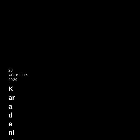
23
AĞUSTOS
2020
K
ar
a
d
e
ni