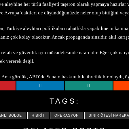
ye aleyhine her türlü faaliyeti taşeron olarak yapmaya hazırlar 
e Avrupa’dakileri de düşündüğünüzde neler olup bittiğini veya o
, Türkiye aleyhtarı politikaları rahatlıkla yapabilme imkanına 
ız çok kolay olacaktır. Ancak propaganda sinsidir, akıl karıştır
refah ve güvenlik için mücadelesinde ısrarcıdır. Eğer çok istiyo
tek vererek değil.
ir. Ama gördük, ABD’de Senato baskını bile ibretlik bir olaydı, 
TAGS:
NLI BÖLGE
HIBRIT
OPERASYON
SINIR ÖTESI HAREK