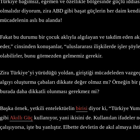
Türkiye bağımsız, egemen ve özellikle bölgesinde güçlü iddiası 
olmalıdır diyorum, zira ABD gibi başat güçlerin her daim kendi
mücadelenin aslı bu alanda!
Fakat bu durumu bir çocuk aklıyla algılayan ve takdim eden aka
eder,” cinsinden konuşanlar, “uluslararası ilişkilerde işler şöy
olabilirler, bunu görmezden gelmemiz gerekir.
Zira Türkiye’yi yürüdüğü yoldan, giriştiği mücadeleden vazgeçir
algıyı oluşturma çabaları dikkate değer olmaz mı? Örneğin bir
burada daha dikkatli olunması gerekmez mi?
Başka örnek, yetkili entelektüelin
birisi
diyor ki, “Türkiye Yumu
gibi
Akıllı Güç
kullanıyor, yani ikisini de. Kullanılan ifadeler
çalışıyorsa, işte bu yanlıştır. Elbette devletin de akıl almaya i