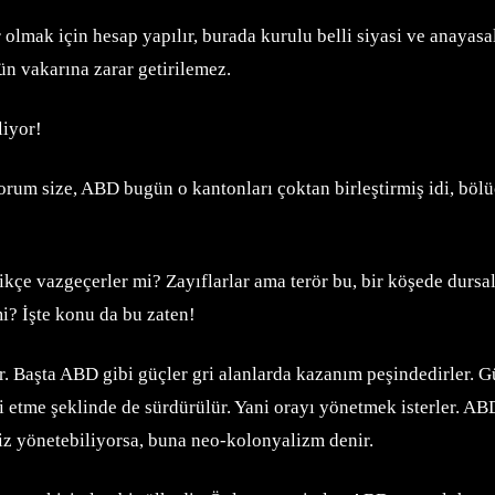
 olmak için hesap yapılır, burada kurulu belli siyasi ve anayasal
n vakarına zarar getirilemez.
liyor!
rum size, ABD bugün o kantonları çoktan birleştirmiş idi, böl
çe vazgeçerler mi? Zayıflarlar ama terör bu, bir köşede dursala
mi? İşte konu da bu zaten!
r. Başta ABD gibi güçler gri alanlarda kazanım peşindedirler. G
ki etme şeklinde de sürdürülür. Yani orayı yönetmek isterler. A
iz yönetebiliyorsa, buna neo-kolonyalizm denir.