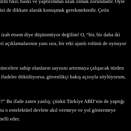
türlü fikir, baskı ve yaptırımdan uzak olmak zorundadır. Öyle
eğini de dikkate alarak konuşmak gerekmektedir. Çetin
 izah etsem diye düşünmüyor değilim! O, “bir, bir daha iki
ri açıklamalarının yanı sıra, bir etki ajanlı rolünü de oynuyor
üncelere sahip olanların sayısını artırmaya çalışacak türden
 ifadeler dökülüyorsa, güvenlikçi bakış açısıyla söylüyorum,
or?” Bu ifade zaten yanlış; çünkü Türkiye ABD’nin de yaptığı
alta o entelektüel devlete akıl vermeye ve yol göstermeye
belli eder.