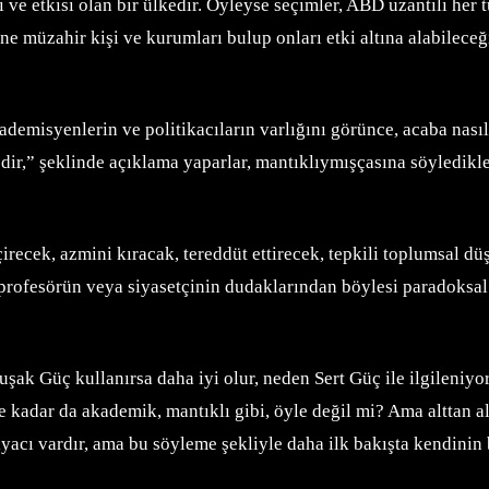
ve etkisi olan bir ülkedir. Öyleyse seçimler, ABD uzantılı her 
ne müzahir kişi ve kurumları bulup onları etki altına alabilec
demisyenlerin ve politikacıların varlığını görünce, acaba nasıl
ledir,” şeklinde açıklama yaparlar, mantıklıymışçasına söyledikle
ecek, azmini kıracak, tereddüt ettirecek, tepkili toplumsal düş
 profesörün veya siyasetçinin dudaklarından böylesi paradoksal
şak Güç kullanırsa daha iyi olur, neden Sert Güç ile ilgileniy
 ne kadar da akademik, mantıklı gibi, öyle değil mi? Ama alttan 
htiyacı vardır, ama bu söyleme şekliyle daha ilk bakışta kendinin 