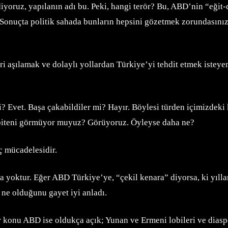
diyoruz, yapılanın adı bu. Peki, hangi terör? Bu, ABD’nin “eğit-
. Sonuçta politik sahada bunların hepsini gözetmek zorundasınız,
rleri aşılamak ve dolaylı yollardan Türkiye’yi tehdit etmek istey
? Evet. Başa çakabildiler mi? Hayır. Böylesi türden içimizdeki 
p biteni görmüyor muyuz? Görüyoruz. Öyleyse daha ne?
ç mücadelesidir.
a yoktur. Eğer ABD Türkiye’ye, “çekil kenara” diyorsa, ki yıll
 ne olduğunu gayet iyi anladı.
ğer konu ABD ise oldukça açık; Yunan ve Ermeni lobileri ve dia