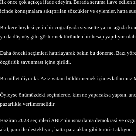
İlk önce çok açıkça ifade edeyim. Burada seruma ilave edilen z
içinde konuşmalara sıkıştırılan sözcükler ve eylemler, hatta sus
Bir kere böylesi çetin bir coğrafyada siyasette yarım ağızla 
ya da düşmüş gibi göstermek türünden bir hesap yapılıyor olabi
Daha önceki seçimleri hatırlayarak bakın bu döneme. Bazı yörele
özgürlük savunması içine girildi.
Bu millet diyor ki: Aziz vatanı böldürmemek için evlatlarımız
Öyleyse önümüzdeki seçimlerde, kim ne yapacaksa yapsın, ancak te
pazarlıkla verilmemelidir.
Haziran 2023 seçimleri ABD’nin ısmarlama demokrasi ve özgürlü
akıl, para ile destekliyor, hatta para aklar gibi terörist aklıyor.