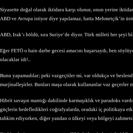
Siyasette doğal olarak iktidara karşı olunur, onun yerine iktidar
ABD ve Avrupa istiyor diye yapılamaz, hatta Mehmetçik’in üstü
ABD, Irak’ı böldü, sıra Suriye’de diyor. Türk milleti her şeyi bi
Eğer FETÖ o hain darbe gecesi amacını başarsaydı, ben söylüyo
olacaklar idi!..
Bunu yapamadılar; peki vazgeçtiler mi, var oldukça ve beslendik
marjinalleşirler. Bunları maşa olarak kullananlar vaz geçerler 
Hibrit savaşın mantığı dahilinde karmaşıklık ve paradoks vardı
güçlerin hedefledikleri coğrafyalarda, oradaki iç politikaya et
tahkim ediyorken, diğer yandan o ülkeyi veya bölgeyi zahmets