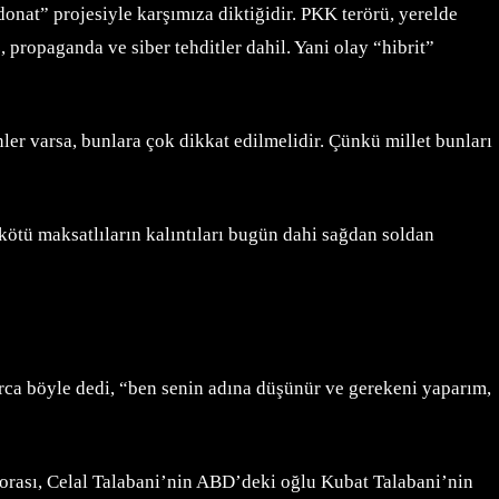
donat” projesiyle karşımıza diktiğidir. PKK terörü, yerelde
 propaganda ve siber tehditler dahil. Yani olay “hibrit”
enler varsa, bunlara çok dikkat edilmelidir. Çünkü millet bunları
kötü maksatlıların kalıntıları bugün dahi sağdan soldan
arca böyle dedi, “ben senin adına düşünür ve gerekeni yaparım,
sporası, Celal Talabani’nin ABD’deki oğlu Kubat Talabani’nin