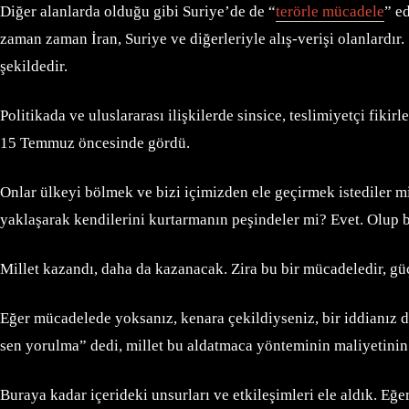
Diğer alanlarda olduğu gibi Suriye’de de “
terörle mücadele
” e
zaman zaman İran, Suriye ve diğerleriyle alış-verişi olanlardır
şekildedir.
Politikada ve uluslararası ilişkilerde sinsice, teslimiyetçi fiki
15 Temmuz öncesinde gördü.
Onlar ülkeyi bölmek ve bizi içimizden ele geçirmek istediler mi
yaklaşarak kendilerini kurtarmanın peşindeler mi? Evet. Olu
Millet kazandı, daha da kazanacak. Zira bu bir mücadeledir, gü
Eğer mücadelede yoksanız, kenara çekildiyseniz, bir iddianız d
sen yorulma” dedi, millet bu aldatmaca yönteminin maliyetinin
Buraya kadar içerideki unsurları ve etkileşimleri ele aldık. E