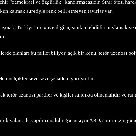
ehir “demokrasi ve özgürlük” kandırmacasıdır. Sınır ötesi hare
kun kalmak suretiyle renk belli etmeyen tavırlar var.
konuşmak, Türkiye’nin güvenliği açısından tehdidi onaylamak ve
lir.
rde olanları bu millet biliyor, açık bir konu, terör uzantısı bö
 Mehmetçikler seve seve şehadete yürüyorlar.
rör uzantısı partiler ve kişiler sandıkta olmamalıdır ve rant ala
k yalanı ile yapılmamalıdır. Şu an aynı ABD, sınırımızın güney