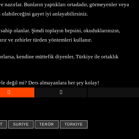
ve nazırlar. Bunların yaptıkları ortadadır, görmeyenler veya
labileceğini gayet iyi anlayabilirsiniz.
sahip olanlar. Şimdi toplayın hepsini, okuduklarınızın,
ır ve zehirler türden yöntemleri kullanır.
rlarsa, kendine müttefik diyenler, Türkiye ile ortaklık
öyle değil mi? Ders almayanlara her şey kolay!
AT
SURIYE
TERÖR
TÜRKIYE