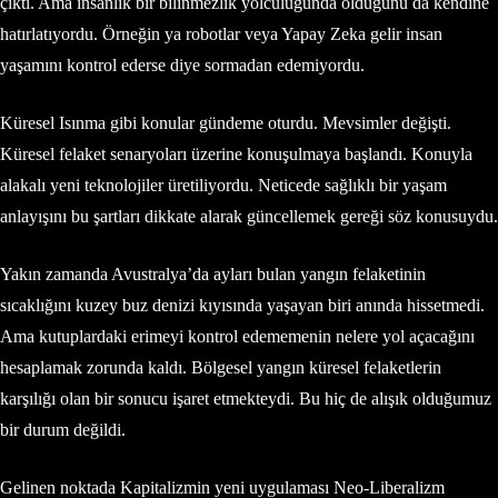
çıktı. Ama insanlık bir bilinmezlik yolculuğunda olduğunu da kendine
hatırlatıyordu. Örneğin ya robotlar veya Yapay Zeka gelir insan
yaşamını kontrol ederse diye sormadan edemiyordu.
Küresel Isınma gibi konular gündeme oturdu. Mevsimler değişti.
Küresel felaket senaryoları üzerine konuşulmaya başlandı. Konuyla
alakalı yeni teknolojiler üretiliyordu. Neticede sağlıklı bir yaşam
anlayışını bu şartları dikkate alarak güncellemek gereği söz konusuydu.
Yakın zamanda Avustralya’da ayları bulan yangın felaketinin
sıcaklığını kuzey buz denizi kıyısında yaşayan biri anında hissetmedi.
Ama kutuplardaki erimeyi kontrol edememenin nelere yol açacağını
hesaplamak zorunda kaldı. Bölgesel yangın küresel felaketlerin
karşılığı olan bir sonucu işaret etmekteydi. Bu hiç de alışık olduğumuz
bir durum değildi.
Gelinen noktada Kapitalizmin yeni uygulaması Neo-Liberalizm