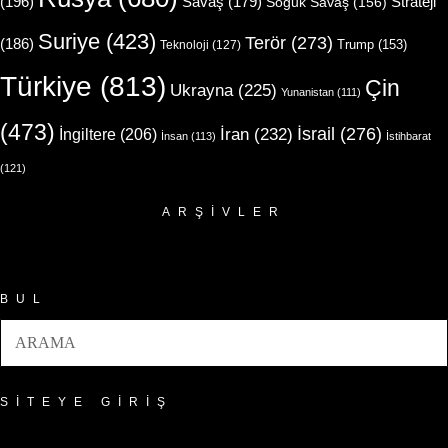
(196)
Strateji
Savaş
(179)
Soğuk Savaş
(156)
Suriye
(423)
Terör
(273)
(186)
Trump
(153)
Teknoloji
(127)
Türkiye
(813)
Çin
Ukrayna
(225)
Yunanistan
(111)
(473)
İsrail
(276)
İngiltere
(206)
İran
(232)
İnsan
(113)
İstihbarat
(121)
ARŞIVLER
Arşivler
BUL
SITEYE GIRIŞ