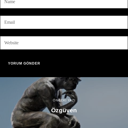
ÖNCEKİ YAZI
Özgüven