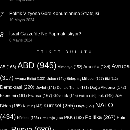
Politik Vizyona Göre Konumlanma Stratejisi
10 Mayıs 2024
İsrail Gazze’de Ne Yapmak İstiyor?
6 Mayıs 2024
ETIKET BULUTU
ABD
(945)
Avrupa
Amerika
(189)
AB
(163)
Almanya
(152)
(317)
Biden
(149)
Avrupa Birliği
(133)
Birleşmiş Milletler
(127)
BM
(112)
Demokrasi
(220)
Doğu Akdeniz
(172)
Devlet
(141)
Donald Trump
(131)
Joe
Ekonomi
(161)
Fransa
(167)
Güvenlik
(145)
Irak
(148)
Hukuk
(110)
NATO
Küresel
(255)
Biden
(195)
Kültür
(143)
Libya
(127)
(434)
Politika
(267)
Putin
PKK
(182)
Nükleer
(136)
Orta Doğu
(110)
Rusya
(680)