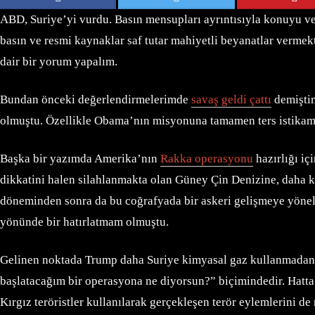
ABD, Suriye’yi vurdu. Basın mensupları ayrıntısıyla konuyu veriy
basın ve resmi kaynaklar saf tutar mahiyetli beyanatlar vermek
dair bir yorum yapalım.
Bundan önceki değerlendirmelerimde
savaş geldi çattı
demişti
olmuştu. Özellikle Obama’nın misyonuna tamamen ters istikamet
Başka bir yazımda Amerika’nın
Rakka operasyonu
hazırlığı iç
dikkatini halen silahlanmakta olan Güney Çin Denizine, daha 
döneminden sonra da bu coğrafyada bir askeri gelişmeye yönelec
yönünde bir hatırlatmam olmuştu.
Gelinen noktada Trump daha Suriye kimyasal gaz kullanmadan bi
başlatacağım bir operasyona ne diyorsun?” biçimindedir. Hatta 
Kırgız teröristler kullanılarak gerçekleşen terör eylemlerini d