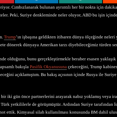
or. Cımbızlanarak bulunan ayrıntılı her bir nokta için dakikalar
teler. Peki, Suriye denkleminde neler oluyor, ABD bu işin için
m.
Trump
’ın işbaşına geldikten itibaren dünya ölçeğinde neleri 
e dönerek dünyaya Amerikan tarzı diyebileceğimiz türden sertli
inde olduğunu, bunu gerçekleştirmekle beraber esasen yaklaşık 
kapsamlı bakışla
Pasifik Okyanusuna
çekeceğini, Trump kabinesi
eğini açıklamıştım. Bu bakış açısının içinde Rusya ile Suriye 
r iki gün önce partnerlerini arayarak nabız yoklamış veya irad
Türk yetkililerle de görüşmüştür. Ardından Suriye tarafından İd
e not ettik. Kimyasal silah kullanılması konusunda BM dahil ulus