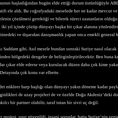
nun başladığından bugün elde ettiği durum üstünlüğüyle ABD il
iyatifi ele aldı. Bu coğrafyadaki meselede her ne kadar mevcut
eselenin çözülmesi gerektiği ve bilerek süreci uzatanların oldu
yi iki yıl içinde çözüp dünyayı başka bir çıkar alanına yönlend
kabinedeki ve dışarıdan danışmanlık yapan onca emekli general 
pkı Saddam gibi. Asıl mesele bundan sonraki Suriye nasıl olacak
erinden bölgedeki dengeler de belirginleştirilecektir. Ben buna
ar çıkar elde ederse veya kurulacak düzen daha çok kime yakın
. Detayında çok konu var elbette.
 adet nükleer harp başlığı olan dünyayı yakın döneme kadar pay
nginlikleri de uzay projeleri de ve özelde Doğu Akdeniz’deki do
cı bir partner olabilir, taraf tutan bir sivri uç değil.
projesi, sınır güvenliği, insani sorunlar, hatta Suriye’nin yeni