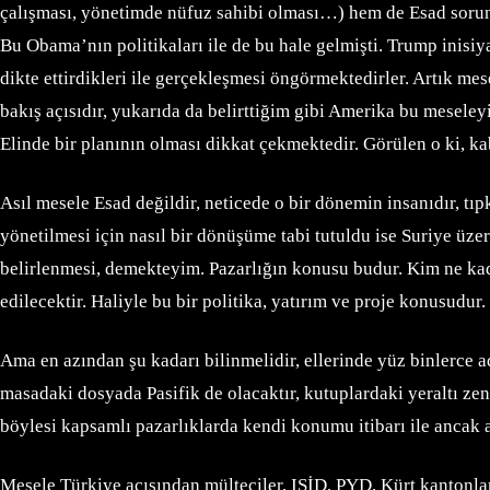
çalışması, yönetimde nüfuz sahibi olması…) hem de Esad sorunu
Bu Obama’nın politikaları ile de bu hale gelmişti. Trump inis
dikte ettirdikleri ile gerçekleşmesi öngörmektedirler. Artık m
bakış açısıdır, yukarıda da belirttiğim gibi Amerika bu mesele
Elinde bir planının olması dikkat çekmektedir. Görülen o ki, 
Asıl mesele Esad değildir, neticede o bir dönemin insanıdır, tı
yönetilmesi için nasıl bir dönüşüme tabi tutuldu ise Suriye üz
belirlenmesi, demekteyim. Pazarlığın konusu budur. Kim ne kad
edilecektir. Haliyle bu bir politika, yatırım ve proje konusudur
Ama en azından şu kadarı bilinmelidir, ellerinde yüz binlerce
masadaki dosyada Pasifik de olacaktır, kutuplardaki yeraltı ze
böylesi kapsamlı pazarlıklarda kendi konumu itibarı ile ancak akıl
Mesele Türkiye açısından mülteciler, IŞİD, PYD, Kürt kantonları 