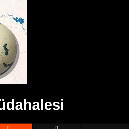
üdahalesi