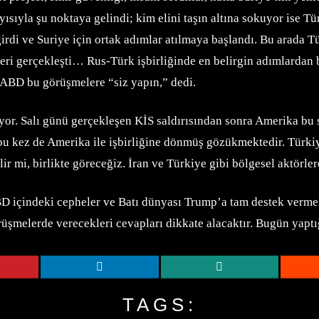
ayısıyla şu noktaya gelindi; kim elini taşın altına sokuyor ise
 girdi ve Suriye için ortak adımlar atılmaya başlandı. Bu arad
eri gerçekleşti… Rus-Türk işbirliğinde en belirgin adımlardan
 ABD bu görüşmelere “siz yapın,” dedi.
or. Salı günü gerçekleşen KİS saldırısından sonra Amerika bu s
 bu kez de Amerika ile işbirliğine dönmüş gözükmektedir. Türkiye
 mi, birlikte göreceğiz. İran ve Türkiye gibi bölgesel aktörlere
BD içindeki cepheler ve Batı dünyası Trump’a tam destek vermek
rüşmelerde verecekleri cevapları dikkate alacaktır. Bugün yaptığ
TAGS: