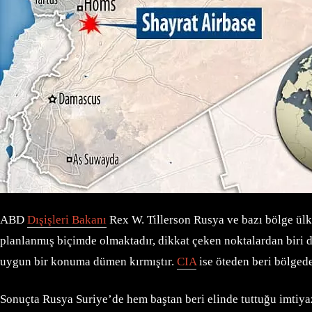
ABD
Dışişleri Bakanı
Rex W. Tillerson Rusya ve bazı bölge ülk
planlanmış biçimde olmaktadır, dikkat çeken noktalardan biri d
uygun bir konuma dümen kırmıştır.
CIA
ise öteden beri bölgede
Sonuçta Rusya Suriye’de hem baştan beri elinde tuttuğu imtiyazl