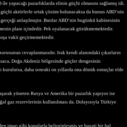
e yapacağı pazarlıklarda elinin güçlü olmasını sağlamış idi.
 ve güçlü aktörlerle ortak çözüm bulunacaksa da bunun ABD’nin
ğu gerçeği anlaşılmıştır. Bunlar ABD’nin bugünkü kabinesinin
irmenin planı içindedir. Pek oyalanacak gözükmemektedir.
boşa vakit geçirmemektedir.
 sorusunun cevaplanmasıdır. Irak kendi alanındaki çıkarların
 kısaca, Doğu Akdeniz bölgesinde güçler dengesinin
 kurulursa, daha sonraki on yıllarda ona dönük sonuçlar elde
laşarak yöneten Rusya ve Amerika bir pazarlık yapıyor ise
ğal gaz rezervlerinin kullanılması da. Dolayısıyla Türkiye
den imarı gibi konularla belirginleşmiş ve hayati bir hal