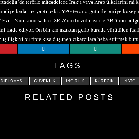
Ortadoğu’da terörle mücadelede Irak’ı veya Arap ülkelerini mi 
ye kadar ne yaptı peki? YPG terör örgütü ile Suriye kuzeyinde
Evet. Yani konu sadece SEİA’nın bozulması ise ABD’nin bölged
 ifade ediyor. On bin km uzaktan gelip burada yürütülen faaliy
üş ilişkiyi bu tipte kısa düşünen çıkarcılara heba ettirmek bütü
TAGS:
DIPLOMASI
GÜVENLIK
İNCIRLIK
KÜRECIK
NATO
RELATED POSTS