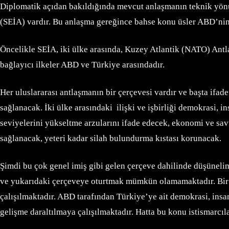
Diplomatik açıdan bakıldığında mevcut anlaşmanın teknik yönüy
(SEİA) vardır. Bu anlaşma gereğince bahse konu üsler ABD’nin 
Öncelikle SEİA, iki ülke arasında, Kuzey Atlantik (NATO) Antlaş
bağlayıcı ilkeler ABD ve Türkiye arasındadır.
Her uluslararası antlaşmanın bir çerçevesi vardır ve başta ifad
sağlanacak. İki ülke arasındaki ilişki ve işbirliği demokrasi, 
seviyelerini yükseltme arzularını ifade edecek, ekonomi ve sav
sağlanacak, yeteri kadar silah bulundurma kıstası korunacak.
Şimdi bu çok genel imiş gibi gelen çerçeve dahilinde düşünelim.
ve yukarıdaki çerçeveye oturtmak mümkün olamamaktadır. Bir d
çalışılmaktadır. ABD tarafından Türkiye’ye ait demokrasi, insan 
gelişme daraltılmaya çalışılmaktadır. Hatta bu konu istismarcıl