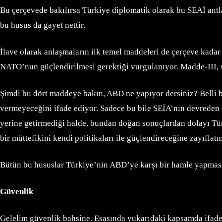
Bu çerçevede bakılırsa Türkiye diplomatik olarak bu SEAİ antl
bu husus da gayet nettir.
İlave olarak anlaşmaların ilk temel maddeleri de çerçeve kadar
NATO’nun güçlendirilmesi gerektiği vurgulanıyor. Madde-III, s
Şimdi bu dört maddeye bakın, ABD ne yapıyor dersiniz? Belli bi
vermeyeceğini ifade ediyor. Sadece bu bile SEİA’nın devreden ç
yerine getirmediği halde, bundan doğan sonuçlardan dolayı Türk
bir müttefikini kendi politikaları ile güçlendireceğine zayıflat
Bütün bu hususlar Türkiye’nin ABD’ye karşı bir hamle yapmasın
Güvenlik
Gelelim güvenlik bahsine. Esasında yukarıdaki kapsamda ifade