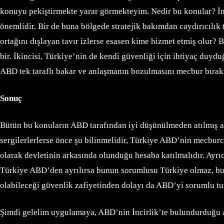
konuyu pekiştirmekte yarar görmekteyim. Nedir bu konular? İnci
önemlidir. Bir de buna bölgede stratejik bakımdan caydırıcılık 
ortağını dışlayan tavır izlerse esasen kime hizmet etmiş olu
bir. İkincisi, Türkiye’nin de kendi güvenliği için ihtiyaç duydu
ABD tek taraflı bakar ve anlaşmanın bozulmasını mecbur bırakır
Sonuç
Bütün bu konuların ABD tarafından iyi düşünülmeden atılmış a
sergilerlerlerse önce şu bilinmelidir, Türkiye ABD’nin mecburc
olarak devletinin arkasında olunduğu hesaba katılmalıdır. Ayrıc
Türkiye ABD’den ayrılırsa bunun sorumlusu Türkiye olmaz, bu 
olabileceği güvenlik zafiyetinden dolayı da ABD’yi sorumlu tut
Şimdi gelelim uygulamaya, ABD’nin İncirlik’te bulundurduğu az 