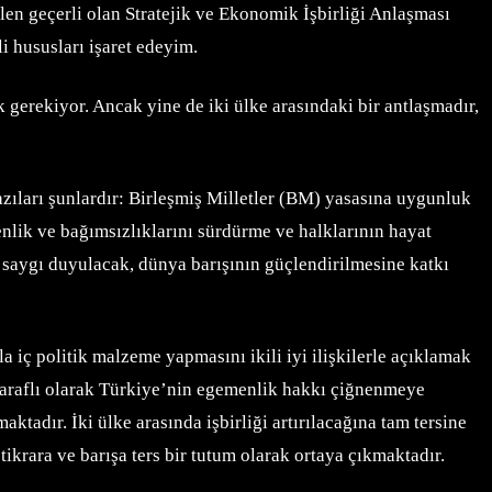
en geçerli olan Stratejik ve Ekonomik İşbirliği Anlaşması
 hususları işaret edeyim.
 gerekiyor. Ancak yine de iki ülke arasındaki bir antlaşmadır,
Bazıları şunlardır: Birleşmiş Milletler (BM) yasasına uygunluk
venlik ve bağımsızlıklarını sürdürme ve halklarının hayat
m saygı duyulacak, dünya barışının güçlendirilmesine katkı
 iç politik malzeme yapmasını ikili iyi ilişkilerle açıklamak
taraflı olarak Türkiye’nin egemenlik hakkı çiğnenmeye
ktadır. İki ülke arasında işbirliği artırılacağına tam tersine
ikrara ve barışa ters bir tutum olarak ortaya çıkmaktadır.