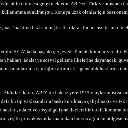
le tahlil edilmesi gerekmektedir. ABD ve Türkiye arasında hal
kullanımına sunulmuştur. Konuya uzak olanlar için bazı önemli
ması’na atfen hazırlanmıştır. İlk olarak bu hususu tespit etmek
e edilir. SEİA’da da baştaki çerçevede önemli konular yer alır. 
insan hakları, adalet ve sosyal gelişme ilkelerine dayanacak, gü
unma alanlarında işbirliğini artıracak, egemenlik haklarına ta
 Aldıkları kararı ABD’nin haksız yere 1915 olaylarını istismarla
efa bu tip yaklaşımlarla baskı kurulmaya çalışılmakta ve tek 
hakları, adalet ve sosyal gelişme ilkeleri bir tarafa konumu olma
arın çeşitli provokasyonlarına imkan tanıyacağından bölgesel ist