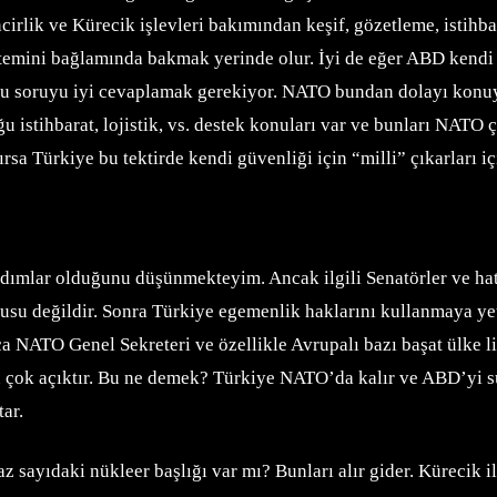
rlik ve Kürecik işlevleri bakımından keşif, gözetleme, istihbar
temini bağlamında bakmak yerinde olur. İyi de eğer ABD kendi po
r? Bu soruyu iyi cevaplamak gerekiyor. NATO bundan dolayı kon
ğu istihbarat, lojistik, vs. destek konuları var ve bunları NATO
sa Türkiye bu tektirde kendi güvenliği için “milli” çıkarları i
dımlar olduğunu düşünmekteyim. Ancak ilgili Senatörler ve hat
usu değildir. Sonra Türkiye egemenlik haklarını kullanmaya yet
a NATO Genel Sekreteri ve özellikle Avrupalı bazı başat ülke li
çok açıktır. Bu ne demek? Türkiye NATO’da kalır ve ABD’yi sür
ar.
sayıdaki nükleer başlığı var mı? Bunları alır gider. Kürecik i