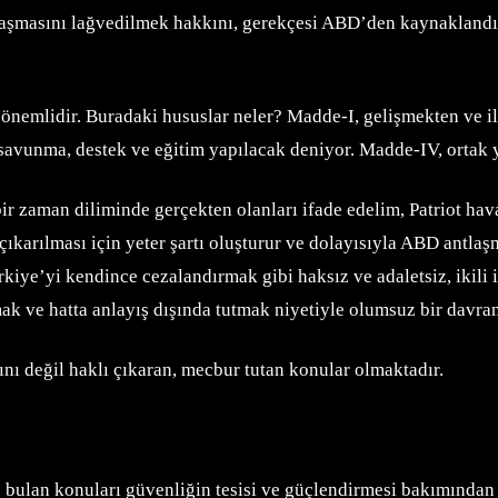
aşmasını lağvedilmek hakkını, gerekçesi ABD’den kaynaklandığı
 önemlidir. Buradaki hususlar neler? Madde-I, gelişmekten ve il
avunma, destek ve eğitim yapılacak deniyor. Madde-IV, ortak y
r zaman diliminde gerçekten olanları ifade edelim, Patriot hav
ıkarılması için yeter şartı oluşturur ve dolayısıyla ABD antlaş
iye’yi kendince cezalandırmak gibi haksız ve adaletsiz, ikili i
mak ve hatta anlayış dışında tutmak niyetiyle olumsuz bir davranı
ı değil haklı çıkaran, mecbur tutan konular olmaktadır.
 bulan konuları güvenliğin tesisi ve güçlendirmesi bakımında