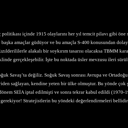
ç politikası içinde 1915 olaylarını her yıl temcit pilavı gibi ön
aşka amaçlar güdüyor ve bu amaçla S-400 konusundan dolayı ba
Kızılderililerle alakalı bir soykırım tasarısı olacaksa TBMM kara
linde gerçekleşebilir. İşte bu noktada üsler mevzusu ileri sürü
Soğuk Savaş’ta değiliz. Soğuk Savaş sonrası Avrupa ve Ortadoğu y
riden sağlayan, kendine yeten bir ülke olmuştur. Bu yönde çok ş
Bir dönem SEİA iptal edilmişti ve sonra tekrar kabul edildi (197
 gerekiyor! Stratejistlerin bu yöndeki değerlendirmeleri bellidir