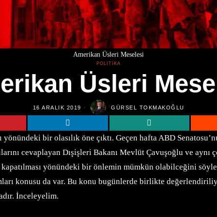
Amerikan Üsleri Meselesi
POLITIKA
rikan Üsleri Mese
16 ARALIK 2019
GÜRSEL TOKMAKOĞLU
ı yönündeki bir olasılık öne çıktı. Geçen hafta ABD Senatosu’nun
sorularını cevaplayan Dışişleri Bakanı Mevlüt Çavuşoğlu ve ayn
kapatılması yönündeki bir önlemin mümkün olabilceğini söylem
ı konusu da var. Bu konu bugünlerde birlikte değerlendiriliyo
adır. İnceleyelim.