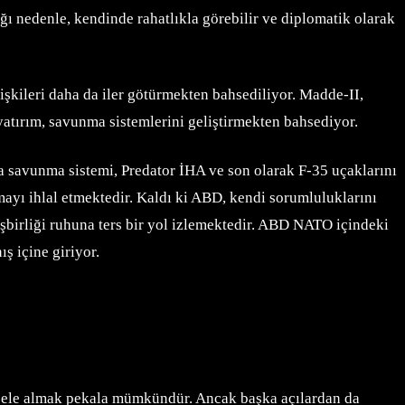
 nedenle, kendinde rahatlıkla görebilir ve diplomatik olarak
işkileri daha da iler götürmekten bahsediliyor. Madde-II,
atırım, savunma sistemlerini geliştirmekten bahsediyor.
a savunma sistemi, Predator İHA ve son olarak F-35 uçaklarını
mayı ihlal etmektedir. Kaldı ki ABD, kendi sorumluluklarını
şbirliği ruhuna ters bir yol izlemektedir. ABD NATO içindeki
ş içine giriyor.
n ele almak pekala mümkündür. Ancak başka açılardan da