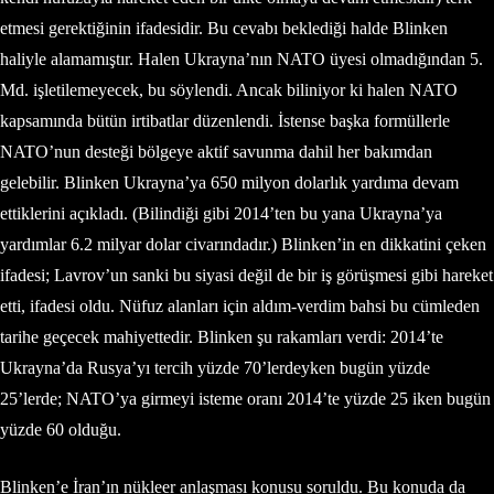
etmesi gerektiğinin ifadesidir. Bu cevabı beklediği halde Blinken
haliyle alamamıştır. Halen Ukrayna’nın NATO üyesi olmadığından 5.
Md. işletilemeyecek, bu söylendi. Ancak biliniyor ki halen NATO
kapsamında bütün irtibatlar düzenlendi. İstense başka formüllerle
NATO’nun desteği bölgeye aktif savunma dahil her bakımdan
gelebilir. Blinken Ukrayna’ya 650 milyon dolarlık yardıma devam
ettiklerini açıkladı. (Bilindiği gibi 2014’ten bu yana Ukrayna’ya
yardımlar 6.2 milyar dolar civarındadır.) Blinken’in en dikkatini çeken
ifadesi; Lavrov’un sanki bu siyasi değil de bir iş görüşmesi gibi hareket
etti, ifadesi oldu. Nüfuz alanları için aldım-verdim bahsi bu cümleden
tarihe geçecek mahiyettedir. Blinken şu rakamları verdi: 2014’te
Ukrayna’da Rusya’yı tercih yüzde 70’lerdeyken bugün yüzde
25’lerde; NATO’ya girmeyi isteme oranı 2014’te yüzde 25 iken bugün
yüzde 60 olduğu.
Blinken’e İran’ın nükleer anlaşması konusu soruldu. Bu konuda da