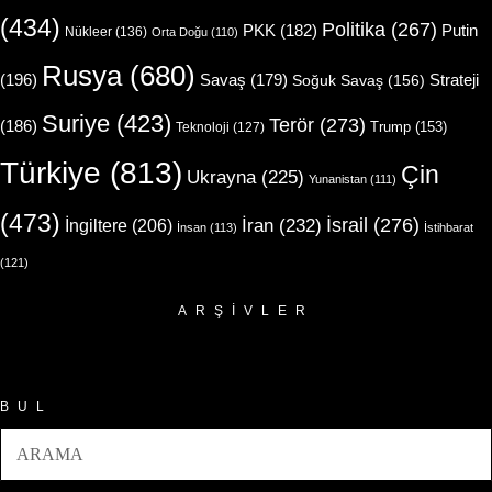
(434)
Politika
(267)
Putin
PKK
(182)
Nükleer
(136)
Orta Doğu
(110)
Rusya
(680)
(196)
Strateji
Savaş
(179)
Soğuk Savaş
(156)
Suriye
(423)
Terör
(273)
(186)
Trump
(153)
Teknoloji
(127)
Türkiye
(813)
Çin
Ukrayna
(225)
Yunanistan
(111)
(473)
İsrail
(276)
İngiltere
(206)
İran
(232)
İnsan
(113)
İstihbarat
(121)
ARŞIVLER
Arşivler
BUL