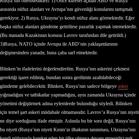
Rusya’nın önemsedikleri: 1) Önce küresel açıdan ABD ve Rusya
arasında nüfuz alanları ve Avrupa’nın güvenliği konularını tartışmak
gerekiyor. 2) Rusya, Ukrayna’yı kendi nüfuz alanı görmektedir. Eğer
başka nüfuz alanları gündeme getirilirse pazarlık yapmak istemektedir.
(Bu manada Kazakistan konusu Lavrov tarafından dile getirildi.)
3)Rusya, NATO içinde Avrupa ile ABD’nin yaklaşımlarının
değişmesinden yanadır, buna çaba sarf etmektedir.
Blinken’in ifadelerini değerlendirelim. Rusya’nın askerini çekmesi
gerektiği işaret edilmiş, bundan sonra gerilimin azaltılabileceği
gündeme gelebilecektir. Blinken, Rusya’nın sadece bölgeye
asker
yığmadığını ve tatbikatlar yapmadığını, aynı zamanda Ukrayna içinde
yönetimi değiştirmek adına eylemlerde bulunduğu söyledi. Bilinken
için temel şart askeri müdahale olmamasıdır. Lavrov’a Rusya’nın niyeti
ne diye sorduğunu ifade etmiştir. Aslında bu bir soru değil, Rusya’nın
bu niyeti (Rusya’nın niyeti Kırım’ın ilhakının tanınması, Ukrayna’nın
kendi nüfuzuyla hareket eden bir ülke olmaya devam etmesidir) terk