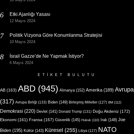
Etki Ajanlığı Yasası
12 Mayıs 2024
Politik Vizyona Göre Konumlanma Stratejisi
10 Mayıs 2024
İsrail Gazze’de Ne Yapmak İstiyor?
6 Mayıs 2024
ETIKET BULUTU
ABD
(945)
Avrupa
Amerika
(189)
AB
(163)
Almanya
(152)
(317)
Biden
(149)
Avrupa Birliği
(133)
Birleşmiş Milletler
(127)
BM
(112)
Demokrasi
(220)
Doğu Akdeniz
(172)
Devlet
(141)
Donald Trump
(131)
Joe
Ekonomi
(161)
Fransa
(167)
Güvenlik
(145)
Irak
(148)
Hukuk
(110)
NATO
Küresel
(255)
Biden
(195)
Kültür
(143)
Libya
(127)