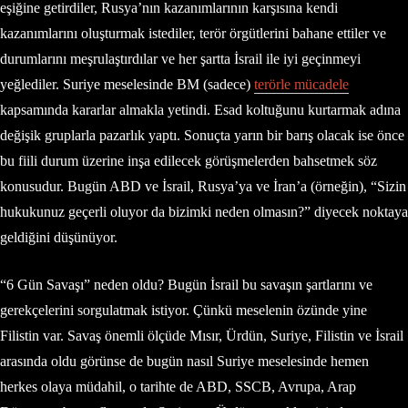
eşiğine getirdiler, Rusya’nın kazanımlarının karşısına kendi
kazanımlarını oluşturmak istediler, terör örgütlerini bahane ettiler ve
durumlarını meşrulaştırdılar ve her şartta İsrail ile iyi geçinmeyi
yeğlediler. Suriye meselesinde BM (sadece)
terörle mücadele
kapsamında kararlar almakla yetindi. Esad koltuğunu kurtarmak adına
değişik gruplarla pazarlık yaptı. Sonuçta yarın bir barış olacak ise önce
bu fiili durum üzerine inşa edilecek görüşmelerden bahsetmek söz
konusudur. Bugün ABD ve İsrail, Rusya’ya ve İran’a (örneğin), “Sizin
hukukunuz geçerli oluyor da bizimki neden olmasın?” diyecek noktaya
geldiğini düşünüyor.
“6 Gün Savaşı” neden oldu? Bugün İsrail bu savaşın şartlarını ve
gerekçelerini sorgulatmak istiyor. Çünkü meselenin özünde yine
Filistin var. Savaş önemli ölçüde Mısır, Ürdün, Suriye, Filistin ve İsrail
arasında oldu görünse de bugün nasıl Suriye meselesinde hemen
herkes olaya müdahil, o tarihte de ABD, SSCB, Avrupa, Arap