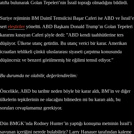
atıfta bulunarak Golan Tepeleri’nin İsrail toprağı olmadığını bildirdi.
Suriye rejiminin BM Daimî Temsilcisi Başar Caferi ise ABD ve İsrail’e
sert
eleştiriler
yöneltti. ABD Başkanı Donald Trump’ın Golan Tepeleri
kararını kınayan Caferi şöyle dedi: ”ABD kendi taahhütlerine ters
düşüyor. Ülkene utanç getirdin. Bu utanç verici bir karar. Amerikan
icraatları tehlikeli çünkü uluslararası siyaseti çarpıtma konusunda
düşüncesiz ve benzeri görülmemiş bir eğilimi temsil ediyor.”
Bu durumda ne olabilir, değerlendirelim:
Öncelikle, ABD bu tarihte neden böyle bir karar aldı, BM’in ve diğer
ülkelerin tepkilerinin ne olacağını bilmeden mi bu kararı aldı, bu
soruları cevaplamamız gerekiyor.
Dün BMGK’nda Rodney Hunter’in yaptığı konuşma metninin İsrail’i
savunan içeriğini nerede bulabiliriz? Larry Hanauer tarafından kaleme