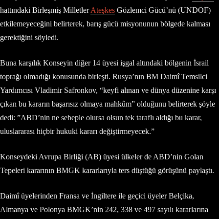
hattındaki Birleşmiş Milletler
Ateşkes
Gözlemci Gücü’nü (UNDOF)
etkilemeyeceğini belirterek, barış gücü misyonunun bölgede kalması
gerektiğini söyledi.
Buna karşılık Konseyin diğer 14 üyesi işgal altındaki bölgenin İsrail
toprağı olmadığı konusunda birleşti. Rusya’nın BM Daimî Temsilci
Yardımcısı Vladimir Safronkov, “keyfi alınan ve dünya düzenine karşı
çıkan bu kararın başarısız olmaya mahkûm” olduğunu belirterek şöyle
dedi: ”ABD’nin ne sebeple olursa olsun tek taraflı aldığı bu karar,
uluslararası hiçbir hukuki kararı değiştirmeyecek.”
Konseydeki Avrupa Birliği (AB) üyesi ülkeler de ABD’nin Golan
Tepeleri kararının BMGK kararlarıyla ters düştüğü görüşünü paylaştı.
Daimî üyelerinden Fransa ve İngiltere ile geçici üyeler Belçika,
Almanya ve Polonya BMGK’nin 242, 338 ve 497 sayılı kararlarına