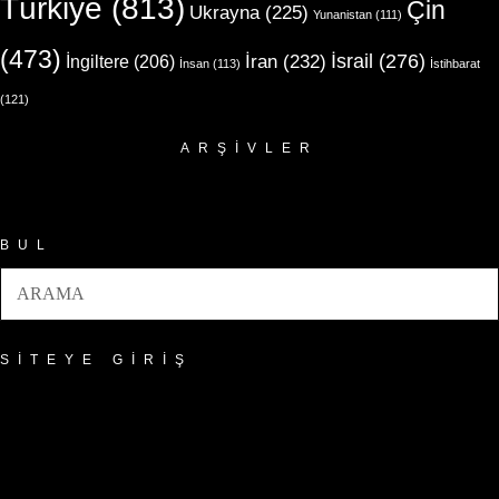
Türkiye
(813)
Çin
Ukrayna
(225)
Yunanistan
(111)
(473)
İsrail
(276)
İngiltere
(206)
İran
(232)
İnsan
(113)
İstihbarat
(121)
ARŞIVLER
Arşivler
BUL
SITEYE GIRIŞ