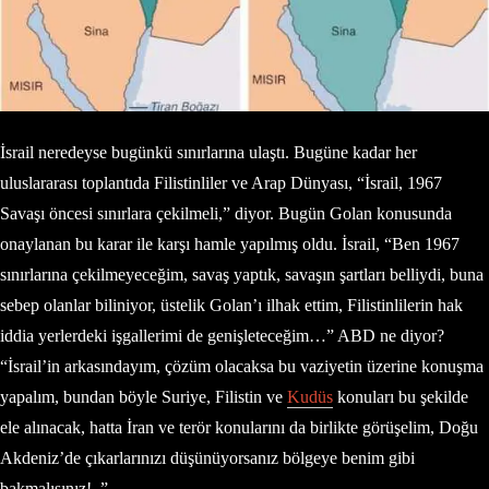
İsrail neredeyse bugünkü sınırlarına ulaştı. Bugüne kadar her
uluslararası toplantıda Filistinliler ve Arap Dünyası, “İsrail, 1967
Savaşı öncesi sınırlara çekilmeli,” diyor. Bugün Golan konusunda
onaylanan bu karar ile karşı hamle yapılmış oldu. İsrail, “Ben 1967
sınırlarına çekilmeyeceğim, savaş yaptık, savaşın şartları belliydi, buna
sebep olanlar biliniyor, üstelik Golan’ı ilhak ettim, Filistinlilerin hak
iddia yerlerdeki işgallerimi de genişleteceğim…” ABD ne diyor?
“İsrail’in arkasındayım, çözüm olacaksa bu vaziyetin üzerine konuşma
yapalım, bundan böyle Suriye, Filistin ve
Kudüs
konuları bu şekilde
ele alınacak, hatta İran ve terör konularını da birlikte görüşelim, Doğu
Akdeniz’de çıkarlarınızı düşünüyorsanız bölgeye benim gibi
bakmalısınız!..”