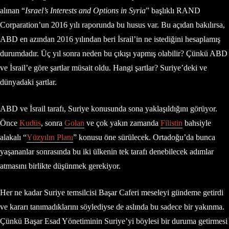
alınan “
Israel’s Interests and Options in Syria
” başlıklı RAND
Corparation’un 2016 yılı raporunda bu husus var. Bu açıdan bakılırsa,
ABD en azından 2016 yılından beri İsrail’in ne istediğini hesaplamış
durumdadır. Üç yıl sonra neden bu çıkışı yapmış olabilir? Çünkü ABD
ve İsrail’e göre şartlar müsait oldu. Hangi şartlar? Suriye’deki ve
dünyadaki şartlar.
ABD ve İsrail tarafı, Suriye konusunda sona yaklaşıldığını görüyor.
Önce
Kudüs
, sonra
Golan
ve çok yakın zamanda
Filistin
bahsiyle
alakalı “
Yüzyılın Planı
” konusu öne sürülecek. Ortadoğu’da bunca
yaşananlar sonrasında bu iki ülkenin tek tarafı denebilecek adımlar
atmasını birlikte düşünmek gerekiyor.
Her ne kadar Suriye temsilcisi Başar Caferi meseleyi gündeme getirdi
ve kararı tanımadıklarını söylediyse de aslında bu sadece bir yakınma.
Çünkü Başar Esad Yönetiminin Suriye’yi böylesi bir duruma getirmesi