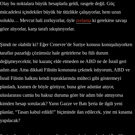
Olay bu noktalara büyük hesaplarla geldi, rasgele değil. Güç
mücadelesi içindekiler büyük bir titizlikle çalışıyorlar, hem uzun
soluklu… Mevcut hali zorluyorlar, öyle
zorlama
ki gerekirse savaşı
göze alıyorlar, karşı tarafı sıkıştırıyorlar.
Şimdi ne olabilir ki? Eğer Cenevre’de Suriye konusu konuşuluyorken
taraflar pazarlığı çözümsüz hale getirirlerse bu fiili durum
değişmeyecektir, bir kazanç elde etmeden ne ABD ne de İsrail geri
adım atar. Ama dikkati Filistin konusuna çekmek istiyorum, ABD ve
İsrail Filistin halkını kendi topraklarında mülteci gibi göstermeyi
planladı, kısmen de böyle görüyor, buna göre adımlar atıyor,
uluslararası camia bu haksız duruma göre bir adım bile atmıyorsa
kimden hesap sorulacak? Yarın Gazze ve Batı Şeria ile ilgili yeni
planlar, “Tasarı kabul edildi!” biçiminde ilan edilecek, yine mi kınama
yapılacak?