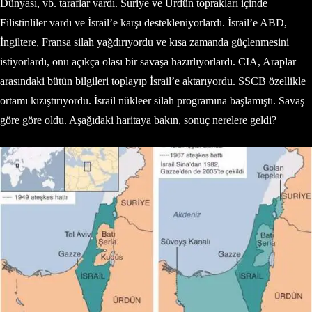
Dünyası, vb. taraflar vardı. Suriye ve Ürdün toprakları içinde
Filistinliler vardı ve İsrail’e karşı destekleniyorlardı. İsrail’e ABD,
İngiltere, Fransa silah yağdırıyordu ve kısa zamanda güçlenmesini
istiyorlardı, onu açıkça olası bir savaşa hazırlıyorlardı. CIA, Araplar
arasındaki bütün bilgileri toplayıp İsrail’e aktarıyordu. SSCB özellikle
ortamı kızıştırıyordu. İsrail nükleer silah programına başlamıştı. Savaş
göre göre oldu. Aşağıdaki haritaya bakın, sonuç nerelere geldi?