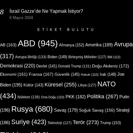
İsrail Gazze’de Ne Yapmak İstiyor?
6 Mayıs 2024
ETIKET BULUTU
ABD
(945)
Avrupa
Amerika
(189)
AB
(163)
Almanya
(152)
(317)
Biden
(149)
Avrupa Birliği
(133)
Birleşmiş Milletler
(127)
BM
(112)
Demokrasi
(220)
Doğu Akdeniz
(172)
Devlet
(141)
Donald Trump
(131)
Joe
Ekonomi
(161)
Fransa
(167)
Güvenlik
(145)
Irak
(148)
Hukuk
(110)
NATO
Küresel
(255)
Biden
(195)
Kültür
(143)
Libya
(127)
(434)
Politika
(267)
Putin
PKK
(182)
Nükleer
(136)
Orta Doğu
(110)
Rusya
(680)
(196)
Strateji
Savaş
(179)
Soğuk Savaş
(156)
Suriye
(423)
Terör
(273)
(186)
Trump
(153)
Teknoloji
(127)