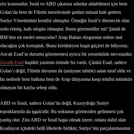
söz konusudur. İsrail ve ABD çıkarına adımlar atılabilmesi için hem
Golan’da hem de Filistin meselesinde şartları müsait hale getiren
Suriye Yönetiminin kendisi olmuştur. Örneğin İsrail’e direnecek olan
ordu erimiş, halk sürgün olmuştur. Bunu göremediler mi? Şimdi de
BM’den mi medet umuyorlar? Arap Baharı rüzgarının nelere mal
olacağını çok konuştuk. Bunu körükleyen başat güçleri de biliyoruz.
Ancak Esad’ın durumu görememesi ayrıca bir sorumluluk mevzuudur.
Zavallı Esad
başlıklı yazımın özünde bu vardı. Çünkü Esad, sadece
Golan’ı değil, Filistin davasını da (amiyane tabirle) satan taraf oldu ve
bu nedenle hem halkına hem de Arap dünyasına karşı telafisi mümkün
olmayan bir kayba sebep oldu.
ABD ve İsrail, sadece Golan’da değil, Kuzeydoğu Suriye
topraklarında da işgalcidir. Bu noktanın görmezden gelinmesi çok
yanlış olur. Zira ABD ve İsrail başta olmak üzere, onlara dahil olan
Koalisyon içindeki belli ülkelerle birlikte; Suriye’nin parçalanmasının