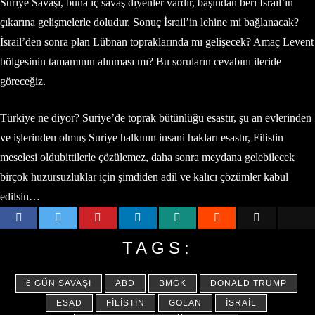
Suriye Savaşı, buna iç savaş diyenler vardır, başından beri İsrail’in
çıkarına gelişmelerle doludur. Sonuç İsrail’in lehine mi bağlanacak?
İsrail’den sonra plan Lübnan topraklarında mı gelişecek? Amaç Levent
bölgesinin tamamının alınması mı? Bu soruların cevabını ileride
göreceğiz.
Türkiye ne diyor? Suriye’de toprak bütünlüğü esastır, şu an evlerinden
ve işlerinden olmuş Suriye halkının insani hakları esastır, Filistin
meselesi oldubittilerle çözülemez, daha sonra meydana gelebilecek
birçok huzursuzluklar için şimdiden adil ve kalıcı çözümler kabul
edilsin…
TAGS:
6 GÜN SAVAŞI
ABD
BMGK
DONALD TRUMP
ESAD
FILISTIN
GOLAN
İSRAIL