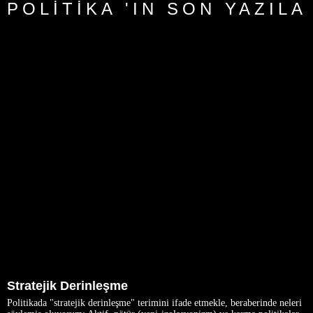
POLITIKA 'IN SON YAZILA
Stratejik Derinleşme
Politikada "stratejik derinleşme" terimini ifade etmekle, beraberinde neleri