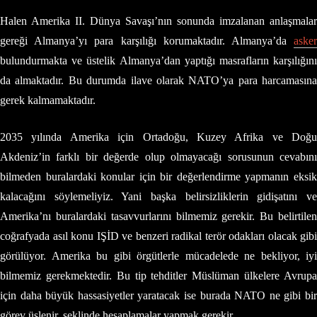
Halen Amerika II. Dünya Savaşı’nın sonunda imzalanan anlaşmalar
gereği Almanya’yı para karşılığı korumaktadır. Almanya’da
asker
bulundurmakta ve üstelik Almanya’dan yaptığı masrafların karşılığını
da almaktadır. Bu durumda ilave olarak NATO’ya para harcamasına
gerek kalmamaktadır.
2035 yılında Amerika için Ortadoğu, Kuzey Afrika ve Doğu
Akdeniz’in farklı bir değerde olup olmayacağı sorusunun cevabını
bilmeden buralardaki konular için bir değerlendirme yapmanın eksik
kalacağını söylemeliyiz. Yani başka belirsizliklerin gidişatını ve
Amerika’nı buralardaki tasavvurlarını bilmemiz gerekir. Bu belirtilen
coğrafyada asıl konu IŞİD ve benzeri radikal terör odakları olacak gibi
görülüyor. Amerika bu gibi örgütlerle mücadelede ne bekliyor, iyi
bilmemiz gerekmektedir. Bu tip tehditler Müslüman ülkelere Avrupa
için daha büyük hassasiyetler yaratacak ise burada NATO ne gibi bir
görev üslenir, şeklinde hesaplamalar yapmak gerekir.