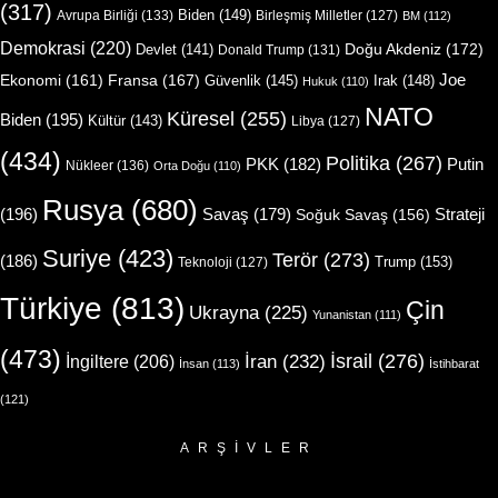
(317)
Biden
(149)
Avrupa Birliği
(133)
Birleşmiş Milletler
(127)
BM
(112)
Demokrasi
(220)
Doğu Akdeniz
(172)
Devlet
(141)
Donald Trump
(131)
Joe
Ekonomi
(161)
Fransa
(167)
Güvenlik
(145)
Irak
(148)
Hukuk
(110)
NATO
Küresel
(255)
Biden
(195)
Kültür
(143)
Libya
(127)
(434)
Politika
(267)
Putin
PKK
(182)
Nükleer
(136)
Orta Doğu
(110)
Rusya
(680)
(196)
Strateji
Savaş
(179)
Soğuk Savaş
(156)
Suriye
(423)
Terör
(273)
(186)
Trump
(153)
Teknoloji
(127)
Türkiye
(813)
Çin
Ukrayna
(225)
Yunanistan
(111)
(473)
İsrail
(276)
İngiltere
(206)
İran
(232)
İnsan
(113)
İstihbarat
(121)
ARŞIVLER
Arşivler