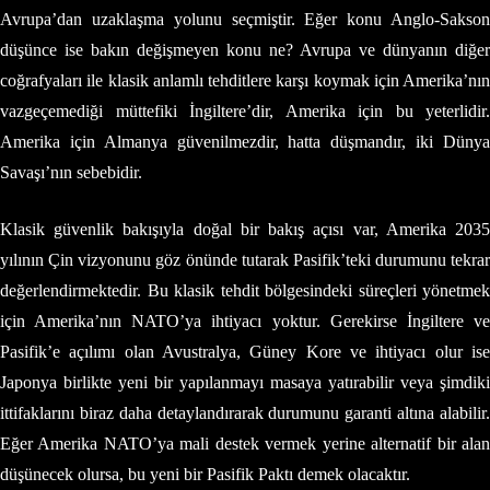
Avrupa’dan uzaklaşma yolunu seçmiştir. Eğer konu Anglo-Sakson
düşünce ise bakın değişmeyen konu ne? Avrupa ve dünyanın diğer
coğrafyaları ile klasik anlamlı tehditlere karşı koymak için Amerika’nın
vazgeçemediği müttefiki İngiltere’dir, Amerika için bu yeterlidir.
Amerika için Almanya güvenilmezdir, hatta düşmandır, iki Dünya
Savaşı’nın sebebidir.
Klasik güvenlik bakışıyla doğal bir bakış açısı var, Amerika 2035
yılının Çin vizyonunu göz önünde tutarak Pasifik’teki durumunu tekrar
değerlendirmektedir. Bu klasik tehdit bölgesindeki süreçleri yönetmek
için Amerika’nın NATO’ya ihtiyacı yoktur. Gerekirse İngiltere ve
Pasifik’e açılımı olan Avustralya, Güney Kore ve ihtiyacı olur ise
Japonya birlikte yeni bir yapılanmayı masaya yatırabilir veya şimdiki
ittifaklarını biraz daha detaylandırarak durumunu garanti altına alabilir.
Eğer Amerika NATO’ya mali destek vermek yerine alternatif bir alan
düşünecek olursa, bu yeni bir Pasifik Paktı demek olacaktır.