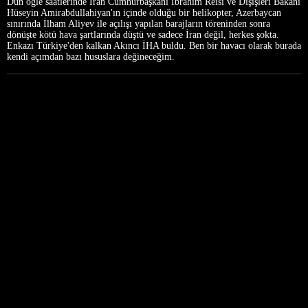
Dün öğle saatlerinde İran Cumhurbaşkanı İbrahim Reisi ve Dışişleri Bakanı
Hüseyin Amirabdullahiyan'ın içinde olduğu bir helikopter, Azerbaycan
sınırında İlham Aliyev ile açılışı yapılan barajların töreninden sonra
dönüşte kötü hava şartlarında düştü ve sadece İran değil, herkes şokta.
Enkazı Türkiye'den kalkan Akıncı İHA buldu. Ben bir havacı olarak burada
kendi açımdan bazı hususlara değineceğim.