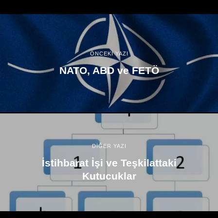
ÖNCEKİ YAZI
NATO, ABD ve FETÖ
DİĞER YAZI
İstihbarat İşi ve Teşkilattaki
Kutucuklar