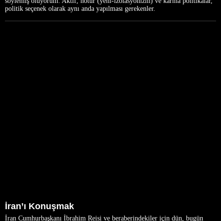
söylemiş oluyorum: Aktif, nötür (yeni-izolasyonizm) ve karma politikalar,
politik seçenek olarak aynı anda yapılması gerekenler.
İran’ı Konuşmak
İran Cumhurbaşkanı İbrahim Reisi ve beraberindekiler için dün, bugün