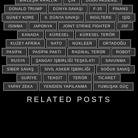
BIRLEŞIK KRALLIK
ÇIN
DOĞU AKDENIZ
DONALD TRUMP
DÜNYA SAVAŞI
F-35
FINANS
GÜNEY KORE
II. DÜNYA SAVAŞI
İNGILTERE
IŞİD
ISINMA
JAPONYA
JOINT STRIKE FIGHTER
JSF
KANADA
KÜRESEL
KÜRESEL TERÖR
KUZEY AFRIKA
NATO
NÜKLEER
ORTADOĞU
PASIFIK
PASIFIK PAKTI
RADIKAL TERÖR
ROBOT
RUSYA
ŞANGAY İŞBIRLIĞI TEŞKILATI
SAVUNMA
SIBER SAVAŞ
SIVIL ASKER İŞBIRLIĞI
SOĞUK SAVAŞ
SURIYE
TEHDIT
TERÖR
TICARET
YAPAY ZEKA
YENIDEN YAPILANMA
YUMUŞAK GÜÇ
RELATED POSTS