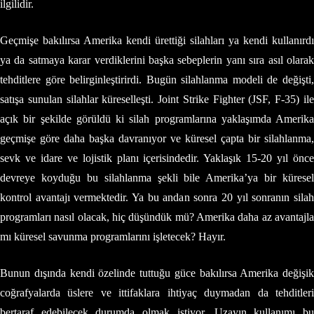
ilgilidir.
Geçmişe bakılırsa Amerika kendi ürettiği silahları ya kendi kullanırdı
ya da satmaya karar verdiklerini başka sebeplerin yanı sıra asıl olarak
tehditlere göre belirginleştirirdi. Bugün silahlanma modeli de değişti,
satışa sunulan silahlar küreselleşti. Joint Strike Fighter (JSF, F-35) ile
açık bir şekilde görüldü ki silah programlarına yaklaşımda Amerika
geçmişe göre daha başka davranıyor ve küresel çapta bir silahlanma,
sevk ve idare ve lojistik planı içerisindedir. Yaklaşık 15-20 yıl önce
devreye koyduğu bu silahlanma şekli bile Amerika’ya bir küresel
kontrol avantajı vermektedir. Ya bu andan sonra 20 yıl sonranın silah
programları nasıl olacak, hiç düşündük mü? Amerika daha az avantajla
mı küresel savunma programlarını işletecek? Hayır.
Bunun dışında kendi özelinde tuttuğu güce bakılırsa Amerika değişik
coğrafyalarda üslere ve ittifaklara ihtiyaç duymadan da tehditleri
bertaraf edebilecek durumda olmak istiyor. Uzayın kullanımı bu