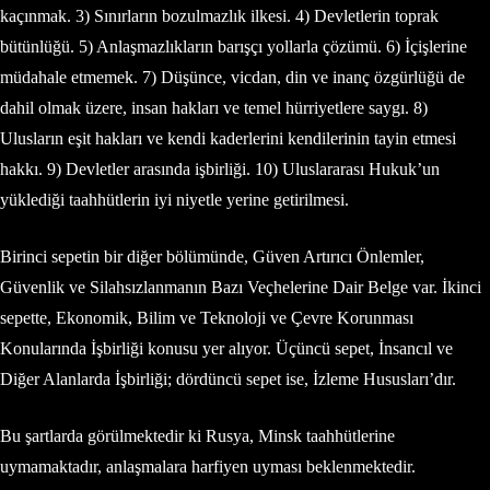
kaçınmak. 3) Sınırların bozulmazlık ilkesi. 4) Devletlerin toprak
bütünlüğü. 5) Anlaşmazlıkların barışçı yollarla çözümü. 6) İçişlerine
müdahale etmemek. 7) Düşünce, vicdan, din ve inanç özgürlüğü de
dahil olmak üzere, insan hakları ve temel hürriyetlere saygı. 8)
Ulusların eşit hakları ve kendi kaderlerini kendilerinin tayin etmesi
hakkı. 9) Devletler arasında işbirliği. 10) Uluslararası Hukuk’un
yüklediği taahhütlerin iyi niyetle yerine getirilmesi.
Birinci sepetin bir diğer bölümünde, Güven Artırıcı Önlemler,
Güvenlik ve Silahsızlanmanın Bazı Veçhelerine Dair Belge var. İkinci
sepette, Ekonomik, Bilim ve Teknoloji ve Çevre Korunması
Konularında İşbirliği konusu yer alıyor. Üçüncü sepet, İnsancıl ve
Diğer Alanlarda İşbirliği; dördüncü sepet ise, İzleme Hususları’dır.
Bu şartlarda görülmektedir ki Rusya, Minsk taahhütlerine
uymamaktadır, anlaşmalara harfiyen uyması beklenmektedir.