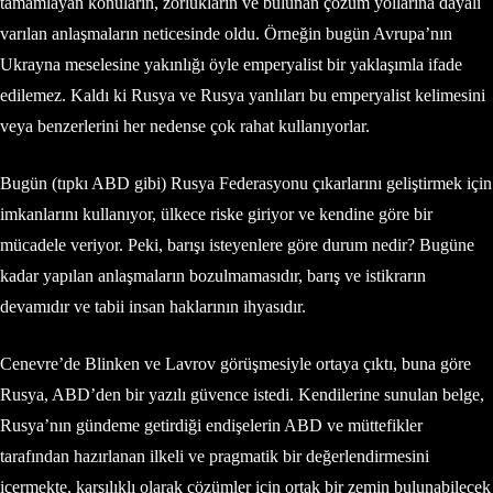
tamamlayan konuların, zorlukların ve bulunan çözüm yollarına dayalı
varılan anlaşmaların neticesinde oldu. Örneğin bugün Avrupa’nın
Ukrayna meselesine yakınlığı öyle emperyalist bir yaklaşımla ifade
edilemez. Kaldı ki Rusya ve Rusya yanlıları bu emperyalist kelimesini
veya benzerlerini her nedense çok rahat kullanıyorlar.
Bugün (tıpkı ABD gibi) Rusya Federasyonu çıkarlarını geliştirmek için
imkanlarını kullanıyor, ülkece riske giriyor ve kendine göre bir
mücadele veriyor. Peki, barışı isteyenlere göre durum nedir? Bugüne
kadar yapılan anlaşmaların bozulmamasıdır, barış ve istikrarın
devamıdır ve tabii insan haklarının ihyasıdır.
Cenevre’de Blinken ve Lavrov görüşmesiyle ortaya çıktı, buna göre
Rusya, ABD’den bir yazılı güvence istedi. Kendilerine sunulan belge,
Rusya’nın gündeme getirdiği endişelerin ABD ve müttefikler
tarafından hazırlanan ilkeli ve pragmatik bir değerlendirmesini
içermekte, karşılıklı olarak çözümler için ortak bir zemin bulunabilecek