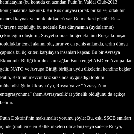
hatırlatayım (bu konuda en azından Putin’in Valdai Club-2013
konuşmalarına bakınız): Bir Rus dünyası (ortak bir kilise, ortak bir
manevi kaynak ve ortak bir kader) var. Bu merkezi güçtür. Rus-
Ukrayna topluluğu bu nedenle Rus dünyasının (uydularının)
çekirdeğini oluşturur, Sovyet sonrası bölgedeki tüm Rusça konuşan
topluluklar temel alanını oluşturur ve en geniş anlamda, terim dünya
çapında bu üç kriteri karşılayan insanları kapsar. Bu bir Avrasya
Ekonomik Birliği kurulmasını sağlar. Buna engel ABD ve Avrupa’dan
gelir, NATO ve Avrupa Birliği birliğin uydu ülkelerini kendine bağlar.
Putin, Batı’nın mevcut kriz sırasında uyguladığı toplum
mühendisliğinin Ukrayna’ya, Rusya’ya ve “Avrasya’nın
entegrasyonuna” (hem Avrasyacılık’a) yönelik olduğunu da açıkça
belirtir.
Putin Doktrini’nin maksimalist yorumu şöyle: Bu, eski SSCB sınırları
içinde (muhtemelen Baltık ülkeleri olmadan) veya sadece Rusya,