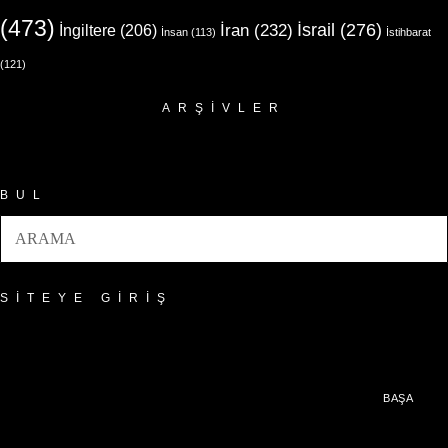
(473)
İsrail
(276)
İngiltere
(206)
İran
(232)
İnsan
(113)
İstihbarat
(121)
ARŞIVLER
Arşivler
BUL
SITEYE GIRIŞ
BAŞA