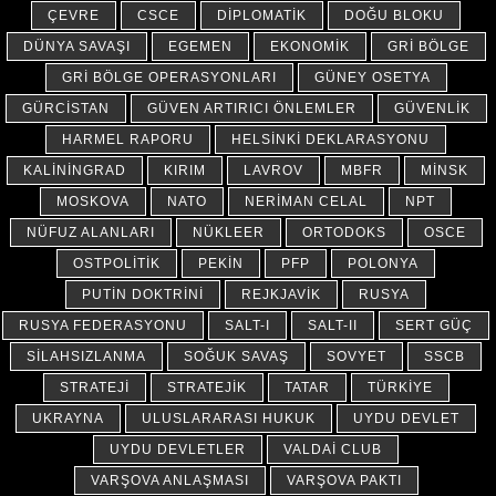
ÇEVRE
CSCE
DIPLOMATIK
DOĞU BLOKU
DÜNYA SAVAŞI
EGEMEN
EKONOMIK
GRI BÖLGE
GRI BÖLGE OPERASYONLARI
GÜNEY OSETYA
GÜRCISTAN
GÜVEN ARTIRICI ÖNLEMLER
GÜVENLIK
HARMEL RAPORU
HELSINKI DEKLARASYONU
KALININGRAD
KIRIM
LAVROV
MBFR
MINSK
MOSKOVA
NATO
NERIMAN CELAL
NPT
NÜFUZ ALANLARI
NÜKLEER
ORTODOKS
OSCE
OSTPOLITIK
PEKIN
PFP
POLONYA
PUTIN DOKTRINI
REJKJAVIK
RUSYA
RUSYA FEDERASYONU
SALT-I
SALT-II
SERT GÜÇ
SILAHSIZLANMA
SOĞUK SAVAŞ
SOVYET
SSCB
STRATEJI
STRATEJIK
TATAR
TÜRKIYE
UKRAYNA
ULUSLARARASI HUKUK
UYDU DEVLET
UYDU DEVLETLER
VALDAI CLUB
VARŞOVA ANLAŞMASI
VARŞOVA PAKTI