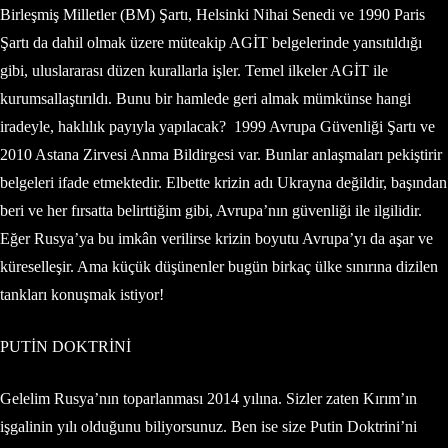
Birleşmiş Milletler (BM) Şartı, Helsinki Nihai Senedi ve 1990 Paris
Şartı da dahil olmak üzere müteakip AGİT belgelerinde yansıtıldığı
gibi, uluslararası düzen kurallarla işler. Temel ilkeler AGİT ile
kurumsallaştırıldı. Bunu bir hamlede geri almak mümkünse hangi
iradeyle, haklılık payıyla yapılacak? 1999 Avrupa Güvenliği Şartı ve
2010 Astana Zirvesi Anma Bildirgesi var. Bunlar anlaşmaları pekiştirir
belgeleri ifade etmektedir. Elbette krizin adı Ukrayna değildir, başından
beri ve her fırsatta belirttiğim gibi, Avrupa’nın güvenliği ile ilgilidir.
Eğer Rusya’ya bu imkân verilirse krizin boyutu Avrupa’yı da aşar ve
küreselleşir. Ama küçük düşünenler bugün birkaç ülke sınırına dizilen
tankları konuşmak istiyor!
PUTİN DOKTRİNİ
Gelelim Rusya’nın toparlanması 2014 yılına. Sizler zaten Kırım’ın
işgalinin yılı olduğunu biliyorsunuz. Ben ise size Putin Doktrini’ni