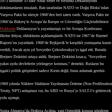
1975 tarihinde 35 ülke Nihai Senet ve Helsinki Deklarasyonu
dokümanlarını imzaladı. Batı tarafından NATO ve Doğu Bloku’ndan
Varşova Paktı bu süreçte 1968’den beri zaten vardı. Varşova Paktı ise
1966’da Bükreş’te Avrupa’da Barışın ve Güvenliğin Güçlendirilmesi
Hakkında
Deklarasyon’u yayımlamıştı ve bir Avrupa Konferansı
fikrine ihtiyaç olduklarını açıklamışlardı. NATO ise 1967’de Harmel
Raporu’nu yayımladı. 1968’de Rejkjavik’te karşılıklı yumuşama kararı
verildi. Ancak aynı yıl Sovyetler Çekoslovakya’yı işgal etti. Burada
Brejnev Doktrini ortaya atıldı. Brejnev Doktrini kısaca, “Sovyetlere
yakın uydu devletlerin yörüngeye konması,” demekti. Rusların bu
işgalci politik girişimleri sadece Kırım değil, bunu anlamak gerekir.
1969 yılında Nükleer Silahların Yayılmasını Önleme (Non Proliferation
Treaty, NPT) anlaşması var, bu ABD ve Rusya’yı SALT-I’e götürecek
yolu açmıştı.
Sonra Almanya’da Doğuya Açılma, yani Ostpolitik konusu gündeme