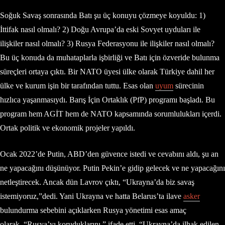
Soğuk Savaş sonrasında Batı şu üç konuyu çözmeye koyuldu: 1)
İttifak nasıl olmalı? 2) Doğu Avrupa’da eski Sovyet uyduları ile
ilişkiler nasıl olmalı? 3) Rusya Federasyonu ile ilişkiler nasıl olmalı?
Bu üç konuda da muhataplarla işbirliği ve Batı için özveride bulunma
süreçleri ortaya çıktı. Bir NATO üyesi ülke olarak Türkiye dahil her
ülke ve kurum işin bir tarafından tuttu. Esas olan
uyum
sürecinin
hızlıca yaşanmasıydı. Barış İçin Ortaklık (PfP) programı başladı. Bu
program hem AGİT hem de NATO kapsamında sorumlulukları içerdi.
Ortak politik ve ekonomik projeler yapıldı.
Ocak 2022’de Putin, ABD’den güvence istedi ve cevabını aldı, şu an
ne yapacağını düşünüyor. Putin Pekin’e gidip gelecek ve ne yapacağını
netleştirecek. Ancak dün Lavrov çıktı, “Ukrayna’da biz savaş
istemiyoruz,”dedi. Yani Ukrayna ve hatta Belarus’ta ilave
asker
bulundurma sebebini açıklarken Rusya yönetimi esas amaç
olarak, “Rusya’yı koruduklarını,” ifade etti. “Ukrayna’da ilhak edilen