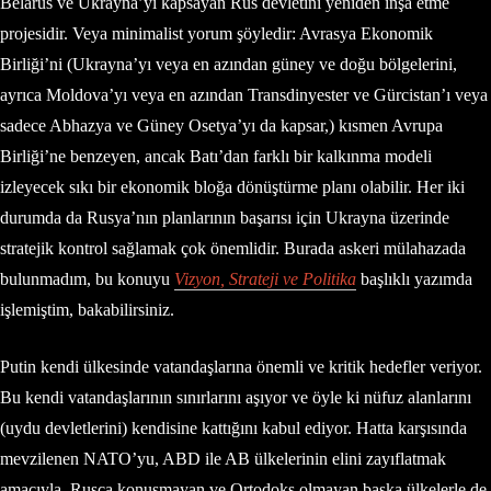
Belarus ve Ukrayna’yı kapsayan Rus devletini yeniden inşa etme
projesidir. Veya minimalist yorum şöyledir: Avrasya Ekonomik
Birliği’ni (Ukrayna’yı veya en azından güney ve doğu bölgelerini,
ayrıca Moldova’yı veya en azından Transdinyester ve Gürcistan’ı veya
sadece Abhazya ve Güney Osetya’yı da kapsar,) kısmen Avrupa
Birliği’ne benzeyen, ancak Batı’dan farklı bir kalkınma modeli
izleyecek sıkı bir ekonomik bloğa dönüştürme planı olabilir. Her iki
durumda da Rusya’nın planlarının başarısı için Ukrayna üzerinde
stratejik kontrol sağlamak çok önemlidir. Burada askeri mülahazada
bulunmadım, bu konuyu
Vizyon, Strateji ve Politika
başlıklı yazımda
işlemiştim, bakabilirsiniz.
Putin kendi ülkesinde vatandaşlarına önemli ve kritik hedefler veriyor.
Bu kendi vatandaşlarının sınırlarını aşıyor ve öyle ki nüfuz alanlarını
(uydu devletlerini) kendisine kattığını kabul ediyor. Hatta karşısında
mevzilenen NATO’yu, ABD ile AB ülkelerinin elini zayıflatmak
amacıyla, Rusça konuşmayan ve Ortodoks olmayan başka ülkelerle de