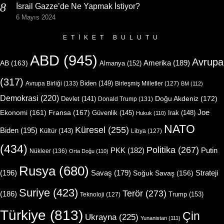
İsrail Gazze’de Ne Yapmak İstiyor?
6 Mayıs 2024
ETIKET BULUTU
ABD
(945)
Avrupa
Amerika
(189)
AB
(163)
Almanya
(152)
(317)
Biden
(149)
Avrupa Birliği
(133)
Birleşmiş Milletler
(127)
BM
(112)
Demokrasi
(220)
Doğu Akdeniz
(172)
Devlet
(141)
Donald Trump
(131)
Joe
Ekonomi
(161)
Fransa
(167)
Güvenlik
(145)
Irak
(148)
Hukuk
(110)
NATO
Küresel
(255)
Biden
(195)
Kültür
(143)
Libya
(127)
(434)
Politika
(267)
Putin
PKK
(182)
Nükleer
(136)
Orta Doğu
(110)
Rusya
(680)
(196)
Strateji
Savaş
(179)
Soğuk Savaş
(156)
Suriye
(423)
Terör
(273)
(186)
Trump
(153)
Teknoloji
(127)
Türkiye
(813)
Çin
Ukrayna
(225)
Yunanistan
(111)