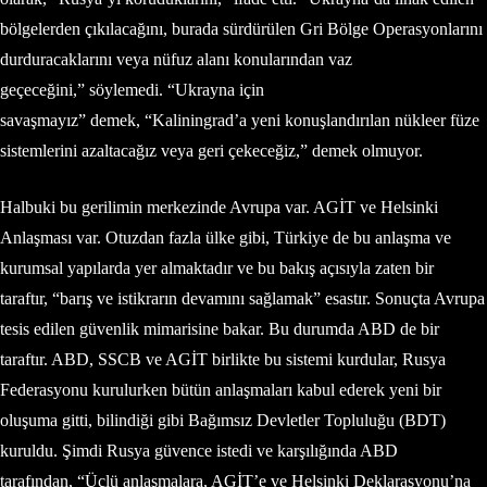
bölgelerden çıkılacağını, burada sürdürülen Gri Bölge Operasyonlarını
durduracaklarını veya nüfuz alanı konularından vaz
geçeceğini,” söylemedi. “Ukrayna için
savaşmayız” demek, “Kaliningrad’a yeni konuşlandırılan nükleer füze
sistemlerini azaltacağız veya geri çekeceğiz,” demek olmuyor.
Halbuki bu gerilimin merkezinde Avrupa var. AGİT ve Helsinki
Anlaşması var. Otuzdan fazla ülke gibi, Türkiye de bu anlaşma ve
kurumsal yapılarda yer almaktadır ve bu bakış açısıyla zaten bir
taraftır, “barış ve istikrarın devamını sağlamak” esastır. Sonuçta Avrupa
tesis edilen güvenlik mimarisine bakar. Bu durumda ABD de bir
taraftır. ABD, SSCB ve AGİT birlikte bu sistemi kurdular, Rusya
Federasyonu kurulurken bütün anlaşmaları kabul ederek yeni bir
oluşuma gitti, bilindiği gibi Bağımsız Devletler Topluluğu (BDT)
kuruldu. Şimdi Rusya güvence istedi ve karşılığında ABD
tarafından, “Üçlü anlaşmalara, AGİT’e ve Helsinki Deklarasyonu’na