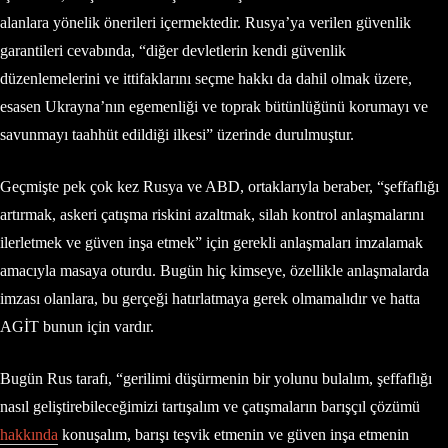
alanlara yönelik önerileri içermektedir. Rusya’ya verilen güvenlik
garantileri cevabında, “diğer devletlerin kendi güvenlik
düzenlemelerini ve ittifaklarını seçme hakkı da dahil olmak üzere,
esasen Ukrayna’nın egemenliği ve toprak bütünlüğünü korumayı ve
savunmayı taahhüt edildiği ilkesi” üzerinde durulmuştur.
Geçmişte pek çok kez Rusya ve ABD, ortaklarıyla beraber, “şeffaflığı
artırmak, askeri çatışma riskini azaltmak, silah kontrol anlaşmalarını
ilerletmek ve güven inşa etmek” için gerekli anlaşmaları imzalamak
amacıyla masaya oturdu. Bugün hiç kimseye, özellikle anlaşmalarda
imzası olanlara, bu gerçeği hatırlatmaya gerek olmamalıdır ve hatta
AGİT bunun için vardır.
Bugün Rus tarafı, “gerilimi düşürmenin bir yolunu bulalım, şeffaflığı
nasıl geliştirebileceğimizi tartışalım ve çatışmaların barışçıl çözümü
hakkında
konuşalım, barışı teşvik etmenin ve güven inşa etmenin