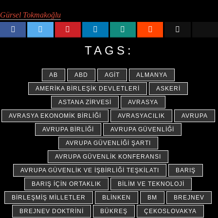
Gürsel Tokmakoğlu
TAGS:
AB
ABD
AGİT
ALMANYA
AMERIKA BIRLEŞIK DEVLETLERI
ASKERI
ASTANA ZIRVESI
AVRASYA
AVRASYA EKONOMIK BIRLIĞI
AVRASYACILIK
AVRUPA
AVRUPA BIRLIĞI
AVRUPA GÜVENLIĞI
AVRUPA GÜVENLIĞI ŞARTI
AVRUPA GÜVENLIK KONFERANSI
AVRUPA GÜVENLIK VE İŞBIRLIĞI TEŞKILATI
BARIŞ
BARIŞ İÇIN ORTAKLIK
BILIM VE TEKNOLOJI
BIRLEŞMIŞ MILLETLER
BLINKEN
BM
BREJNEV
BREJNEV DOKTRINI
BÜKREŞ
ÇEKOSLOVAKYA