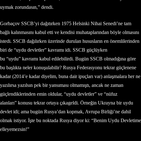
uymak zorundasın,” dendi.
Gorbaçov SSCB’yi dağıtırken 1975 Helsinki Nihai Senedi’ne tam
bağlı kalınmasını kabul etti ve kendisi muhataplarından böyle olmasını
istedi. SSCB dağılırken üzerinde durulan hususların en önemlilerinden
biri de “uydu devletler” kavramı idi. SSCB güçlüyken
bu “uydu” kavramı kabul edilebilirdi. Bugün SSCB olmadığına göre
bu başlıkta neler konuşulabilir? Rusya Federasyonu tekrar güçlenene
kadar (2014’e kadar diyelim, buna dair ipuçları var) anlaşmalara her ne
yazılırsa yazılsın pek bir yansıması olmamıştı, ancak ne zaman
güçlendiklerinden emin oldular, “uydu devletler” ve “nüfuz
alanları” konusu tekrar ortaya çıkageldi. Örneğin Ukrayna bir uydu
devlet idi; ama bugün Rusya’dan kopmak, Avrupa Birliği’ne dahil
olmak istiyor. İşte bu noktada Rusya diyor ki: “Benim Uydu Devletime
elleyemezsin!”