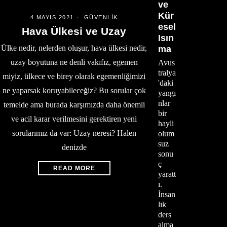
ve
Kür
4 MAYIS 2021
GÜVENLIK
esel
Hava Ülkesi ve Uzay
Isın
Ülke nedir, nelerden oluşur, hava ülkesi nedir,
ma
uzay boyutuna ne denli vakıfız, egemen
Avus
tralya
miyiz, ülkece ve birey olarak egemenliğimizi
'daki
ne yaparsak koruyabileceğiz? Bu sorular çok
yangı
nlar
temelde ama burada karşımızda daha önemli
bir
ve acil karar verilmesini gerektiren yeni
hayli
sorularımız da var: Uzay neresi? Halen
olum
suz
denizde
sonu
ç
READ MORE
yaratt
ı.
İnsan
lık
ders
alma