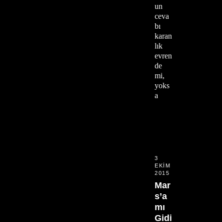
un
ceva
bı
karan
lık
evren
de
mi,
yoks
a
3
EKIM
2015
Mar
s’a
mı
Gidi