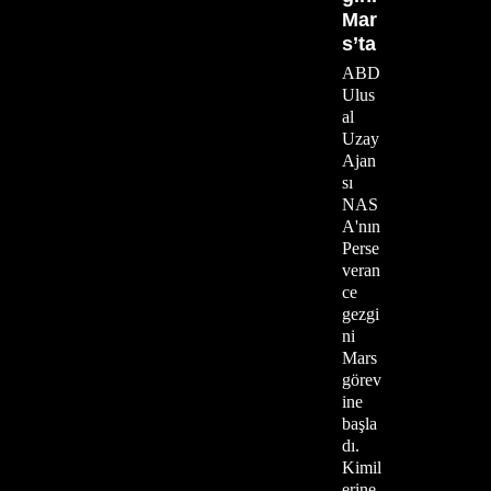
Mar
s’ta
ABD
Ulus
al
Uzay
Ajan
sı
NAS
A'nın
Perse
veran
ce
gezgi
ni
Mars
görev
ine
başla
dı.
Kimil
erine