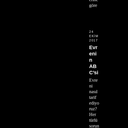
göre
24
EKIM
2017
Evr
eni
n
AB
C’si
Evre
ni
nasıl
tarif
ediyo
ruz?
Her
türlü
sorun