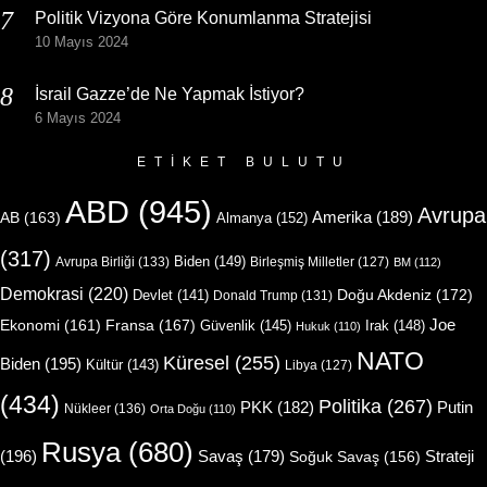
Politik Vizyona Göre Konumlanma Stratejisi
10 Mayıs 2024
İsrail Gazze’de Ne Yapmak İstiyor?
6 Mayıs 2024
ETIKET BULUTU
ABD
(945)
Avrupa
Amerika
(189)
AB
(163)
Almanya
(152)
(317)
Biden
(149)
Avrupa Birliği
(133)
Birleşmiş Milletler
(127)
BM
(112)
Demokrasi
(220)
Doğu Akdeniz
(172)
Devlet
(141)
Donald Trump
(131)
Joe
Ekonomi
(161)
Fransa
(167)
Güvenlik
(145)
Irak
(148)
Hukuk
(110)
NATO
Küresel
(255)
Biden
(195)
Kültür
(143)
Libya
(127)
(434)
Politika
(267)
Putin
PKK
(182)
Nükleer
(136)
Orta Doğu
(110)
Rusya
(680)
(196)
Strateji
Savaş
(179)
Soğuk Savaş
(156)