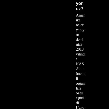
yor
uz?
Amer
ika
neler
yapıy
or
dersi
niz?
2013
yılınd
a
NAS
A’nın
önem
li
organ
ları
özell
eştiril
di.
Uzay