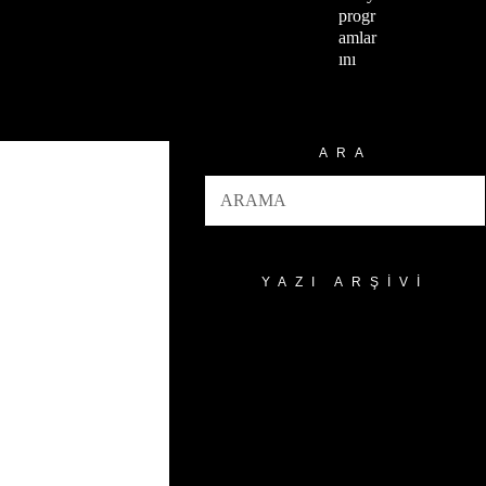
progr
amlar
ını
ARA
YAZI ARŞIVI
Yazı
Arşivi