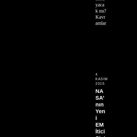
yaca
k mı?
Kavr
amlar
4
KASIM
2015
NA
SA’
nın
Yen
i
EM
İtici