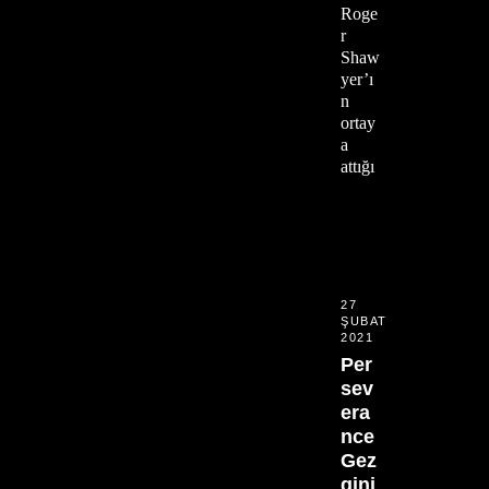
Roge
r
Shaw
yer’ı
n
ortay
a
attığı
27
ŞUBAT
2021
Per
sev
era
nce
Gez
gini