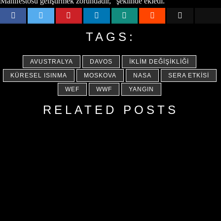
Manifestosu geliştirmek zorundadır,” şeklinde ekledi.
TAGS:
AVUSTRALYA
DAVOS
İKLIM DEĞIŞIKLIĞI
KÜRESEL ISINMA
MOSKOVA
NASA
SERA ETKISI
WEF
WWF
YANGIN
RELATED POSTS