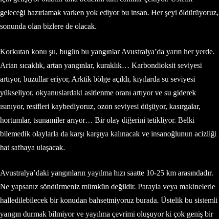
geleceği hazırlamak varken yok ediyor bu insan. Her şeyi öldürüyoruz,
sonunda olan bizlere de olacak.
Korkutan konu şu, bugün bu yangınlar Avustralya’da yarın her yerde.
Artan sıcaklık, artan yangınlar, kuraklık… Karbondioksit seviyesi
artıyor, buzullar eriyor, Arktik bölge açıldı, kıyılarda su seviyesi
yükseliyor, okyanuslardaki asitlenme oranı artıyor ve su giderek
ısınıyor, resifleri kaybediyoruz, ozon seviyesi düşüyor, kasırgalar,
hortumlar, tsunamiler arıyor… Bir olay diğerini tetikliyor. Belki
bilemedik olaylarla da karşı karşıya kalınacak ve insanoğlunun acizliği
hat safhaya ulaşacak.
Avustralya’daki yangınların yayılma hızı saatte 10-25 km arasındadır.
Ne yapsanız söndürmeniz mümkün değildir. Parayla veya makinelerle
halledilebilecek bir konudan bahsetmiyoruz burada. Üstelik bu sistemli
yangın durmak bilmiyor ve yayılma çevrimi oluşuyor ki çok geniş bir