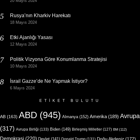
20 Mayıs 2024
Rusya’nın Kharkiv Harekatı
18 Mayıs 2024
Etki Ajanlığı Yasası
12 Mayıs 2024
Politik Vizyona Göre Konumlanma Stratejisi
10 Mayıs 2024
İsrail Gazze’de Ne Yapmak İstiyor?
6 Mayıs 2024
ETIKET BULUTU
ABD
(945)
Avrupa
Amerika
(189)
AB
(163)
Almanya
(152)
(317)
Biden
(149)
Avrupa Birliği
(133)
Birleşmiş Milletler
(127)
BM
(112)
Demokrasi
(220)
Doğu Akdeniz
(172)
Devlet
(141)
Donald Trump
(131)