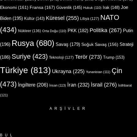
Joe
Ekonomi
(161)
Fransa
(167)
Güvenlik
(145)
Irak
(148)
Hukuk
(110)
NATO
Küresel
(255)
Biden
(195)
Kültür
(143)
Libya
(127)
(434)
Politika
(267)
Putin
PKK
(182)
Nükleer
(136)
Orta Doğu
(110)
Rusya
(680)
(196)
Strateji
Savaş
(179)
Soğuk Savaş
(156)
Suriye
(423)
Terör
(273)
(186)
Trump
(153)
Teknoloji
(127)
Türkiye
(813)
Çin
Ukrayna
(225)
Yunanistan
(111)
(473)
İsrail
(276)
İngiltere
(206)
İran
(232)
İnsan
(113)
İstihbarat
(121)
ARŞIVLER
Arşivler
BUL