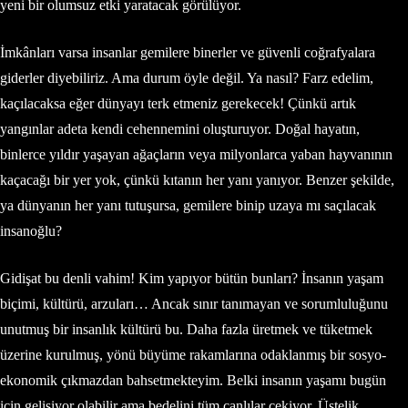
yeni bir olumsuz etki yaratacak görülüyor.
İmkânları varsa insanlar gemilere binerler ve güvenli coğrafyalara
giderler diyebiliriz. Ama durum öyle değil. Ya nasıl? Farz edelim,
kaçılacaksa eğer dünyayı terk etmeniz gerekecek! Çünkü artık
yangınlar adeta kendi cehennemini oluşturuyor. Doğal hayatın,
binlerce yıldır yaşayan ağaçların veya milyonlarca yaban hayvanının
kaçacağı bir yer yok, çünkü kıtanın her yanı yanıyor. Benzer şekilde,
ya dünyanın her yanı tutuşursa, gemilere binip uzaya mı saçılacak
insanoğlu?
Gidişat bu denli vahim! Kim yapıyor bütün bunları? İnsanın yaşam
biçimi, kültürü, arzuları… Ancak sınır tanımayan ve sorumluluğunu
unutmuş bir insanlık kültürü bu. Daha fazla üretmek ve tüketmek
üzerine kurulmuş, yönü büyüme rakamlarına odaklanmış bir sosyo-
ekonomik çıkmazdan bahsetmekteyim. Belki insanın yaşamı bugün
için gelişiyor olabilir ama bedelini tüm canlılar çekiyor. Üstelik