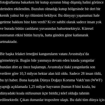
fotoğraflarına bakarken bir kutup ayısının bitap düşmüş halini görünce
derinden etkilendim. Buzulun olmadığı kutup bölgesinde bir deri bir
kemik yalnız bir ayı ölümünü bekliyor. Bu dünyayı yaşanamaz hale
getirme hakkını bize kim verdi? Ki ev sahibi olarak sadece insan yok
ve burada bütün canlıların yuvasından bahsetmekteyiz. Küresel
ısınmanın etkisi bütün hızıyla, hatta günden güne katlanarak
artmaktadır.
Bir başka felaket örneğini kanguruların vatanı Avustralya’da
görmekteyiz. Bugün bile yanmaya devam eden kıtada yangınlar
bundan dört ay önce başlamıştı. Avustralya’daki yangınlarda son
verilere göre 10,3 milyon hektar alan kül oldu. Sadece 28 insan öldü,
bu iyi haber. Buna karşılık Dünya Doğayı Koruma Vakfı’nın (WWF)
yaptığı açıklamada 1,25 milyar hayvanın (bunun 8 bini koala, bu
dünyadaki koala nüfusunun üçte biridir,) telef olduğu tahmin
edilmektedir. Çıkan dumanlar troposfere ulaştı. Bu dahi tüm dünya için