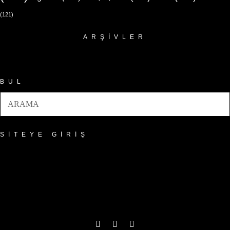
(121)
ARŞIVLER
Arşivler
BUL
SITEYE GIRIŞ