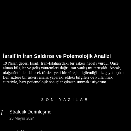
İsrail’in İran Saldırısı ve Polemolojik Analizi
19 Nisan gecesi İsrail, İran-İsfahan'daki bir askeri hedefi vurdu. Önce
alınan bilgiler ve geliş yöntemleri doğru mu yanlış mı tartışıldı. Ancak,
olağanüstü denebilecek türden yeni bir süreçle ilgilendiğimiz gayet açıktı.
Ben sizlere bir askeri analiz yaparak, eldeki bilgileri de kullanmak
suretiyle, bazı poüemolojik sonuçlar çıkarıp sunmak istiyorum.
SON YAZILAR
Stratejik Derinleşme
23 Mayıs 2024