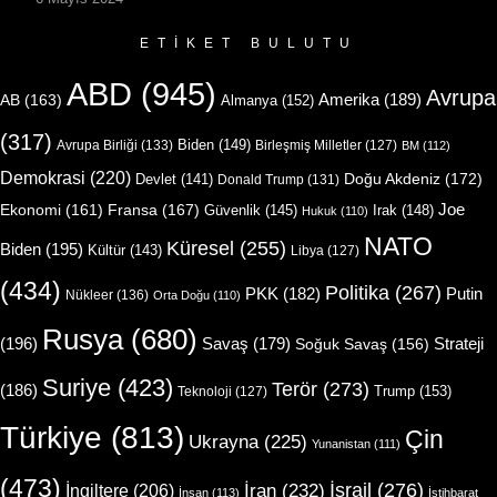
ETIKET BULUTU
ABD
(945)
Avrupa
Amerika
(189)
AB
(163)
Almanya
(152)
(317)
Biden
(149)
Avrupa Birliği
(133)
Birleşmiş Milletler
(127)
BM
(112)
Demokrasi
(220)
Doğu Akdeniz
(172)
Devlet
(141)
Donald Trump
(131)
Joe
Ekonomi
(161)
Fransa
(167)
Güvenlik
(145)
Irak
(148)
Hukuk
(110)
NATO
Küresel
(255)
Biden
(195)
Kültür
(143)
Libya
(127)
(434)
Politika
(267)
Putin
PKK
(182)
Nükleer
(136)
Orta Doğu
(110)
Rusya
(680)
(196)
Strateji
Savaş
(179)
Soğuk Savaş
(156)
Suriye
(423)
Terör
(273)
(186)
Trump
(153)
Teknoloji
(127)
Türkiye
(813)
Çin
Ukrayna
(225)
Yunanistan
(111)
(473)
İsrail
(276)
İngiltere
(206)
İran
(232)
İnsan
(113)
İstihbarat