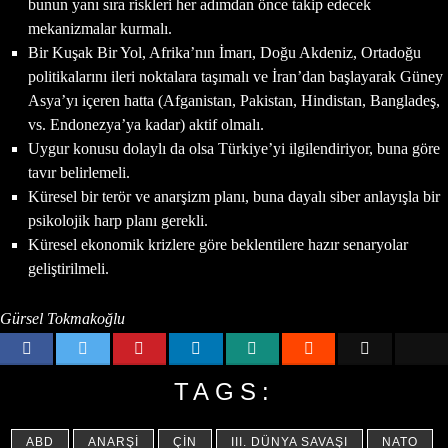
bunun yanı sıra riskleri her adımdan önce takip edecek
mekanizmalar kurmalı.
Bir Kuşak Bir Yol, Afrika’nın İmarı, Doğu Akdeniz, Ortadoğu
politikalarını ileri noktalara taşımalı ve İran’dan başlayarak Güney
Asya’yı içeren hatta (Afganistan, Pakistan, Hindistan, Bangladeş,
vs. Endonezya’ya kadar) aktif olmalı.
Uygur konusu dolaylı da olsa Türkiye’yi ilgilendiriyor, buna göre
tavır belirlemeli.
Küresel bir terör ve anarşizm planı, buna dayalı siber anlayışla bir
psikolojik harp planı gerekli.
Küresel ekonomik krizlere göre beklentilere hazır senaryolar
geliştirilmeli.
Gürsel Tokmakoğlu
TAGS:
ABD
ANARŞI
ÇIN
III. DÜNYA SAVAŞI
NATO