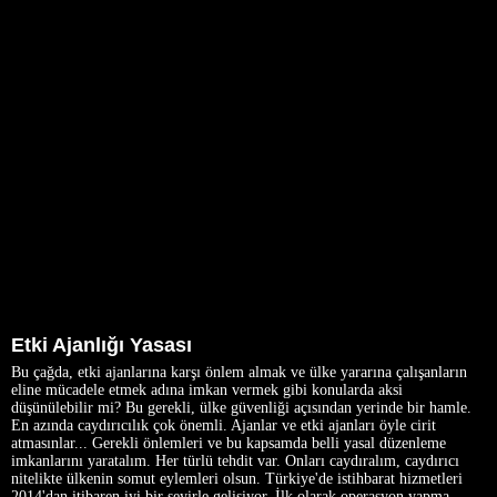
Etki Ajanlığı Yasası
Bu çağda, etki ajanlarına karşı önlem almak ve ülke yararına çalışanların
eline mücadele etmek adına imkan vermek gibi konularda aksi
düşünülebilir mi? Bu gerekli, ülke güvenliği açısından yerinde bir hamle.
En azında caydırıcılık çok önemli. Ajanlar ve etki ajanları öyle cirit
atmasınlar... Gerekli önlemleri ve bu kapsamda belli yasal düzenleme
imkanlarını yaratalım. Her türlü tehdit var. Onları caydıralım, caydırıcı
nitelikte ülkenin somut eylemleri olsun. Türkiye'de istihbarat hizmetleri
2014'dan itibaren iyi bir seyirle gelişiyor. İlk olarak operasyon yapma