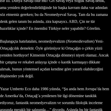
Bir III. Dünya Savaşı olur mu? Gri Savaş veya Soğuk Savaş dedik,
ama yeniden değerlendirildiğinde bir başka kavram daha var adından
söz etmemiz gereken; bu da Neomedyeval Savaş. Tam da bu zamana
denk gelen tanım bu aslında, zira kapsayıcı. ABD, Çin ne tür
hazırlıklar içinde? En önemlisi Türkiye neler yapabilir? Görelim.
Başlangıçta hatırlatalım, neomedyevalizm (
Neomedievalism
) Yeni-
Ortaçağcılık demektir. Öyle görünüyor ki Ortaçağın o çirkin yüzü
yeniden hortluyor! Kimsenin Ortaçağa dönmeyi niyeti olamaz. Ancak
bir çatışma ve rekabet anlayışı içinde o kaotik karmaşayı dikkate
alırsak, bunun yöntemsel açıdan kendine göre yararlı olabileceğini
düşünenler yok değil.
Yazar Umberto Eco daha 1986 yılında, “Şu anda hem Avrupa’da hem
de Amerika’da, Ortaçağ’a yenilenen bir ilgi dönemine tanıklık
ediyoruz, fantastik neomedyevalizm ve sorumlu filolojik inceleme
arasında meraklı bir salınımla…” diyordu. Aslında bu bir fantastik