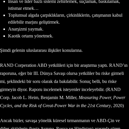
İnsan ve lider bazlı sistemi zehirlemek, suçlamak, baskılamak,
istismar etmek…
Toplumsal algıda çarpıklıkların, çirkinliklerin, çatışmanın kabul
edilebilir marjını geliştirmek.
Anarşizmi yaymak.
Kaotik ortamı yönetmek.
Şimdi gelenin uluslararası ilişkiler konularına.
RAND Corperation ABD yetkilileri için bir araştırma yaptı. RAND’ın
raporuna, eğer bir III. Dünya Savaşı olursa yetkililer bu riske girmeli
mi, şeklindeki bir soru olarak da bakılabilir. Sonuç belli, bu riske
girmeyin diyor. Raporu incelemek isteyenler inceleyebilir. (RAND
Corp. Jacob L. Heim, Benjamin M. Miller,
Measuring Power, Power
Cycles, and the Risk of Great-Power War in the 21st Century
, 2020)
Ancak bizler, savaşa yönelik küresel tırmanmanın ve ABD-Çin ve
diğer aktörlerin (başta Avrupa, Rusya ve Hindistan) arasında süren