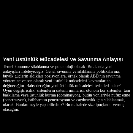
Yeni Üstünlük Mücadelesi ve Savunma Anlayışı
Temel konumuz silahlanma ve polemoloji olacak. Bu alanda yeni
anlayışları irdeleyeceğiz. Genel savunma ve silahlanma politikalarına,
büyük güçlerin aldıkları pozisyonlara, örnek olarak ABD'nin savunma
yöntemine ve son olarak yeni üstünlük mücadelesi kavramlarına
değineceğim. Bahsedeceğim yeni üstünlük mücadelesi terimleri neler?
Oyun değiştiricilik, sistemlerin sistemi mimarisi, otonom kor sistemler, tam
baskılama veya üstünlük kurma (dominasyon), bütün yönleriyle nüfuz etme
(penetrasyon), istihbaratın penetrasyonu ve caydırıcılık için silahlanmak,
olacak. Bunları neyle yapabilirsiniz? Bu makalede size ipuçlarını vermiş
olacağım.