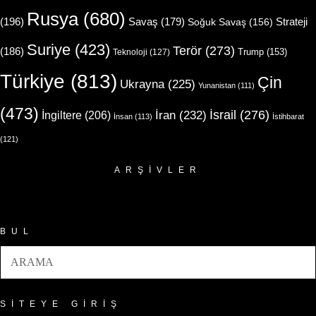
Rusya
(680)
(196)
Strateji
Savaş
(179)
Soğuk Savaş
(156)
Suriye
(423)
Terör
(273)
(186)
Trump
(153)
Teknoloji
(127)
Türkiye
(813)
Çin
Ukrayna
(225)
Yunanistan
(111)
(473)
İsrail
(276)
İngiltere
(206)
İran
(232)
İnsan
(113)
İstihbarat
(121)
ARŞIVLER
Arşivler
BUL
SITEYE GIRIŞ