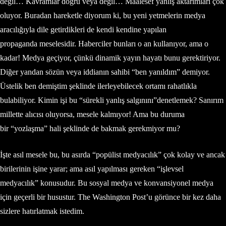
değil… Kavramlar doğru veya değil… Maalesef yanlış aktarımları çok
oluyor. Buradan hareketle diyorum ki, bu yeni yetmelerin medya
aracılığıyla dile getirdikleri de kendi kendine yapılan
propaganda meselesidir. Haberciler bunları o an kullanıyor, ama o
kadar! Medya geçiyor, çünkü dinamik yayın hayatı bunu gerektiriyor.
Diğer yandan sözün veya iddianın sahibi “ben yanıldım” demiyor.
Üstelik ben demiştim şeklinde ilerleyebilecek ortamı rahatlıkla
bulabiliyor. Kimin işi bu “sürekli yanlış salgınını”denetlemek? Sanırım
millette alıcısı oluyorsa, mesele kalmıyor! Ama bu duruma
bir “yozlaşma” hali şeklinde de bakmak gerekmiyor mu?
İşte asıl mesele bu, bu asırda “popülist medyacılık” çok kolay ve ancak
birilerinin işine yarar; ama asıl yapılması gereken “işlevsel
medyacılık” konusudur. Bu sosyal medya ve konvansiyonel medya
için geçerli bir husustur. The Washington Post’u görünce bir kez daha
sizlere hatırlatmak istedim.