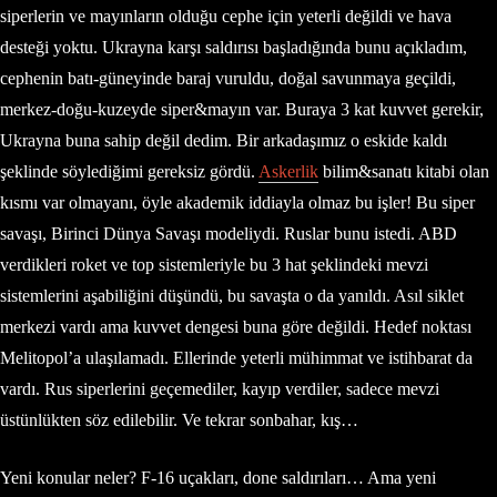
siperlerin ve mayınların olduğu cephe için yeterli değildi ve hava
desteği yoktu. Ukrayna karşı saldırısı başladığında bunu açıkladım,
cephenin batı-güneyinde baraj vuruldu, doğal savunmaya geçildi,
merkez-doğu-kuzeyde siper&mayın var. Buraya 3 kat kuvvet gerekir,
Ukrayna buna sahip değil dedim. Bir arkadaşımız o eskide kaldı
şeklinde söylediğimi gereksiz gördü.
Askerlik
bilim&sanatı kitabi olan
kısmı var olmayanı, öyle akademik iddiayla olmaz bu işler! Bu siper
savaşı, Birinci Dünya Savaşı modeliydi. Ruslar bunu istedi. ABD
verdikleri roket ve top sistemleriyle bu 3 hat şeklindeki mevzi
sistemlerini aşabiliğini düşündü, bu savaşta o da yanıldı. Asıl siklet
merkezi vardı ama kuvvet dengesi buna göre değildi. Hedef noktası
Melitopol’a ulaşılamadı. Ellerinde yeterli mühimmat ve istihbarat da
vardı. Rus siperlerini geçemediler, kayıp verdiler, sadece mevzi
üstünlükten söz edilebilir. Ve tekrar sonbahar, kış…
Yeni konular neler? F-16 uçakları, done saldırıları… Ama yeni