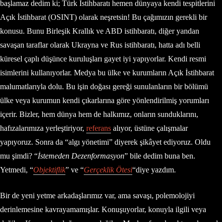
başlamaz dedim ki; Türk İstihbaratı hemen dünyaya kendi tespitlerini
Açık İstihbarat (OSINT) olarak neşretsin! Bu çağımızın gerekli bir
konusu. Bunu Birleşik Krallık ve ABD istihbaratı, diğer yandan
savaşan taraflar olarak Ukrayna ve Rus istihbaratı, hatta adı belli
küresel çaplı düşünce kuruluşları gayet iyi yapıyorlar. Kendi resmi
isimlerini kullanıyorlar. Medya bu ülke ve kurumların Açık İstihbarat
malumatlarıyla dolu. Bu işin doğası gereği sunulanların bir bölümü
ülke veya kurumun kendi çıkarlarına göre yönlendirilmiş yorumları
içerir. Bizler, hem dünya hem de halkımız, onların sunduklarını,
hafızalarımıza yerleştiriyor,
referans
alıyor, üstüne çalışmalar
yapıyoruz. Sonra da “algı yönetimi” diyerek şikâyet ediyoruz. Oldu
mu şimdi? “
İstemeden Dezenformasyon
” bile dedim buna ben.
Yetmedi, “
Objektiflik
” ve “
Gerçeklik Ötesi
“diye yazdım.
Bir de yeni yetme arkadaşlarımız var, ama savaşı, polemolojiyi
derinlemesine kavrayamamışlar. Konuşuyorlar, konuyla ilgili veya