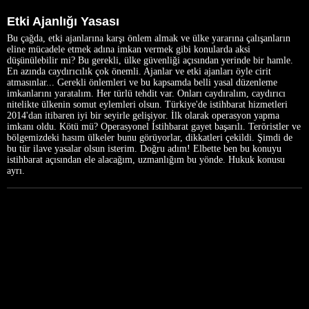
Etki Ajanlığı Yasası
Bu çağda, etki ajanlarına karşı önlem almak ve ülke yararına çalışanların
eline mücadele etmek adına imkan vermek gibi konularda aksi
düşünülebilir mi? Bu gerekli, ülke güvenliği açısından yerinde bir hamle.
En azında caydırıcılık çok önemli. Ajanlar ve etki ajanları öyle cirit
atmasınlar... Gerekli önlemleri ve bu kapsamda belli yasal düzenleme
imkanlarını yaratalım. Her türlü tehdit var. Onları caydıralım, caydırıcı
nitelikte ülkenin somut eylemleri olsun. Türkiye'de istihbarat hizmetleri
2014'dan itibaren iyi bir seyirle gelişiyor. İlk olarak operasyon yapma
imkanı oldu. Kötü mü? Operasyonel İstihbarat gayet başarılı. Teröristler ve
bölgemizdeki hasım ülkeler bunu görüyorlar, dikkatleri çekildi. Şimdi de
bu tür ilave yasalar olsun isterim. Doğru adım! Elbette ben bu konuyu
istihbarat açısından ele alacağım, uzmanlığım bu yönde. Hukuk konusu
ayrı.