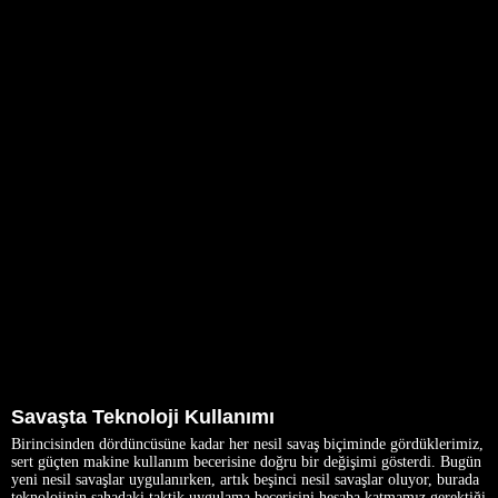
Savaşta Teknoloji Kullanımı
Birincisinden dördüncüsüne kadar her nesil savaş biçiminde gördüklerimiz,
sert güçten makine kullanım becerisine doğru bir değişimi gösterdi. Bugün
yeni nesil savaşlar uygulanırken, artık beşinci nesil savaşlar oluyor, burada
teknolojinin sahadaki taktik uygulama becerisini hesaba katmamız gerektiği