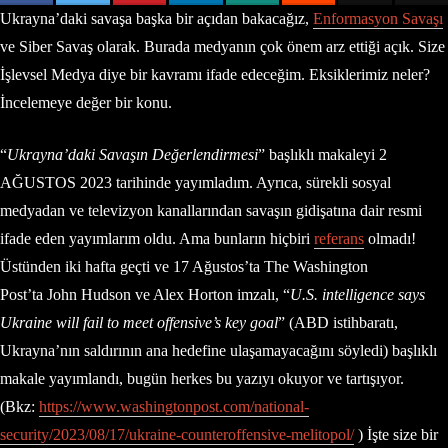
Ukrayna’daki savaşa başka bir açıdan bakacağız,
Enformasyon Savaşı
ve Siber Savaş olarak. Burada medyanın çok önem arz ettiği açık. Size
İşlevsel Medya diye bir kavramı ifade edeceğim. Eksiklerimiz neler?
İncelemeye değer bir konu.
“
Ukrayna’daki Savaşın Değerlendirmesi
” başlıklı makaleyi 2
AĞUSTOS 2023 tarihinde yayımladım. Ayrıca, sürekli sosyal
medyadan ve televizyon kanallarından savaşın gidişatına dair resmi
ifade eden yayımlarım oldu. Ama bunların hiçbiri
referans
olmadı!
Üstünden iki hafta geçti ve 17 Ağustos’ta The Washington
Post’ta John Hudson ve Alex Horton imzalı, “
U.S. intelligence says
Ukraine will fail to meet offensive’s key goal
” (ABD istihbaratı,
Ukrayna’nın saldırının ana hedefine ulaşamayacağını söyledi) başlıklı
makale yayımlandı, bugün herkes bu yazıyı okuyor ve tartışıyor.
(Bkz:
https://www.washingtonpost.com/national-
security/2023/08/17/ukraine-counteroffensive-melitopol/
) İşte size bir