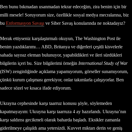
Ben bunu bıkmadan usanmadan tekrar edeceğim, zira benim için bir
milli mesele! Soruyorum size, özellikle sosyal medya mecralarına, biz
bu
Enformasyon Savaşı
ve Siber Savaş konularında ne noktadayız?
Merak ettiyseniz karşılaştırmalı okuyun, The Washington Post ile
benim yazdıklarımı… ABD, Britanya ve diğerleri çeşitli kisvelerle
sahada sayısız eleman bulunuyor, yapabildikleri ve ileri sürdükleri
bilgilerin içeri bu. Size bilgilerimi örneğin
International Study of War
(ISW) zenginliğinde açıklama yapamıyorum, görseller sunamıyorum,
çünkü kurum çalışması gerekiyor, onlar takımlarla çalışıyorlar. Ben
sadece sözel ve kısaca ifade ediyorum.
Ukrayna cephesinde karşı taarruz konusu şöyle, söylemeden
kapatmayayım: Ukrayna karşı taarruza 4 ay hazırlandı. Ukrayna’nın
karşı saldırısı gecikmeli olarak baharda başladı. Eksikler zamanla
giderilmeye çalışıldı ama yetersizdi. Kuvvet miktarı derin ve geniş