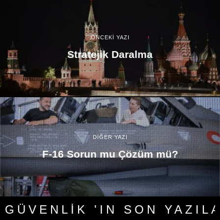
ÖNCEKİ YAZI
Stratejik Daralma
DİĞER YAZI
F-16 Sorun mu Çözüm mü?
GÜVENLIK 'IN SON YAZIL