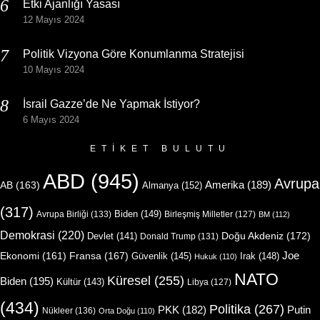
Etki Ajanlığı Yasası
12 Mayıs 2024
Politik Vizyona Göre Konumlanma Stratejisi
10 Mayıs 2024
İsrail Gazze’de Ne Yapmak İstiyor?
6 Mayıs 2024
ETIKET BULUTU
ABD
(945)
Avrupa
Amerika
(189)
AB
(163)
Almanya
(152)
(317)
Biden
(149)
Avrupa Birliği
(133)
Birleşmiş Milletler
(127)
BM
(112)
Demokrasi
(220)
Doğu Akdeniz
(172)
Devlet
(141)
Donald Trump
(131)
Joe
Ekonomi
(161)
Fransa
(167)
Güvenlik
(145)
Irak
(148)
Hukuk
(110)
NATO
Küresel
(255)
Biden
(195)
Kültür
(143)
Libya
(127)
(434)
Politika
(267)
Putin
PKK
(182)
Nükleer
(136)
Orta Doğu
(110)