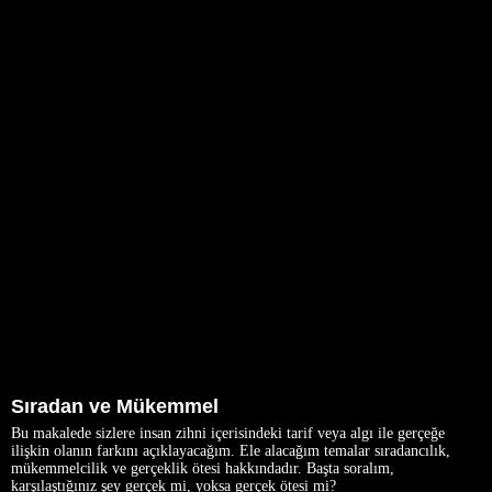
Sıradan ve Mükemmel
Bu makalede sizlere insan zihni içerisindeki tarif veya algı ile gerçeğe
ilişkin olanın farkını açıklayacağım. Ele alacağım temalar sıradancılık,
mükemmelcilik ve gerçeklik ötesi hakkındadır. Başta soralım,
karşılaştığınız şey gerçek mi, yoksa gerçek ötesi mi?