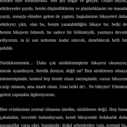
kısmeti diye sorabilirsiniz. Her şey doğal ve gerçek: Ortam buydu,
etkileyenler şuydu, benim düşündüklerim ve planladıklarım ise masada
yazılı, sonuçta elimden geleni de yaptım, başkalarının hikayeleri daha
etkileyici çıktı, olan bu, benim yaratabildiğim hikaye bu; belki de
benim hikayem bitmedi, bu sadece bir bölümüydü, yazmaya devam
ediyorum, ta ki son nefesime kadar sürecek, denebilecek belli bir
şekilde.
Sürüklenmemek… Daha çok sürüklenmişlerin hikayesi okunuyor,
merak uyandırıyor, ibretlik deniyor, değil mi? Ben sürüklenen olmayı
istememişimdir, kontrol hep bende olsun istemişimdir, varsın hikayem
cazip olmasın, ama tutarlı olsun. Ama belki de!.. Ne bileyim? Elimden
geleni yapmakla ilgileniyorum.
Ben evlatlarımın normal olmasını istedim, sürüklenen değil. Hep buna
çabaladım, özveride bulunduysam, kendi hikayemde fedakarlık dolu
paragraflar varsa eğer, bundandır; doğal sebeplerden yani, normali bu,