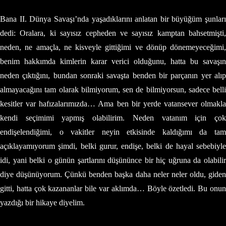
Bana II. Dünya Savaşı’nda yaşadıklarını anlatan bir büyüğüm şunları
dedi: Oralara, ki sayısız cepheden ve sayısız kamptan bahsetmişti,
neden, ne amaçla, ne kisveyle gittiğimi ve dönüp dönemeyeceğimi,
benim hakkımda kimlerin karar verici olduğunu, hatta bu savaşın
neden çıktığını, bundan sonraki savaşta benden bir parçanın yer alıp
almayacağını tam olarak bilmiyorum, sen de bilmiyorsun, sadece belli
kesitler var hafızalarımızda… Ama ben bir yerde vatansever olmakla
kendi seçimimi yapmış olabilirim. Neden vatanım için çok
endişelendiğimi, o vakitler neyin etkisinde kaldığımı da tam
açıklayamıyorum şimdi, belki gurur, endişe, belki de hayal sebebiyle
idi, yani belki o günün şartlarını düşününce bir hiç uğruna da olabilir
diye düşünüyorum. Çünkü benden başka daha neler neler oldu, giden
gitti, hatta çok kazananlar bile var aklımda… Böyle özetledi. Bu onun
yazdığı bir hikaye diyelim.