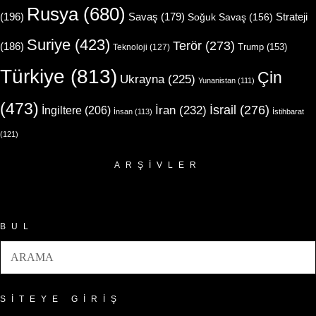
Rusya
(680)
(196)
Strateji
Savaş
(179)
Soğuk Savaş
(156)
Suriye
(423)
Terör
(273)
(186)
Trump
(153)
Teknoloji
(127)
Türkiye
(813)
Çin
Ukrayna
(225)
Yunanistan
(111)
(473)
İsrail
(276)
İngiltere
(206)
İran
(232)
İnsan
(113)
İstihbarat
(121)
ARŞIVLER
Arşivler
BUL
SITEYE GIRIŞ