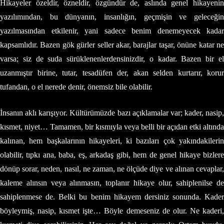
Hikayeler özeldir, özneldir, özgündür de, aslında genel hikayenin
yazılımından, bu dünyanın, insanlığın, geçmişin ve geleceğin
yazılmasından etkilenir, yani sadece benim denemeyecek kadar
kapsamlıdır. Bazen gök gürler seller akar, barajlar taşar, önüne katar ne
varsa; siz de suda sürüklenenlerdensinizdir, o kadar. Bazen bir el
uzanmıştır birine, tutar, tesadüfen der, akan selden kurtarır, korur
tufandan, o el nerede denir, önemsiz bile olabilir.
İnsanın aklı karışıyor. Kültürümüzde bazı açıklamalar var; kader, nasip,
kısmet, niyet… Tamamen, bir kısmıyla veya belli bir açıdan etki altında
kalınan, hem başkalarının hikayeleri, ki bazıları çok yakındakilerin
olabilir, tıpkı ana, baba, eş, arkadaş gibi, hem de genel hikaye bizlere
dönüp sorar, neden, nasıl, ne zaman, ne ölçüde diye ve alınan cevaplar,
kaleme alınsın veya alınmasın, toplanır hikaye olur, sahiplenilse de
sahiplenmese de. Belki bu benim hikayem dersiniz sonunda. Kader
böyleymiş, nasip, kısmet işte… Böyle demeseniz de olur. Ne kaderi,