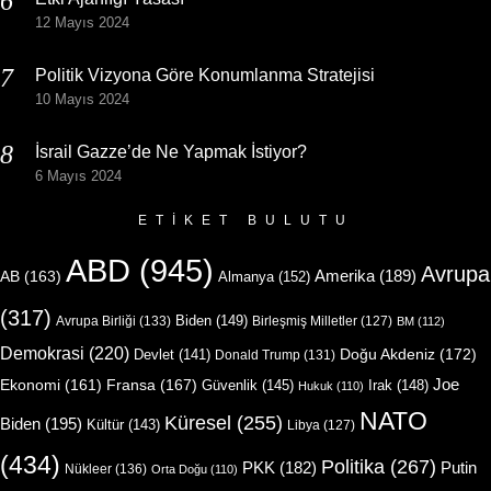
12 Mayıs 2024
Politik Vizyona Göre Konumlanma Stratejisi
10 Mayıs 2024
İsrail Gazze’de Ne Yapmak İstiyor?
6 Mayıs 2024
ETIKET BULUTU
ABD
(945)
Avrupa
Amerika
(189)
AB
(163)
Almanya
(152)
(317)
Biden
(149)
Avrupa Birliği
(133)
Birleşmiş Milletler
(127)
BM
(112)
Demokrasi
(220)
Doğu Akdeniz
(172)
Devlet
(141)
Donald Trump
(131)
Joe
Ekonomi
(161)
Fransa
(167)
Güvenlik
(145)
Irak
(148)
Hukuk
(110)
NATO
Küresel
(255)
Biden
(195)
Kültür
(143)
Libya
(127)
(434)
Politika
(267)
Putin
PKK
(182)
Nükleer
(136)
Orta Doğu
(110)