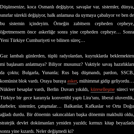
Düşünsenize, koca Osmanlı değişiyor, savaşlar var, sistemler, dünya,
sınırlar sürekli değişiyor, halk anlamasa da uymaya çabalıyor ve ben de
bu sistemin içindeyim. Örneğin zabitsem cepheden cepheye,
öğretmensem önce askerliğe sonra yine cepheden cepheye… Sonra
Yeni Türkiye Cumhuriyeti ve bilinen süreç…
Gaz lambalı günlerden, tüplü radyolardan, kuyruklarda beklemekten
mi başlasam anlatmaya? Biliyor musunuz? Vaktiyle savaş hazırlıkları
da çoktu; Bulgarla, Yunanla; Rus baş düşmandı, pardon, SSCB,
komünist blok vardı. Oraya buraya
asker
, mühimmat gidip geliyordu…
Nükleer hesaplar vardı, Berlin Duvarı yıkıldı,
küreselleşme
süreci ve
Türkiye bir gece kararıyla konvertibl yaptı Lira’sını, liberal oluverdik,
darbeler, sistemler, çatışmalar… Balkanlar, Kafkaslar ve Orta Doğu
ağladı durdu. Bir dönemin sakıncalıları başka dönemin makbulü oldu,
stratejik devlet dokümanları yeniden yazıldı; kırmızı kitap beyazladı
sonra yine kızardı. Neler değişmedi ki?