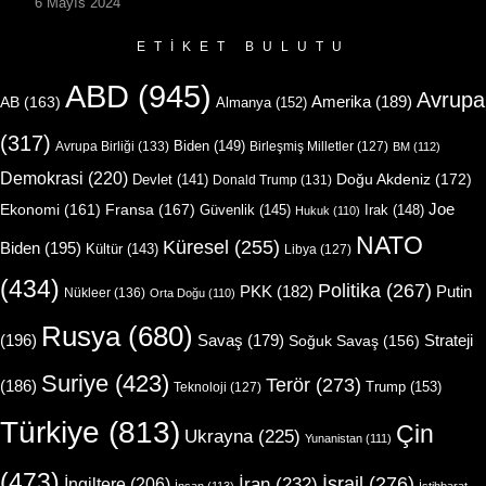
6 Mayıs 2024
ETIKET BULUTU
ABD
(945)
Avrupa
Amerika
(189)
AB
(163)
Almanya
(152)
(317)
Biden
(149)
Avrupa Birliği
(133)
Birleşmiş Milletler
(127)
BM
(112)
Demokrasi
(220)
Doğu Akdeniz
(172)
Devlet
(141)
Donald Trump
(131)
Joe
Ekonomi
(161)
Fransa
(167)
Güvenlik
(145)
Irak
(148)
Hukuk
(110)
NATO
Küresel
(255)
Biden
(195)
Kültür
(143)
Libya
(127)
(434)
Politika
(267)
Putin
PKK
(182)
Nükleer
(136)
Orta Doğu
(110)
Rusya
(680)
(196)
Strateji
Savaş
(179)
Soğuk Savaş
(156)
Suriye
(423)
Terör
(273)
(186)
Trump
(153)
Teknoloji
(127)
Türkiye
(813)
Çin
Ukrayna
(225)
Yunanistan
(111)
(473)
İsrail
(276)
İngiltere
(206)
İran
(232)