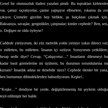
Genel bir olumsuzluk ifadesi yazalım şimdi: Bu toprakları kirletenler
var, çamur sıçratıyorlar, çamur yapışıyor elbiselere, yıkansa da zor
çıkıyor. Çizmeler giyelim hep birlikte, şu balçıktan çıkmak için.
Baksanıza, savaşlar, gerginlikler, çatışmalar; kimler cephede? Ben, sen,
o. Değişen ne oldu öyleyse?
Caddede yürüyorum, iki yüz metrelik yolda yirmiye yakın dilenci var;
o milletten, bu milletten. İnsanın içi sızlıyor. Soruyorum yetkililere,
hesap nedir diye? Cevap, “Çalışıyoruz…” İnsanların dilenmeyi bu
kadar basit görmelerine mi üzülsem, bu durumun sorumlularına mı
kızsam? İnsanlık adına ne denebilir sizce? Cephede ölenler bir yana,
ben burnumun dibindekilerden bahsediyorum. Keşke!..
“Keşke…” dendiyse bir yerde, değiştirilememiş bir şeylerin olduğu
teyit edilmiştir her halde.