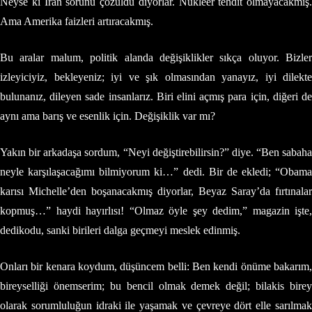
Neyse ki İran sorunu çözüldü diyorlar. Nükleer tehdit olmayacakmış.
Ama Amerika faizleri artıracakmış.
Bu aralar malum, politik alanda değişiklikler sıkça oluyor. Bizler
izleyiciyiz, bekleyeniz; iyi ve şık olmasından yanayız, iyi dilekte
bulunanız, dileyen sade insanlarız. Biri elini açmış para için, diğeri de
aynı ama barış ve esenlik için. Değişiklik var mı?
Yakın bir arkadaşa sordum, “Neyi değiştirebilirsin?” diye. “Ben sabaha
neyle karşılaşacağımı bilmiyorum ki…” dedi. Bir de ekledi; “Obama
karısı Michelle’den boşanacakmış diyorlar, Beyaz Saray’da fırtınalar
kopmuş…” haydi hayırlısı! “Olmaz öyle şey dedim,” magazin işte,
dedikodu, sanki birileri dalga geçmeyi meslek edinmiş.
Onları bir kenara koydum, düşüncem belli: Ben kendi önüme bakarım,
bireyselliği önemserim; bu bencil olmak demek değil; bilakis birey
olarak sorumluluğun idraki ile yaşamak ve çevreye dört elle sarılmak