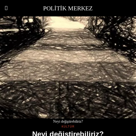
POLITIK MERKEZ
Neyi değiştirebiliriz?
KÜLTÜR
Neyi değiştirebiliriz?