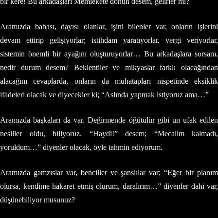
bir kere! Bu arkadaşları Memlekete dönün desem, gelirler mi?
Aramızda babası, dayısı olanlar, işini bilenler var, onların işlerini
devam ettirip gelişiyorlar; istihdam yaratıyorlar, vergi veriyorlar,
sistemin önemli bir ayağını oluşturuyorlar… Bu arkadaşlara sorsam,
nedir durum desem? Beklentiler ve mikyaslar farklı olacağından
alacağım cevaplarda, onların da muhatapları nispetinde eksiklik
ifadeleri olacak ve diyecekler ki; “Aslında yapmak istiyoruz ama…”
Aramızda başkaları da var. Değirmende öğütülür gibi un ufak edilen
nesiller oldu, biliyoruz. “Haydi!” desem; “Mecalim kalmadı,
yoruldum…” diyenler olacak, öyle tahmin ediyorum.
Aramızda gamzıslar var, benciller ve şanslılar var; “Eğer bir planım
olursa, kendime hakaret etmiş olurum, daralırım…” diyenler dahi var,
düşünebiliyor musunuz?