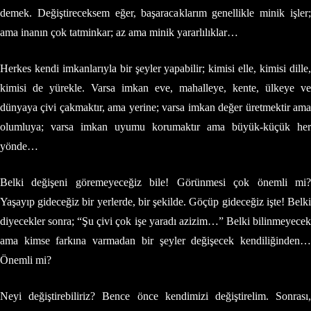
demek. Değiştireceksem eğer, başaracaklarım genellikle minik işler;
ama inanın çok tatminkar; az ama minik yararlılıklar…
Herkes kendi imkanlarıyla bir şeyler yapabilir; kimisi elle, kimisi dille,
kimisi de yürekle. Varsa imkan eve, mahalleye, kente, ülkeye ve
dünyaya çivi çakmaktır, ama yerine; varsa imkan değer üretmektir ama
olumluya; varsa imkan uyumu korumaktır ama büyük-küçük her
yönde…
Belki değişeni göremeyeceğiz bile! Görünmesi çok önemli mi?
Yaşayıp gideceğiz bir yerlerde, bir şekilde. Göçüp gideceğiz işte! Belki
diyecekler sonra; “Şu çivi çok işe yaradı azizim…” Belki bilinmeyecek
ama kimse farkına varmadan bir şeyler değişecek kendiliğinden…
Önemli mi?
Neyi değiştirebiliriz? Bence önce kendimizi değiştirelim. Sonrası,