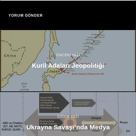
ÖNCEKİ YAZI
Kuril Adaları Jeopolitiği
DİĞER YAZI
Ukrayna Savaşı’nda Medya