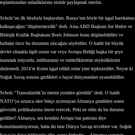
toplantısından anladıklarımı sizinle paylaşmak isterim.
Scholz’un ilk itirafıyla başlayalım. Rusya’nın böyle bir işgal harekatına
kalkışacağını “düşünemezdik” dedi. Ama ABD Başkanı Joe Biden ve
Birleşik Krallık Başbakanı Boris Johnson bunu düşünebildiler ve
haftalar önce bu durumun olacağını söylediler. O halde bir büyük
devlet olmakla ilgili sorun var veya Avrupa Birliği başka bir şeye
inanmak istiyordu, istihbaratını ve müttefiklerinin söylediklerini
dinlemedi. 2014’te Kırım işgal edildi onlar yine tepkisizdiler. Neyse ki
Soğuk Savaş sonrası girdikleri o hayal dünyasından uyanabildiler.
Scholz “Transatlantik’in önemi yeniden görüldü” dedi. O halde
NATO’ya uzunca süre bütçe ayırmayan Almanya şimdiden sonra
güvenlik politikalarına önem verecek. Peki ne oldu da bu duruma
geldiler? Almanya, sen kendini Avrupa’nın patronu diye
konumlandırıyorsun, hatta iki tane Dünya Savaşı tecrüben var, Soğuk
Savaş’ta ikiye bölünmüş idin, sonra birleştin… Almanya sorunun