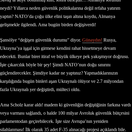
neydi? Yıllarca neden güvenlik politikalarına değil refaha yatırım
yaptın? NATO’da çoğu ülke elini taşın altına koydu, Almanya
gelişmekle ilgilendi. Ama bugün birden değişiverdi!
Şansölye “değişen güvenlik durumu” diyor.
Günaydın!
Rusya,
Ukrayna’ya işgal için girmese kendini rahat hissetmeye devam
edecekti. Bunlar birer itiraf ve büyük ülkeye pek yakışmıyor doğrusu.
İşte çıkarcılık böyle bir şey! Şimdi NATO’nun doğu sınırını
güçlendirecekler. Şimdiye kadar ne yaptınız? Yapmadıklarınızın
karşılığında bugün binleri aşan Ukraynalı ölüyor ve 2.7 milyondan
fazla Ukraynalı yer değiştirdi, mülteci oldu.
Ama Scholz karar aldı! madem ki güvenliğin değiştiğinin farkına vardı
veya varması sağlandı, o halde 100 milyar Avroluk güvenlik bütçesini
parlamentodan geçirebilecek. İşte size Avrupa’nın yeniden
silahlanması! İlk olarak 35 adet F-35 alınacağı projesi açıklandı bile.