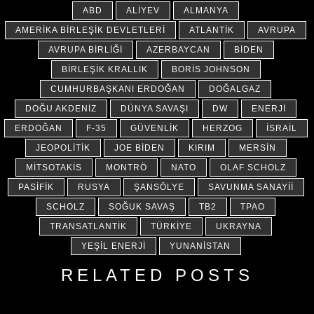
ABD
ALIYEV
ALMANYA
AMERIKA BIRLEŞIK DEVLETLERI
ATLANTIK
AVRUPA
AVRUPA BIRLIĞI
AZERBAYCAN
BIDEN
BIRLEŞIK KRALLIK
BORIS JOHNSON
CUMHURBAŞKANI ERDOĞAN
DOĞALGAZ
DOĞU AKDENIZ
DÜNYA SAVAŞI
DW
ENERJI
ERDOĞAN
F-35
GÜVENLIK
HERZOG
İSRAIL
JEOPOLITIK
JOE BIDEN
KIRIM
MERSIN
MITSOTAKIS
MONTRÖ
NATO
OLAF SCHOLZ
PASIFIK
RUSYA
ŞANSÖLYE
SAVUNMA SANAYII
SCHOLZ
SOĞUK SAVAŞ
TB2
TPAO
TRANSATLANTIK
TÜRKIYE
UKRAYNA
YEŞIL ENERJI
YUNANISTAN
RELATED POSTS