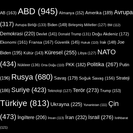
ABD
(945)
Avrupa
Amerika
(189)
AB
(163)
Almanya
(152)
(317)
Biden
(149)
Avrupa Birliği
(133)
Birleşmiş Milletler
(127)
BM
(112)
Demokrasi
(220)
Doğu Akdeniz
(172)
Devlet
(141)
Donald Trump
(131)
Joe
Ekonomi
(161)
Fransa
(167)
Güvenlik
(145)
Irak
(148)
Hukuk
(110)
NATO
Küresel
(255)
Biden
(195)
Kültür
(143)
Libya
(127)
(434)
Politika
(267)
Putin
PKK
(182)
Nükleer
(136)
Orta Doğu
(110)
Rusya
(680)
(196)
Strateji
Savaş
(179)
Soğuk Savaş
(156)
Suriye
(423)
Terör
(273)
(186)
Trump
(153)
Teknoloji
(127)
Türkiye
(813)
Çin
Ukrayna
(225)
Yunanistan
(111)
(473)
İsrail
(276)
İngiltere
(206)
İran
(232)
İnsan
(113)
İstihbarat
(121)