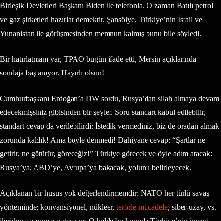
Birleşik Devletleri Başkanı Biden ile telefonla. O zaman Batılı petrol
ve gaz şirketleri hazırlar demektir. Şansölye, Türkiye’nin İsrail ve
Yunanistan ile görüşmesinden memnun kalmış bunu bile söyledi.
Bir hatırlatmam var, TPAO bugün ifade etti, Mersin açıklarında
sondaja başlanıyor. Hayırlı olsun!
Cumhurbaşkanı Erdoğan’a DW sordu, Rusya’dan silah almaya devam
edecekmişsiniz gibisinden bir şeyler. Soru standart kabul edilebilir,
standart cevap da verilebilirdi: İstedik vermediniz, biz de oradan almak
zorunda kaldık! Ama böyle denmedi! Dahiyane cevap: “Şartlar ne
getirir, ne götürür, göreceğiz!” Türkiye görecek ve öyle adım atacak:
Rusya’ya, ABD’ye, Avrupa’ya bakacak, yolunu belirleyecek.
Açıklanan bir husus yok değerlendirmemdir: NATO her türlü savaş
yönteminde; konvansiyonel, nükleer,
terörle mücadele
, siber-uzay, vs.
ileriden savunmaya geçiyor. O halde bu konuda Türkiye’nin önemi