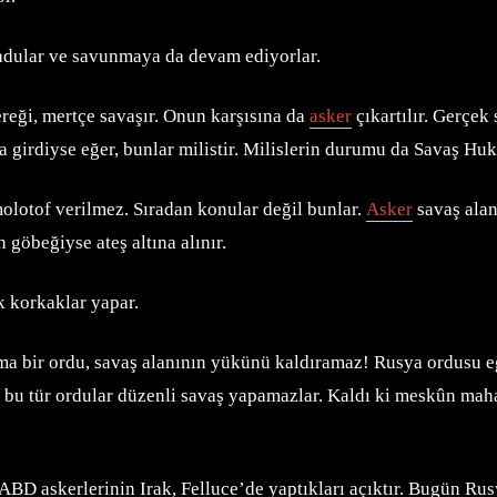
undular ve savunmaya da devam ediyorlar.
gereği, mertçe savaşır. Onun karşısına da
asker
çıkartılır. Gerçek
aşa girdiyse eğer, bunlar milistir. Milislerin durumu da Savaş Hu
 molotof verilmez. Sıradan konular değil bunlar.
Asker
savaş alan
 göbeğiyse ateş altına alınır.
k korkaklar yapar.
lama bir ordu, savaş alanının yükünü kaldıramaz! Rusya ordusu e
ün bu tür ordular düzenli savaş yapamazlar. Kaldı ki meskûn maha
ABD askerlerinin Irak, Felluce’de yaptıkları açıktır. Bugün R