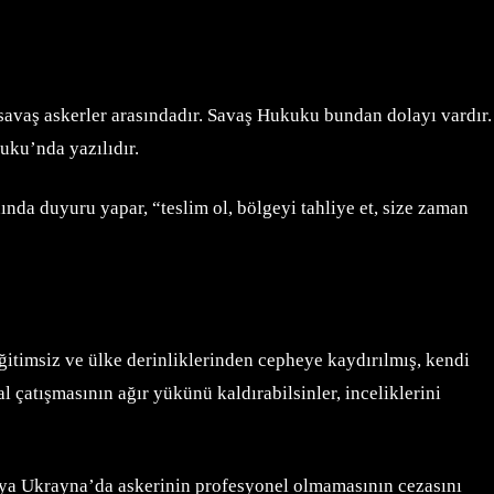
 savaş askerler arasındadır. Savaş Hukuku bundan dolayı vardır.
kuku’nda yazılıdır.
ında duyuru yapar, “teslim ol, bölgeyi tahliye et, size zaman
ğitimsiz ve ülke derinliklerinden cepheye kaydırılmış, kendi
l çatışmasının ağır yükünü kaldırabilsinler, inceliklerini
usya Ukrayna’da askerinin profesyonel olmamasının cezasını