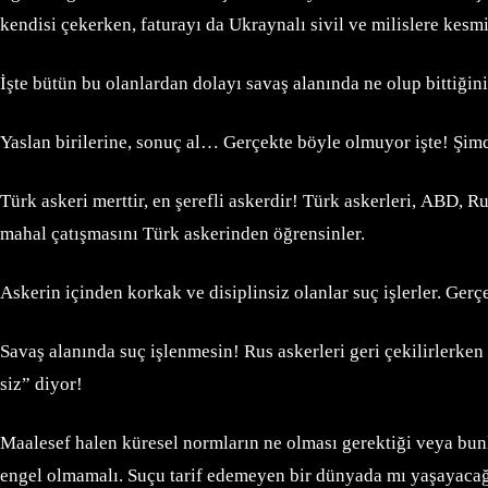
kendisi çekerken, faturayı da Ukraynalı sivil ve milislere kesmi
İşte bütün bu olanlardan dolayı savaş alanında ne olup bittiğin
Yaslan birilerine, sonuç al… Gerçekte böyle olmuyor işte! Şim
Türk askeri merttir, en şerefli askerdir! Türk askerleri, ABD, R
mahal çatışmasını Türk askerinden öğrensinler.
Askerin içinden korkak ve disiplinsiz olanlar suç işlerler. Ger
Savaş alanında suç işlenmesin! Rus askerleri geri çekilirlerke
siz” diyor!
Maalesef halen küresel normların ne olması gerektiği veya bunl
engel olmamalı. Suçu tarif edemeyen bir dünyada mı yaşayacağ