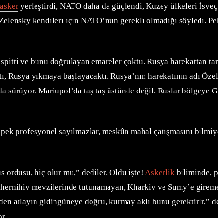
asker
yerleştirdi, NATO daha da güçlendi, Kuzey ülkeleri İsv
Zelensky kendileri için NATO’nun gerekli olmadığı söyledi. Pek
spitti ve bunu doğrulayan emareler çoktu. Rusya harekattan ta
ktı, Rusya yıkmaya başlayacaktı. Rusya’nın harekatının adı Öze
a sürüyor. Mariupol’da taş taş üstünde değil. Ruslar bölgeye 
 pek profesyonel sayılmazlar, meskûn mahal çatışmasını bilmiy
 ordusu, hiç olur mu,” dediler. Oldu işte!
Askerlik
biliminde, p
 Chernihiv mevzilerinde tutunamayan, Kharkiv ve Sumy’e gireme
ünden atlayın gidingüneye doğru, kurmay aklı bunu gerektirir,”
or.