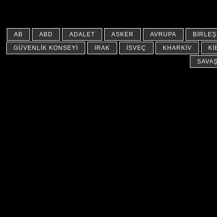
AB
ABD
ADALET
ASKER
AVRUPA
BIRLEŞ
GÜVENLIK KONSEYI
IRAK
İSVEÇ
KHARKIV
KI
SAVA