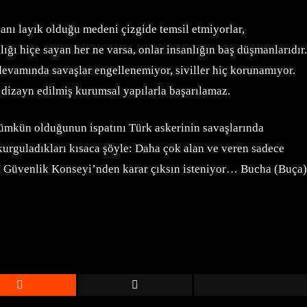
sanı layık olduğu medeni çizgide temsil etmiyorlar,
ğı hiçe sayan her ne varsa, onlar insanlığın baş düşmanlarıdır.
 devamında savaşlar engellenemiyor, siviller hiç korunamıyor.
ş dizayn edilmiş kurumsal yapılarla başarılamaz.
mkün olduğunun ispatını Türk askerinin savaşlarında
kurguladıkları kısaca şöyle: Daha çok alan ve veren sadece
BM Güvenlik Konseyi’nden karar çıksın isteniyor… Bucha (Buça)