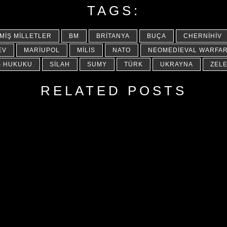
TAGS:
MIŞ MILLETLER
BM
BRITANYA
BUÇA
CHERNIHIV
EV
MARIUPOL
MILIS
NATO
NEOMEDIEVAL WARFA
Ş HUKUKU
SILAH
SUMY
TÜRK
UKRAYNA
ZEL
RELATED POSTS