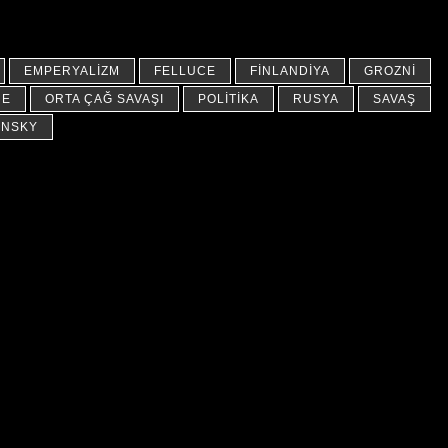
EMPERYALIZM
FELLUCE
FINLANDIYA
GROZNI
RE
ORTA ÇAĞ SAVAŞI
POLITIKA
RUSYA
SAVAŞ
ENSKY