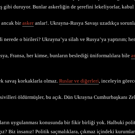
ş gibi duruyor. Bunlar askerliğin de şerefini lekeliyorlar, kabul
i ancak bir
asker
anlar!. Ukrayna-Rusya Savaşı uzadıkça sorunlar
di nerede o birileri? Ukrayna’ya silah ve Rusya’ya yaptırım; 
usya, Fransa, her kimse, bunların beslediği üniformalılara bile
a
çek savaş korkaklarla olmaz.
Ruslar ve diğerleri
, inceleyin göre
n sivilleri öldürmüşler, bu açık. Dün Ukrayna Cumhurbaşkanı Zel
arın uygulanması konusunda bir fikir birliği yok. Halbuki poli
ız? Biz insanız! Politik saçmalıklara, çıkmaz içindeki kuruml