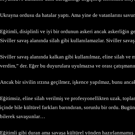
Ukrayna ordusu da hatalar yaptı. Ama yine de vatanlarını sav
Eğitimli, disiplinli ve iyi bir ordunun askeri ancak askerliğin 
Siviller savaş alanında silah gibi kullanılamazlar. Siviller sav
Siviller savaş alanında kalkan gibi kullanılmaz, eline silah ve
verdim,” der. Eğer bu duyurulara uyulmazsa ve orası çatışmanın
Ancak bir sivilin ırzına geçilmez, işkence yapılmaz, bunu anca
Eğitimsiz, eline silah verilmiş ve profesyonellikten uzak, top
içinde bile kültürel farkları barındıran, sorunlu bir ordu. Bug
bilerek savaşsınlar…
Eğitimli gibi duran ama savaşa kültürel yönden hazırlanmamış 