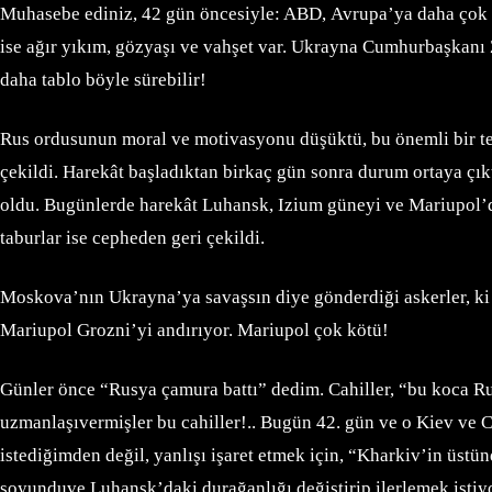
Muhasebe ediniz, 42 gün öncesiyle: ABD, Avrupa’ya daha çok
ise ağır yıkım, gözyaşı ve vahşet var. Ukrayna Cumhurbaşkanı 
daha tablo böyle sürebilir!
Rus ordusunun moral ve motivasyonu düşüktü, bu önemli bir te
çekildi. Harekât başladıktan birkaç gün sonra durum ortaya çı
oldu. Bugünlerde harekât Luhansk, Izium güneyi ve Mariupol’d
taburlar ise cepheden geri çekildi.
Moskova’nın Ukrayna’ya savaşsın diye gönderdiği askerler, ki
Mariupol Grozni’yi andırıyor. Mariupol çok kötü!
Günler önce “Rusya çamura battı” dedim. Cahiller, “bu koca Rus
uzmanlaşıvermişler bu cahiller!.. Bugün 42. gün ve o Kiev ve
istediğimden değil, yanlışı işaret etmek için, “Kharkiv’in üst
soyunduve Luhansk’daki durağanlığı değiştirip ilerlemek istiy