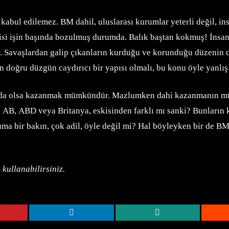
 kabul edilemez. BM dahil, uluslarası kurumlar yeterli değil, in
isi işin başında bozulmuş durumda. Balık baştan kokmuş! İnsanlı
idir. Savaşlardan galip çıkanların kurduğu ve korunduğu düzenin
tin doğru düzgün caydırıcı bir yapısı olmalı, bu konu öyle yanlı
z da olsa kazanmak mümkündür. Mazlumken dahi kazanmanın mü
, AB, ABD veya Britanya, eskisinden farklı mı sanki? Bunların 
uma bir bakın, çok adil, öyle değil mi? Hal böyleyken bir de 
 kullanabilirsiniz.