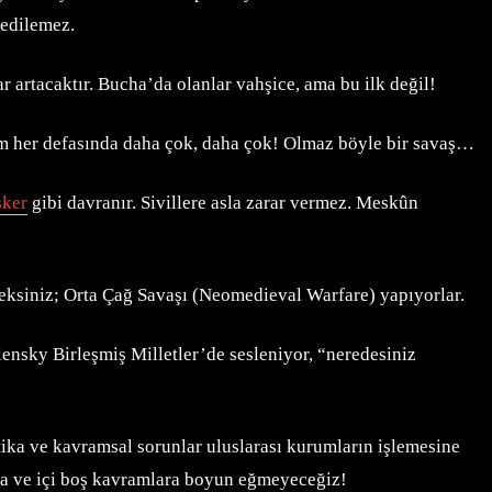
 edilemez.
 artacaktır. Bucha’da olanlar vahşice, ama bu ilk değil!
hem her defasında daha çok, daha çok! Olmaz böyle bir savaş…
sker
gibi davranır. Sivillere asla zarar vermez. Meskûn
ceksiniz; Orta Çağ Savaşı (Neomedieval Warfare) yapıyorlar.
ensky Birleşmiş Milletler’de sesleniyor, “neredesiniz
tika ve kavramsal sorunlar uluslarası kurumların işlemesine
ara ve içi boş kavramlara boyun eğmeyeceğiz!