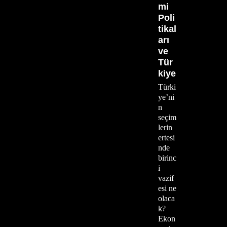
mi
Poli
tikal
arı
ve
Tür
kiye
Türki
ye’ni
n
seçim
lerin
ertesi
nde
birinc
i
vazif
esi ne
olaca
k?
Ekon