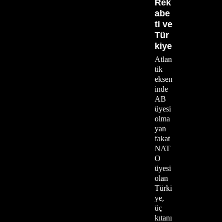
Rek
abe
ti ve
Tür
kiye
Atlan
tik
eksen
inde
AB
üyesi
olma
yan
fakat
NAT
O
üyesi
olan
Türki
ye,
üç
kıtanı