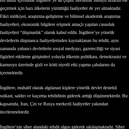
Bu tasnif içerisinde İngiltere’ye ait çeşitli Savunma Sanayii sırlarını ele
geçirmek için bazı ülkelerin yürüttüğü faaliyetler de yer almaktadır.
Fikri mülkiyet, araştırma-geliştirme ve bilimsel akademik araştırma
faaliyetleri, ekonomik bilgilere erişmek amaçlı yapılan casusluk
faaliyetleri “düşmanlık” olarak kabul edilir. İngiltere’ye yönelik
devletlerin düşmanca faaliyetlerinden kaynaklanan bu tehdit, aynı
zamanda yabancı devletlerin sosyal medyayı, gazeteciliği ve siyasi
figürleri etkileme girişimleri yoluyla ülkenin politikası, demokrasisi ve
kamuoyu üzerinde gizli ve kötü niyetli etki yapma çabalarını da
içermektedir.
İngiltere, muhalif olarak algılanan kişilere yönelik devlet destekli
suikast, saldırı ve kaçırma tehdidinin giderek arttığı düşünmektedir. Bu
kapsamda, İran, Çin ve Rusya merkezli faaliyetler yakından
incelenmektedir.
İngiltere’nin siber alandaki tehdit algısı giderek sıkılaşmaktadır. Siber