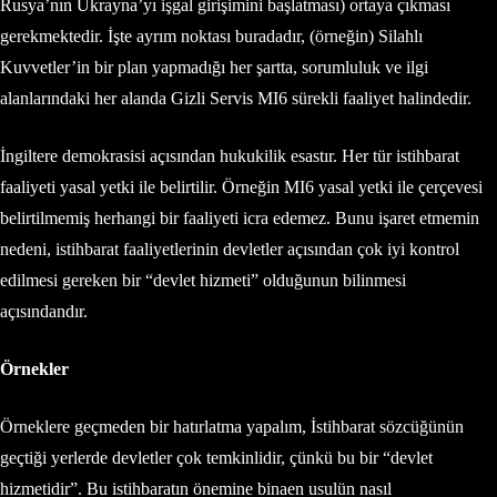
Rusya’nın Ukrayna’yı işgal girişimini başlatması) ortaya çıkması
gerekmektedir. İşte ayrım noktası buradadır, (örneğin) Silahlı
Kuvvetler’in bir plan yapmadığı her şartta, sorumluluk ve ilgi
alanlarındaki her alanda Gizli Servis MI6 sürekli faaliyet halindedir.
İngiltere demokrasisi açısından hukukilik esastır. Her tür istihbarat
faaliyeti yasal yetki ile belirtilir. Örneğin MI6 yasal yetki ile çerçevesi
belirtilmemiş herhangi bir faaliyeti icra edemez. Bunu işaret etmemin
nedeni, istihbarat faaliyetlerinin devletler açısından çok iyi kontrol
edilmesi gereken bir “devlet hizmeti” olduğunun bilinmesi
açısındandır.
Örnekler
Örneklere geçmeden bir hatırlatma yapalım, İstihbarat sözcüğünün
geçtiği yerlerde devletler çok temkinlidir, çünkü bu bir “devlet
hizmetidir”. Bu istihbaratın önemine binaen usulün nasıl