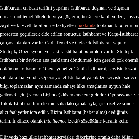
İstihbaratın en basit tarifini yapalım. İstihbarat, düşman ve düşman
olması muhtemel ülkelerin veya güçlerin, imkân ve kabiliyetleri, hassas
zayıf ve kuvvetli tarafları ile faaliyetleri
hakkında
toplanan bilgilerin bir
prosesten geçirilerek elde edilen sonuçtur. İstihbarat ve Karşı-İstihbarat
çalışma alanları vardır. Cari, Temel ve Gelecek İstihbaratı yapılır.
Stratejik, Operasyonel ve Taktik İstihbarat bölümleri vardır. Stratejik
İstihbarat bir devletin ana çarklarını döndürmek için gerekli çok önemli
dokümanları hazırlar. Operasyonel ve Taktik İstihbarat, servisin bizzat
sahadaki faaliyetidir. Operasyonel İstihbarat yapabilen servisler sadece
bilgi toplamazlar, aynı zamanda sahayı ülke amaçlarına uygun hale
getirmek için (istenen biçimde) düzenlemelere giderler. Operasyonel ve
Taktik İstihbarat birimlerinin sahadaki çabalarıyla, çok özel ve sonuç
alıcı faaliyetler icra edilir. Bizim İstihbarat (haber alma) dediğimiz
terim, İngilizce olarak
Intelligence
(zekâ) sözcüğüne karşılık gelir.
Dünyada bazı ülke istihbarat servisleri diğerlerine oranla daha bilinir