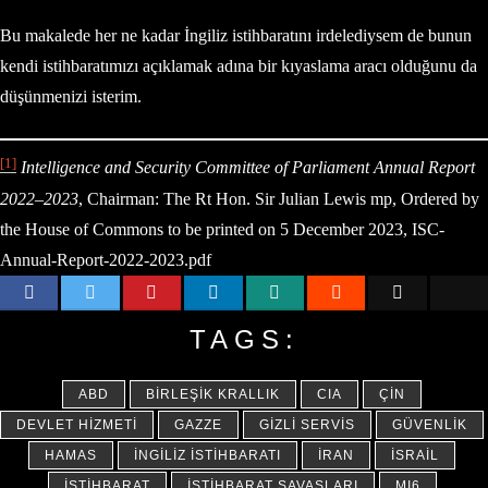
Bu makalede her ne kadar İngiliz istihbaratını irdelediysem de bunun
kendi istihbaratımızı açıklamak adına bir kıyaslama aracı olduğunu da
düşünmenizi isterim.
[1]
Intelligence and Security
Committee of Parliament
Annual Report
2022–2023
, Chairman: The Rt Hon. Sir Julian Lewis mp, Ordered by
the House of Commons to be printed on 5 December 2023, ISC-
Annual-Report-2022-2023.pdf
TAGS:
ABD
BIRLEŞIK KRALLIK
CIA
ÇIN
DEVLET HIZMETI
GAZZE
GIZLI SERVIS
GÜVENLIK
HAMAS
İNGILIZ İSTIHBARATI
İRAN
İSRAIL
İSTIHBARAT
İSTIHBARAT SAVAŞLARI
MI6