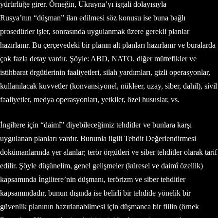
yürürlüğe girer. Örneğin, Ukrayna’yı işgali dolayısıyla
Rusya’nın “düşman” ilan edilmesi söz konusu ise buna bağlı
prosedürler işler, sonrasında uygulanmak üzere gerekli planlar
hazırlanır. Bu çerçevedeki bir planın alt planları hazırlanır ve buralarda
çok fazla detay vardır. Şöyle: ABD, NATO, diğer müttefikler ve
istihbarat örgütlerinin faaliyetleri, silah yardımları, gizli operasyonlar,
kullanılacak kuvvetler (konvansiyonel, nükleer, uzay, siber, dahil), sivil
faaliyetler, medya operasyonları, yetkiler, özel hususlar, vs.
İngiltere için “daimî” diyebileceğimiz tehditler ve bunlara karşı
uygulanan planları vardır. Bununla ilgili Tehdit Değerlendirmesi
dokümanlarında yer alanlar; terör örgütleri ve siber tehditler olarak tarif
edilir. Şöyle düşünelim, genel gelişmeler (küresel ve daimî özellik)
kapsamında İngiltere’nin düşmanı, terörizm ve siber tehditler
kapsamındadır, bunun dışında ise belirli bir tehdide yönelik bir
güvenlik planının hazırlanabilmesi için düşmanca bir fiilin (örnek