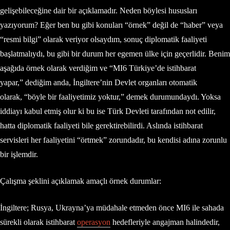
gelişebileceğine dair bir açıklamadır. Neden böylesi hususları
yazıyorum? Eğer ben bu gibi konuları “örnek” değil de “haber” veya
“resmi bilgi” olarak veriyor olsaydım, sonuç diplomatik faaliyeti
başlatmalıydı, bu gibi bir durum her egemen ülke için geçerlidir. Benim
aşağıda örnek olarak verdiğim ve “MI6 Türkiye’de istihbarat
yapar,” dediğim anda, İngiltere’nin Devlet organları otomatik
olarak, “böyle bir faaliyetimiz yoktur,” demek durumundaydı. Yoksa
iddiayı kabul etmiş olur ki bu ise Türk Devleti tarafından not edilir,
hatta diplomatik faaliyeti bile gerektirebilirdi. Aslında istihbarat
servisleri her faaliyetini “örtmek” zorundadır, bu kendisi adına zorunlu
bir işlemdir.
Çalışma şeklini açıklamak amaçlı örnek durumlar:
İngiltere; Rusya, Ukrayna’ya müdahale etmeden önce MI6 ile sahada
sürekli olarak istihbarat
operasyon
hedefleriyle angajman halindedir,