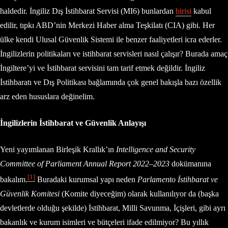
haldedir. İngiliz Dış İstihbarat Servisi (MI6) bunlardan
birisi
kabul
edilir, tıpkı ABD’nin Merkezi Haber alma Teşkilatı (CIA) gibi. Her
ülke kendi Ulusal Güvenlik Sistemi ile benzer faaliyetleri icra ederler.
İngilizlerin politikaları ve istihbarat servisleri nasıl çalışır? Burada amaç
İngiltere’yi ve İstihbarat servisini tam tarif etmek değildir. İngiliz
İstihbaratı ve Dış Politikası bağlamında çok genel bakışla bazı özellik
arz eden hususlara değinelim.
İngilizlerin İstihbarat ve Güvenlik Anlayışı
Yeni yayımlanan Birleşik Krallık’ın
Intelligence and Security
Committee of Parliament Annual Report 2022–2023
dokümanına
[1]
bakalım.
Buradaki kurumsal yapı neden
Parlamento İstihbarat ve
Güvenlik Komitesi
(Komite diyeceğim) olarak kullanılıyor da (başka
devletlerde olduğu şekilde) İstihbarat, Milli Savunma, İçişleri, gibi ayrı
bakanlık ve kurum isimleri ve bütçeleri ifade edilmiyor? Bu yıllık