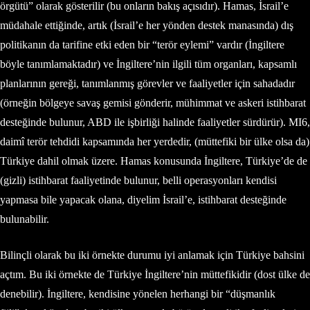
örgütü” olarak gösterilir (bu onların bakış açısıdır). Hamas, İsrail’e
müdahale ettiğinde, artık (İsrail’e her yönden destek manasında) dış
politikanın da tarifine etki eden bir “terör eylemi” vardır (İngiltere
böyle tanımlamaktadır) ve İngiltere’nin ilgili tüm organları, kapsamlı
planlarının gereği, tanımlanmış görevler ve faaliyetler için sahadadır
(örneğin bölgeye savaş gemisi gönderir, mühimmat ve askeri istihbarat
desteğinde bulunur, ABD ile işbirliği halinde faaliyetler sürdürür). MI6,
daimî terör tehdidi kapsamında her yerdedir, (müttefiki bir ülke olsa da)
Türkiye dahil olmak üzere. Hamas konusunda İngiltere, Türkiye’de de
(gizli) istihbarat faaliyetinde bulunur, belli operasyonları kendisi
yapmasa bile yapacak olana, diyelim İsrail’e, istihbarat desteğinde
bulunabilir.
Bilinçli olarak bu iki örnekte durumu iyi anlamak için Türkiye bahsini
açtım. Bu iki örnekte de Türkiye İngiltere’nin müttefikidir (dost ülke de
denebilir). İngiltere, kendisine yönelen herhangi bir “düşmanlık