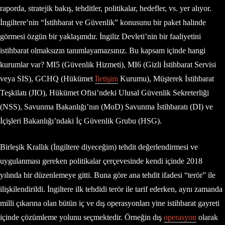
raporda, stratejik bakış, tehditler, politikalar, hedefler, vs. yer alıyor.
İngiltere’nin “İstihbarat ve Güvenlik” konusunu bir paket halinde
görmesi özgün bir yaklaşımdır. İngiliz Devleti’nin bir faaliyetini
istihbarat olmaksızın tanımlayamazsınız. Bu kapsam içinde hangi
kurumlar var? MI5 (Güvenlik Hizmeti), MI6 (Gizli İstihbarat Servisi
veya SIS), GCHQ (Hükümet
İletişim
Kurumu), Müşterek İstihbarat
Teşkilatı (JIO), Hükümet Ofisi’ndeki Ulusal Güvenlik Sekreterliği
(NSS), Savunma Bakanlığı’nın (MoD) Savunma İstihbaratı (DI) ve
İçişleri Bakanlığı’ndaki İç Güvenlik Grubu (HSG).
Birleşik Krallık (İngiltere diyeceğim) tehdit değerlendirmesi ve
uygulanması gereken politikalar çerçevesinde kendi içinde 2018
yılında bir düzenlemeye gitti. Buna göre ana tehdit ifadesi “terör” ile
ilişkilendirildi. İngiltere ilk tehdidi terör ile tarif ederken, aynı zamanda
milli çıkarına olan bütün iç ve dış operasyonları yine istihbarat gayreti
içinde çözümleme yolunu seçmektedir. Örneğin dış
operasyon
olarak