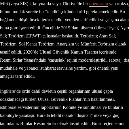
MI6 (veya SIS) Ukrayna’da veya Türkiye’de bir
operasyon
yapacaksa,
bunun mutlak surette bir “tehdit” şeklinde tarifi gerekmemektedir. Bu
bağlamda düşünürsek, terör tehdidi yeniden tarif edildi ve çalışma alanı
buna göre işaret edildi. Öncelikle 2019’dan itibaren (küreselleşen) Aşırı
Sağ Terörizm (ERWT) çalışmalar başlatıldı. Terörizm; Aşırı Sağ
Terörizm, Sol Kanat Terörizm, Anarşizm ve Münferit Terörizm olarak
tasnif edildi. 2020’de Ulusal Güvenlik Kanun Tasarısı içerisinde,
Resmi Sırlar Yasası’ndaki ‘casusluk’ rejimi modernleştirildi, sabotaj, dış
müdahale ve yabancı istihbarat servisine yardım, gibi önemli yeni
amaçlar tarif edildi.
İngiltere’de ordu dahil devletin çeşitli organlarının ulusal çapta
odaklanacağı türden Ulusal Güvenlik Planları’nın hazırlanması,
istihbarat servislerinin raporlarının Komite’ye sunulması ve bunların
kabulüyle yasalaşır. Burada tehdit olarak “düşman” ülke veya güç
tanımlanır. Bunlar Resmi Sırlar olarak tasnif edilir. Bu süreçten sonra