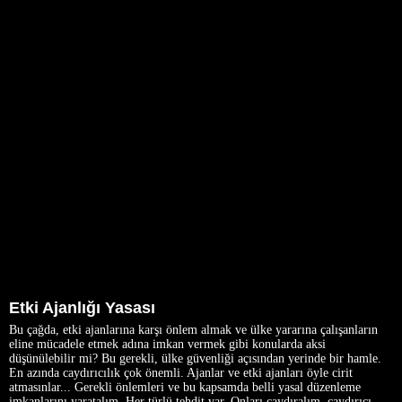
Etki Ajanlığı Yasası
Bu çağda, etki ajanlarına karşı önlem almak ve ülke yararına çalışanların
eline mücadele etmek adına imkan vermek gibi konularda aksi
düşünülebilir mi? Bu gerekli, ülke güvenliği açısından yerinde bir hamle.
En azında caydırıcılık çok önemli. Ajanlar ve etki ajanları öyle cirit
atmasınlar... Gerekli önlemleri ve bu kapsamda belli yasal düzenleme
imkanlarını yaratalım. Her türlü tehdit var. Onları caydıralım, caydırıcı