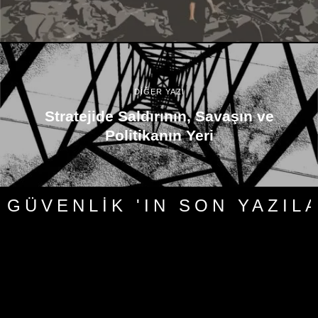
DİĞER YAZI
Stratejide Saldırının, Savaşın ve
Politikanın Yeri
GÜVENLIK 'IN SON YAZIL