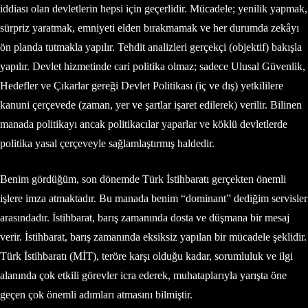
iddiası olan devletlerin hepsi için geçerlidir. Mücadele; yenilik yapmak,
sürpriz yaratmak, emniyeti elden bırakmamak ve her durumda zekâyı
ön planda tutmakla yapılır. Tehdit analizleri gerçekçi (objektif) bakışla
yapılır. Devlet hizmetinde cari politika olmaz; sadece Ulusal Güvenlik,
Hedefler ve Çıkarlar gereği Devlet Politikası (iç ve dış) yetkililere
kanuni çerçevede (zaman, yer ve şartlar işaret edilerek) verilir. Bilinen
manada politikayı ancak politikacılar yaparlar ve köklü devletlerde
politika yasal çerçeveyle sağlamlaştırmış haldedir.
Benim gördüğüm, son dönemde Türk İstihbaratı gerçekten önemli
işlere imza atmaktadır. Bu manada benim “dominant” dediğim servisler
arasındadır. İstihbarat, barış zamanında dosta ve düşmana bir mesaj
verir. İstihbarat, barış zamanında eksiksiz yapılan bir mücadele şeklidir.
Türk İstihbaratı (MİT), teröre karşı olduğu kadar, sorumluluk ve ilgi
alanında çok etkili görevler icra ederek, muhataplarıyla yarışta öne
geçen çok önemli adımları atmasını bilmiştir.