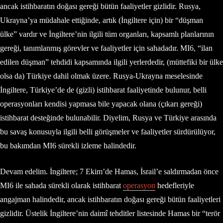
ancak istihbaratın doğası gereği bütün faaliyetler gizlidir. Rusya,
Ukrayna’ya müdahale ettiğinde, artık (İngiltere için) bir “düşman
ülke” vardır ve İngiltere’nin ilgili tüm organları, kapsamlı planlarının
gereği, tanımlanmış görevler ve faaliyetler için sahadadır. MI6, “ilan
edilen düşman” tehdidi kapsamında ilgili yerlerdedir, (müttefiki bir ülke
olsa da) Türkiye dahil olmak üzere. Rusya-Ukrayna meselesinde
İngiltere, Türkiye’de de (gizli) istihbarat faaliyetinde bulunur, belli
operasyonları kendisi yapmasa bile yapacak olana (çıkarı gereği)
istihbarat desteğinde bulunabilir. Diyelim, Rusya ve Türkiye arasında
bu savaş konusuyla ilgili belli görüşmeler ve faaliyetler sürdürülüyor,
bu bakımdan MI6 sürekli izleme halindedir.
Devam edelim. İngiltere; 7 Ekim’de Hamas, İsrail’e saldırmadan önce
MI6 ile sahada sürekli olarak istihbarat
operasyon
hedefleriyle
angajman halindedir, ancak istihbaratın doğası gereği bütün faaliyetleri
gizlidir. Üstelik İngiltere’nin daimî tehditler listesinde Hamas bir “terör