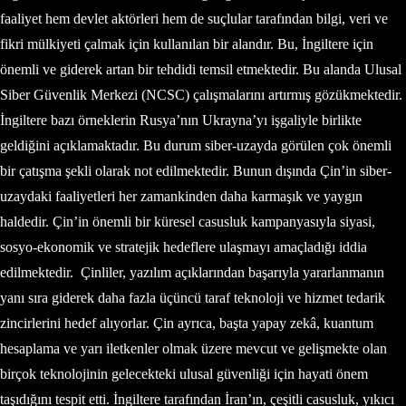
faaliyet hem devlet aktörleri hem de suçlular tarafından bilgi, veri ve
fikri mülkiyeti çalmak için kullanılan bir alandır. Bu, İngiltere için
önemli ve giderek artan bir tehdidi temsil etmektedir. Bu alanda Ulusal
Siber Güvenlik Merkezi (NCSC) çalışmalarını artırmış gözükmektedir.
İngiltere bazı örneklerin Rusya’nın Ukrayna’yı işgaliyle birlikte
geldiğini açıklamaktadır. Bu durum siber-uzayda görülen çok önemli
bir çatışma şekli olarak not edilmektedir. Bunun dışında Çin’in siber-
uzaydaki faaliyetleri her zamankinden daha karmaşık ve yaygın
haldedir. Çin’in önemli bir küresel casusluk kampanyasıyla siyasi,
sosyo-ekonomik ve stratejik hedeflere ulaşmayı amaçladığı iddia
edilmektedir. Çinliler, yazılım açıklarından başarıyla yararlanmanın
yanı sıra giderek daha fazla üçüncü taraf teknoloji ve hizmet tedarik
zincirlerini hedef alıyorlar. Çin ayrıca, başta yapay zekâ, kuantum
hesaplama ve yarı iletkenler olmak üzere mevcut ve gelişmekte olan
birçok teknolojinin gelecekteki ulusal güvenliği için hayati önem
taşıdığını tespit etti. İngiltere tarafından İran’ın, çeşitli casusluk, yıkıcı