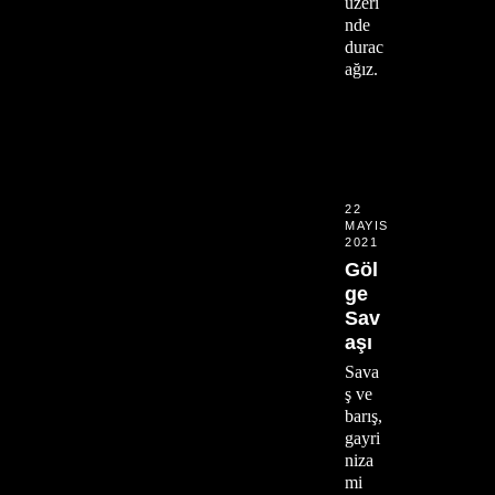
üzeri
nde
durac
ağız.
22
MAYIS
2021
Göl
ge
Sav
aşı
Sava
ş ve
barış,
gayri
niza
mi