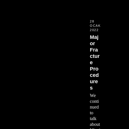
28
OCAK
2022
Maj
or
Fra
ctur
e
Pro
ced
ure
s
We
conti
nued
to
talk
about