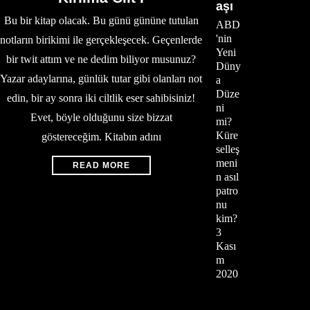
aşı
Bu bir kitap olacak. Bu günü gününe tutulan
ABD
'nin
notların birikimi ile gerçekleşecek. Geçenlerde
Yeni
bir twit attım ve ne dedim biliyor musunuz?
Düny
Yazar adaylarına, günlük tutar gibi olanları not
a
Düze
edin, bir ay sonra iki ciltlik eser sahibisiniz!
ni
Evet, böyle olduğunu size bizzat
mi?
Küre
göstereceğim. Kitabın adını
selleş
meni
READ MORE
n asıl
patro
nu
kim?
3
Kası
m
2020