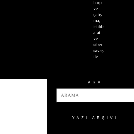
harp
ve
çatış
ma,
istihb
arat
ve
siber
savaş
ile
ARA
YAZI ARŞIVI
Yazı