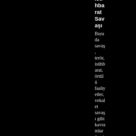
hba
rat
Sav
aşı
Bura
da
savaş
,
terör,
istihb
arat,
örtül
ü
faaliy
etler,
vekal
et
savaş
ı gibi
kavra
mlar