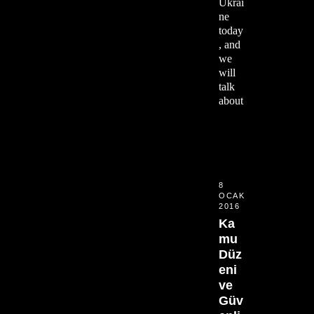
Ukrai
ne
today
, and
we
will
talk
about
8
OCAK
2016
Ka
mu
Düz
eni
ve
Güv