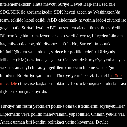
nitelememektedir. Hatta mevcut Suriye Devlet Başkanı Esad bile
SDG/SDK ile görüşmektedir. SDK heyeti geçen ay Washington’da
resmi şekilde kabul edildi, ABD diplomatik heyetinin iade-i ziyareti ise
geçen hafta Suriye’deydi. ABD bu sonucu alenen ilmek ilmek ördü.
Bilmem kaç bin tır malzeme ve silah verdi diyoruz, bütçeden bilmem
kaç milyon dolar ayrıldı diyoruz… O halde, Suriye’nin toprak
bütünlüğünden yana olmak, sadece bir politik hedeftir. Birleşmiş
Milletler (BM) nezdinde çalışan ve Cenevre’de Suriye’ye yeni anayasa
yazmak amacıyla bir araya getirilen komisyon bile ne yapacağını
bilmiyor. Bu Suriye şartlarında Türkiye’ye mütecaviz haldeki
terörle
mücadele
etmek ise başka bir noktadır. Terörü konuşmakla uluslararası
ilişkileri konuşmak ayrıdır.
Türkiye’nin resmi yetkilileri politika olarak istediklerini söyleyebilirler.
Diplomatik veya politik manevralarını yapabilirler. Onların yetkisi var.
Ancak uzman biri kendini politikacı yerine koyamaz. Devlet