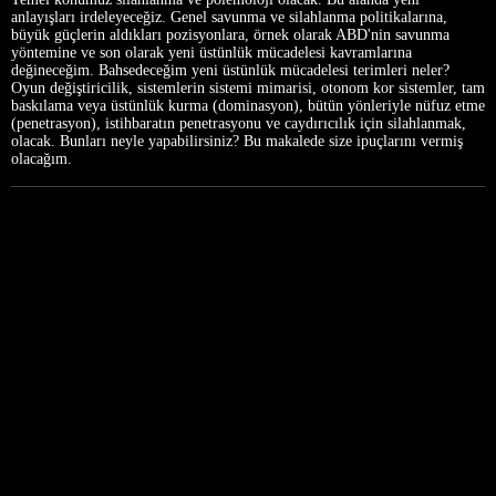
anlayışları irdeleyeceğiz. Genel savunma ve silahlanma politikalarına,
büyük güçlerin aldıkları pozisyonlara, örnek olarak ABD'nin savunma
yöntemine ve son olarak yeni üstünlük mücadelesi kavramlarına
değineceğim. Bahsedeceğim yeni üstünlük mücadelesi terimleri neler?
Oyun değiştiricilik, sistemlerin sistemi mimarisi, otonom kor sistemler, tam
baskılama veya üstünlük kurma (dominasyon), bütün yönleriyle nüfuz etme
(penetrasyon), istihbaratın penetrasyonu ve caydırıcılık için silahlanmak,
olacak. Bunları neyle yapabilirsiniz? Bu makalede size ipuçlarını vermiş
olacağım.