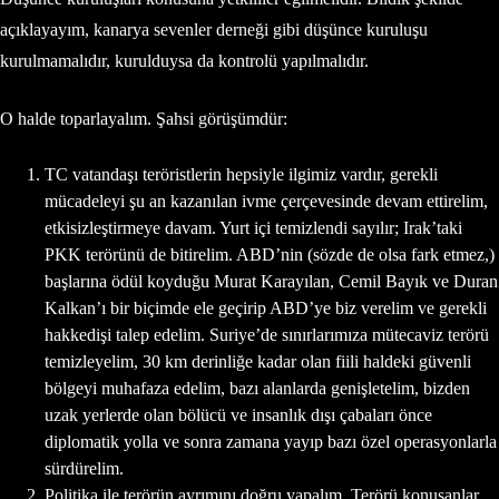
açıklayayım, kanarya sevenler derneği gibi düşünce kuruluşu
kurulmamalıdır, kurulduysa da kontrolü yapılmalıdır.
O halde toparlayalım. Şahsi görüşümdür:
TC vatandaşı teröristlerin hepsiyle ilgimiz vardır, gerekli
mücadeleyi şu an kazanılan ivme çerçevesinde devam ettirelim,
etkisizleştirmeye davam. Yurt içi temizlendi sayılır; Irak’taki
PKK terörünü de bitirelim. ABD’nin (sözde de olsa fark etmez,)
başlarına ödül koyduğu Murat Karayılan, Cemil Bayık ve Duran
Kalkan’ı bir biçimde ele geçirip ABD’ye biz verelim ve gerekli
hakkedişi talep edelim. Suriye’de sınırlarımıza mütecaviz terörü
temizleyelim, 30 km derinliğe kadar olan fiili haldeki güvenli
bölgeyi muhafaza edelim, bazı alanlarda genişletelim, bizden
uzak yerlerde olan bölücü ve insanlık dışı çabaları önce
diplomatik yolla ve sonra zamana yayıp bazı özel operasyonlarla
sürdürelim.
Politika ile terörün ayrımını doğru yapalım. Terörü konuşanlar