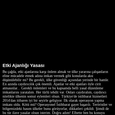
Etki Ajanlığı Yasası
Bu çağda, etki ajanlarına karşı önlem almak ve ülke yararına çalışanların
eline mücadele etmek adına imkan vermek gibi konularda aksi
düşünülebilir mi? Bu gerekli, ülke güvenliği açısından yerinde bir hamle.
En azında caydırıcılık çok önemli. Ajanlar ve etki ajanları öyle cirit
atmasınlar... Gerekli önlemleri ve bu kapsamda belli yasal düzenleme
imkanlarını yaratalım. Her türlü tehdit var. Onları caydıralım, caydırıcı
nitelikte ülkenin somut eylemleri olsun. Türkiye'de istihbarat hizmetleri
2014'dan itibaren iyi bir seyirle gelişiyor. İlk olarak operasyon yapma
imkanı oldu. Kötü mü? Operasyonel İstihbarat gayet başarılı. Teröristler ve
bölgemizdeki hasım ülkeler bunu görüyorlar, dikkatleri çekildi. Şimdi de
bu tür ilave yasalar olsun isterim. Doğru adım! Elbette ben bu konuyu