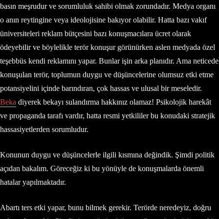
basın meşrudur ve sorumluluk sahibi olmak zorundadır. Medya organı
o anın reytingine veya ideolojisine bakıyor olabilir. Hatta bazı vakıf
üniversiteleri reklam bütçesini bazı konuşmacılara ücret olarak
ödeyebilir ve böylelikle terör konuşur görünürken aslen medyada özel
teşebbüs kendi reklamını yapar. Bunlar işin arka planıdır. Ama neticede
konuşulan terör, toplumun duygu ve düşüncelerine olumsuz etki etme
potansiyelini içinde barındıran, çok hassas ve ulusal bir meseledir.
Beka
diyerek bekayı sulandırma hakkınız olamaz! Psikolojik harekât
ve propaganda tarafı vardır, hatta resmi yetkililer bu konudaki stratejik
hassasiyetlerden sorumludur.
Konunun duygu ve düşüncelerle ilgili kısmına değindik. Şimdi politik
açıdan bakalım. Göreceğiz ki bu yönüyle de konuşmalarda önemli
hatalar yapılmaktadır.
Abartı ters etki yapar, bunu bilmek gerekir. Terörde neredeyiz, doğru