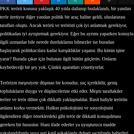
PKK terörü konusu yaklaşık 40 yılda dallanıp budaklandı, bir yandan
terör üretiyor diğer yandan politik bir araç haline geldi, uluslararası
tarafları oluştu. Ancak terörü ve teröristi çok iyi anlatmak gerekiyor,
politikadan iyi ayrıştırmak gerekiyor. Eğer bu ayrımı yaparken konuyla
ilgili uzmanlar bile nerede durduklarını bilmezler ise buradan
başlayarak politikacılara kadar karışıklıklar yaşanır. Bu kimin işine
yarar? Burada çıkar için bulunan ilgili bütün güçlerin. Onların
kaybedeceği bir şey yok. Çünkü aparatları yönetiyorlar.
Terörizm meşruiyete düşman bir konudur, suç içeriklidir, geniş
toplulukların duygu ve düşüncelerine etki eder. Meşru taraftakiler
teröre ve terör diline çok dikkatli yaklaşmalılar. Basit haliyle terörün
anlamı korku vermektir. Halkın psikolojisini ve sosyolojisini
ilgilendiren diğer örneklerdeki gibi terör de dikkatli konuşulması
gereken bir husustur. Hani ifade ederler ya uyuşturucu madde
yakalandığında veya seri katil sokaklarda dehşet saçtığında haberleri