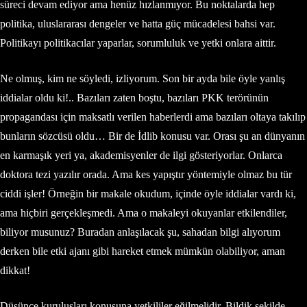
süreci devam ediyor ama henüz hızlanmıyor. Bu noktalarda hep
politika, uluslararası dengeler ve hatta güç mücadelesi bahsi var.
Politikayı politikacılar yaparlar, sorumluluk ve yetki onlara aittir.
Ne olmuş, kim ne söyledi, izliyorum. Son bir ayda bile öyle yanlış
iddialar oldu ki!.. Bazıları zaten boştu, bazıları PKK terörünün
propagandası için maksatlı verilen haberlerdi ama bazıları oltaya takılıp
bunların sözcüsü oldu… Bir de İdlib konusu var. Orası şu an dünyanın
en karmaşık yeri ya, akademisyenler de ilgi gösteriyorlar. Onlarca
doktora tezi yazılır orada. Ama kes yapıştır yöntemiyle olmaz bu tür
ciddi işler! Örneğin bir makale okudum, içinde öyle iddialar vardı ki,
ama hiçbiri gerçekleşmedi. Ama o makaleyi okuyanlar etkilendiler,
biliyor musunuz? Buradan anlaşılacak şu, sahadan bilgi alıyorum
derken bile etki ajanı gibi hareket etmek mümkün olabiliyor, aman
dikkat!
Düşünce kuruluşları konusuna yetkililer eğilmelidir. Bildik şekilde