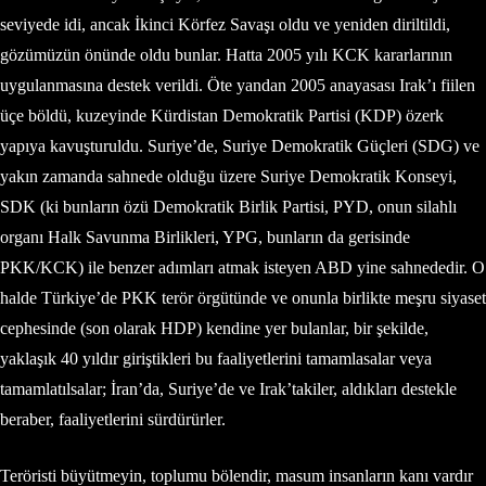
seviyede idi, ancak İkinci Körfez Savaşı oldu ve yeniden diriltildi,
gözümüzün önünde oldu bunlar. Hatta 2005 yılı KCK kararlarının
uygulanmasına destek verildi. Öte yandan 2005 anayasası Irak’ı fiilen
üçe böldü, kuzeyinde Kürdistan Demokratik Partisi (KDP) özerk
yapıya kavuşturuldu. Suriye’de, Suriye Demokratik Güçleri (SDG) ve
yakın zamanda sahnede olduğu üzere Suriye Demokratik Konseyi,
SDK (ki bunların özü Demokratik Birlik Partisi, PYD, onun silahlı
organı Halk Savunma Birlikleri, YPG, bunların da gerisinde
PKK/KCK) ile benzer adımları atmak isteyen ABD yine sahnededir. O
halde Türkiye’de PKK terör örgütünde ve onunla birlikte meşru siyaset
cephesinde (son olarak HDP) kendine yer bulanlar, bir şekilde,
yaklaşık 40 yıldır giriştikleri bu faaliyetlerini tamamlasalar veya
tamamlatılsalar; İran’da, Suriye’de ve Irak’takiler, aldıkları destekle
beraber, faaliyetlerini sürdürürler.
Teröristi büyütmeyin, toplumu bölendir, masum insanların kanı vardır