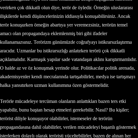
verirken çok dikkatli olun diye, terör de öyledir. Örneğin uluslararası
ilişkilerde kendi düşüncelerinizin iddiasıyla konuşabilirsiniz. Ancak
terör konuşurken örneğin abartıya yer veremezsiniz, terörün temel
amacı olan propagandaya eklemlenmiş biri gibi ifadeler
kullanamazsınız. Terörizm günümüzde coğrafyayı istikrarsızlaştırma
aracıdır. Uzmanlar bu istikrarsızlığı anlatırken terörü çok dikkatli
açıklamalıdır. Karmaşık yapılar sade vatandaşın aklını karıştırmamlıdır.
O halde az ve öz konuşmak yerinde olur. Politikacılar politik arenada,
akademisyenler kendi mecralarında tartışabilirler, medya ise tartışmayı
halka yansıtırken uzman kullanımına özen göstermelidir.
Terörle mücadeleye tercüman olanların anlattıkları bazen ters etki
yapabilir, bunu baştan hesap etmeleri gerekebilir. Nasıl? Bu kişiler;
terörist diliyle konuşuyor olabilirler, istemeseler de terörün
propagandasına dahil olabilirler, verilen mücadeleyi başarılı göstermek
isterlerken dolaylı olarak teröristi yüceltebilirler, bazen de alınan her