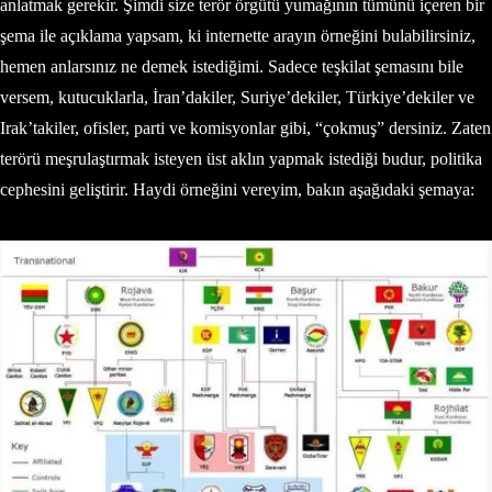
anlatmak gerekir. Şimdi size terör örgütü yumağının tümünü içeren bir
şema ile açıklama yapsam, ki internette arayın örneğini bulabilirsiniz,
hemen anlarsınız ne demek istediğimi. Sadece teşkilat şemasını bile
versem, kutucuklarla, İran’dakiler, Suriye’dekiler, Türkiye’dekiler ve
Irak’takiler, ofisler, parti ve komisyonlar gibi, “çokmuş” dersiniz. Zaten
terörü meşrulaştırmak isteyen üst aklın yapmak istediği budur, politika
cephesini geliştirir. Haydi örneğini vereyim, bakın aşağıdaki şemaya: