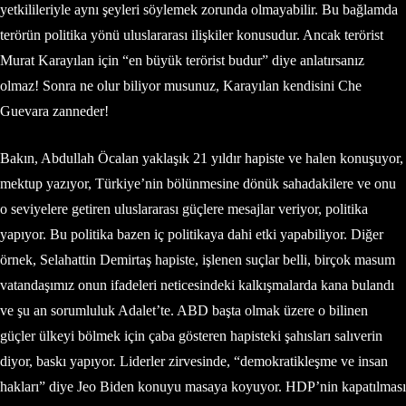
yetkilileriyle aynı şeyleri söylemek zorunda olmayabilir. Bu bağlamda
terörün politika yönü uluslararası ilişkiler konusudur. Ancak terörist
Murat Karayılan için “en büyük terörist budur” diye anlatırsanız
olmaz! Sonra ne olur biliyor musunuz, Karayılan kendisini Che
Guevara zanneder!
Bakın, Abdullah Öcalan yaklaşık 21 yıldır hapiste ve halen konuşuyor,
mektup yazıyor, Türkiye’nin bölünmesine dönük sahadakilere ve onu
o seviyelere getiren uluslararası güçlere mesajlar veriyor, politika
yapıyor. Bu politika bazen iç politikaya dahi etki yapabiliyor. Diğer
örnek, Selahattin Demirtaş hapiste, işlenen suçlar belli, birçok masum
vatandaşımız onun ifadeleri neticesindeki kalkışmalarda kana bulandı
ve şu an sorumluluk Adalet’te. ABD başta olmak üzere o bilinen
güçler ülkeyi bölmek için çaba gösteren hapisteki şahısları salıverin
diyor, baskı yapıyor. Liderler zirvesinde, “demokratikleşme ve insan
hakları” diye Jeo Biden konuyu masaya koyuyor. HDP’nin kapatılması