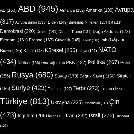
ABD
(945)
Avrupa
Amerika
(189)
AB
(163)
Almanya
(152)
(317)
Biden
(149)
Avrupa Birliği
(133)
Birleşmiş Milletler
(127)
BM
(112)
Demokrasi
(220)
Doğu Akdeniz
(172)
Devlet
(141)
Donald Trump
(131)
Joe
Ekonomi
(161)
Fransa
(167)
Güvenlik
(145)
Irak
(148)
Hukuk
(110)
NATO
Küresel
(255)
Biden
(195)
Kültür
(143)
Libya
(127)
(434)
Politika
(267)
Putin
PKK
(182)
Nükleer
(136)
Orta Doğu
(110)
Rusya
(680)
(196)
Strateji
Savaş
(179)
Soğuk Savaş
(156)
Suriye
(423)
Terör
(273)
(186)
Trump
(153)
Teknoloji
(127)
Türkiye
(813)
Çin
Ukrayna
(225)
Yunanistan
(111)
(473)
İsrail
(276)
İngiltere
(206)
İran
(232)
İnsan
(113)
İstihbarat
(121)