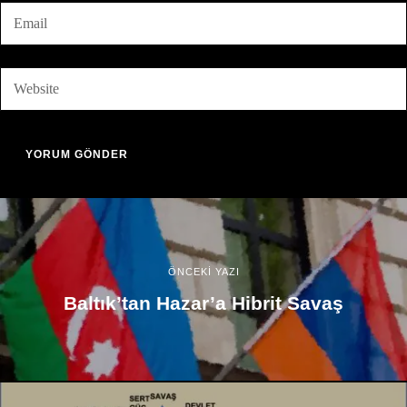
ÖNCEKİ YAZI
Baltık’tan Hazar’a Hibrit Savaş