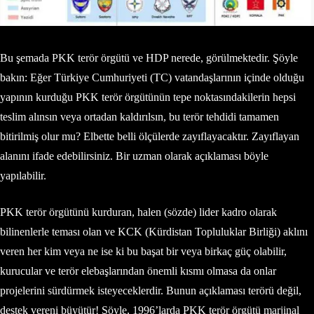
Bu şemada PKK terör örgütü ve HDP nerede, görülmektedir. Şöyle
bakın: Eğer Türkiye Cumhuriyeti (TC) vatandaşlarının içinde olduğu
yapının kurduğu PKK terör örgütünün tepe noktasındakilerin hepsi
teslim alınsın veya ortadan kaldırılsın, bu terör tehdidi tamamen
bitirilmiş olur mu? Elbette belli ölçülerde zayıflayacaktır. Zayıflayan
alanını ifade edebilirsiniz. Bir uzman olarak açıklaması böyle
yapılabilir.
PKK terör örgütünü kurduran, halen (sözde) lider kadro olarak
bilinenlerle teması olan ve KCK (Kürdistan Topluluklar Birliği) aklını
veren her kim veya ne ise ki bu başat bir veya birkaç güç olabilir,
kurucular ve terör elebaşlarından önemli kısmı olmasa da onlar
projelerini sürdürmek isteyeceklerdir. Bunun açıklaması terörü değil,
destek vereni büyütür! Şöyle, 1996’larda PKK terör örgütü marjinal