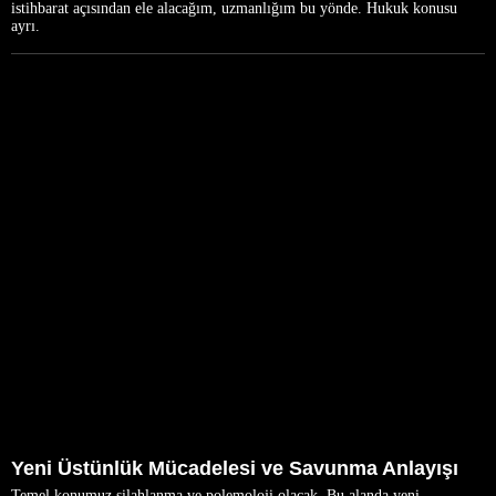
istihbarat açısından ele alacağım, uzmanlığım bu yönde. Hukuk konusu
ayrı.
Yeni Üstünlük Mücadelesi ve Savunma Anlayışı
Temel konumuz silahlanma ve polemoloji olacak. Bu alanda yeni