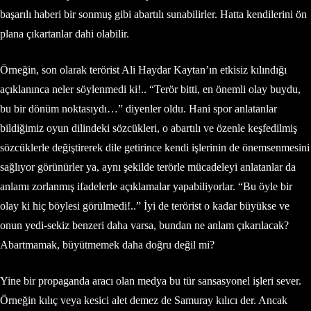
başarılı haberi bir sonmuş gibi abartılı sunabilirler. Hatta kendilerini ön
plana çıkartanlar dahi olabilir.
Örneğin, son olarak terörist Ali Haydar Kaytan’ın etkisiz kılındığı
açıklanınca neler söylenmedi ki!.. “Terör bitti, en önemli olay buydu,
bu bir dönüm noktasıydı…” diyenler oldu. Hani spor anlatanlar
bildiğimiz oyun dilindeki sözcükleri, o abartılı ve özenle keşfedilmiş
sözcüklerle değiştirerek dile getirince kendi işlerinin de önemsenmesini
sağlıyor görünürler ya, aynı şekilde terörle mücadeleyi anlatanlar da
anlamı zorlanmış ifadelerle açıklamalar yapabiliyorlar. “Bu öyle bir
olay ki hiç böylesi görülmedi!..” İyi de terörist o kadar büyükse ve
onun yedi-sekiz benzeri daha varsa, bundan ne anlam çıkarılacak?
Abartmamak, büyütmemek daha doğru değil mi?
Yine bir propaganda aracı olan medya bu tür sansasyonel işleri sever.
Örneğin kılıç veya kesici alet demez de Samuray kılıcı der. Ancak