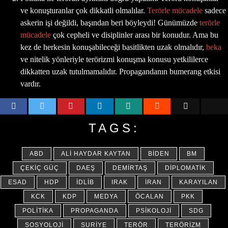
ve konuşturanlar çok dikkatli olmalılar.
Terörle mücadele
sadece
askerin işi değildi, başından beri böyleydi! Günümüzde
terörle
mücadele
çok cepheli ve disiplinler arası bir konudur. Ama bu
kez de herkesin konuşabileceği basitlikten uzak olmalıdır,
beka
ve nitelik yönleriyle terörizmi konuşma konusu yetkililerce
dikkatten uzak tutulmamalıdır. Propagandanın bumerang etkisi
vardır.
TAGS:
ABD
ALI HAYDAR KAYTAN
BIDEN
BM
ÇEKIÇ GÜÇ
DAEŞ
DEMIRTAŞ
DIPLOMATIK
ESAD
HDP
İDLIB
IRAK
İRAN
KARAYILAN
KCK
KDP
MEDYA
ÖCALAN
PKK
POLITIKA
PROPAGANDA
PSIKOLOJI
SDG
SOSYOLOJI
SURIYE
TERÖR
TERÖRIZM