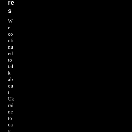
re
s
W
e
co
nti
nu
ed
to
tal
k
ab
ou
t
Uk
rai
ne
to
da
y,