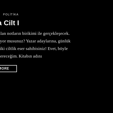
POLITIKA
 Cilt I
lan notların birikimi ile gerçekleşecek.
liyor musunuz? Yazar adaylarına, günlük
iki ciltlik eser sahibisiniz! Evet, böyle
tereceğim. Kitabın adını
MORE