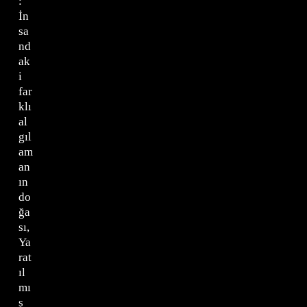
:
İn
sa
nd
ak
i
far
klı
al
gıl
am
an
ın
do
ğa
sı,
Ya
rat
ıl
mı
ş