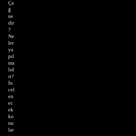
Ça
ğ
ne
dir
?
Ne
ler
ya
pıl
ma
lıd
ır?
İn
cel
en
ec
ek
ko
nu
lar