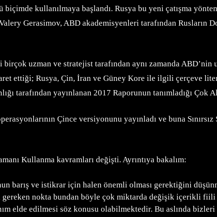
ü biçimde kullanılmaya başlandı. Rusya bu yeni çatışma yöntemi
Valery Gerasimov, ABD akademisyenleri tarafından Rusların D
birçok uzman ve stratejist tarafından aynı zamanda ABD’nin uy
ret ettiği; Rusya, Çin, İran ve Güney Kore ile ilgili çerçeve l
ğı tarafından yayınlanan 2017 Raporunun tanımladığı Çok Ala
ş operasyonlarının Çince versiyonunu yayınladı ve buna Sınırsı
 Zamanı Kullanma kavramları değişti. Ayrıntıya bakalım:
un barış ve istikrar için halen önemli olması gerektiğini düşü
 gereken nokta bundan böyle çok miktarda değişik içerikli fiili
zanım elde edilmesi söz konusu olabilmektedir. Bu aslında bizl