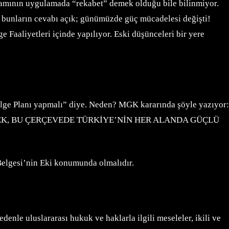
avramının uygulamada “rekabet” demek olduğu bile bilinmiyor.
n bunların cevabı açık; günümüzde güç mücadelesi değişti!
 Faaliyetleri içinde yapılıyor. Eski düşünceleri bir yere
ölge Planı yapmalı” diye. Neden? MGK kararında şöyle yazıyor:
REK, BU ÇERÇEVEDE TÜRKİYE’NİN HER ALANDA GÜÇLÜ
 Belgesi’nin Eki konumunda olmalıdır.
enle uluslararası hukuk ve haklarla ilgili meseleler, ikili ve