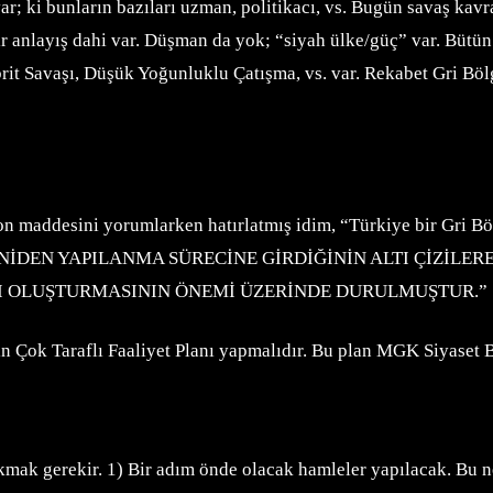
var; ki bunların bazıları uzman, politikacı, vs. Bugün savaş k
r anlayış dahi var. Düşman da yok; “siyah ülke/güç” var. Bütü
rit Savaşı, Düşük Yoğunluklu Çatışma, vs. var. Rekabet Gri Bölge
n maddesini yorumlarken hatırlatmış idim, “Türkiye bir Gri B
NİDEN YAPILANMA SÜRECİNE GİRDİĞİNİN ALTI ÇİZİLE
I OLUŞTURMASININ ÖNEMİ ÜZERİNDE DURULMUŞTUR.”
çin Çok Taraflı Faaliyet Planı yapmalıdır. Bu plan MGK Siyaset
mak gerekir. 1) Bir adım önde olacak hamleler yapılacak. Bu ned