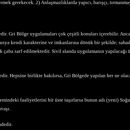
termek gerekecek. 2) Anlaşmazlıklarda yapıcı, barışçı, tırmanma
tedir. Gri Bölge uygulamaları çok çeşitli konuları içerebilir. A
sya kendi karakterine ve imkanlarına dönük bir şekilde; sahada
k çaba sarf edilmektedir. Sivil alanda uygulamanın yapılacağı ül
dir. Hepsine birlikte bakılırsa, Gri Bölgede yapılan her ne olaca
indeki faaliyetlerini bir üste taşırlarsa bunun adı (yeni) So
avaşı.
dedir.