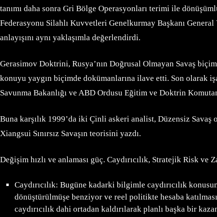
tanımı daha sonra Gri Bölge Operasyonları terimi ile dönüşüml
Federasyonu Silahlı Kuvvetleri Genelkurmay Başkanı General 
anlayışını aynı yaklaşımla değerlendirdi.
Gerasimov Doktrini, Rusya’nın Doğrusal Olmayan Savaş biçimi 
konuyu yaygın biçimde dokümanlarına ilave etti. Son olarak işa
Savunma Bakanlığı ve ABD Ordusu Eğitim ve Doktrin Komutanlı
Buna karşılık 1999’da iki Çinli askeri analist, Düzensiz Sava
Xiangsui Sınırsız Savaşın teorisini yazdı.
Değişim hızlı ve anlaması güç. Caydırıcılık, Stratejik Risk ve
Caydırıcılık: Bugüne kadarki bilgimle caydırıcılık konusun
dönüştürülmüşe benziyor ve reel politikte hesaba katılması
caydırıcılık dahi ortadan kaldırılarak planlı başka bir ka