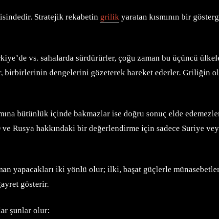
isindedir. Stratejik rekabetin
grilik
yaratan kısmının bir gösterge
kiye’de vs. sahalarda sürdürürler, çoğu zaman bu üçüncü ülkeler
irbirlerinin dengelerini gözeterek hareket ederler. Griliğin o
mına bütünlük içinde bakmazlar ise doğru sonuç elde edemezle
 ve Rusya hakkındaki bir değerlendirme için sadece Suriye ve
an yapacakları iki yönlü olur; ilki, başat güçlerle münasebetler
yret gösterir.
lar şunlar olur: