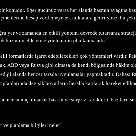
r konudur. Eğer gücünüz varsa her alanda hasmın ayağına basarsı
çmenlerine hesap verilemeyecek noktalara getirirsiniz, bu şeki
u yer ve zamanda en etkili yöntemi devrede tutarsanız strateji
tejik kazanım elde etme yönteminin planlanmasıdır.
elli formatlarda işaret edebilecekleri çok yöntemleri vardır. P
olarak, ABD veya Rusya gibi olmasa da kendi bölgesinde hâkim ol
klediği alanda benzer tarzda uygulamalar yapmaktadır. Dahası R
n planlarında değişik boyutların hesaba katılarak hareket edilm
hemen sonuç alınacak baskın ve sürpriz karakterli, bazıları ise
r ve planlama bilgileri neler?