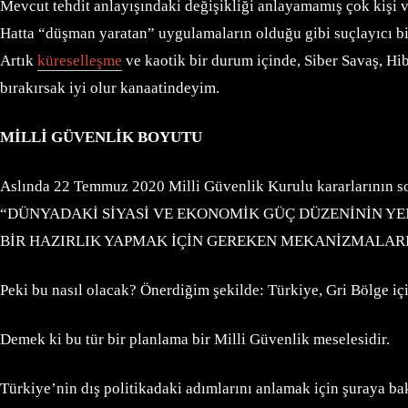
Mevcut tehdit anlayışındaki değişikliği anlayamamış çok kişi 
Hatta “düşman yaratan” uygulamaların olduğu gibi suçlayıcı bi
Artık
küreselleşme
ve kaotik bir durum içinde, Siber Savaş, Hib
bırakırsak iyi olur kanaatindeyim.
MİLLİ GÜVENLİK BOYUTU
Aslında 22 Temmuz 2020 Milli Güvenlik Kurulu kararlarının so
“DÜNYADAKİ SİYASİ VE EKONOMİK GÜÇ DÜZENİNİN YE
BİR HAZIRLIK YAPMAK İÇİN GEREKEN MEKANİZMALAR
Peki bu nasıl olacak? Önerdiğim şekilde: Türkiye, Gri Bölge i
Demek ki bu tür bir planlama bir Milli Güvenlik meselesidir.
Türkiye’nin dış politikadaki adımlarını anlamak için şuraya bak