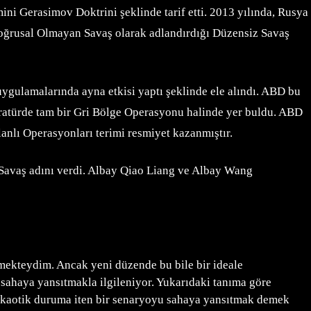
ni Gerasimov Doktrini şeklinde tarif etti. 2013 yılında, Rusya
oğrusal Olmayan Savaş olarak adlandırdığı Düzensiz Savaş
gulamalarında ayna etkisi yaptı şeklinde ele alındı. ABD bu
iteratürde tam bir Gri Bölge Operasyonu halinde yer buldu. ABD
nlı Operasyonları terimi resmiyet kazanmıştır.
z Savaş adını verdi. Albay Qiao Liang ve Albay Wang
nmekteydim. Ancak yeni düzende bu bile bir ideale
 sahaya yansıtmakla ilgileniyor. Yukarıdaki tanıma göre
eri kaotik duruma iten bir senaryoyu sahaya yansıtmak demek