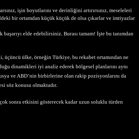
nız, işin boyutlarını ve derinliğini artırırsınız, meseleleri
ldeki bir ortamdan küçük küçük de olsa çıkarlar ve imtiyazlar
k başarıyı elde edebilirsiniz. Burası tamam! İşte bu tanımdan
eki, üçüncü ülke, örneğin Türkiye, bu rekabet ortamından ne
duğu dinamikleri iyi analiz ederek bölgesel planlarını aynı
usya ve ABD’nin birbirlerine olan rakip pozisyonlarını da
esi söz konusu olmaktadır.
 çok sonra etkisini gösterecek kadar uzun soluklu türden