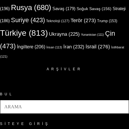
Rusya
(680)
(196)
Strateji
Savaş
(179)
Soğuk Savaş
(156)
Suriye
(423)
Terör
(273)
(186)
Trump
(153)
Teknoloji
(127)
Türkiye
(813)
Çin
Ukrayna
(225)
Yunanistan
(111)
(473)
İsrail
(276)
İngiltere
(206)
İran
(232)
İnsan
(113)
İstihbarat
(121)
ARŞIVLER
Arşivler
BUL
SITEYE GIRIŞ