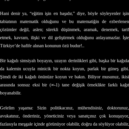
Hani denir ya, “eğitim işin en başıdır,” diye, böyle söyleyenler işin
tabiatının matematik olduğunu ve bu matematiğin de ezberlenen
çözümler değil, aslen; sürekli düşünmek, aramak, denemek, tarif
etmek, kavram, ilişki ve dil geliştirmek olduğunu anlayamazlar. İşte
Türkiye’de hafife alınan konunun özü budur!..
Bir kağıdı simsiyah boyayın, uzayın derinlikleri gibi, başka bir kağıda
da kalemin ucuyla minicik bir nokta koyun, parlak bir güneş gibi.
Şimdi de iki kağıdı önünüze koyun ve bakın. Biliyor musunuz, ikisi
arasında sonsuz eksi bir (∞-1) tane değişik örneklikte farklı kağıt
boyanabilir.
Gelelim yaşama: Sizin politikacınız, mühendisiniz, doktorunuz,
avukatınız, önderiniz, yöneticiniz veya sanatçınız çok konuşuyor,
fazlasıyla meşgale içinde görünüyor olabilir, doğru da söylüyor olabilir,