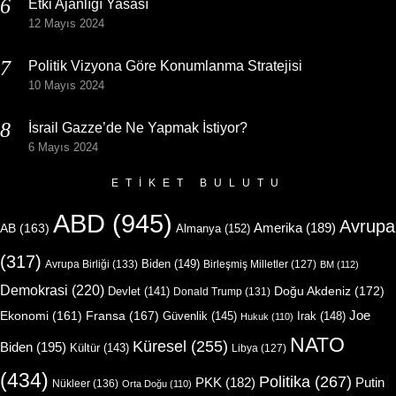
Etki Ajanlığı Yasası
12 Mayıs 2024
Politik Vizyona Göre Konumlanma Stratejisi
10 Mayıs 2024
İsrail Gazze’de Ne Yapmak İstiyor?
6 Mayıs 2024
ETIKET BULUTU
ABD
(945)
Avrupa
Amerika
(189)
AB
(163)
Almanya
(152)
(317)
Biden
(149)
Avrupa Birliği
(133)
Birleşmiş Milletler
(127)
BM
(112)
Demokrasi
(220)
Doğu Akdeniz
(172)
Devlet
(141)
Donald Trump
(131)
Joe
Ekonomi
(161)
Fransa
(167)
Güvenlik
(145)
Irak
(148)
Hukuk
(110)
NATO
Küresel
(255)
Biden
(195)
Kültür
(143)
Libya
(127)
(434)
Politika
(267)
Putin
PKK
(182)
Nükleer
(136)
Orta Doğu
(110)