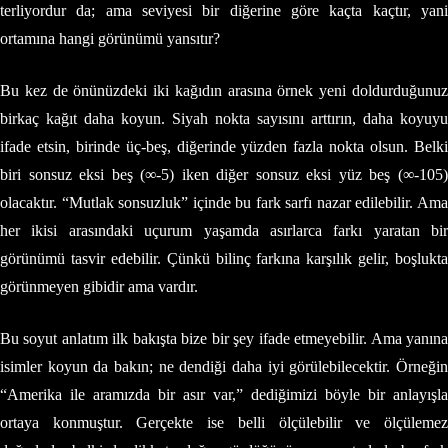
terliyordur da; ama seviyesi bir diğerine göre kaçta kaçtır, yani
ortamına hangi görünümü yansıtır?
Bu kez de önünüzdeki iki kağıdın arasına örnek yeni doldurduğunuz
birkaç kağıt daha koyun. Siyah nokta sayısını arttırın, daha koyuyu
ifade etsin, birinde üç-beş, diğerinde yüzden fazla nokta olsun. Belki
biri sonsuz eksi beş (∞-5) iken diğer sonsuz eksi yüz beş (∞-105)
olacaktır. “Mutlak sonsuzluk” içinde bu fark sarfı nazar edilebilir. Ama
her ikisi arasındaki uçurum yaşamda asırlarca farkı yaratan bir
görünümü tasvir edebilir. Çünkü bilinç farkına karşılık gelir, boşlukta
görünmeyen gibidir ama vardır.
Bu soyut anlatım ilk bakışta bize bir şey ifade etmeyebilir. Ama yanına
isimler koyun da bakın; ne dendiği daha iyi görülebilecektir. Örneğin
“Amerika ile aramızda bir asır var,” dediğimizi böyle bir anlayışla
ortaya konmuştur. Gerçekte ise belli ölçülebilir ve ölçülemez