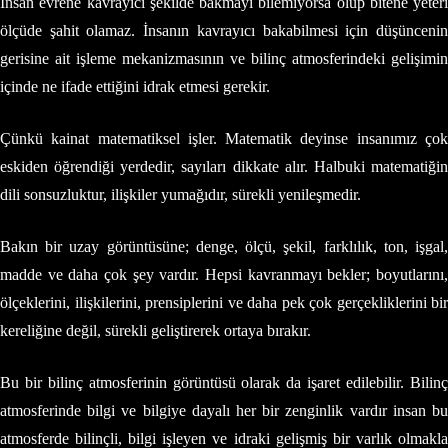
İnsan evrene kavrayıcı şekilde bakmayı bilemiyorsa olup bitene yeteri
ölçüde şahit olamaz. İnsanın kavrayıcı bakabilmesi için düşüncenin
gerisine ait işleme mekanizmasının ve bilinç atmosferindeki gelişimin
içinde ne ifade ettiğini idrak etmesi gerekir.
Çünkü kainat matematiksel işler. Matematik deyinse insanımız çok
eskiden öğrendiği yerdedir, sayıları dikkate alır. Halbuki matematiğin
dili sonsuzluktur, ilişkiler yumağıdır, sürekli yenileşmedir.
Bakın bir uzay görüntüsüne; denge, ölçü, şekil, farklılık, ton, işgal,
madde ve daha çok şey vardır. Hepsi kavranmayı bekler; boyutlarını,
ölçeklerini, ilişkilerini, prensiplerini ve daha pek çok gerçekliklerini bir
kereliğine değil, sürekli geliştirerek ortaya bırakır.
Bu bir bilinç atmosferinin görüntüsü olarak da işaret edilebilir. Bilinç
atmosferinde bilgi ve bilgiye dayalı her bir zenginlik vardır insan bu
atmosferde bilinçli, bilgi işleyen ve idraki gelişmiş bir varlık olmakla