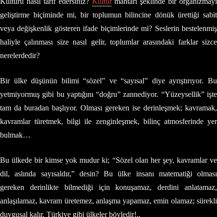
Kültürü nasıl tarif edersiniz?
Kültür
mantarı şeklinde bir organizmayı
geliştirme biçiminde mi, bir toplumun bilincine dönük ürettiği sabit
veya değişkenlik gösteren ifade biçimlerinde mi? Seslerin bestelenmiş
haliyle çalınması size nasıl gelir, toplumlar arasındaki farklar sizce
nerelerdedir?
Bir ülke düşünün bilimi “sözel” ve “sayısal” diye ayrıştırıyor. Bu
yetmiyormuş gibi bu yaptığını “doğru” zannediyor. “Yüzeysellik” işte
tam da buradan başlıyor. Olması gereken ise derinleşmek; kavramak,
kavramlar türetmek, bilgi ile zenginleşmek, bilinç atmosferinde yer
bulmak…
Bu ülkede bir kimse yok mudur ki; “Sözel olan her şey, kavramlar ve
dil, aslında sayısaldır,” desin? Bu ülke insanı matematiği olması
gereken derinlikte bilmediği için konuşamaz, derdini anlatamaz,
anlaşılamaz, kavram üretemez, anlaşma yapamaz, emin olamaz; sürekli
duygusal kalır. Türkiye gibi ülkeler böyledir!..