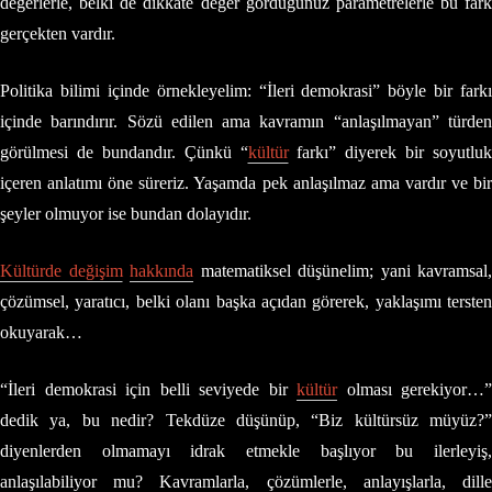
değerlerle, belki de dikkate değer gördüğünüz parametrelerle bu fark
gerçekten vardır.
Politika bilimi içinde örnekleyelim: “İleri demokrasi” böyle bir farkı
içinde barındırır. Sözü edilen ama kavramın “anlaşılmayan” türden
görülmesi de bundandır. Çünkü “
kültür
farkı” diyerek bir soyutluk
içeren anlatımı öne süreriz. Yaşamda pek anlaşılmaz ama vardır ve bir
şeyler olmuyor ise bundan dolayıdır.
Kültürde değişim
hakkında
matematiksel düşünelim; yani kavramsal,
çözümsel, yaratıcı, belki olanı başka açıdan görerek, yaklaşımı tersten
okuyarak…
“İleri demokrasi için belli seviyede bir
kültür
olması gerekiyor…”
dedik ya, bu nedir? Tekdüze düşünüp, “Biz kültürsüz müyüz?”
diyenlerden olmamayı idrak etmekle başlıyor bu ilerleyiş,
anlaşılabiliyor mu? Kavramlarla, çözümlerle, anlayışlarla, dille