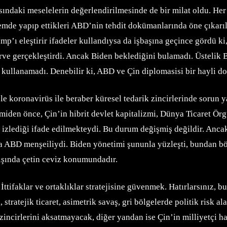
sındaki meselelerin değerlendirilmesinde de bir milat oldu. He
önemde yapıp ettikleri ABD’nin tehdit dokümanlarında öne çıkarıl
mp’ı eleştirir ifadeler kullandıysa da işbaşına geçince gördü k
 zirve gerçekleştirdi. Ancak Biden beklediğini bulamadı. Üstel
 kullanamadı. Denebilir ki, ABD ve Çin diplomasisi bir hayli do
ele koronavirüs ile beraber küresel tedarik zincirlerinde soru
miden önce, Çin’in hibrit devlet kapitalizmi, Dünya Ticaret Örg
izlediği ifade edilmekteydi. Bu durum değişmiş değildir. Ancak 
da ABD menşeiliydi. Biden yönetimi şununla yüzleşti, bundan b
rışında çetin ceviz konumundadır.
İttifaklar ve ortaklıklar stratejisine güvenmek. Hatırlarsınız, 
, stratejik ticaret, asimetrik savaş, gri bölgelerde politik risk a
k zincirlerini aksatmayacak, diğer yandan ise Çin’in milliyetçi 