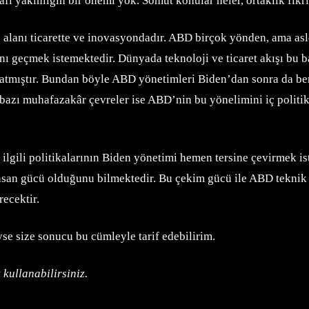
fi yakınlığın bir önemi yok. Somut konular neler, ortaklık fi
lanı ticarette ve inovasyondadır. ABD birçok yönden, ama asle
nı geçmek istemektedir. Dünyada teknoloji ve ticaret akışı bu 
atmıştır. Bundan böyle ABD yönetimleri Biden’dan sonra da benz
e bazı muhafazakâr çevreler ise ABD’nin bu yönelimini iç poli
ilgili politikalarının Biden yönetimi hemen tersine çevirmek 
san gücü olduğunu bilmektedir. Bu çekim gücü ile ABD teknik y
ecektir.
se size sonucu bu cümleyle tarif edebilirim.
 kullanabilirsiniz.