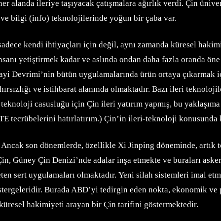
her alanda ileriye taşıyacak çatışmalara ağırlık verdi. Çin üniv
ve bilgi (info) teknolojilerinde yoğun bir çaba var.
adece kendi ihtiyaçları için değil, aynı zamanda küresel hakimiy
insanı yetiştirmek kadar ve aslında ondan daha fazla oranda öne 
ayi Devrimi’nin bütün uygulamalarında ürün ortaya çıkarmak iç
ırsızlığı ve istihbarat alanında olmaktadır. Bazı ileri teknolojil
teknoloji casusluğu için Çin ileri yatırım yapmış, bu yaklaşıma 
 tecrübelerini hatırlatırım.) Çin’in ileri-teknoloji konusunda k
 Ancak son dönemlerde, özellikle Xi Jinping döneminde, artık to
. Çin, Güney Çin Denizi’nde adalar inşa etmekte ve buraları ask
ten sert uygulamaları olmaktadır. Yeni silah sistemleri imal et
tergeleridir. Burada ABD’yi tedirgin eden nokta, ekonomik ve po
 küresel hakimiyeti arayan bir Çin tarifini göstermektedir.