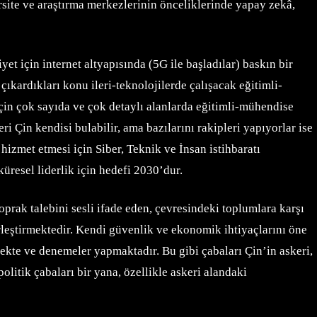
ersite ve araştırma merkezlerinin önceliklerinde yapay zekâ,
et için internet altyapısında (5G ile başladılar) baskın bir
çıkardıkları konu ileri-teknolojilerde çalışacak eğitimli-
in çok sayıda ve çok detaylı alanlarda eğitimli-mühendise
eri Çin kendisi bulabilir, ama bazılarını rakipleri yapıyorlar ise
hizmet etmesi için Siber, Teknik ve İnsan istihbaratı
üresel liderlik için hedefi 2030’dur.
prak talebini sesli ifade eden, çevresindeki toplumlara karşı
erleştirmektedir. Kendi güvenlik ve ekonomik ihtiyaçlarını öne
mekte ve denemeler yapmaktadır. Bu gibi çabaları Çin’in askeri,
litik çabaları bir yana, özellikle askeri alandaki