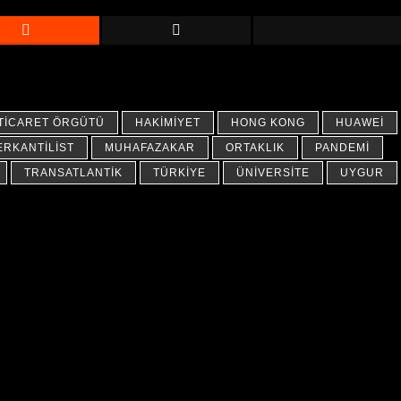
TICARET ÖRGÜTÜ
HAKIMIYET
HONG KONG
HUAWEI
ERKANTILIST
MUHAFAZAKAR
ORTAKLIK
PANDEMI
TRANSATLANTIK
TÜRKIYE
ÜNIVERSITE
UYGUR