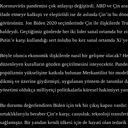
Koronavirüs pandemisi çok anlayışı değiştirdi. ABD ve Çin ara
ifade etmeye kalkıştı ve eleştirildi ise de aslında Çin’in bu d
görürsünüz. Joe Biden 2020 seçimlerinde Çin ile ilişkilerde Tru
haldeydi. Geçtiğimiz günlerde her iki lider sanal ortamda bir
Putin’e karşı kullandığı sert üslubu bu kez sanal ortamda Xi’ye
Böyle olunca ekonomik ilişkilerde nasıl bir gelişme olacak? H
düzenleyen kuralların gözden geçirilmesini isteyecektir. Pande
popülizmin yükselişine katkıda bulunan Merkantilist bir model 
dikmiş ve üzerine giydirmişti, uygulanan yöntem de tanımlar 
yönetimi oldukça milliyetçi politikalarla küresel hakimiyet ya
Bu durumu değerlendiren Biden için tek bir çıkış kapısı vardır: 
ortaklıklarıyla beraber Çin’e karşı; casusluk, teknoloji transferi
sağlamıştır. Bir yandan kendi ülkesi için de hayati olan tedari