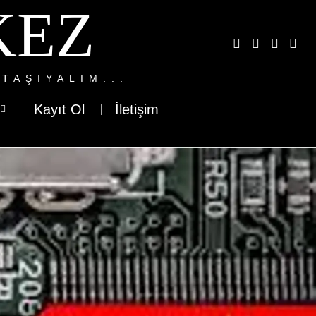
KEZ
TAŞIYALIM...
Kayıt Ol
İletişim