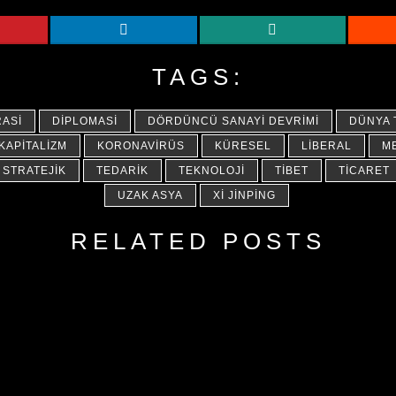
TAGS:
ASI
DIPLOMASI
DÖRDÜNCÜ SANAYI DEVRIMI
DÜNYA 
KAPITALIZM
KORONAVIRÜS
KÜRESEL
LIBERAL
M
STRATEJIK
TEDARIK
TEKNOLOJI
TIBET
TICARET
UZAK ASYA
XI JINPING
RELATED POSTS