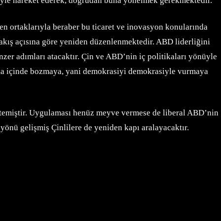
kriyle hareket ederek, doğrudan buna yönelmek gerekmektedir.
n ortaklarıyla beraber bu ticaret ve inovasyon konularında
bakış açısına göre yeniden düzenlenmektedir. ABD liderliğini
er adımları atacaktır. Çin ve ABD’nin iç politikaları yönüyle
tika içinde bozmaya, yani demokrasiyi demokrasiyle vurmaya
istemiştir. Uygulaması henüz meyve vermese de liberal ABD’nin
önü gelişmiş Çinlilere de yeniden kapı aralayacaktır.