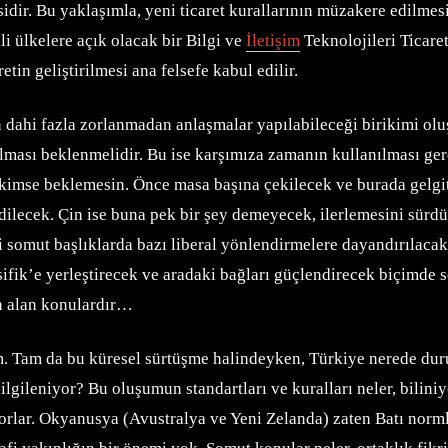
idir. Bu yaklaşımla, yeni ticaret kurallarının müzakere edilme
li ülkelere açık olacak bir Bilgi ve
İletişim
Teknolojileri Ticare
tin geliştirilmesi ana felsefe kabul edilir.
ahi fazla zorlanmadan anlaşmalar yapılabileceği birikimi oluştu
ğalması beklenmelidir. Bu ise karşımıza zamanın kullanılması ge
 kimse beklemesin. Önce masa başına çekilecek ve burada gelgi
dilecek. Çin ise buna pek bir şey demeyecek, ilerlemesini sürdür
bi somut başlıklarda bazı liberal yönlendirmelere dayandırılacakt
fik’e yerleştirecek ve aradaki bağları güçlendirecek biçimde se
an alan konulardır…
. Tam da bu küresel sürtüşme halindeyken, Türkiye nerede duruy
 ilgileniyor? Bu oluşumun standartları ve kuralları neler, bil
yorlar. Okyanusya (Avustralya ve Yeni Zelanda) zaten Batı norm