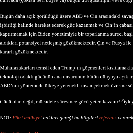
dünyada (çoktan beri böyle ya) bugün duygusallığın veya coğra
Bugün daha açık görüldüğü üzere ABD ve Çin arasındaki savaş a
işbirliği halinde hareket ederek güç kazanmak ve Çin’in çabası
kaptırmamak için Biden yönetimiyle bir toparlanma süreci başl
aldıkları potansiyel netleşmiş gözükmektedir. Çin ve Rusya il
kararlı gözükmektedir.
Muhafazakarları temsil eden Trump’ın göçmenleri kısıtlamakla 
teknoloji odaklı gücünün ana unsurunun bütün dünyaya açık in
ABD’nin yöntemi de ülkeye yetenekli insan çekmek üzerine sür
Gücü olan değil, mücadele süresince gücü yeten kazanır! Öyley
NOT:
Fikri mülkiyet
hakları gereği bu bilgileri
referans
vererek