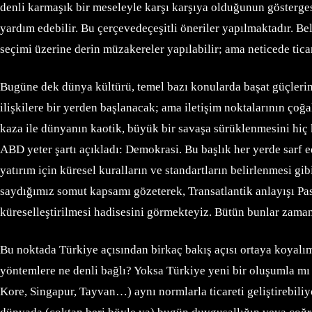
denli karmaşık bir meseleyle karşı karşıya olduğunun gösterges
yardım edebilir. Bu çerçevedeçeşitli öneriler yapılmaktadır. Bel
seçimi üzerine derin müzakereler yapılabilir; ama neticede ticare
Bugüne dek dünya kültürü, temel bazı konularda başat güçlerin d
ilişkilere bir yerden başlanacak; ama iletişim noktalarının ço
kaza ile dünyanın kaotik, büyük bir savaşa sürüklenmesini hiç
ABD yeter şartı açıkladı: Demokrasi. Bu başlık her yerde sarf e
yatırım için küresel kuralların ve standartların belirlenmesi gi
saydığımız somut kapsamı gözeterek, Transatlantik anlayışı Pasi
küreselleştirilmesi hadisesini görmekteyiz. Bütün bunlar zam
Bu noktada Türkiye açısından birkaç bakış açısı ortaya koyalım
yöntemlere ne denli bağlı? Yoksa Türkiye yeni bir oluşumla mı
Kore, Singapur, Tayvan…) aynı normlarla ticareti geliştirebili