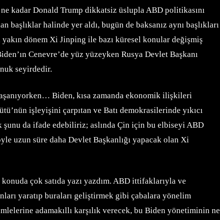
r ne kadar Donald Trump dikkatsiz üslupla ABD politikasını
an başlıklar halinde yer aldı, bugün de baksanız aynı başlıkları
i, yakın dönem Xi Jinping ile bazı küresel konular değişmiş
ik Biden’ın Cenevre’de yüz yüzeyken Rusya Devlet Başkanı
nuk seyirdedir.
n yaşanıyorken… Biden, kısa zamanda ekonomik ilişkileri
ütü’nün işleyişini çarpıtan ve Batı demokrasilerinde yıkıcı
şunu da ifade edebiliriz; aslında Çin için bu elbiseyi ABD
öyle uzun süre daha Devlet Başkanlığı yapacak olan Xi
bu konuda çok satıda yazı yazdım. ABD ittifaklarıyla ve
lanları yaratıp buraları geliştirmek gibi çabalara yönelim
hamlelerine adamakıllı karşılık verecek, bu Biden yönetiminin ne