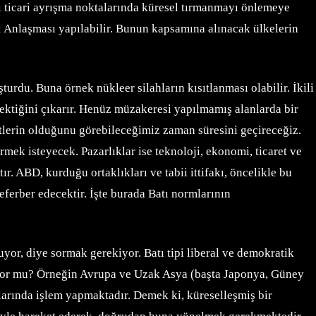
si ticari ayrışma noktalarında küresel tırmanmayı önlemeye
t Anlaşması yapılabilir. Bunun kapsamına alınacak ülkelerin
rdu. Buna örnek nükleer silahların kısıtlanması olabilir. İkili
rektiğini çıkarır. Henüz müzakeresi yapılmamış alanlarda bir
tlerin olduğunu görebileceğimiz zaman süresini geçireceğiz.
mek isteyecek. Pazarlıklar ise teknoloji, ekonomi, ticaret ve
ır. ABD, kurduğu ortaklıkları ve tabii ittifakı, öncelikle bu
ferber edecektir. İşte burada Batı normlarının
or, diye sormak gerekiyor. Batı tipi liberal ve demokratik
iniyor mu? Örneğin Avrupa ve Uzak Asya (başta Japonya, Güney
larında işlem yapmaktadır. Demek ki, küreselleşmiş bir