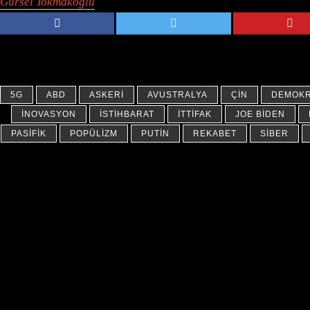
Gürsel Tokmakoğlu
5G
ABD
ASKERI
AVUSTRALYA
ÇIN
DEMOKR
İNOVASYON
İSTIHBARAT
İTTIFAK
JOE BIDEN
PASIFIK
POPÜLIZM
PUTIN
REKABET
SIBER