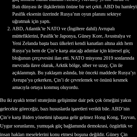
Batı dünyası ile ilişkilerinin önüne bir set çekti. ABD bu hamleyi
Pasifik eksenin üzerinde Rusya’nın oyun planını sekteye
uğratmak için yaptı.
ABD, Atlantik’te NATO ve (İngiltere dahil) Avrupalı
müttefiklerini, Pasifik’te Japonya, Güney Kore, Avustralya ve
Yeni Zelanda başta bazı ülkeleri kendi kanatları altına aldı hem
Rusya’ya hem de Çin’e karşı atacağı adımlar için küresel güç
bloğunun çerçevesini ilan etti. NATO misyonu 2019 sonlarında
mevcuda ilave olarak, Arktik bölge, siber ve uzay, Çin ile
açıklanmıştı. Bu yaklaşım aslında, bir önceki maddede Rusya’yı
Avrupa’ya çekerken, Çin’i de çevrelemek ve önünü kesmek
amacıyla ortaya konmuş oluyordu.
Bu iki ayaklı temel stratejinin gelişimine dair pek çok örneğini yakın
gelecekte göreceğiz, bazı hususlarda işaretleri verildi bile. ABD’nin
Çin’e karşı Biden yönetimi işbaşına gelir gelmez Hong Kong, Tayvan,
Uygur sorunlarını, yumuşak güç bağlamında demokrasi, özgürlük ve
insan hakları meselelerini konu etmesi boşuna değildir. Güney Çin