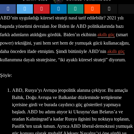
ABD’nin uyguladığı küresel strateji nasıl tarif edilebilir? 2021 yılı
başında yönetimi devralan Joe Biden ile ABD politikalarında bazı
farklı adımların atıldığını gördük. Biden’ın ekibinin
akıllı güç
(smart
power) tekniğini, yani hem sert hem de yumuşak gücü kullanacağını,
daha önceden ifade etmiştim. Şimdi bütünüyle ABD’nin
akıllı güç
kullanımına dayalı stratejisine, “iki ayaklı küresel strateji” diyorum.
Şöyle:
ABD, Rusya’yı Avrupa jeopolitik alanına çekiyor. Bu amaçla
Baltık, Doğu Avrupa ve Balkanlar düzleminde tertiplenme
içerisine girdi ve burada caydırıcı güç gösterileri yapmaya
başladı. ABD bu adımı atıyor ki Ukrayna’dan Belarus’a ve
oradan Kaliningrad’a kadar Rusya ilgisini bu noktaya toplasın,
Pasifik’ten uzak tutsun. Ayrıca ABD liberal-demokrasi yumuşak
güç konusu olarak muhalif Aleksey Navalny’yi öne sürdü ve