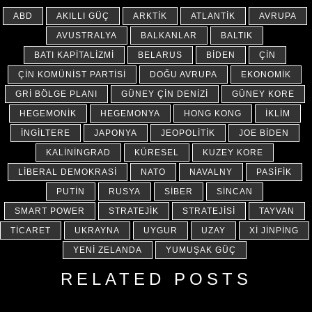
ABD
AKILLI GÜÇ
ARKTIK
ATLANTIK
AVRUPA
AVUSTRALYA
BALKANLAR
BALTIK
BATI KAPITALIZMI
BELARUS
BIDEN
ÇIN
ÇIN KOMÜNIST PARTISI
DOĞU AVRUPA
EKONOMIK
GRI BÖLGE PLANI
GÜNEY ÇIN DENIZI
GÜNEY KORE
HEGEMONIK
HEGEMONYA
HONG KONG
İKLIM
İNGILTERE
JAPONYA
JEOPOLITIK
JOE BIDEN
KALININGRAD
KÜRESEL
KUZEY KORE
LIBERAL DEMOKRASI
NATO
NAVALNY
PASIFIK
PUTIN
RUSYA
SIBER
SINCAN
SMART POWER
STRATEJIK
STRATEJISI
TAYVAN
TICARET
UKRAYNA
UYGUR
UZAY
XI JINPING
YENI ZELANDA
YUMUŞAK GÜÇ
RELATED POSTS