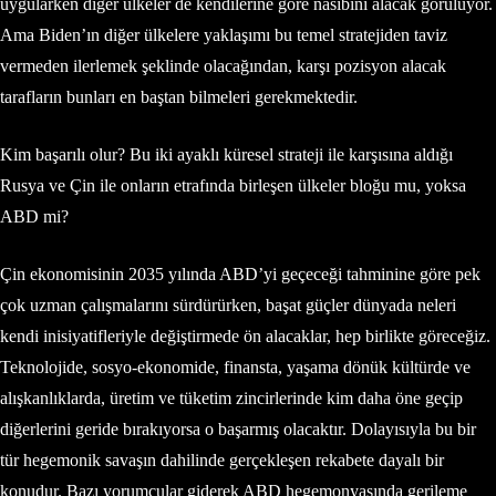
uygularken diğer ülkeler de kendilerine göre nasibini alacak görülüyor.
Ama Biden’ın diğer ülkelere yaklaşımı bu temel stratejiden taviz
vermeden ilerlemek şeklinde olacağından, karşı pozisyon alacak
tarafların bunları en baştan bilmeleri gerekmektedir.
Kim başarılı olur? Bu iki ayaklı küresel strateji ile karşısına aldığı
Rusya ve Çin ile onların etrafında birleşen ülkeler bloğu mu, yoksa
ABD mi?
Çin ekonomisinin 2035 yılında ABD’yi geçeceği tahminine göre pek
çok uzman çalışmalarını sürdürürken, başat güçler dünyada neleri
kendi inisiyatifleriyle değiştirmede ön alacaklar, hep birlikte göreceğiz.
Teknolojide, sosyo-ekonomide, finansta, yaşama dönük kültürde ve
alışkanlıklarda, üretim ve tüketim zincirlerinde kim daha öne geçip
diğerlerini geride bırakıyorsa o başarmış olacaktır. Dolayısıyla bu bir
tür hegemonik savaşın dahilinde gerçekleşen rekabete dayalı bir
konudur. Bazı yorumcular giderek ABD hegemonyasında gerileme