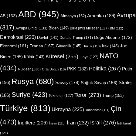
ETIKET BULUTU
ABD
(945)
Avrupa
Amerika
(189)
AB
(163)
Almanya
(152)
(317)
Biden
(149)
Avrupa Birliği
(133)
Birleşmiş Milletler
(127)
BM
(112)
Demokrasi
(220)
Doğu Akdeniz
(172)
Devlet
(141)
Donald Trump
(131)
Joe
Ekonomi
(161)
Fransa
(167)
Güvenlik
(145)
Irak
(148)
Hukuk
(110)
NATO
Küresel
(255)
Biden
(195)
Kültür
(143)
Libya
(127)
(434)
Politika
(267)
Putin
PKK
(182)
Nükleer
(136)
Orta Doğu
(110)
Rusya
(680)
(196)
Strateji
Savaş
(179)
Soğuk Savaş
(156)
Suriye
(423)
Terör
(273)
(186)
Trump
(153)
Teknoloji
(127)
Türkiye
(813)
Çin
Ukrayna
(225)
Yunanistan
(111)
(473)
İsrail
(276)
İngiltere
(206)
İran
(232)
İnsan
(113)
İstihbarat
(121)