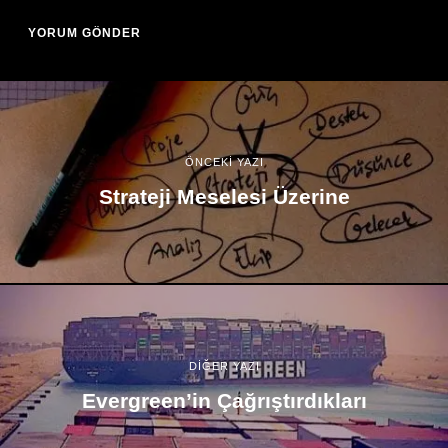
ÖNCEKİ YAZI
Strateji Meselesi Üzerine
DİĞER YAZI
Evergreen’in Çağrıştırdıkları