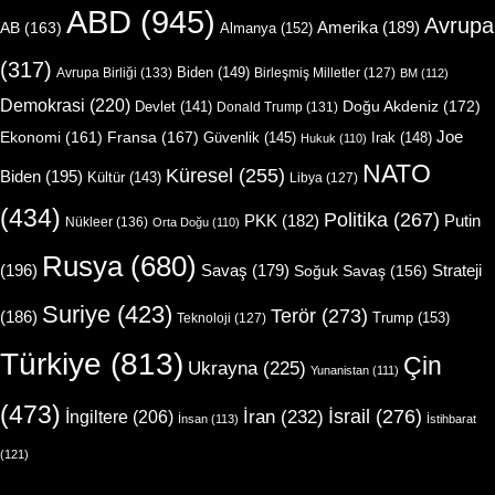
ABD
(945)
Avrupa
Amerika
(189)
AB
(163)
Almanya
(152)
(317)
Biden
(149)
Avrupa Birliği
(133)
Birleşmiş Milletler
(127)
BM
(112)
Demokrasi
(220)
Doğu Akdeniz
(172)
Devlet
(141)
Donald Trump
(131)
Joe
Ekonomi
(161)
Fransa
(167)
Güvenlik
(145)
Irak
(148)
Hukuk
(110)
NATO
Küresel
(255)
Biden
(195)
Kültür
(143)
Libya
(127)
(434)
Politika
(267)
Putin
PKK
(182)
Nükleer
(136)
Orta Doğu
(110)
Rusya
(680)
(196)
Strateji
Savaş
(179)
Soğuk Savaş
(156)
Suriye
(423)
Terör
(273)
(186)
Trump
(153)
Teknoloji
(127)
Türkiye
(813)
Çin
Ukrayna
(225)
Yunanistan
(111)
(473)
İsrail
(276)
İngiltere
(206)
İran
(232)
İnsan
(113)
İstihbarat
(121)