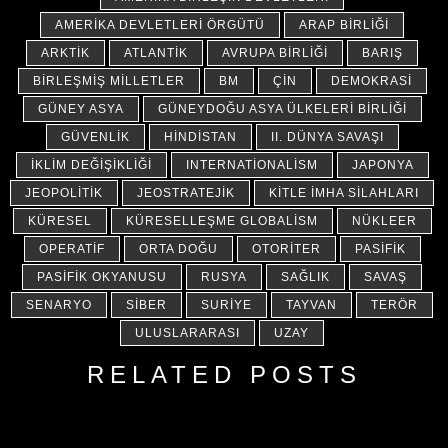
AMERIKA DEVLETLERI ÖRGÜTÜ
ARAP BIRLIĞI
ARKTIK
ATLANTIK
AVRUPA BIRLIĞI
BARIŞ
BIRLEŞMIŞ MILLETLER
BM
ÇIN
DEMOKRASI
GÜNEY ASYA
GÜNEYDOĞU ASYA ÜLKELERI BIRLIĞI
GÜVENLIK
HINDISTAN
II. DÜNYA SAVAŞI
İKLIM DEĞIŞIKLIĞI
INTERNATIONALISM
JAPONYA
JEOPOLITIK
JEOSTRATEJIK
KITLE İMHA SILAHLARI
KÜRESEL
KÜRESELLEŞME GLOBALISM
NÜKLEER
OPERATIF
ORTA DOĞU
OTORITER
PASIFIK
PASIFIK OKYANUSU
RUSYA
SAĞLIK
SAVAŞ
SENARYO
SIBER
SURIYE
TAYVAN
TERÖR
ULUSLARARASI
UZAY
RELATED POSTS