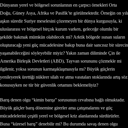
Dünyanın yerel ve bölgesel sorunlarının en çarpıcı örnekleri Orta
Doğu, Güney Asya, Afrika ve Pasifik’te görülmektedir. Örneğin on yılı
aşkın süredir Suriye meselesini çözemeyen bir dünya kurgusuyla, ki
uluslararası ve bölgesel birçok kurum varken, geleceğe olumlu bir
şekilde bakmak mümkün olabilecek mi? Arktik bölgede ısınan suların
oluşturacağı yeni güç mücadelesine bakıp buna dair sancısız bir sürecin
yaşanabileceğini söyleyebilir miyiz? Yakın zaman diliminde Çin ile
Amerika Birleşik Devletleri (ABD), Tayvan sorununu çözmekle mi
ilgilenir, yoksa sorunun karmaşıklaşmasıyla mı? Büyük güçlerin
yenileyerek ürettiği nükleer silah ve atma vasıtaları stoklarında artış söz
konusuyken ne tür bir güvenlik ortamını beklemeliyiz?
Barış denen olgu “kimin barışı” sorusunun cevabına bağlı olmaktadır.
Büyük güçler barış dönemine girerler ama çatışmalarını ve güç
mücadelelerini çeşitli yerel ve bölgesel kriz alanlarında sürdürürler.
Buna “küresel barış” denebilir mi? Bu durumda savaş denen olgu