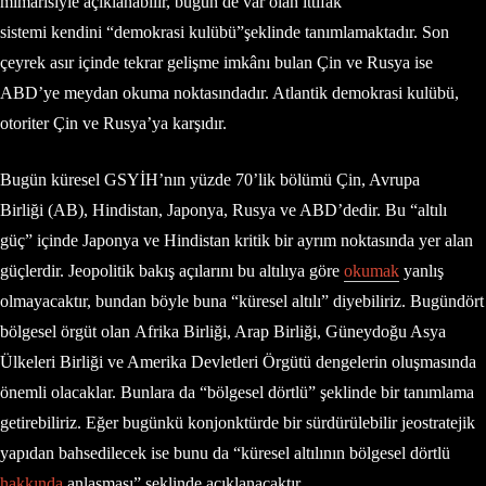
mimarisiyle açıklanabilir, bugün de var olan ittifak
sistemi kendini “demokrasi kulübü”şeklinde tanımlamaktadır. Son
çeyrek asır içinde tekrar gelişme imkânı bulan Çin ve Rusya ise
ABD’ye meydan okuma noktasındadır. Atlantik demokrasi kulübü,
otoriter Çin ve Rusya’ya karşıdır.
Bugün küresel GSYİH’nın yüzde 70’lik bölümü Çin, Avrupa
Birliği (AB), Hindistan, Japonya, Rusya ve ABD’dedir. Bu “altılı
güç” içinde Japonya ve Hindistan kritik bir ayrım noktasında yer alan
güçlerdir. Jeopolitik bakış açılarını bu altılıya göre
okumak
yanlış
olmayacaktır, bundan böyle buna “küresel altılı” diyebiliriz. Bugündört
bölgesel örgüt olan Afrika Birliği, Arap Birliği, Güneydoğu Asya
Ülkeleri Birliği ve Amerika Devletleri Örgütü dengelerin oluşmasında
önemli olacaklar. Bunlara da “bölgesel dörtlü” şeklinde bir tanımlama
getirebiliriz. Eğer bugünkü konjonktürde bir sürdürülebilir jeostratejik
yapıdan bahsedilecek ise bunu da “küresel altılının bölgesel dörtlü
hakkında
anlaşması” şeklinde açıklanacaktır.