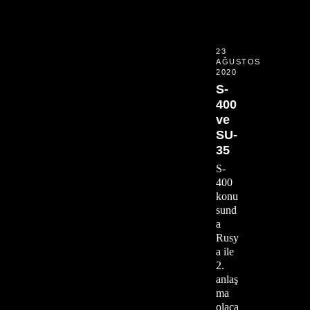
23
AĞUSTOS
2020
S-
400
ve
SU-
35
S-
400
konu
sund
a
Rusy
a ile
2.
anlaş
ma
olaca