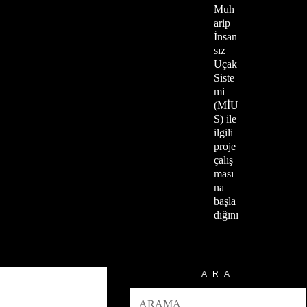
Muh
arip
İnsan
sız
Uçak
Siste
mi
(MİU
S) ile
ilgili
proje
çalış
ması
na
başla
dığını
ARA