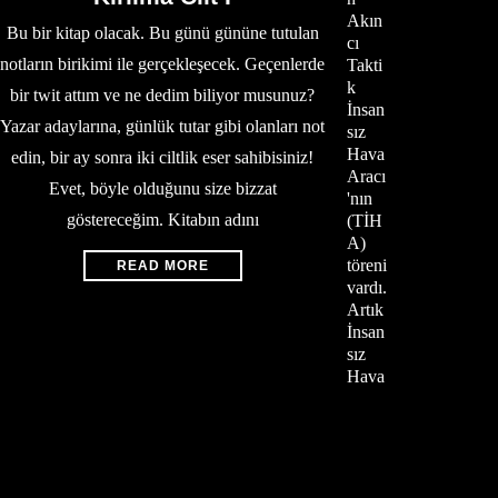
Akın
Bu bir kitap olacak. Bu günü gününe tutulan
cı
notların birikimi ile gerçekleşecek. Geçenlerde
Takti
k
bir twit attım ve ne dedim biliyor musunuz?
İnsan
Yazar adaylarına, günlük tutar gibi olanları not
sız
Hava
edin, bir ay sonra iki ciltlik eser sahibisiniz!
Aracı
Evet, böyle olduğunu size bizzat
'nın
göstereceğim. Kitabın adını
(TİH
A)
töreni
READ MORE
vardı.
Artık
İnsan
sız
Hava