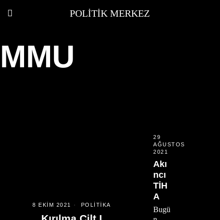
POLITIK MERKEZ
MMU
29
AĞUSTOS
2021
Akı
ncı
TİH
A
8 EKIM 2021
POLITIKA
Bugü
Kırılma Cilt I
n