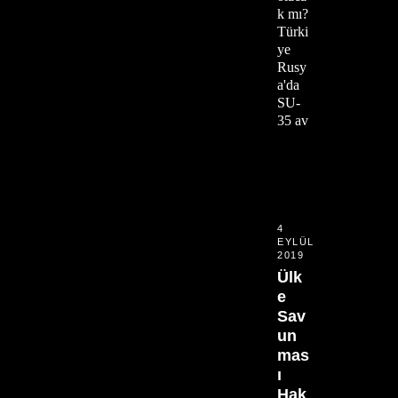
k mı?
Türki
ye
Rusy
a'da
SU-
35 av
4
EYLÜL
2019
Ülk
e
Sav
un
mas
ı
Hak