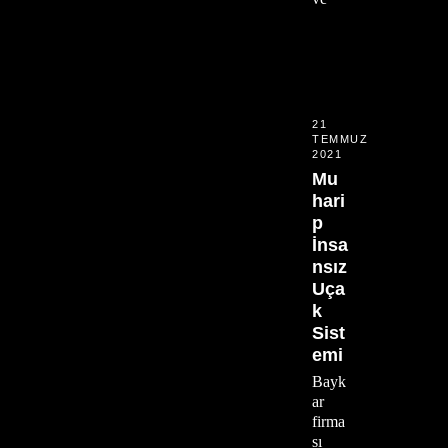
21
TEMMUZ
2021
Mu
hari
p
İnsa
nsız
Uça
k
Sist
emi
Bayk
ar
firma
sı