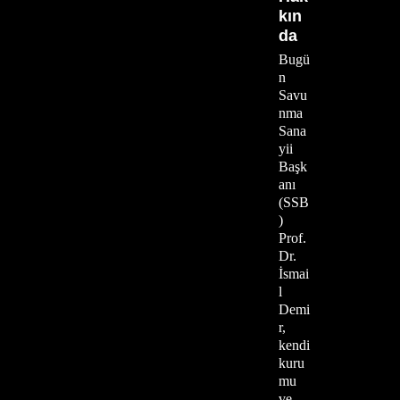
kın
da
Bugü
n
Savu
nma
Sana
yii
Başk
anı
(SSB
)
Prof.
Dr.
İsmai
l
Demi
r,
kendi
kuru
mu
ve