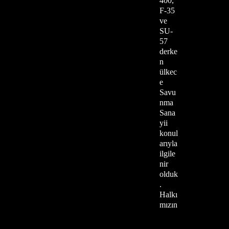
400,
F-35
ve
SU-
57
derke
n
ülkec
e
Savu
nma
Sana
yii
konul
arıyla
ilgile
nir
olduk
.
Halkı
mızın