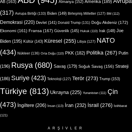
Avrupa
Amerika
(189)
AB
(163)
Almanya
(152)
(317)
Biden
(149)
Avrupa Birliği
(133)
Birleşmiş Milletler
(127)
BM
(112)
Demokrasi
(220)
Doğu Akdeniz
(172)
Devlet
(141)
Donald Trump
(131)
Joe
Ekonomi
(161)
Fransa
(167)
Güvenlik
(145)
Irak
(148)
Hukuk
(110)
NATO
Küresel
(255)
Biden
(195)
Kültür
(143)
Libya
(127)
(434)
Politika
(267)
Putin
PKK
(182)
Nükleer
(136)
Orta Doğu
(110)
Rusya
(680)
(196)
Strateji
Savaş
(179)
Soğuk Savaş
(156)
Suriye
(423)
Terör
(273)
(186)
Trump
(153)
Teknoloji
(127)
Türkiye
(813)
Çin
Ukrayna
(225)
Yunanistan
(111)
(473)
İsrail
(276)
İngiltere
(206)
İran
(232)
İnsan
(113)
İstihbarat
(121)
ARŞIVLER