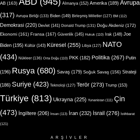
ABD
(945)
Avrupa
Amerika
(189)
AB
(163)
Almanya
(152)
(317)
Biden
(149)
Avrupa Birliği
(133)
Birleşmiş Milletler
(127)
BM
(112)
Demokrasi
(220)
Doğu Akdeniz
(172)
Devlet
(141)
Donald Trump
(131)
Joe
Ekonomi
(161)
Fransa
(167)
Güvenlik
(145)
Irak
(148)
Hukuk
(110)
NATO
Küresel
(255)
Biden
(195)
Kültür
(143)
Libya
(127)
(434)
Politika
(267)
Putin
PKK
(182)
Nükleer
(136)
Orta Doğu
(110)
Rusya
(680)
(196)
Strateji
Savaş
(179)
Soğuk Savaş
(156)
Suriye
(423)
Terör
(273)
(186)
Trump
(153)
Teknoloji
(127)
Türkiye
(813)
Çin
Ukrayna
(225)
Yunanistan
(111)
(473)
İsrail
(276)
İngiltere
(206)
İran
(232)
İnsan
(113)
İstihbarat
(121)
ARŞIVLER