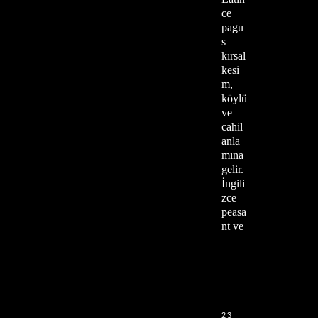
ce
pagu
s
kırsal
kesi
m,
köylü
ve
cahil
anla
mına
gelir.
İngili
zce
peasa
nt ve
23