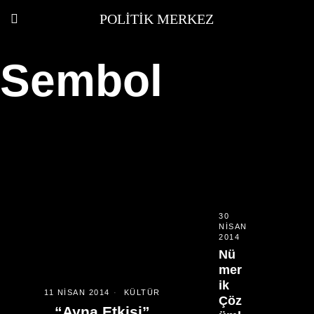
POLITIK MERKEZ
Sembol
30
NISAN
2014
Nü
mer
ik
11 NISAN 2014
KÜLTÜR
Çöz
“Ayna Etkisi”