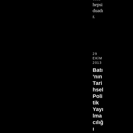
hepsi
duadı
r.
29
EKIM
2013
Batı
’nın
Tari
hsel
Poli
tik
Yayı
lma
cılığ
ı