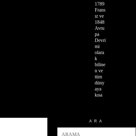
1789
Frans
ız ve
1848
Avru
pa
Devri
mi
olara
k
biline
n ve
tüm
düny
aya
kısa
ARA