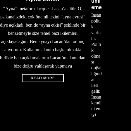
üml
eme
“Ayna” metaforu Jacques Lacan’a aittir. O,
İnsan
psikanalizdeki çok önemli tezini “ayna evresi”
politi
diye açıkladı, ben de “ayna etkisi” şeklinde bir
k
varlık
benzetmeyle size temel bazı ikilemleri
tır.
açıklayacağım. Ben aynayı Lacan’dan ödünç
Politi
alıyorum. Kullanım alanım başka olmakla
k
olma
birlikte ben açıklamalarımı Lacan’ın alanından
sı
bize doğru yaklaşarak yapmaya
doğal
lığınd
READ MORE
an
ileri
gelir.
İnsan
kendi
ni en
iyi