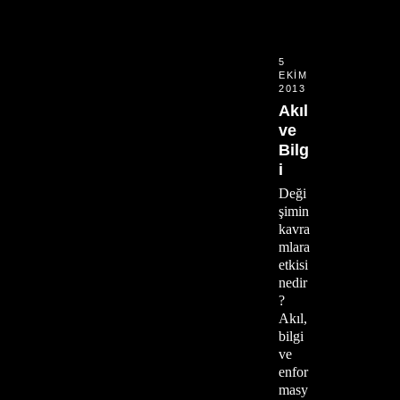
5
EKIM
2013
Akıl
ve
Bilg
i
Deği
şimin
kavra
mlara
etkisi
nedir
?
Akıl,
bilgi
ve
enfor
masy