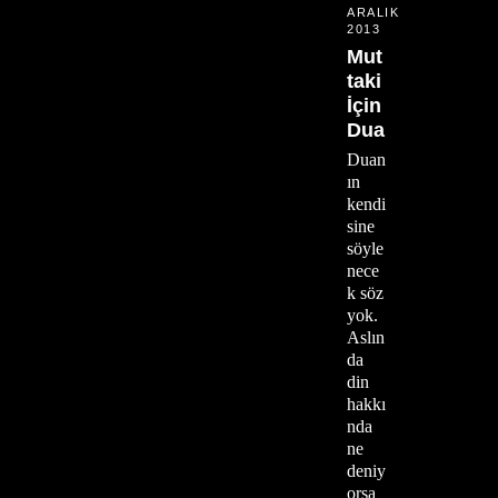
ARALIK
2013
Mut
taki
İçin
Dua
Duan
ın
kendi
sine
söyle
nece
k söz
yok.
Aslın
da
din
hakkı
nda
ne
deniy
orsa