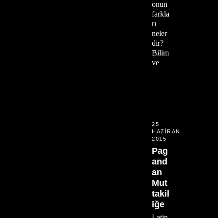
onun
farkla
rı
neler
dir?
Bilim
ve
25
HAZIRAN
2015
Pag
and
an
Mut
takil
iğe
Latin