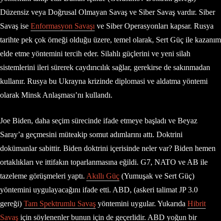
Düzensiz veya Doğrusal Olmayan Savaş ve Siber Savaş vardır. Siber
Savaş ise
Enformasyon Savaşı
ve Siber Operasyonları kapsar. Rusya
tarihte pek çok örneği olduğu üzere, temel olarak, Sert Güç ile kazanım
elde etme yöntemini tercih eder. Silahlı güçlerini ve yeni silah
sistemlerini ileri sürerek caydırıcılık sağlar, gerekirse de sakınmadan
kullanır. Rusya bu Ukrayna krizinde diplomasi ve aldatma yöntemi
olarak Minsk Anlaşması’nı kullandı.
Joe Biden, daha seçim sürecinde ifade etmeye başladı ve Beyaz
Saray’a geçmesini müteakip somut adımlarını attı. Doktrini
dokümanlar sabittir. Biden doktrini içerisinde neler var? Biden hemen
ortaklıkları ve ittifakın toparlanmasına eğildi. G7, NATO ve AB ile
tazeleme görüşmeleri yaptı.
Akıllı Güç
(Yumuşak ve Sert Güç)
yöntemini uygulayacağını ifade etti. ABD, (askeri talimat JP 3.0
gereği)
Tam Spektrumlu Savaş
yöntemini uygular. Yukarıda
Hibrit
Savaş
için söylenenler bunun için de geçerlidir. ABD yoğun bir