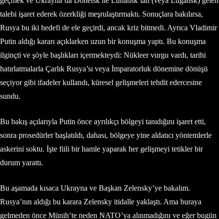
geçmek ve Ukrayna’da Donetsk ile Luhansk’tan (veya Lugansk) gelen
talebi işaret ederek özerkliği meşrulaştırmaktı. Sonuçlara bakılırsa,
Rusya bu iki hedefi de ele geçirdi, ancak kriz bitmedi. Ayrıca Vladimir
Putin aldığı kararı açıklarken uzun bir konuşma yaptı. Bu konuşma
ilginçti ve şöyle başlıkları içermekteydi: Nükleer vurgu vardı, tarihi
hatırlatmalarla Çarlık Rusya’sı veya İmparatorluk dönemine dönüşü
seçiyor gibi ifadeler kullandı, küresel gelişmeleri tehdit edercesine
sundu.
Bu bakış açılarıyla Putin önce ayrılıkçı bölgeyi tanıdığını işaret etti,
sonra prosedürler başlatıldı, dahası, bölgeye yine aldatıcı yöntemlerle
askerini soktu. İşte fiili bir hamle yaparak her gelişmeyi tetikler bir
durum yarattı.
Bu aşamada kısaca Ukrayna ve Başkan Zelensky’ye bakalım.
Rusya’nın aldığı bu karara Zelensky itidalle yaklaştı. Ama buraya
gelmeden önce Münih’te neden NATO’ya alınmadığını ve eğer bugün