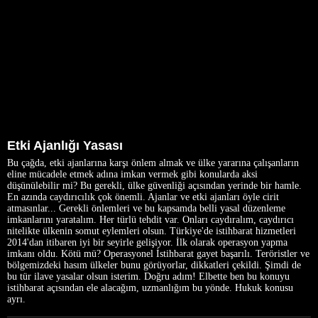
Etki Ajanlığı Yasası
Bu çağda, etki ajanlarına karşı önlem almak ve ülke yararına çalışanların
eline mücadele etmek adına imkan vermek gibi konularda aksi
düşünülebilir mi? Bu gerekli, ülke güvenliği açısından yerinde bir hamle.
En azında caydırıcılık çok önemli. Ajanlar ve etki ajanları öyle cirit
atmasınlar... Gerekli önlemleri ve bu kapsamda belli yasal düzenleme
imkanlarını yaratalım. Her türlü tehdit var. Onları caydıralım, caydırıcı
nitelikte ülkenin somut eylemleri olsun. Türkiye'de istihbarat hizmetleri
2014'dan itibaren iyi bir seyirle gelişiyor. İlk olarak operasyon yapma
imkanı oldu. Kötü mü? Operasyonel İstihbarat gayet başarılı. Teröristler ve
bölgemizdeki hasım ülkeler bunu görüyorlar, dikkatleri çekildi. Şimdi de
bu tür ilave yasalar olsun isterim. Doğru adım! Elbette ben bu konuyu
istihbarat açısından ele alacağım, uzmanlığım bu yönde. Hukuk konusu
ayrı.