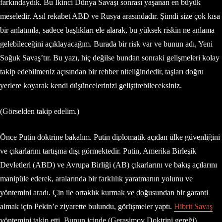
farkındaydık. Bu İkinci Dünya Savaşı sonrası yaşanan en büyük
meseledir. Asıl rekabet ABD ve Rusya arasındadır. Şimdi size çok kısa
bir anlatımla, sadece başlıkları ele alarak, bu yüksek riskin ne anlama
gelebileceğini açıklayacağım. Burada bir risk var ve bunun adı, Yeni
Soğuk Savaş’tır. Bu yazı, hiç değilse bundan sonraki gelişmeleri kolay
takip edebilmeniz açısından bir rehber niteliğindedir, taşları doğru
yerlere koyarak kendi düşüncelerinizi geliştirebileceksiniz.
(Görselden takip edelim.)
Önce Putin doktrine bakalım. Putin diplomatik açıdan ülke güvenliğini
ve çıkarlarını tartışma dışı görmektedir. Putin, Amerika Birleşik
Devletleri (ABD) ve Avrupa Birliği (AB) çıkarlarını ve bakış açılarını
manipüle ederek, aralarında bir farklılık yaratmanın yolunu ve
yöntemini aradı. Çin ile ortaklık kurmak ve doğusundan bir garanti
almak için Pekin’e ziyarette bulundu, görüşmeler yaptı.
Hibrit Savaş
yöntemini takip etti. Bunun içinde (Gerasimov Doktrini gereği)