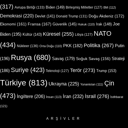
(317)
Biden
(149)
Avrupa Birliği
(133)
Birleşmiş Milletler
(127)
BM
(112)
Demokrasi
(220)
Doğu Akdeniz
(172)
Devlet
(141)
Donald Trump
(131)
Joe
Ekonomi
(161)
Fransa
(167)
Güvenlik
(145)
Irak
(148)
Hukuk
(110)
NATO
Küresel
(255)
Biden
(195)
Kültür
(143)
Libya
(127)
(434)
Politika
(267)
Putin
PKK
(182)
Nükleer
(136)
Orta Doğu
(110)
Rusya
(680)
(196)
Strateji
Savaş
(179)
Soğuk Savaş
(156)
Suriye
(423)
Terör
(273)
(186)
Trump
(153)
Teknoloji
(127)
Türkiye
(813)
Çin
Ukrayna
(225)
Yunanistan
(111)
(473)
İsrail
(276)
İngiltere
(206)
İran
(232)
İnsan
(113)
İstihbarat
(121)
ARŞIVLER
Arşivler