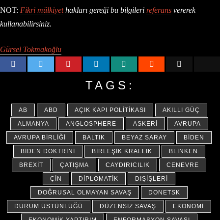
NOT:
Fikri mülkiyet
hakları gereği bu bilgileri
referans
vererek
kullanabilirsiniz.
Gürsel Tokmakoğlu
TAGS:
AB
ABD
AÇIK KAPI POLITIKASI
AKILLI GÜÇ
ALMANYA
ANGLOSPHERE
ASKERI
AVRUPA
AVRUPA BIRLIĞI
BALTIK
BEYAZ SARAY
BIDEN
BIDEN DOKTRINI
BIRLEŞIK KRALLIK
BLINKEN
BREXIT
ÇATIŞMA
CAYDIRICILIK
CENEVRE
ÇIN
DIPLOMATIK
DIŞIŞLERI
DOĞRUSAL OLMAYAN SAVAŞ
DONETSK
DURUM ÜSTÜNLÜĞÜ
DÜZENSIZ SAVAŞ
EKONOMI