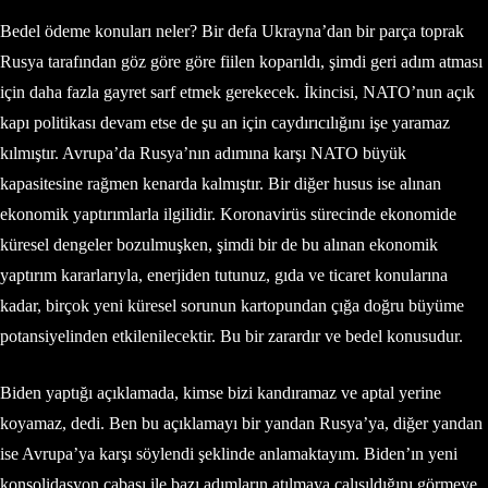
Bedel ödeme konuları neler? Bir defa Ukrayna’dan bir parça toprak
Rusya tarafından göz göre göre fiilen koparıldı, şimdi geri adım atması
için daha fazla gayret sarf etmek gerekecek. İkincisi, NATO’nun açık
kapı politikası devam etse de şu an için caydırıcılığını işe yaramaz
kılmıştır. Avrupa’da Rusya’nın adımına karşı NATO büyük
kapasitesine rağmen kenarda kalmıştır. Bir diğer husus ise alınan
ekonomik yaptırımlarla ilgilidir. Koronavirüs sürecinde ekonomide
küresel dengeler bozulmuşken, şimdi bir de bu alınan ekonomik
yaptırım kararlarıyla, enerjiden tutunuz, gıda ve ticaret konularına
kadar, birçok yeni küresel sorunun kartopundan çığa doğru büyüme
potansiyelinden etkilenilecektir. Bu bir zarardır ve bedel konusudur.
Biden yaptığı açıklamada, kimse bizi kandıramaz ve aptal yerine
koyamaz, dedi. Ben bu açıklamayı bir yandan Rusya’ya, diğer yandan
ise Avrupa’ya karşı söylendi şeklinde anlamaktayım. Biden’ın yeni
konsolidasyon çabası ile bazı adımların atılmaya çalışıldığını görmeye