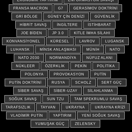
EKONOMIK YAPTIRIM
ENFORMASYON SAVAŞI
FRANSA MACRON
G7
GERASIMOV DOKTRINI
GRI BÖLGE
GÜNEY ÇIN DENIZI
GÜVENLIK
HIBRIT SAVAŞ
İNGILTERE
İSTIHBARAT
JOE BIDEN
JP 3.0
KITLE İMHA SILAHI
KONVANSIYONEL
KÜRESEL
LAVROV
LUGANSK
LUHANSK
MINSK ANLAŞMASI
MÜNIH
NATO
NATO 2030
NORMANDIYA
NÜFUZ ALANI
NÜKLEER
ÖZERKLIK
PEKIN
POLITIKA
POLONYA
PROVOKASYON
PUTIN
PUTIN DOKTRINI
RUSYA
SCHOLZ
SERT GÜÇ
SIBER SAVAŞ
SIBER-UZAY
SILAHLANMA
SOĞUK SAVAŞ
SUN TZU
TAM SPEKRUMLU SAVAŞ
TARAFSIZLIK
TAYVAN
UKRAYNA
UKRAYNA KRIZI
VLADIMIR PUTIN
YAPTIRIM
YENI SOĞUK SAVAŞ
YUMUŞAK GÜÇ
ZELENSKY