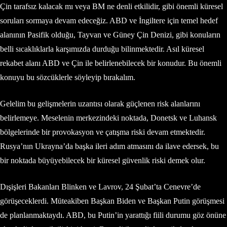
Çin tarafsız kalacak mı veya BM ne denli etkilidir, gibi önemli küresel
soruları sormaya devam edeceğiz. ABD ve İngiltere için temel hedef
alanının Pasifik olduğu, Tayvan ve Güney Çin Denizi, gibi konuların
belli sıcaklıklarla karşımızda durduğu bilinmektedir. Asıl küresel
rekabet alanı ABD ve Çin ile belirlenebilecek bir konudur. Bu önemli
konuyu bu sözcüklerle söyleyip bırakalım.
Gelelim bu gelişmelerin uzantısı olarak güçlenen risk alanlarını
belirlemeye. Meselenin merkezindeki noktada, Donetsk ve Luhansk
bölgelerinde bir provokasyon ve çatışma riski devam etmektedir.
Rusya’nın Ukrayna’da başka ileri adım atmasını da ilave edersek, bu
bir noktada büyüyebilecek bir küresel güvenlik riski demek olur.
Dışişleri Bakanları Blinken ve Lavrov, 24 Şubat’ta Cenevre’de
görüşeceklerdi. Müteakiben Başkan Biden ve Başkan Putin görüşmesi
de planlanmaktaydı. ABD, bu Putin’in yarattığı fiili durumu göz önüne