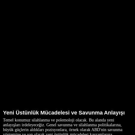
Yeni Üstünlük Mücadelesi ve Savunma Anlayışı
Temel konumuz silahlanma ve polemoloji olacak. Bu alanda yeni
anlayışları irdeleyeceğiz. Genel savunma ve silahlanma politikalarına,
büyük güçlerin aldıkları pozisyonlara, örnek olarak ABD'nin savunma
yöntemine ve son olarak yeni üstünlük mücadelesi kavramlarına