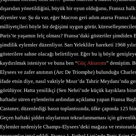
dışarıdan yönetildiğini, büyük bir oyun olduğunu, Fransız halk
diyenler var. Şu da var, eğer Macron geri adım atarsa Fransa’da
milliyetçileri böyle bir değişimi uygun görür, küreselleşmecil
Paris’te yaşamın felç olması? Fransa’daki gösteriler şimdiden 
şimdilik eylemler düzenliyor. Sarı Yelekliler hareketi 1968 yı
gösterilere sahne olacağı belirtiliyor. Eğer bu iş böyle genişl
kaydırılmak isteniyor ve buna ben “
Güç Aktarımı
” demiştim. B
Elysees ve zafer anıtının (Arc De Triomphe) bulunduğu Charle
ifade etsin diye, nasıl vaktiyle Mısır’da Tahrir Meydanı’nda g
görülüyor. Hatta yenilikçi (Sen Nehri’nde küçük kayıklara binm
haftadır süren eylemlerin ardından açıklama yapan Fransa Başb
Castaner, düzenlediği basın toplantısında, ülke çapında 125 bin 
Geçen haftaki şiddet olaylarının tekrarlanmaması için güvenlik ö
Eylemler nedeniyle Champs-Elysees’deki mağaza ve restoranlar k
programlar iptal edildi. Fransa 1. Futbol Ligi’nde Paris Saint