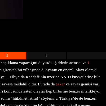
ir açıklama yapacağını duyurdu. Şiddetin artması ve
1
9’a girerken bu yılbaşında dünyanın en önemli olayı olarak
uriye… Libya’da Kaddafi’nin üzerine NATO kuvvetlerine bile
ki savaşa müdahil oldu. Burada da
asker
ve savaş gemisi var.
 konusunda zaten olaylar hep birbirine benzer nitelikteydi,
 ve sonra “hükümet istifa!” söylemi… Türkiye’de de benzeri
üzdeki günlerde Macron büyük ihtimalle bu kalkışmanın