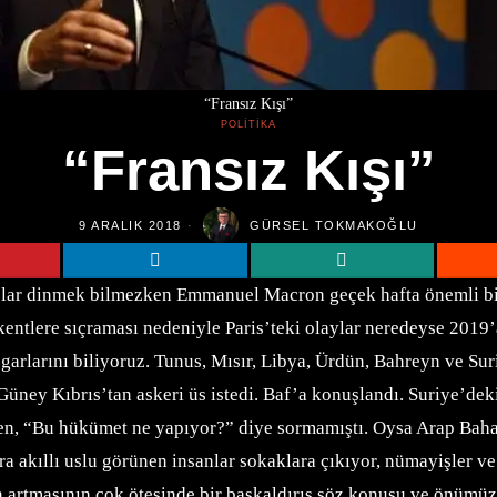
“Fransız Kışı”
POLITIKA
“Fransız Kışı”
9 ARALIK 2018
GÜRSEL TOKMAKOĞLU
estolar dinmek bilmezken Emmanuel Macron geçek hafta önemli b
k kentlere sıçraması nedeniyle Paris’teki olaylar neredeyse 201
garlarını biliyoruz. Tunus, Mısır, Libya, Ürdün, Bahreyn ve S
Güney Kıbrıs’tan askeri üs istedi. Baf’a konuşlandı. Suriye’de
n, “Bu hükümet ne yapıyor?” diye sormamıştı. Oysa Arap Baharı
onra akıllı uslu görünen insanlar sokaklara çıkıyor, nümayişler
n artmasının çok ötesinde bir başkaldırış söz konusu ve önüm