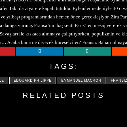
 Zafer Takı da ziyarete kapalı tutuldu. Eylemler nedeniyle 30 c
ve yılbaşı programlarından hemen önce gerçekleşiyor. Zira Par
a damga vurmuş Fransa’nın başkenti Paris’ten mesaj vererek yen
Savaşları ile kıskaca alınmaya çalışılıyorken, popülizmin ve k
ken… Acaba buna ne diyecek küreselciler? Fransız Baharı olmaya
TAGS:
LE
EDOUARD PHILIPPE
EMMANUEL MACRON
FRANSIZ
RELATED POSTS