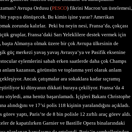
 o zaman? Avrupa Ordusu (
PESCO
) fikrini Macron’un üstelemesi,
çi bir yapıya dönüşecek. Bu kimin işine yarar? Amerikan
apmak zorunda kalırlar.
Peki bu neyin nesi, Fransa’da, çokçası
üçük gruplar, Fransa’daki Sarı Yeleklilere destek vermek için
il, başta Almanya olmak üzere bir çok Avrupa ülkesinin de
şik güç merkezi yavaş yavaş Avrasya’ya ve Pasifik eksenine
estocular eylemlerini sabah erken saatlerde daha çok Champs
sı anlam kazansın, görünsün ve toplanma yeri olarak anlam
çekleşiyor. Ancak çatışmalar ara sokaklara kadar sıçramış
ştiriliyor ki dünyanın dikkati buraya çekiliyor.
Fransa’da 4
nı söyledi, ama henüz başarılamadı. İçişleri Bakanı Christophe
na alındığını ve 17’si polis 118 kişinin yaralandığını açıkladı.
görev yaptı, Paris’te de 8 bin polisle 12 zırhlı araç görev aldı.
ler de kapatılırken Garnier ve Bastille Opera binalarındaki
ası planlanan karşılaşma da ertelendi. Paris’in sembollerinden