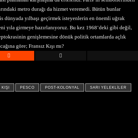
ivarındaki metro durağı da hizmet veremedi. Bütün bunlar
is dünyada yılbaşı geçirmek isteyenlerin en önemli uğrak
i yıla girmeye hazırlanıyoruz. Bu kez 1968’deki gibi değil,
leptokrasinin genişlemesine dönük politik ortamlarda açlık
cağına göre; Fransız Kışı mı?
 KIŞI
PESCO
POST-KOLONYAL
SARI YELEKLILER