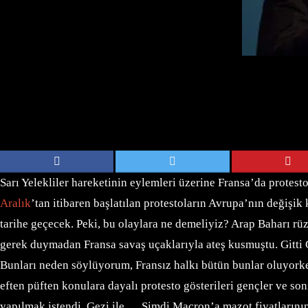
Sarı Yelekliler hareketinin eylemleri üzerine Fransa’da prot
Aralık
’tan itibaren başlatılan protestoların Avrupa’nın değişi
tarihe geçecek. Peki, bu olaylara ne demeliyiz?
Arap Baharı rüz
gerek duymadan Fransa savaş uçaklarıyla ateş kusmuştu. Gitti 
Bunları neden söylüyorum, Fransız halkı bütün bunlar oluyorke
eften püften konulara dayalı protesto gösterileri gençler ve s
yapılmak istendi, Gezi ile…
Şimdi Macron’a mazot fiyatlarını