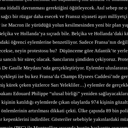
ına itidalli davranması gerektiğini öğütleyecek. Asıl sebep ne
 sağcı bir rüzgar daha esecek ve Fransız siyaseti aşırı milliyet
er ise Macron ile yürüdüğü yolun kesilmesinden yeni bir plan y
Belçika ve Hollanda’ya sıçradı bile. Belçika ve Hollanda’daki k
lındaki öğrenci eylemlerine benzetiliyor. Sadece Fransa’nın değ
eyecekse, neyin protestosu bu?
Düşünceme göre Atlantik’te yerle
u sancılı bir süreç olacak. Sancılarını şimdiden çekiyoruz.
Prot
s De Gaulle Meydanı’nda gerçekleştiriyor. Eylemler uluslarara
erçekleşti ise bu kez Fransa’da Champs Elysees Caddesi’nde ger
iş kürek çeken yüzlerce Sarı Yelekliler…) eylemler de gerçekle
akanı Edouard Philippe “ulusal birliği” yeniden sağlayacakları
kişinin katıldığı eylemlerde çıkan olaylarda 974 kişinin gözaltı
nlemlerinin artırılması dikkati çekti. Ülke çapında 89 bin polis 
epenklerini indirdiler. Gösteriler sebebiyle yakınlardaki müze
-Germain (PSG) ile Montpellier arasında bugün başkentte oynanm