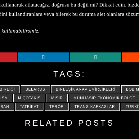
ullanarak atlatacağız, doğrusu bu değil mi? Dikkat edin, bizden 
ini kullandıranlara veya bilerek bu duruma alet olanlara sözü
 kullanabilirsiniz.
TAGS:
BIRLIĞI
BELARUS
BIRLEŞIK ARAP EMIRLIKLERI
BOB 
USA
MIÇOTAKIS
MISIR
MÜNHASIR EKONOMIK BÖLGE
IBAN
TATBIKAT
TERÖR
TRANS-KAFKASLAR
TÜRKI
RELATED POSTS