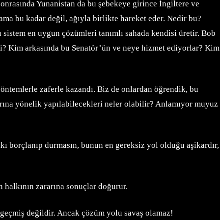
 sonrasında Yunanistan da bu şebekeye girince İngiltere ve
ma bu kadar değil, ağıyla birlikte hareket eder. Nedir bu?
bu sistem en uygun çözümleri tanımlı sahada kendisi üretir. Bob
Kim arkasında bu Senatör’ün ve neye hizmet ediyorlar? Kim
ntemlerle zaferle kazandı. Biz de onlardan öğrendik, bu
ına yönelik yapılabilecekleri neler olabilir? Anlamıyor muyuz
lkı borçlanıp durmasın, bunun en gereksiz yol olduğu aşikardır,
n halkının zararına sonuçlar doğurur.
z geçmiş değildir. Ancak çözüm yolu savaş olamaz!