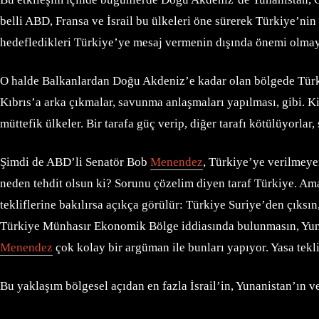
belli ABD, Fransa ve İsrail bu ülkeleri öne sürerek Türkiye’nin s
hedefledikleri Türkiye’ye mesaj vermenin dışında önemi olmay
O halde Balkanlardan Doğu Akdeniz’e kadar olan bölgede Türki
Kıbrıs’a arka çıkmalar, savunma anlaşmaları yapılması, gibi. K
müttefik ülkeler. Bir tarafa güç verip, diğer tarafı kötülüyorla
Şimdi de ABD’li Senatör Bob
Menendez
, Türkiye’ye verilmeye
neden tehdit olsun ki? Sorunu çözelim diyen taraf Türkiye. A
tekliflerine bakılırsa açıkça görülür: Türkiye Suriye’den çıks
Türkiye Münhasır Ekonomik Bölge iddiasında bulunmasın, Yunani
Menendez
çok kolay bir argüman ile bunları yapıyor. Yasa tekli
Bu yaklaşım bölgesel açıdan en fazla İsrail’in, Yunanistan’ın v