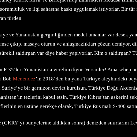
orumluluk ve ilgi sahasına baskı uygulamak istiyorlar. Bir tür me
an türden.
ye ve Yunanistan gerginliğinden medet umanlar var desek yanlı
imse çıkıp, masaya oturun ve anlaşmazlıkları çözün demiyor, dik
r, sürekli saldırgan var diye haber yapıyorlar. Kim o saldırgan? 
n F-35’leri Yunanistan’a verelim diyor. Versinler! Ama sebep ne
ma Bob
Menendez
’in 2018’den bu yana Türkiye aleyhindeki beya
ın, Suriye’ye bir garnizon devlet kurulsun, Türkiye Doğu Akdeni
stan’ın tezlerini kabul etsin, Türkiye Kıbrıs’tan askerini şe
flerinin en üstüne gerekçe olarak, Türkiye Rus malı S-400 satın 
e (GKRY’yi bünyelerine aldıktan sonra) denizden sınırlarını Lev