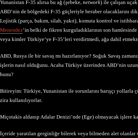
Yunanistan F-35 alırsa bu ağ (şebeke,
network
) ile çalışan uça
ABD’nin de bölgedeki F-35 güçleriyle beraber olacaklarını dikka
Lojistik (parça, bakım, silah, yakıt), komuta kontrol ve istihb
Menendez
’in belki de fikren kurguladıklarının son hamlesinde 
veya kimler Türkiye’ye F-35’leri verdirtmedi, ağa dahil etmekt
ABD, Rusya ile bir savaş mı hazırlanıyor? Soğuk Savaş zamanı
işlerin nasıl olduğunu. Acaba Türkiye üzerinden ABD’nin uzun
bunu?
Bitireyim: Türkiye, Yunanistan ile sorunlarını barışçı yollarla
zira kullanılıyorlar.
Miçotakis aldanıp Adalar Denizi’nde (Ege) olmayacak işlere kal
İçeride yaratılan gerginliğe bilerek veya bilmeden alet olanla