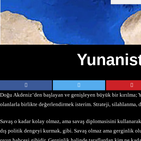
Yunanist
Doğu Akdeniz’den başlayan ve genişleyen büyük bir kırılma; Yu
olanlarla birlikte değerlendirmek isterim. Strateji, silahlanma,
Savaş o kadar kolay olmaz, ama savaş diplomasisini kullanarak 
dış politik dengeyi kurmak, gibi. Savaş olmaz ama gerginlik ol
oyun bahçesi gibidir. Gerginlik halinde taraflardan kim ne kada