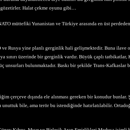
ı gözetirler. Halat çekme oyunu gibi…
 NATO müttefiki Yunanistan ve Türkiye arasında en üst perdede
ve Rusya yine planlı gerginlik hali gelişmektedir. Buna ilave 
ya sınırı üzerinde bir gerginlik vardır. Büyük çaplı tatbikatlar
 güç unsurları bulunmaktadır. Baskı bir şekilde Trans-Kafkaslar
tiğim çerçeve dışında ele alınması gereken bir konudur bunlar. 
unuttuk bile, ama terör bu istendiğinde hatırlatılabilir. Ortado
ey Kıbrıs, Mısır ve Birleşik Arap Emirlikleri Medusa isimli bi