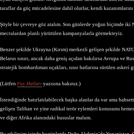
taraflar da güç mücadelesine dahil olurlar, kendi kazanımların
Şöyle bir çevreye göz atalım. Son günlerde yoğun biçimde iki
mecralardan planlı yürütülen kampanyalarla görmekteyiz.
Benzer şekilde Ukrayna (Kırım) merkezli gelişen şekilde NATO 
Belarus sınırı, ancak daha geniş açıdan bakılırsa Avrupa ve Rus
stratejik bombardıman uçakları, sınır hatlarına sürülen askeri
(Lütfen
Fay Hatları
yazısına bakınız.)
İstendiğinde hatırlatılabilecek başka alanlar da var ama bahset
gelişen Taliban ve yine radikal terör eylemleri konusunu hemen 
ve diğer Afrika alanındaki hususlar malum.
Bu etkileşim içinde bugünlerde Doğu Akdeniz’de Yunanistan, Gün