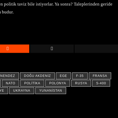
politik taviz bile istiyorlar. Ya sonra? Taleplerinden geride
m budur.
MNENDEZ
DOĞU AKDENIZ
EGE
F-35
FRANSA
NATO
POLITIKA
POLONYA
RUSYA
S-400
YE
UKRAYNA
YUNANISTAN