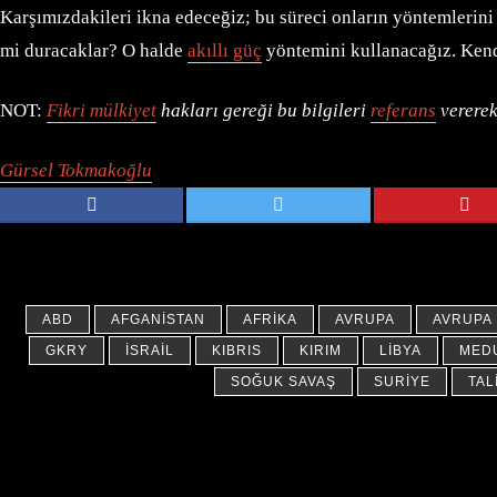
Karşımızdakileri ikna edeceğiz; bu süreci onların yöntemlerini k
mi duracaklar? O halde
akıllı güç
yöntemini kullanacağız. Kend
NOT:
Fikri mülkiyet
hakları gereği bu bilgileri
referans
vererek
Gürsel Tokmakoğlu
ABD
AFGANISTAN
AFRIKA
AVRUPA
AVRUPA 
GKRY
İSRAIL
KIBRIS
KIRIM
LIBYA
MED
SOĞUK SAVAŞ
SURIYE
TAL