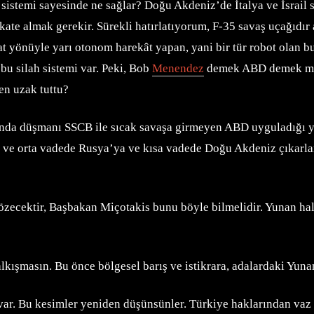
k sistemi sayesinde ne sağlar? Doğu Akdeniz’de İtalya ve İsrail
te almak gerekir. Sürekli hatırlatıyorum, F-35 savaş uçağıdır a
arat yönüyle yarı otonom harekât yapan, yani bir tür robot olan 
bu silah sistemi var. Peki, Bob
Menendez
demek ABD demek mi? 
en uzak tuttu?
nda düşmanı SSCB ile sıcak savaşa girmeyen ABD uyguladığı yö
 ve orta vadede Rusya’ya ve kısa vadede Doğu Akdeniz çıkarlar
 çözecektir, Başbakan Miçotakis bunu böyle bilmelidir. Yunan ha
kışmasın. Bu önce bölgesel barış ve istikrara, adalardaki Yuna
r var. Bu kesimler yeniden düşünsünler. Türkiye haklarından va