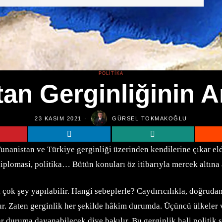
POLITIKA
an Gerginliğinin A
23 KASIM 2021
GÜRSEL TOKMAKOĞLU
nanistan ve Türkiye gerginliği üzerinden kendilerine çıkar el
 diplomasi, politika… Bütün konuları öz itibarıyla mercek altına
çok şey yapılabilir. Hangi sebeplerle? Caydırıcılıkla, doğrudan
ur. Zaten gerginlik her şekilde hâkim durumda. Üçüncü ülkeler v
r duruma dayanabilecek diye bakılır. Bu gerginlik hali politik s