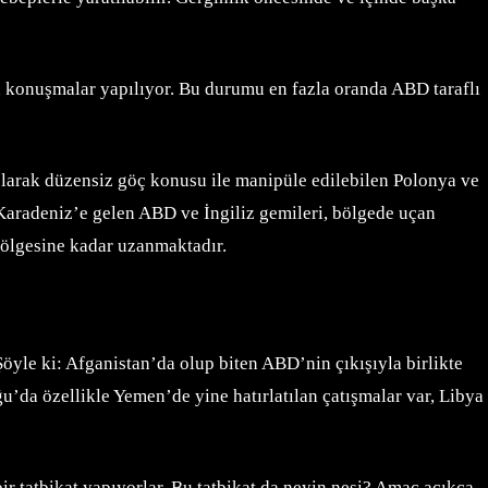
n konuşmalar yapılıyor. Bu durumu en fazla oranda ABD taraflı
olarak düzensiz göç konusu ile manipüle edilebilen Polonya ve
, Karadeniz’e gelen ABD ve İngiliz gemileri, bölgede uçan
 bölgesine kadar uzanmaktadır.
Şöyle ki: Afganistan’da olup biten ABD’nin çıkışıyla birlikte
ğu’da özellikle Yemen’de yine hatırlatılan çatışmalar var, Libya
r tatbikat yapıyorlar. Bu tatbikat da neyin nesi? Amaç açıkça