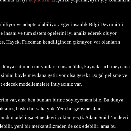
iliyor ve adapte olabiliyor. Eğer insanlık Bilgi Devrimi’ni
de insanı ve tüm sistem ögelerini iyi analiz ederek oluyor.
es, Hayek, Friedman kendiliğinden çıkmıyor, var olanların
l, dünya sathında milyonlarca insan öldü, kaynak sarfı meydana
elişimini böyle meydana getiriyor olsa gerek! Doğal gelişme ve
st edecek modellemelere ihtiyacınız var.
erim var, ama ben bunları birine söyleyemem bile. Bu dünya
ksınız, başka bir saha yok. Yeni bir gelişme alanı
onomik model inşa etme devri çoktan geçti. Adam Smith’in devri
ebilir, yeni bir merkantilizmden de söz edebilir; ama bu