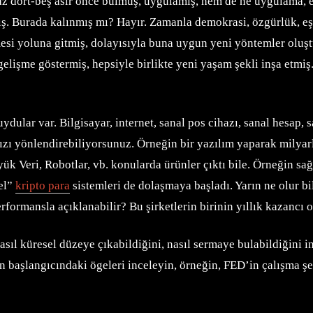
z dört-beş asır önce bulmuş, uygulamış, hem de ne uygulama, es
ış. Burada kalınmış mı? Hayır. Zamanla demokrasi, özgürlük, eş
lmesi yoluna gitmiş, dolayısıyla buna uygun yeni yöntemler olu
elişme göstermiş, hepsiyle birlikte yeni yaşam şekli inşa etmiş
ular var. Bilgisayar, internet, sanal pos cihazı, sanal hesap, s
nızı yönlendirebiliyorsunuz. Örneğin bir yazılım yaparak milyar
k Veri, Robotlar, vb. konularda ürünler çıktı bile. Örneğin sağ
kel”
kripto para
sistemleri de dolaşmaya başladı. Yarın ne olur 
rformansla açıklanabilir? Bu şirketlerin birinin yıllık kazancı 
asıl küresel düzeye çıkabildiğini, nasıl sermaye bulabildiğini i
 başlangıcındaki ögeleri inceleyin, örneğin, FED’in çalışma ş