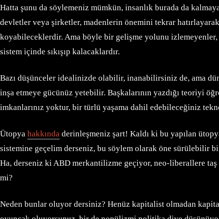
Hatta şunu da söylemeniz mümkün, insanlık burada da kalmayaca
devletler veya şirketler, madenlerin önemini tekrar hatırlayara
koyabileceklerdir. Ama böyle bir gelişme yolunu izlemeyenler, do
sistem içinde sıkışıp kalacaklardır.
Bazı düşünceler idealinizde olabilir, inanabilirsiniz de, ama d
inşa etmeye gücünüz yetebilir. Başkalarının yazdığı teoriyi öğr
imkanlarınız yoktur, bir türlü yaşama dahil edebileceğiniz tekn
Ütopya
hakkında
derinleşmeniz şart! Kaldı ki bu yapılan ütopya
sistemine geçelim derseniz, bu söylem olarak öne sürülebilir bi
Ha, derseniz ki ABD merkantilizme geçiyor, neo-liberallere taş 
mi?
Neden bunlar oluyor dersiniz? Henüz kapitalist olmadan kapita
oyuncak oluyorsunuz, bir de popülizmi politika diye düşünüyor