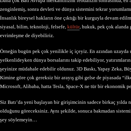
Daha çok Batı Avrupa merkantilizmi feodalizm sonrasında, en a
zenginlemiş, sonra devleti ve dünya sistemini tekrar yorumlam
İnsanlık bireysel hakların öne çıktığı bir kurguyla devam edi
siyasal, bilim, teknoloji, felsefe,
kültür
, hukuk, pek çok alanda g
evrimleşme de diyebiliriz.
Örneğin bugün pek çok yenilikle iç içeyiz. En azından uzayda uyd
yelkenlideyken dünya borsalarını takip edebiliyor, yatırımları
şeyinize müdahale edebilir oldunuz. 3D Baskı, Yapay Zeka, Büyü
Kimine göre çok gereksiz bir arayış gibi gelse de piyasada “il
Microsoft, Alibaba, hatta Tesla, Space-X ne tür bir ekonomik pe
Siz Batı’da yeni başlayan bir girişimcinin sadece birkaç yılda n
olduğunu göreceksiniz. Aynı şekilde, sonuca bakmadan sistemin
şey söylemeyin…