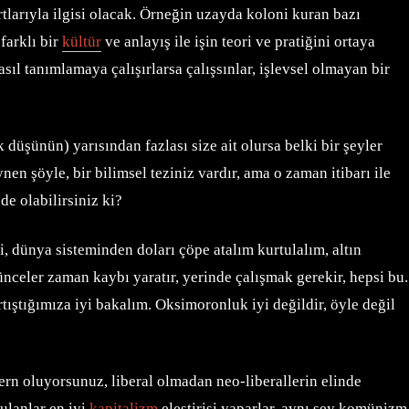
larıyla ilgisi olacak. Örneğin uzayda koloni kuran bazı
farklı bir
kültür
ve anlayış ile işin teori ve pratiğini ortaya
sıl tanımlamaya çalışırlarsa çalışsınlar, işlevsel olmayan bir
düşünün) yarısından fazlası size ait olursa belki bir şeyler
n şöyle, bir bilimsel teziniz vardır, ama o zaman itibarı ile
e olabilirsiniz ki?
i, dünya sisteminden doları çöpe atalım kurtulalım, altın
nceler zaman kaybı yaratır, yerinde çalışmak gerekir, hepsi bu.
ıştığımıza iyi bakalım. Oksimoronluk iyi değildir, öyle değil
rn oluyorsunuz, liberal olmadan neo-liberallerin elinde
ulanlar en iyi
kapitalizm
eleştirisi yaparlar, aynı şey komünizm