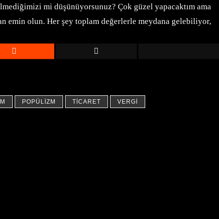
 bilmediğimizi mi düşünüyorsunuz? Çok güzel yapacaktım ama
an emin olun. Her şey toplam değerlerle meydana gelebiliyor,
ZM
POPÜLIZM
TICARET
VERGI