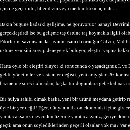
için de geçerlidir, liberalizm veya merkantilizm için de…
Bakın bugüne kadarki gelişime, ne görüyoruz? Sanayi Devrimi’n
gerçekleştirdi ise bu gelişme taş üstüne taş koymakla ilgili ola
Fikirlerini savunsam da savunmasam da örneğin Calvin, Malthus,
üstüne yenisini arayıp deneyerek buluyor, eleştiri yapma hakkı
Hatta öyle bir eleştiri oluyor ki sonucunda o yaşadığımız I. v
geldi, yönetimler ve sistemler değişti, yeni arayışlar söz konu
hazmetme süreci olmadan, başka tür doğumlara gebe kalmak nasıl
Bir hülya sahibi olmak başka, yeni bir ürünü meydana getirip
öyle bir yer değil! Eğer, dünyanın ilk on ekonomisi içine girec
yaratacaksanız mevcudun üzerine yaratacaksınız, geriye dönerek
geçti; ama onun söylediklerinden geçerli olanlar yok mu? Var el