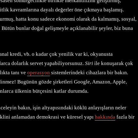
asen sömürgecilikle birlikte merkantilizmi geliştirmiş,
itlik kavramlarına dayalı değerler öne çıkmaya başlamış.
şturmuş, hatta konu sadece ekonomi olarak da kalmamış, sosyal,
. Bütün bunlar doğal gelişmeyle açıklanabilir şeyler, biz buna
anal kredi, vb. o kadar çok yenilik var ki, okyanusta
larca dolarlık servet yapabiliyorsunuz.
Siri
ile konuşarak çok
lıkta tanı ve
operasyon
sistemlerindeki cihazlara bir bakın.
bilinmez! Bugünün gözde şirketleri Google, Amazon, Apple,
onlarca ülkenin bütçesini katlar durumda.
nceleyin bakın, işin altyapısındaki köklü anlayışların neler
eklini anlamadan demokrasi ve küresel yapı
hakkında
fazla bir