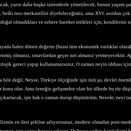
k, yarın daha başka sistemlerle yönetilecek, bunun yaşam şart
k, belki neo-merkantilist diyebileceğimiz, ama XVI. asırdan çok 
ğal olmadıkları ve ezbere hareket ettikleri için, kendilerini na
ünyada halen dönen değerin (bunu tüm ekonomik varlıklar olarak 
enmiş olmanız, sınavlardan geçer not almanız yetmeyecektir. Ayne
olojik gereci yapıp kullanamazsınız. O zaman neyin iddiası içind
 bile değil. Neyse, Türkiye ölçeğinde işin özü şu, devlet öneml
r konu olur. Ama örneğin gelişmekte olan bir ülkede bu tür düşü
çıkartacak, işte bak o zaman durup düşünürüm. Nerede, neyi tart
lizmin en ileri şekline atlıyorsunuz, modern olmadan post-mode
sunuz, işte sonuç buraya çıkıyor. Doğrusu şudur; kapitalizmi b