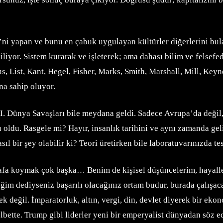
i yapan ve bunu en çabuk uygulayan kültürler diğerlerini bulab
biliyor. Sistem kurarak ve işleterek; ama dahası bilim ve felsefe
 List, Kant, Hegel, Fisher, Marks, Smith, Marshall, Mill, Keyn
na sahip oluyor.
e II. Dünya Savaşları bile meydana geldi. Sadece Avrupa’da deği
su oldu. Rasgele mi? Hayır, insanlık tarihini ve aynı zamanda g
 bir şey olabilir ki? Teori üretirken bile laboratuvarınızda te
 rafa koymak çok başka… Benim de kişisel düşüncelerim, hayall
eğim dediyseniz başarılı olacağınız ortam budur, burada çalışaca
 değil. İmparatorluk, altın, vergi, din, devlet diyerek bir ek
bette. Trump gibi liderler yeni bir emperyalist dünyadan söz ed