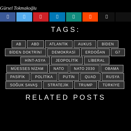
Gürsel Tokmakoğlu
TAGS:
AB
ABD
ATLANTIK
AUKUS
BIDEN
BIDEN DOKTRINI
DEMOKRASI
ERDOĞAN
G7
HINT-ASYA
JEOPOLITIK
LIBERAL
MÜESSES NIZAM
NATO
NATO 2030
OBAMA
PASIFIK
POLITIKA
PUTIN
QUAD
RUSYA
SOĞUK SAVAŞ
STRATEJIK
TRUMP
TÜRKIYE
RELATED POSTS