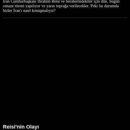
İran Cumhurbaşkanı İbrahim Reisi ve beraberindekiler için dün, bugün
cenaze töreni yapılıyor ve yarın toprağa verilecekler. Peki bu durumda
bizler İran'ı nasıl konuşmalıyız?
Reisi’nin Olayı