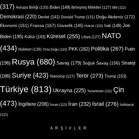
(317)
Biden
(149)
Avrupa Birliği
(133)
Birleşmiş Milletler
(127)
BM
(112)
Demokrasi
(220)
Doğu Akdeniz
(172)
Devlet
(141)
Donald Trump
(131)
Joe
Ekonomi
(161)
Fransa
(167)
Güvenlik
(145)
Irak
(148)
Hukuk
(110)
NATO
Küresel
(255)
Biden
(195)
Kültür
(143)
Libya
(127)
(434)
Politika
(267)
Putin
PKK
(182)
Nükleer
(136)
Orta Doğu
(110)
Rusya
(680)
(196)
Strateji
Savaş
(179)
Soğuk Savaş
(156)
Suriye
(423)
Terör
(273)
(186)
Trump
(153)
Teknoloji
(127)
Türkiye
(813)
Çin
Ukrayna
(225)
Yunanistan
(111)
(473)
İsrail
(276)
İngiltere
(206)
İran
(232)
İnsan
(113)
İstihbarat
(121)
ARŞIVLER
Arşivler