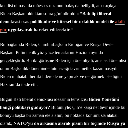
kendisi olmasa da müesses nizamın bakış da belliydi, ama açıkça
Biden Başkan olduktan sonra görünür oldu:
“
Batı tipi liberal
demokrasi esas politikadır ve küresel bir ortaklık modeli ile
akıllı
güç
uygulayarak hareket edilecektir.
“
Bu bağlamda Biden, Cumhurbaşkanı Erdoğan ve Rusya Devlet
Başkanı Putin ile ilk yüz yüze temaslarını Haziran ayında
gerçekleştirdi. Bu iki görüşme Biden için önemliydi, ama asıl önemlisi
onun Başkanlık döneminde tutunacağı tavrın netlik kazanmasıydı.
Biden muhatabı her iki lidere de ne yapmak ve ne görmek istediğini
Haziran’da ifade etti.
Bugün Batı liberal demokrasi ideasının temsilcisi
Biden Yönetimi
hangi politikayı güdüyor?
Bütünüyle; Çin’e karşı net tavır içinde bu
konuyu başka bir zaman ele alalım, bu noktada konumuzla alakalı
olarak,
NATO’yu da arkasına alarak planlı bir biçimde Rusya’ya