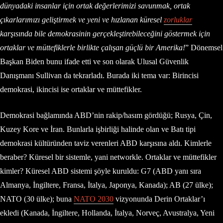
dünyadaki insanlar için ortak değerlerimizi savunmak, ortak
çıkarlarımızı geliştirmek ve yeni ve hızlanan küresel
zorluklar
karşısında bile demokrasinin gerçekleştirebileceğini göstermek için
ortaklar ve müttefiklerle birlikte çalışan güçlü bir Amerika!
” Dönemsel
Başkan Biden bunu ifade etti ve son olarak Ulusal Güvenlik
Danışmanı Sullivan da tekrarladı. Burada iki tema var: Birincisi
demokrasi, ikincisi ise ortaklar ve müttefikler.
Demokrasi bağlamında ABD’nin rakip/hasım gördüğü; Rusya, Çin,
Kuzey Kore ve İran. Bunlarla işbirliği halinde olan ve Batı tipi
demokrasi kültüründen taviz verenleri ABD karşısına aldı. Kimlerle
beraber? Küresel bir sistemle, yani networkle. Ortaklar ve müttefikler
kimler? Küresel ABD sistemi şöyle kuruldu: G7 (ABD yanı sıra
Almanya, İngiltere, Fransa, İtalya, Japonya, Kanada); AB (27 ülke);
NATO (30 ülke); buna
NATO 2030
vizyonunda Derin Ortaklar’ı
ekledi (Kanada, İngiltere, Hollanda, İtalya, Norveç, Avustralya, Yeni