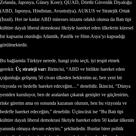
Zelanda, Japonya, Güney Kore); QUAD, Dörtlü Güvenlik Diyaloğu
(ABD, Japonya, Hindistan, Avustralya), AUKUS ve Stratejik Ortak
(İsrail). Her ne kadar ABD müesses nizamı odaklı olunsa da Batı tipi
kültüre dayalı liberal demokrasi fikriyle hareket eden ülkelerin küresel
bir kapsama oturduğu Atlantik, Pasifik ve Hint-Asya’yı kapsadığı
görülmektedir.
Bu bağlamda Türkiye nerede, hangi yolu seçti, iyi tespit etmek
gerekir.
Üç strateji var:
Birincisi, “ABD ve birlikte hareket eden
çoğunluğu gelişmiş 50 civarı ülkeden beklentim az, ben yeni bir
vizyonla ve hedefle hareket edeceğim…” denebilir. İkincisi, “Dünya
yeniden kuruluyor, ben de aralardan çıkarak genişler ve güçlenirim,
riske girerim ama en sonunda kazanan olurum, ben bu vizyonla ve
hedefle hareket edeceğim,” denebilir. Üçüncüsü ise “Bu Batı tipi
kültüre dayalı liberal demokrasi fikriyle hareket eden 50 kadar ülkenin
yanında olmaya devam edeyim,” şeklindedir. Bunlar birer politik