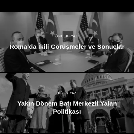
ÖNCEKİ YAZI
Roma’da İkili Görüşmeler ve Sonuçlar
DİĞER YAZI
Yakın Dönem Batı Merkezli Yalan
Politikası