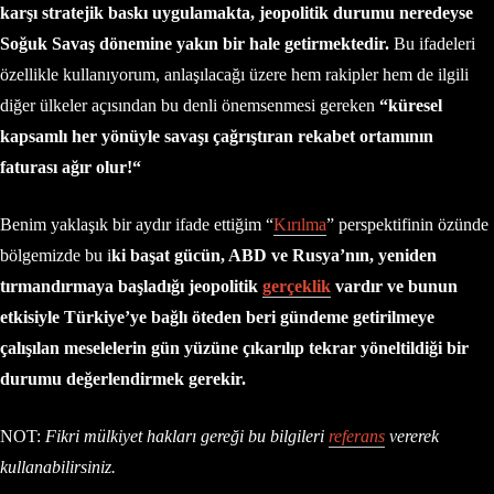
karşı stratejik baskı uygulamakta, jeopolitik durumu neredeyse
Soğuk Savaş dönemine yakın bir hale getirmektedir.
Bu ifadeleri
özellikle kullanıyorum, anlaşılacağı üzere hem rakipler hem de ilgili
diğer ülkeler açısından bu denli önemsenmesi gereken
“
küresel
kapsamlı her yönüyle savaşı çağrıştıran rekabet ortamının
faturası ağır olur!
“
Benim yaklaşık bir aydır ifade ettiğim “
Kırılma
” perspektifinin özünde
bölgemizde bu i
ki başat gücün, ABD ve Rusya’nın, yeniden
tırmandırmaya başladığı jeopolitik
gerçeklik
vardır ve bunun
etkisiyle Türkiye’ye bağlı öteden beri gündeme getirilmeye
çalışılan meselelerin gün yüzüne çıkarılıp tekrar yöneltildiği bir
durumu değerlendirmek gerekir.
NOT:
Fikri mülkiyet hakları gereği bu bilgileri
referans
vererek
kullanabilirsiniz.