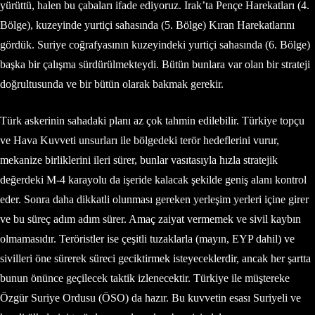
yürüttü, halen bu çabaları ifade ediyoruz. Irak’ta Pençe Harekatları (4.
Bölge), kuzeyinde yurtiçi sahasında (5. Bölge) Kıran Harekatlarını
gördük. Suriye coğrafyasının kuzeyindeki yurtiçi sahasında (6. Bölge)
başka bir çalışma sürdürülmekteydi. Bütün bunlara var olan bir strateji
doğrultusunda ve bir bütün olarak bakmak gerekir.
Türk askerinin sahadaki planı az çok tahmin edilebilir. Türkiye topçu
ve Hava Kuvveti unsurları ile bölgedeki terör hedeflerini vurur,
mekanize birliklerini ileri sürer, bunlar vasıtasıyla hızla stratejik
değerdeki M-4 karayolu da işeride kalacak şekilde geniş alanı kontrol
eder. Sonra daha dikkatli olunması gereken yerleşim yerleri içine girer
ve bu süreç adım adım sürer. Amaç zaiyat vermemek ve sivil kaybın
olmamasıdır. Teröristler ise çeşitli tuzaklarla (mayın, EYP dahil) ve
sivilleri öne sürerek süreci geciktirmek isteyeceklerdir, ancak her şartta
bunun önünce geçilecek taktik izlenecektir. Türkiye ile müştereke
Özgür Suriye Ordusu (ÖSO) da hazır. Bu kuvvetin esası Suriyeli ve