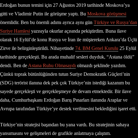
Erdoğan bunun temini için 27 Ağustos 2019 tarihinde Moskova’ya
gitti ve Vladimir Putin ile görüşme yaptı. Bu
Moskova görüşmesi
önemlidir. Ben bu önemli adımı ayrıca aynı gün
Türkiye ve Rusya’dan
Suriye Hamlesi
yazısıyla okurlar açısında pekiştirdim. Buna ilave
olarak 16 Eylül’de konu Rusya ve İran ile müştereken Ankara’da Üçlü
Zirve ile belirginleştirildi. Nihayetinde
74. BM Genel Kurulu
25 Eylül
tarihinde gerçekleşti. Bu arada muhalif sesleri duyduk, “Astana öldü”
dendi. Ben de
Astana Ruhu Olmasaydı
olmazdı şeklinde yazdım.
Çünkü toprak bütünlüğünden tutun Suriye Demokratik Güçleri’nin
(SDG) terörist ilanına dek pek çok Türkiye’nin istediği kazanım bu
sayede gerçekleşti ve gerçekleşmeye de devam etmektedir. Bir ilave
daha, Cumhurbaşkanı Erdoğan Barış Pınarları ilanında Araplar ve
Avrupa tarafından Türkiye’ye destek verilmesini beklediğini işaret etti.
Türkiye’nin stratejisi başından bu yana vardı. Bu stratejinin sahaya
yansımasını ve gelişmeleri de grafikle anlatmaya çalıştım.