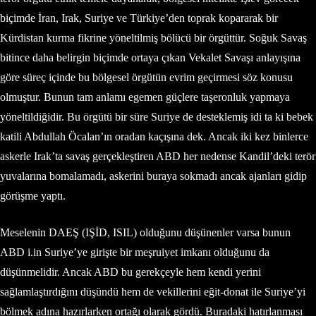
biçimde İran, Irak, Suriye ve Türkiye’den toprak kopararak bir
Kürdistan kurma fikrine yöneltilmiş bölücü bir örgüttür. Soğuk Savaş
bitince daha belirgin biçimde ortaya çıkan Vekalet Savaşı anlayışına
göre süreç içinde bu bölgesel örgütün evrim geçirmesi söz konusu
olmuştur. Bunun tam anlamı egemen güçlere taşeronluk yapmaya
yöneltildiğidir. Bu örgütü bir süre Suriye de desteklemiş idi ta ki bebek
katili Abdullah Öcalan’ın oradan kaçışına dek. Ancak iki kez binlerce
askerle Irak’ta savaş gerçekleştiren ABD her nedense Kandil’deki terör
yuvalarına bomalamadı, askerini buraya sokmadı ancak ajanları gidip
görüşme yaptı.
Meselenin DAEŞ (IŞİD, ISIL) olduğunu düşünenler varsa bunun
ABD i.in Suriye’ye girişte bir meşruiyet imkanı olduğunu da
düşünmelidir. Ancak ABD bu gerekçeyle hem kendi yerini
sağlamlaştırdığını düşündü hem de vekillerini eğit-donat ile Suriye’yi
bölmek adına hazırlarken ortağı olarak gördü. Buradaki hatırlanması