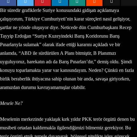
Bir süredir grafiklerle Suriye konusundaki gidişatı açıklamaya
çalışıyorum, Türkiye Cumhuriyeti’nin karar süreçleri nasıl gelişiyor,
şartlar ne yönde oluşuyor diye. Neticede dün Cumhurbaşkanı Recep
Tayyip Erdoğan “Suriye Kuzeyindeki Barış Koridorunu Barış
Pınarlarıyla sulamak” olarak ifade ettiği kararını açıkladı ve bir
anlamda, “ABD ile sürdürülen A Planı bitmiştir, B Planımızı
uyguluyoruz, harekatın adı da Barış Pınarları’dır,” demiş oldu. Şimdi
konuyu toparlamakta yarar var kanısındayım. Neden? Çünkü en fazla
birlik beraberlik ihtiyacına sahip olunan bir anda, savaşa giriyorken,
aramızdan durumu kavrayamamışlar olabilir.
Mesele Ne?
Meselenin merkezinde yaklaşık kırk yıldır PKK terör örgütü denen bu
musibeti ortadan kaldırmakla ilgilendiğimizi bilmemiz gerekiyor. Bu
terör örgütü etnik temele dayanarak, bölgesel nitelikte işlev görecek