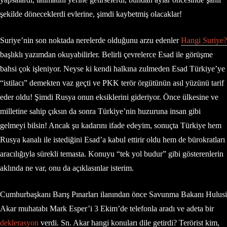
şekilde döneceklerdi evlerine, şimdi kaybetmiş olacaklar!
Suriye’nin son noktada nerelerde olduğunu arzu edenler
Hangi Suriye?
başlıklı yazımdan okuyabilirler. Belirli çevrelerce Esad ile görüşme
bahsi çok işleniyor. Neyse ki kendi halkına zulmeden Esad Türkiye’ye
“istilacı” demekten vaz geçti ve PKK terör örgütünün asıl yüzünü tarif
eder oldu! Şimdi Rusya onun eksiklerini gideriyor. Önce ülkesine ve
milletine sahip çıksın da sonra Türkiye’nin huzuruna insan gibi
gelmeyi bilsin! Ancak şu kadarını ifade edeyim, sonuçta Türkiye hem
Rusya kanalı ile istediğini Esad’a kabul ettirir oldu hem de bürokratları
aracılığıyla sürekli temasta. Konuyu “tek yol budur” gibi gösterenlerin
aklında ne var, onu da açıklasınlar isterim.
Cumhurbaşkanı Barış Pınarları ilanından önce Savunma Bakanı Hulusi
Akar muhatabı Mark Esper’i 3 Ekim’de telefonla aradı ve adeta bir
deklerasyon
verdi. Sn. Akar hangi konuları dile getirdi? Terörist kim,