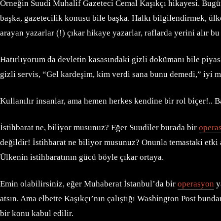
Örneğin Suudi Muhalif Gazeteci Cemal Kaşıkçı hikayesi. Bugün it
başka, gazetecilik konusu bile başka. Halkı bilgilendirmek, ül
arayan yazarlar (!) çıkar hikaye yazarlar, raflarda yerini alır b
Hatırlıyorum da devletin kasasındaki gizli dokümanı bile piya
gizli servis, “Gel kardeşim, kim verdi sana bunu demedi,” iyi m
Kullanılır insanlar, ama hemen herkes kendine bir rol biçer!.. 
İstihbarat ne, biliyor musunuz? Eğer Suudiler burada bir
opera
değildir! İstihbarat ne biliyor musunuz? Onunla temastaki etki 
Ülkenin istihbaratının gücü böyle çıkar ortaya.
Emin olabilirsiniz, eğer Muhaberat İstanbul’da bir
operasyon
y
atsın. Ama elbette Kaşıkçı’nın çalıştığı Washington Post bundan h
bir konu kabul edilir.