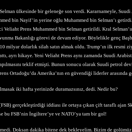
Selman ülkesinde bir geleneğe son verdi. Kararnameyle, Suudi 
ammed bin Nayif’in yerine oğlu Muhammed bin Selman’ı getirdi
kinci Veliaht Prens Muhammed bin Selman getirildi. Kral Selm
avunma Bakanlığı görevi de devam ediyor. Böylelikle genç Ba
milyar dolarlık silah satın almak oldu. Trump’ın ilk resmi ziy
attı, ayrı hikaye. Yeni Veliaht Prens aynı zamanda Suudi Arabi
r yapılmasını teklif etmişti. Bunun sonucu olarak Suudi petrol 
Prens Ortadoğu’da Amerika’nın en güvendiği liderler arasında gö
lmasak iki hafta yerinizde duramazsınız, dedi. Nedir bu?
FSB) gerçekleştirdiği iddiası ile ortaya çıkan çift taraflı ajan 
ise bu FSB’nin İngiltere’ye ve NATO’ya tam bir gol!
tmedi. Doksan dakika bitene dek bekleyelim. Bizim de golümüz ol