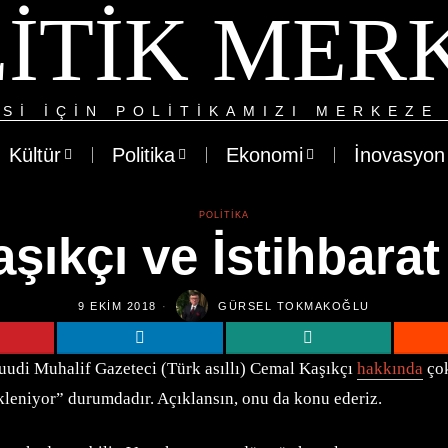
ITIK MER
SI IÇIN POLITIKAMIZI MERKEZE 
Kültür
Politika
Ekonomi
İnovasyon
POLITIKA
şıkçı ve İstihbarat
9 EKIM 2018
GÜRSEL TOKMAKOĞLU
Suudi Muhalif Gazeteci (Türk asıllı) Cemal Kaşıkçı
hakkında
çok
kleniyor” durumdadır. Açıklansın, onu da konu ederiz.