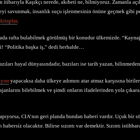
ibarıyla Kaşıkçı nerede, akıbeti ne, bilmiyoruz. Zamanla açıklar
keyi savunmak, insanlık suçu işlenmesinin önüne geçmek gibi pek
u
kitaplar
.
sada rafta bulabilmek görülmüş bir konudur ülkemizde. “Kaynağ
i! “Politika başka iş,” dedi herhalde…
Bazıları hayal dünyasındadır, bazıları ise tarih yazan, bilinmed
syon
yapacaksa daha ülkeye adımını atar atmaz karşısına biriler
ajanlarını bilebilmek ve şimdi onların ifadelerinden yola çıkar
apıyorsa, CIA’nın geri planda bundan haberi vardır. Uçuk bir s
abersiz olacaktır. Bilirse sızıntı var demektir. Sızıntı istihbar