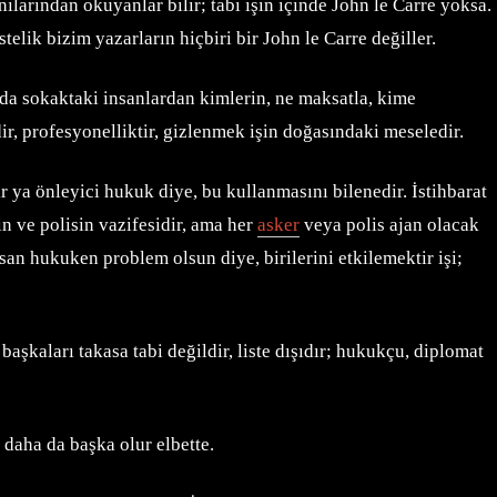
nılarından okuyanlar bilir; tabi işin içinde John le Carre yoksa.
elik bizim yazarların hiçbiri bir John le Carre değiller.
amda sokaktaki insanlardan kimlerin, ne maksatla, kime
dir, profesyonelliktir, gizlenmek işin doğasındaki meseledir.
ir ya önleyici hukuk diye, bu kullanmasını bilenedir. İstihbarat
in ve polisin vazifesidir, ama her
asker
veya polis ajan olacak
san hukuken problem olsun diye, birilerini etkilemektir işi;
r; başkaları takasa tabi değildir, liste dışıdır; hukukçu, diplomat
 daha da başka olur elbette.