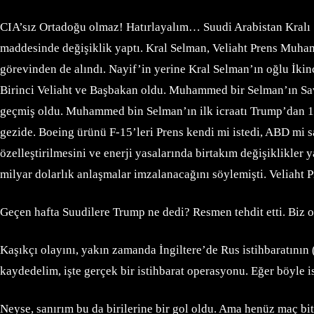
CIA’sız Ortadoğu olmaz! Hatırlayalım… Suudi Arabistan Kralı 
maddesinde değişiklik yaptı. Kral Selman, Veliaht Prens Muh
görevinden de alındı. Nayif’in yerine Kral Selman’ın oğlu İ
Birinci Veliaht ve Başbakan oldu. Muhammed bir Selman’ın S
geçmiş oldu. Muhammed bin Selman’ın ilk icraatı Trump’dan 110 
gezide. Boeing ürünü F-15’leri Prens kendi mi istedi, ABD mi s
özelleştirilmesini ve enerji yasalarında birtakım değişiklikle
milyar dolarlık anlaşmalar imzalanacağını söylemişti. Veliaht 
Geçen hafta Suudilere Trump ne dedi? Resmen tehdit etti. Biz o
Kaşıkçı olayını, yakın zamanda İngiltere’de Rus istihbaratının (
kaydedelim, işte gerçek bir istihbarat operasyonu. Eğer böyle 
Neyse, sanırım bu da birilerine bir gol oldu. Ama henüz maç bi