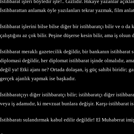
İstihbarat işleri böyledir işte!.. Gizlidir. Hikaye yazanlar açı
İstihbarattan anlamak öyle yazılanları tekrar yazmak, film anlat
İstihbarat işlerini bilse bilse diğer bir istihbaratçı bilir ve
çalıştığını az çok bilir. Peşine düşerse kesin bilir, ama iş ols
İstihbarat meraklı gazetecilik değildir, bir bankanın istihbarat
diplomasi değildir, her diplomat istihbarat işinde olmalıdır, ama
değil ya! Etki ajanı ne? Ortada dolaşan, iş güç sahibi biridir;
gerçek ajanlık yapmak ise başkadır.
İstihbaratçıyı diğer istihbaratçı bilir; istihbaratçı diğer istihba
veya iş adamıdır, ki mevzuat bunlara değişir. Karşı-istihbarat 
İstihbaratı sulandırmak kabul edilir değildir! El Muhaberat imiş