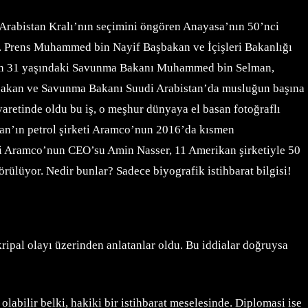
Arabistan Kralı’nın seçimini öngören Anayasa’nın 50’nci
. Prens Muhammed bin Nayif Başbakan ve İçişleri Bakanlığı
an’ın 31 yaşındaki Savunma Bakanı Muhammed bin Selman,
şbakan ve Savunma Bakanı Suudi Arabistan’da musluğun başına
aretinde oldu bu iş, o meşhur dünyaya el basan fotoğraflı
stan’ın petrol şirketi Aramco’nun 2016’da kısmen
devi Aramco’nun CEO’su Amin Nasser, 11 Amerikan şirketiyle 50
rülüyor. Nedir bunlar? Sadece biyografik istihbarat bilgisi!
Skripal olayı üzerinden anlatanlar oldu. Bu iddialar doğruysa
abilir belki, hakiki bir istihbarat meselesinde. Diplomasi ise