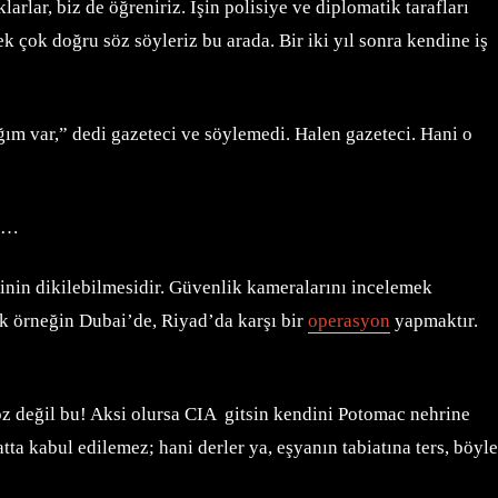
lar, biz de öğreniriz. İşin polisiye ve diplomatik tarafları
 çok doğru söz söyleriz bu arada. Bir iki yıl sonra kendine iş
ım var,” dedi gazeteci ve söylemedi. Halen gazeteci. Hani o
en…
inin dikilebilmesidir. Güvenlik kameralarını incelemek
ak örneğin Dubai’de, Riyad’da karşı bir
operasyon
yapmaktır.
öz değil bu! Aksi olursa CIA gitsin kendini Potomac nehrine
atta kabul edilemez; hani derler ya, eşyanın tabiatına ters, böyle