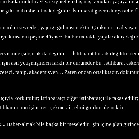
klanan kadarını bilir. Veya kıymetten düşmüş konuları yaşayanın a
ır gibi muhabbet etmek değildir. İstihbarat gizem dünyasıdır. Üst
 o da kenardan seyreder, yaptığı gülümsemektir. Çünkü normal yaş
un diye kimsenin peşine düşmez, bu bir merakla yapılacak iş değil
 servisinde çalışmak da değildir… İstihbarat hukuk değildir, den
 işin asıl yetişmişinden farklı bir durumdur bu. İstihbarat asker
 gazeteci, rahip, akademisyen… Zaten ondan ortalıktadır, dokunur
ratçıyla korkutulur; istihbaratçı diğer istihbaratçı ile takas edili
istihbaratçının işine rest çekmektir, elini gördüm demektir…
!.. Haber-almak bile başka bir meseledir. İşin içine plan girince