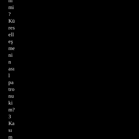
ni
mi
?
Kü
res
ell
eş
me
ni
n
ası
l
pa
tro
nu
ki
m?
3
Ka
sı
m