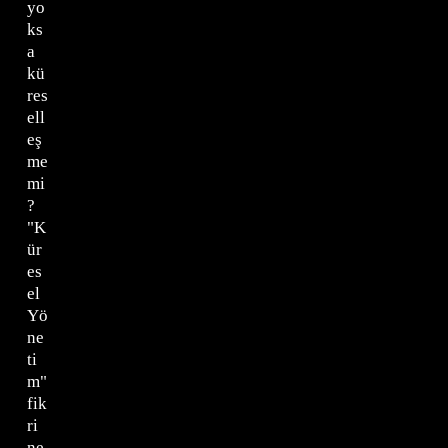
yo
ks
a
kü
res
ell
eş
me
mi
?
"K
ür
es
el
Yö
ne
ti
m"
fik
ri
ne