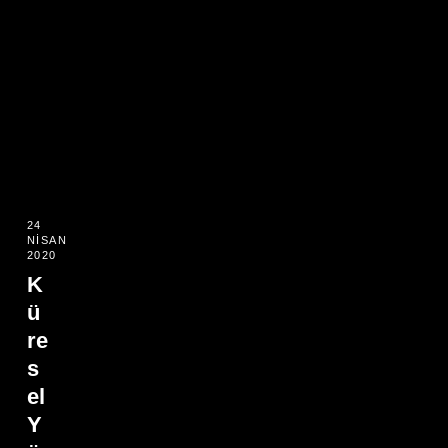
24
NISAN
2020
K
ü
re
s
el
Y