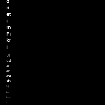
ö
n
et
i
m
Fi
kr
i
Ul
usl
ar
ar
ası
sis
te
m
mi
,