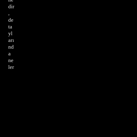
dir
,
de
ta
yl
arı
nd
a
ne
ler