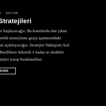
4
KÜLTÜR
tratejileri
 ile başlayacağız. Bu konularda öne çıkan
menlik stratejisine geçiş aşamasındaki
ini açıklayacağız. Stratejist Yaklaşımı Asıl
 Pasifikten Atlantik’e kadar at sürdüler.
atejisi yazıp bırakmadılar,
MORE