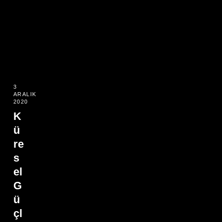
3
ARALIK
2020
K
ü
re
s
el
G
ü
çl