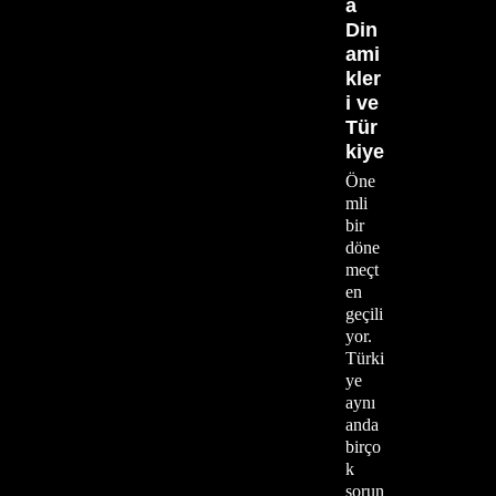
a
Din
ami
kler
i ve
Tür
kiye
Öne
mli
bir
döne
meçt
en
geçili
yor.
Türki
ye
aynı
anda
birço
k
sorun