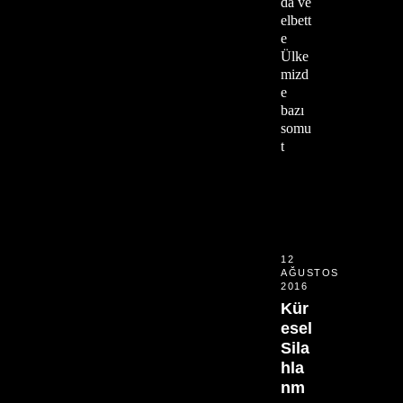
da ve
elbett
e
Ülke
mizd
e
bazı
somu
t
12
AĞUSTOS
2016
Kür
esel
Sila
hla
nm