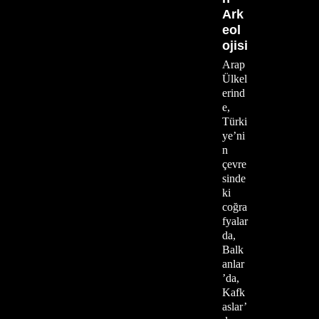
Ark
eol
ojisi
Arap
Ülkel
erind
e,
Türki
ye’ni
n
çevre
sinde
ki
coğra
fyalar
da,
Balk
anlar
’da,
Kafk
aslar’