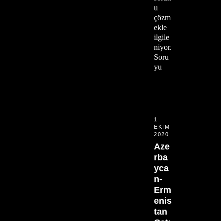
u
çözm
ekle
ilgile
niyor.
Soru
yu
1
EKIM
2020
Aze
rba
yca
n-
Erm
enis
tan