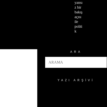
yansı
z bir
bakış
açısı
ile
politi
k
ARA
YAZI ARŞIVI
Yazı
Arşivi