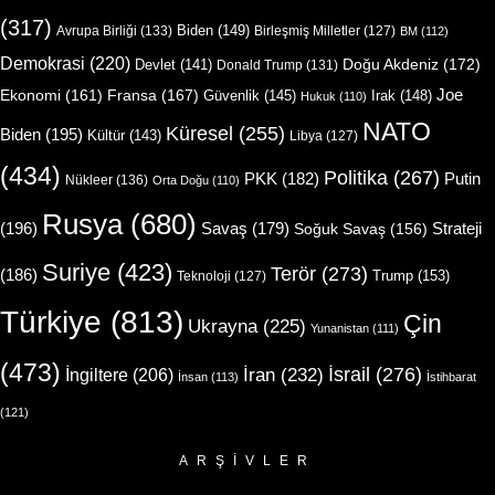
(317)
Biden
(149)
Avrupa Birliği
(133)
Birleşmiş Milletler
(127)
BM
(112)
Demokrasi
(220)
Doğu Akdeniz
(172)
Devlet
(141)
Donald Trump
(131)
Joe
Ekonomi
(161)
Fransa
(167)
Güvenlik
(145)
Irak
(148)
Hukuk
(110)
NATO
Küresel
(255)
Biden
(195)
Kültür
(143)
Libya
(127)
(434)
Politika
(267)
Putin
PKK
(182)
Nükleer
(136)
Orta Doğu
(110)
Rusya
(680)
(196)
Strateji
Savaş
(179)
Soğuk Savaş
(156)
Suriye
(423)
Terör
(273)
(186)
Trump
(153)
Teknoloji
(127)
Türkiye
(813)
Çin
Ukrayna
(225)
Yunanistan
(111)
(473)
İsrail
(276)
İngiltere
(206)
İran
(232)
İnsan
(113)
İstihbarat
(121)
ARŞIVLER