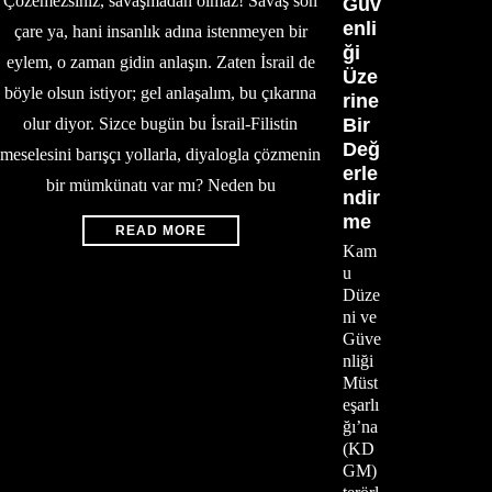
Çözemezsiniz, savaşmadan olmaz! Savaş son
Güv
enli
çare ya, hani insanlık adına istenmeyen bir
ği
eylem, o zaman gidin anlaşın. Zaten İsrail de
Üze
böyle olsun istiyor; gel anlaşalım, bu çıkarına
rine
Bir
olur diyor. Sizce bugün bu İsrail-Filistin
Değ
meselesini barışçı yollarla, diyalogla çözmenin
erle
bir mümkünatı var mı? Neden bu
ndir
me
READ MORE
Kam
u
Düze
ni ve
Güve
nliği
Müst
eşarlı
ğı’na
(KD
GM)