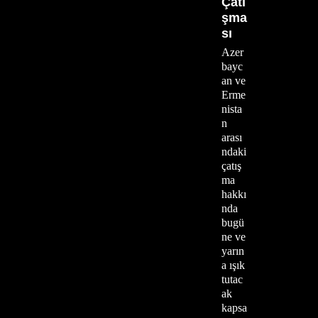
Çatı
şma
sı
Azer
bayc
an ve
Erme
nista
n
arası
ndaki
çatış
ma
hakkı
nda
bugü
ne ve
yarın
a ışık
tutac
ak
kapsa