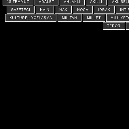
15 TEMMUZ
ADALET
AHLAKLI
AKILLI
AKLISEL
GAZETECI
HAIN
HAK
HOCA
İDRAK
İHTI
KÜLTÜREL YOZLAŞMA
MILITAN
MILLET
MILLIYET
TERÖR