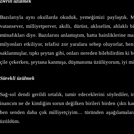
Derin üzülmek
Bazılarıyla aynı okullarda okuduk, yemeğimizi paylaştık. 
vatansever, milliyetperver, akıllı, dürüst, aklıselim, ahlak
münafıkları diye. Bazılarını anlamıştım, hatta hainliklerine ma
milyonları etkiliyor, telafisi zor yaralara sebep oluyorlar, 
saklanmışlar, tıpkı şeytan gibi, onları nereden bilebilirdim 
çile çekerken, şeytana kanmışa, düşmanıma üzülüyorum, iyi m
Sürekli üzülmek
Sağ-sol dendi gerildi ortalık, tamir edeceklerini söylediler, 
inancım ne de kimliğim sorun değilken birileri birden çıktı k
ben senden daha çok milliyetçiyim… türünden aşağılamalara
üzüldüm.