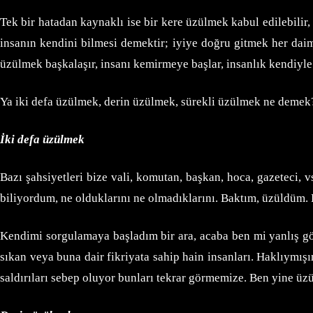
Tek bir hatadan kaynaklı ise bir kere üzülmek kabul edilebilir,
insanın kendini bilmesi demektir; iyiye doğru gitmek her daim d
üzülmek başkalaşır, insanı kemirmeye başlar, insanlık kendiyle yü
Ya iki defa üzülmek, derin üzülmek, sürekli üzülmek ne demek?
İki defa üzülmek
Bazı şahsiyetleri bize vali, komutan, başkan, hoca, gazeteci, v
biliyordum, ne olduklarını ne olmadıklarını. Baktım, üzüldüm.
Kendimi sorgulamaya başladım bir ara, acaba ben mi yanlış görü
sıkan veya buna dair fikriyata sahip hain insanları. Haklıym
saldırıları sebep oluyor bunları tekrar görmemize. Ben yine ü