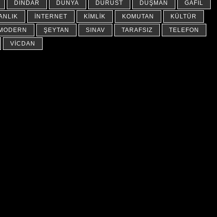
DINDAR
DÜNYA
DÜRÜST
DÜŞMAN
GAFIL
ANLIK
İNTERNET
KIMLIK
KOMUTAN
KÜLTÜR
-MODERN
ŞEYTAN
SINAV
TARAFSIZ
TELEFON
VICDAN