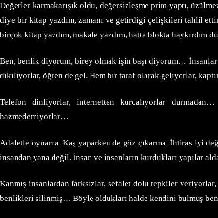
Değerler karmakarışık oldu, değersizleşme prim yaptı, üzülme
diye bir kitap yazdım, zamanı ve getirdiği çelişkileri tahlil e
birçok kitap yazdım, makale yazdım, hatta blokta haykırdım d
Ben, benlik diyorum, birey olmak işin başı diyorum… İnsanlar 
dikiliyorlar, öğren de gel. Hem bir taraf olarak geliyorlar, ka
Telefon dinliyorlar, internetten kurcalıyorlar durmadan…
hazmedemiyorlar…
Adaletle oynama. Kaş yaparken de göz çıkarma. İhtiras iyi değil
insandan yana değil. İnsan ve insanların kurdukları yapılar al
Kanmış insanlardan farksızlar, sefalet dolu tepkiler veriyorla
benlikleri silinmiş… Böyle oldukları halde kendini bulmuş beni