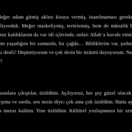
Meğer adam gitmiş aklını kiraya vermiş, inanılmaması gere
lı biliyorduk. Meğer maskeliymiş, teröristmiş, hem de münafı
ruz kaldıklarım da var idi içlerinde, onları Allah’a havale etm
benim yaşadığım bir zamanda, bu çağda… Bildiklerim var, şudur 
ki bu denli? Düşünüyorum ve çok derin bir üzüntü duyuyorum. N
i?
insanlara çıkıştılar, üzüldüm. Açılıyoruz, her şey güzel olaca
arşıma ve sordu, sen nesin diye; çok ama çok üzüldüm. Hatta a
 maruz kaldım. Yine üzüldüm. Kültürel yozlaşmanın bir zen