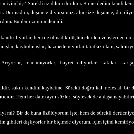
z miyim hiç? Sürekli üzüldüm durdum. Bu ne dedim kendi kendi
ttim. Durmadım; düşünce diyorsunuz, alın size düşünce; din diyor
urdum. Bunlar üzüntümden idi.
kandırılıyorlar, hem de olmadık düşüncelerden ve işlerden dol
ptırmışlar, kaybolmuşlar; hazmedemiyorlar tarafsız olanı, saldı
 Arıyorlar, inanamıyorlar, hayret ediyorlar, kafaları kar
dir, sakın kendini kaybetme. Sürekli doğru kal, nefes al, bir d
datıcıdır. Hem her daim aynı sözleri söylesek de anlaşamayabili
r, iyi mi? Bir de buna üzülüyorum işte, hem de sürekli dertlen
m gibileri dışlıyorlar bir biçimde diyorum, içim içimi kemiriy