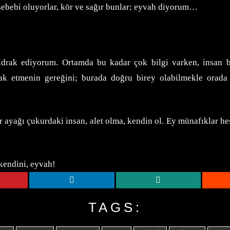
 sebebi oluyorlar, kör ve sağır bunlar; eyvah diyorum…
rak ediyorum. Ortamda bu kadar çok bilgi varken, insan bu 
hak etmenin gereğini; burada doğru birey olabilmekle orad
ir ayağı çukurdaki insan, alet olma, kendin ol. Ey münafıklar 
kendini, eyvah!
TAGS: