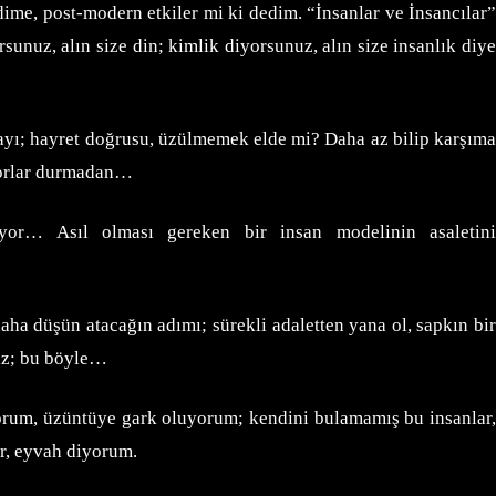
me, post-modern etkiler mi ki dedim. “İnsanlar ve İnsancılar”
sunuz, alın size din; kimlik diyorsunuz, alın size insanlık diye
ayı; hayret doğrusu, üzülmemek elde mi? Daha az bilip karşıma
rıyorlar durmadan…
ışıyor… Asıl olması gereken bir insan modelinin asaletini
aha düşün atacağın adımı; sürekli adaletten yana ol, sapkın bir
riz; bu böyle…
iyorum, üzüntüye gark oluyorum; kendini bulamamış bu insanlar,
or, eyvah diyorum.