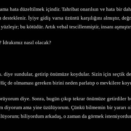
 ama hata düzeltilmek içindir. Tahribat onarılsın ve hata bir da
esteklenir. İyiye gidiş varsa üzüntü karşılığını almıştır, değm
zleşir; bu kötüdür. Artık vebal tescillenmiştir, insanı aşmıştır, 
 İdrakımız nasıl olacak?
s. diye sundular, getirip önümüze koydular. Sizin için seçtik de
 Hiç de olmaması gereken birini neden parlatıp o mevkilere ko
yorum diye. Sonra, bugün çıkıp tekrar önümüze getirdiler bu de
ışım diyorum ama yine üzülüyorum. Çünkü bilmemin bir yararı 
zülüyorum; biliyordum arkadaş, o zaman da görmek istemiyordum,