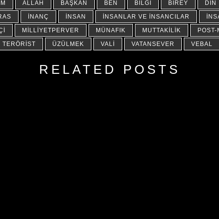
IM
ALLAH
BAŞKAN
BEN
BILGI
BIREY
DIN
RAS
İNANÇ
İNSAN
İNSANLAR VE İNSANCILAR
İNS
ÇI
MILLIYETPERVER
MÜNAFIK
MUTTAKILIK
POST
TERÖRIST
ÜZÜLMEK
VALI
VATANSEVER
VEBAL
RELATED POSTS