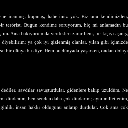
kene inanmış, kopmuş, haberimiz yok. Biz onu kendimizden,
k bir terörist. Bugün kendime soruyorum, hiç mi anlamadın bu
iştim. Ama bakıyorum da verdikleri zarar beni, bir kişiyi aşmış,
diyebilirim; ya çok iyi gizlenmiş olanlar, yılan gibi içimizde
asıl bir dünya bu diye. Hem bu dünyada yaşarken, ondan dolayı
k dediler, savdılar savuşturdular, gidenlere bakıp üzüldüm. Ne
ynı dindenim, ben senden daha çok dindarım; aynı millettenim,
ginlik, insan hakkı olduğunu anlatıp durdular. Çok ama çok