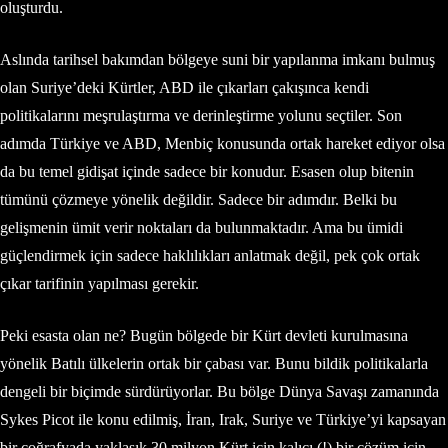
oluşturdu.
Aslında tarihsel bakımdan bölgeye suni bir yapılanma imkanı bulmuş
olan Suriye’deki Kürtler, ABD ile çıkarları çakışınca kendi
politikalarını meşrulaştırma ve derinleştirme yolunu seçtiler. Son
adımda Türkiye ve ABD, Menbiç konusunda ortak hareket ediyor olsa
da bu temel gidişat içinde sadece bir konudur. Esasen olup bitenin
tümünü çözmeye yönelik değildir. Sadece bir adımdır. Belki bu
gelişmenin ümit verir noktaları da bulunmaktadır. Ama bu ümidi
güçlendirmek için sadece haklılıkları anlatmak değil, pek çok ortak
çıkar tarifinin yapılması gerekir.
Peki esasta olan ne? Bugün bölgede bir Kürt devleti kurulmasına
yönelik Batılı ülkelerin ortak bir çabası var. Bunu bildik politikalarla
dengeli bir biçimde sürdürüyorlar. Bu bölge Dünya Savaşı zamanında
Sykes Picot ile konu edilmiş, İran, Irak, Suriye ve Türkiye’yi kapsayan
bir coğrafyada yaklaşık 30 milyon Kürt için kalıcı (!) bir çözüm için