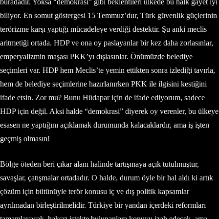
buradadır. Yoksa “demokrasi” gibi beklentileri ülkede bu halk gayet iyi
biliyor. En somut göstergesi 15 Temmuz’dur, Türk güvenlik güçlerinin
terörizme karşı yaptığı mücadeleye verdiği destektir. Şu anki meclis
aritmetiği ortada. HDP ve ona oy paslayanlar bir kez daha zorlasınlar,
emperyalizmin maşası PKK’yı dışlasınlar. Önümüzde belediye
seçimleri var. HDP hem Meclis’te yemin ettikten sonra izlediği tavırla,
hem de belediye seçimlerine hazırlanırken PKK ile ilgisini kestiğini
ifade etsin. Zor mu? Bunu Hüdapar için de ifade ediyorum, sadece
HDP için değil. Aksi halde “demokrasi” diyerek oy verenler, bu ülkeye
esasen ne yaptığını açıklamak durumunda kalacaklardır, ama iş işten
geçmiş olmasın!
Bölge öteden beri çıkar alanı halinde tartışmaya açık tutulmuştur,
savaşlar, çatışmalar ortadadır. O halde, durum öyle bir hal aldı ki artık
çözüm için bütünüyle terör konusu iç ve dış politik kapsamlar
ayrılmadan birleştirilmelidir. Türkiye bir yandan içerdeki reformları
tamamlayacak, haksız istekte bulunanlara konuyu izah edecek, ama