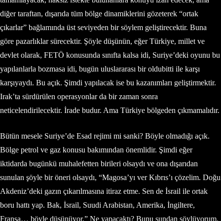
diğer taraftan, dışarıda tüm bölge dinamiklerini gözeterek “ortak
çıkarlar” bağlamında üst seviyeden bir söylem geliştirecektir. Buna
göre pazarlıklar sürecektir. Şöyle düşünün, eğer Türkiye, millet ve
devlet olarak, FETÖ konusunda sınıfta kalsa idi, Suriye’deki oyunu bu
yapılanlarla bozmasa idi, bugün uluslararası bir oldubitti ile karşı
karşıyaydı. Bu açık. Şimdi yapılacak ise bu kazanımları geliştirmektir.
Irak’ta sürdürülen operasyonlar da bir zaman sonra
neticelendirilecektir. İrade budur. Ama Türkiye bölgeden çıkmamalıdır.
Bütün mesele Suriye’de Esad rejimi mi sanki? Böyle olmadığı açık.
Bölge petrol ve gaz konusu bakımından önemlidir. Şimdi eğer
iktidarda bugünkü muhalefetten birileri olsaydı ve ona dışarıdan
sunulan şöyle bir öneri olsaydı, “Magosa’yı ver Kıbrıs’ı çözelim. Doğu
Akdeniz’deki gazın çıkarılmasına itiraz etme. Sen de İsrail ile ortak
boru hattı yap. Bak, İsrail, Suudi Arabistan, Amerika, İngiltere,
Fransa… böyle düşünüyor.” Ne yapacaktı? Bunu şundan söylüyorum.