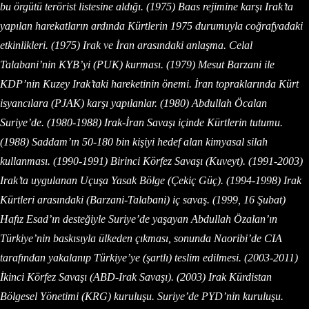
bu örgütü terörist listesine aldığı. (1975) Baas rejimine karşı Irak’ta
yapılan harekatların ardında Kürtlerin 1975 durumuyla coğrafyadaki
etkinlikleri. (1975) Irak ve İran arasındaki anlaşma. Celal
Talabani’nin KYB’yi (PUK) kurması. (1979) Mesut Barzani ile
KDP’nin Kuzey Irak’taki hareketinin önemi. İran topraklarında Kürt
isyancılara (PJAK) karşı yapılanlar. (1980) Abdullah Öcalan
Suriye’de. (1980-1988) Irak-İran Savaşı içinde Kürtlerin tutumu.
(1988) Saddam’ın 50-180 bin kişiyi hedef alan kimyasal silah
kullanması. (1990-1991) Birinci Körfez Savaşı (Kuveyt). (1991-2003)
Irak’ta uygulanan Uçuşa Yasak Bölge (Çekiç Güç). (1994-1998) Irak
Kürtleri arasındaki (Barzani-Talabani) iç savaş. (1999, 16 Şubat)
Hafız Esad’ın desteğiyle Suriye’de yaşayan Abdullah Özalan’ın
Türkiye’nin baskısıyla ülkeden çıkması, sonunda Naoribi’de CIA
tarafından yakalanıp Türkiye’ye (şartlı) teslim edilmesi. (2003-2011)
İkinci Körfez Savaşı (ABD-Irak Savaşı). (2003) Irak Kürdistan
Bölgesel Yönetimi (KRG) kuruluşu. Suriye’de PYD’nin kuruluşu.