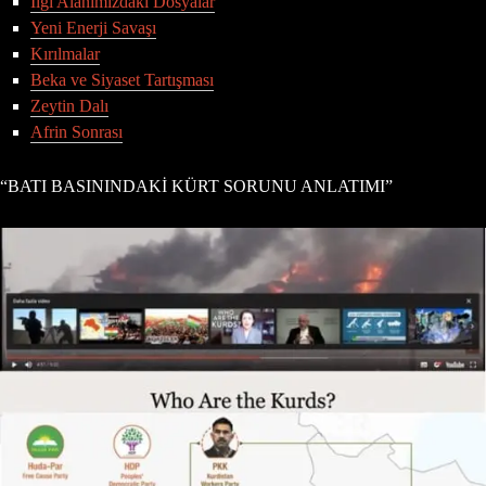
İlgi Alanımızdaki Dosyalar
Yeni Enerji Savaşı
Kırılmalar
Beka ve Siyaset Tartışması
Zeytin Dalı
Afrin Sonrası
“BATI BASININDAKİ KÜRT SORUNU ANLATIMI”