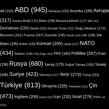
ABD
(945)
Avrupa
Amerika
(189)
AB
(163)
Almanya
(152)
(317)
Biden
(149)
Avrupa Birliği
(133)
Birleşmiş Milletler
(127)
BM
(112)
Demokrasi
(220)
Doğu Akdeniz
(172)
Devlet
(141)
Donald Trump
(131)
Joe
Ekonomi
(161)
Fransa
(167)
Güvenlik
(145)
Irak
(148)
Hukuk
(110)
NATO
Küresel
(255)
Biden
(195)
Kültür
(143)
Libya
(127)
(434)
Politika
(267)
Putin
PKK
(182)
Nükleer
(136)
Orta Doğu
(110)
Rusya
(680)
(196)
Strateji
Savaş
(179)
Soğuk Savaş
(156)
Suriye
(423)
Terör
(273)
(186)
Trump
(153)
Teknoloji
(127)
Türkiye
(813)
Çin
Ukrayna
(225)
Yunanistan
(111)
(473)
İsrail
(276)
İngiltere
(206)
İran
(232)
BAŞA
İnsan
(113)
İstihbarat
(121)