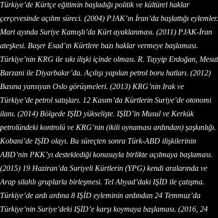
Türkiye’de Kürtçe eğitimin başladığı politik ve kültürel haklar
çerçevesinde açılım süreci. (2004) PJAK’ın İran’da başlattığı eylemler.
Mart ayında Suriye Kamışlı’da Kürt ayaklanması. (2011) PJAK-İran
ateşkesi. Başer Esad’ın Kürtlere bazı haklar vermeye başlaması.
Türkiye’nin KRG ile sıkı ilişki içinde olması. R. Tayyip Erdoğan, Mesut
Barzani ile Diyarbakır’da. Açılışı yapılan petrol boru hatları. (2012)
Basına yansıyan Oslo görüşmeleri. (2013) KRG’nin Irak ve
Türkiye’de petrol satışları. 12 Kasım’da Kürtlerin Suriye’de otonomi
ilanı. (2014) Bölgede IŞİD yükselişte. IŞİD’in Musul ve Kerkük
petrolündeki kontrolü ve KRG’nin (ikili oynaması ardından) şaşkınlığı.
Kobani’de IŞİD olayı. Bu süreçten sonra Türk-ABD ilişkilerinin
ABD’nin PKK’yı desteklediği konusuyla birlikte açılmaya başlaması.
(2015) 19 Haziran’da Suriyeli Kürtlerin (YPG) kendi aralarında ve
Arap silahlı gruplarla birleşmesi. Tel Abyad’daki IŞİD ile çatışma.
Türkiye’de ardı ardına 8 IŞİD eyleminin ardından 24 Temmuz’da
Türkiye’nin Suriye’deki IŞİD’e karşı koymaya başlaması. (2016, 24