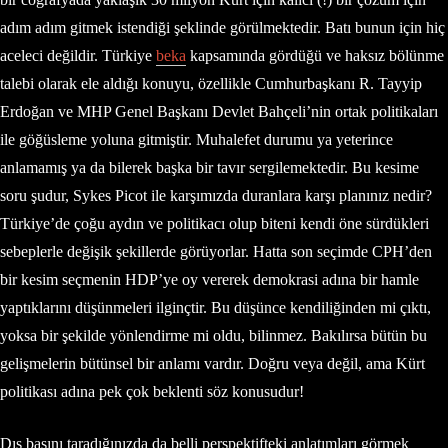
adım adım gitmek istendiği şeklinde görülmektedir. Batı bunun için hiç
aceleci değildir. Türkiye
beka
kapsamında gördüğü ve haksız bölünme
talebi olarak ele aldığı konuyu, özellikle Cumhurbaşkanı R. Tayyip
Erdoğan ve MHP Genel Başkanı Devlet Bahçeli’nin ortak politikaları
ile göğüsleme yoluna gitmiştir. Muhalefet durumu ya yeterince
anlamamış ya da bilerek başka bir tavır sergilemektedir. Bu kesime
soru şudur, Sykes Picot ile karşımızda duranlara karşı planınız nedir?
Türkiye’de çoğu aydın ve politikacı olup biteni kendi öne sürdükleri
sebeplerle değişik şekillerde görüyorlar. Hatta son seçimde CPH’den
bir kesim seçmenin HDP’ye oy vererek demokrasi adına bir hamle
yaptıklarını düşünmeleri ilginçtir. Bu düşünce kendiliğinden mi çıktı,
yoksa bir şekilde yönlendirme mi oldu, bilinmez. Bakılırsa bütün bu
gelişmelerin bütünsel bir anlamı vardır. Doğru veya değil, ama Kürt
politikası adına pek çok beklenti söz konusudur!
Dış basını taradığınızda da belli perspektifteki anlatımları görmek