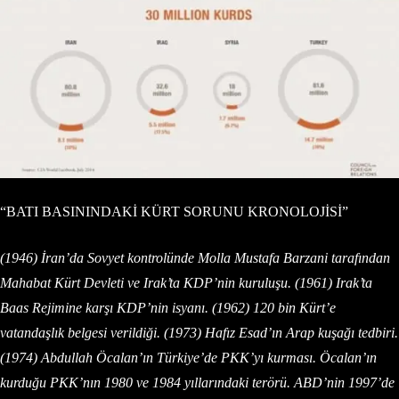
“BATI BASININDAKİ KÜRT SORUNU KRONOLOJİSİ”
(1946) İran’da Sovyet kontrolünde Molla Mustafa Barzani tarafından
Mahabat Kürt Devleti ve Irak’ta KDP’nin kuruluşu. (1961) Irak’ta
Baas Rejimine karşı KDP’nin isyanı. (1962) 120 bin Kürt’e
vatandaşlık belgesi verildiği. (1973) Hafız Esad’ın Arap kuşağı tedbiri.
(1974) Abdullah Öcalan’ın Türkiye’de PKK’yı kurması. Öcalan’ın
kurduğu PKK’nın 1980 ve 1984 yıllarındaki terörü. ABD’nin 1997’de