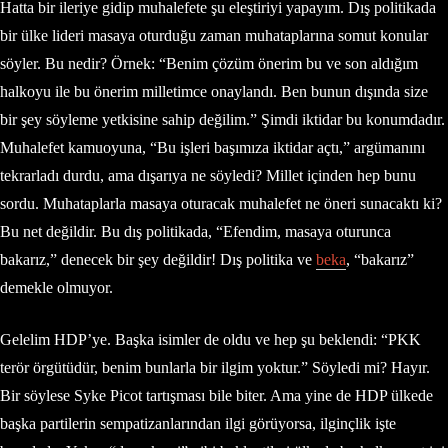
Hatta bir ileriye gidip muhalefete şu eleştiriyi yapayım. Dış politikada
bir ülke lideri masaya oturduğu zaman muhataplarına somut konular
söyler. Bu nedir? Örnek: “Benim çözüm önerim bu ve son aldığım
halkoyu ile bu önerim milletimce onaylandı. Ben bunun dışında size
bir şey söyleme yetkisine sahip değilim.” Şimdi iktidar bu konumdadır.
Muhalefet kamuoyuna, “Bu işleri başımıza iktidar açtı,” argümanını
tekrarladı durdu, ama dışarıya ne söyledi? Millet içinden hep bunu
sordu. Muhataplarla masaya oturacak muhalefet ne öneri sunacaktı ki?
Bu net değildir. Bu dış politikada, “Efendim, masaya oturunca
bakarız,” denecek bir şey değildir! Dış politika ve
beka
, “bakarız”
demekle olmuyor.
Gelelim HDP’ye. Başka isimler de oldu ve hep şu beklendi: “PKK
terör örgütüdür, benim bunlarla bir ilgim yoktur.” Söyledi mi? Hayır.
Bir söylese Syke Picot tartışması bile biter. Ama yine de HDP ülkede
başka partilerin sempatizanlarından ilgi görüyorsa, ilginçlik işte