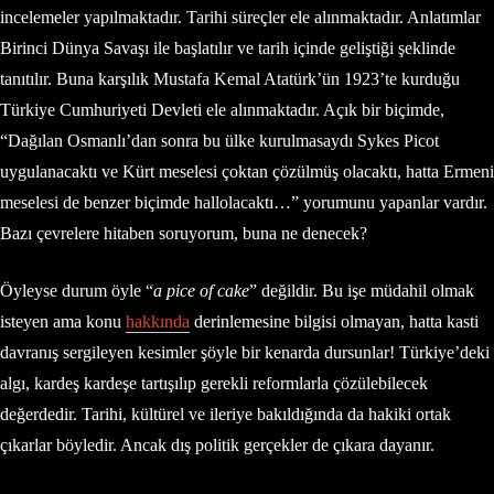
incelemeler yapılmaktadır. Tarihi süreçler ele alınmaktadır. Anlatımlar
Birinci Dünya Savaşı ile başlatılır ve tarih içinde geliştiği şeklinde
tanıtılır. Buna karşılık Mustafa Kemal Atatürk’ün 1923’te kurduğu
Türkiye Cumhuriyeti Devleti ele alınmaktadır. Açık bir biçimde,
“Dağılan Osmanlı’dan sonra bu ülke kurulmasaydı Sykes Picot
uygulanacaktı ve Kürt meselesi çoktan çözülmüş olacaktı, hatta Ermeni
meselesi de benzer biçimde hallolacaktı…” yorumunu yapanlar vardır.
Bazı çevrelere hitaben soruyorum, buna ne denecek?
Öyleyse durum öyle “
a pice of cake
” değildir. Bu işe müdahil olmak
isteyen ama konu
hakkında
derinlemesine bilgisi olmayan, hatta kasti
davranış sergileyen kesimler şöyle bir kenarda dursunlar! Türkiye’deki
algı, kardeş kardeşe tartışılıp gerekli reformlarla çözülebilecek
değerdedir. Tarihi, kültürel ve ileriye bakıldığında da hakiki ortak
çıkarlar böyledir. Ancak dış politik gerçekler de çıkara dayanır.