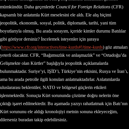
mümkündür. Daha geçenlerde
Council for Foreign Relations
(CFR)
kapsamlı bir anlatımla Kürt meselesini ele aldı. Ele alış biçimi
jeopolitik, ekonomik, sosyal, politik, diplomatik, tarihi, yani tüm
boyutlarıyla olmuş. Bu arada sorayım, içeride kimler durumu Batılılar
gibi görüyor dersiniz? İncelemek isteyenler için şuraya
(
https://www.cfr.org/interactives/time-kurds#!/time-kurds
) göz atmaları
yeterli olacaktır. CFR, “Bağımsızlık ve anlaşmazlık” ve “Ortadoğu’da
Gelişmekte olan Kürtler” başlığıyla jeopolitik açıklamalarda
bulunmaktadır. Suriye’yi, IŞİD’i, Türkiye’nin etkisini, Rusya ve İran’ı,
ama bu arada petrolle ilgili konuları anlatmaktadırlar. Anlatımlarda
uluslararası beklentiler, NATO ve bölgesel güçlerin etkileri
işlenmektedir. Sonuçta Kürt sorununda çözüme doğru nelerin öne
çıktığı işaret edilmektedir. Bu aşamada yazıyı rahatlatmak için Batı’nın
Kürt sorununu ele aldığı kronolojiyi metnin sonuna ekleyeceğim,
dilerseniz buradan takip edebilirsiniz.