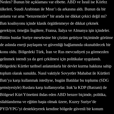
Neden? Bunun bir açıklaması var elbette. ABD ve İsrail ise Körfez
ülkeleri, Suudi Arabistan ile Mısır’ı da arkasına aldı. Bunun da bir
anlamı var ama “benzemezler” bir arada ise dikkat çekici değil mi?
Batı koalisyonu içinde klasik örgütlenmeye de dikkat çekmek
gerekiyor, örneğin İngiltere, Fransa, İtalya ve Almanya işin içindeler.
Bütün bunlar Suriye meselesine bir çözüm getiriyor biçiminde görünse
de aslında enerji paylaşımı ve güvenliği bağlamında okunabilecek bir
konu oldu. Bölgedeki Türk, İran ve Rus mevcudiyeti ya görmezden
gelinmek istendi ya da geri çekilmesi için politikalar uygulandı.
Bölgedeki Kürtler tarihsel anlatımlarla bir devlet kurma hakkına sahip
toplum olarak sunuldu. Nasıl vaktiyle Sovyetler Mahabat ile Kürtleri
Batı’ya karşı kullanmak istediyse, bugün Batılılar bu toplumu (SDG
şemsiyesiyle) Ruslara karşı kullanıyorlar. Irak’ta KDP (Barzani) ile
Bölgesel Kürt Yönetimi ihdas eden ABD benzer biçimde, politika,
silahlandırma ve eğitim başta olmak üzere, Kuzey Suriye’de
PYD/YPG’yi destekleyerek kendine bölgede güvenli bir konum