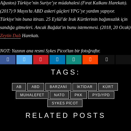
Ağustos) Türkiye’nin Suriye’ye müdahalesi (Fırat Kalkanı Harekatı).
(2017) 9 Mayıs’ta ABD askeri güçleri YPG’ye yardım yapıyor.
Türkiye’nin buna itirazı. 25 Eylül’de Irak Kürtlerinin bağımsızlık için
sandığa gitmeleri. Ancak Bağdat’ın bunu istememesi. (2018, 20 Ocak)
Zeytin Dalı
Harekatı.
NOT: Yazının ana resmi Sykes Picot’tan bir fotoğraftır.
TAGS:
AB
ABD
BARZANI
İKTIDAR
KÜRT
MUHALEFET
NATO
PKK
PYD/YPD
SYKES PICOT
RELATED POSTS