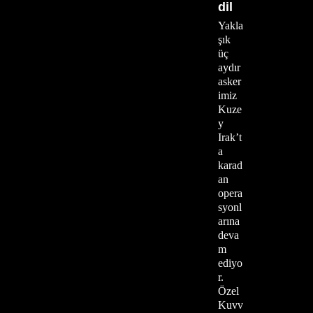
dil
Yakla
şık
üç
aydır
asker
imiz
Kuze
y
Irak’t
a
karad
an
opera
syonl
arına
deva
m
ediyo
r.
Özel
Kuvv