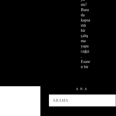
mı?
Bura
da
kapsa
mlı
bir
çalış
ma
yapa
cağız
.
Esase
n bir
ARA