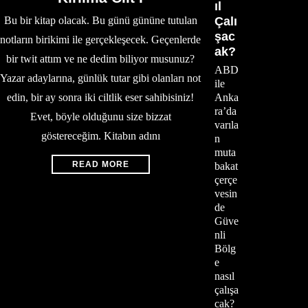
ıl
Bu bir kitap olacak. Bu günü gününe tutulan
Çalı
şac
notların birikimi ile gerçekleşecek. Geçenlerde
ak?
bir twit attım ve ne dedim biliyor musunuz?
ABD
Yazar adaylarına, günlük tutar gibi olanları not
ile
edin, bir ay sonra iki ciltlik eser sahibisiniz!
Anka
ra’da
Evet, böyle olduğunu size bizzat
varıla
göstereceğim. Kitabın adını
n
muta
READ MORE
bakat
çerçe
vesin
de
Güve
nli
Bölg
e
nasıl
çalışa
cak?