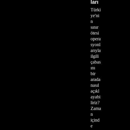
ları
Türki
ye'ni
n
sınır
ötesi
opera
syonl
arıyla
ilgili
çabas
ını
bir
arada
nasıl
açıkl
ayabi
liriz?
Zama
n
içind
e