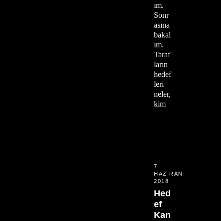
ım.
Sonr
asına
bakal
ım.
Taraf
ların
hedef
leri
neler,
kim
7
HAZIRAN
2018
Hed
ef
Kan