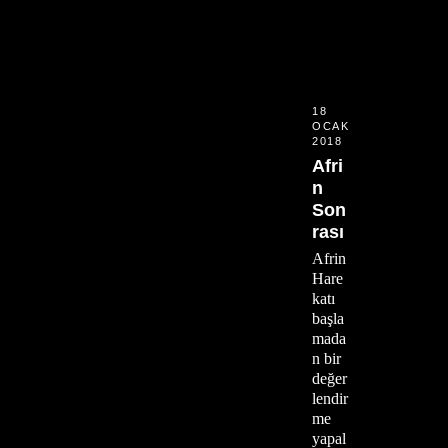
18
OCAK
2018
Afri
n
Son
rası
Afrin
Hare
katı
başla
mada
n bir
değer
lendir
me
yapal