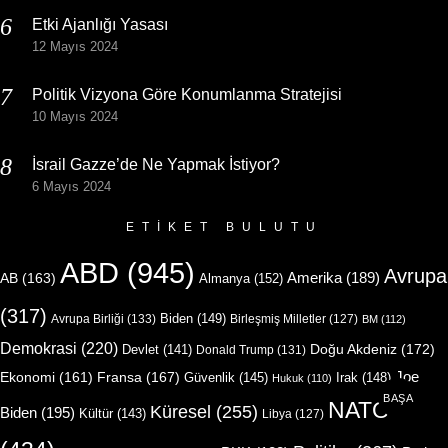
Etki Ajanlığı Yasası
12 Mayıs 2024
Politik Vizyona Göre Konumlanma Stratejisi
10 Mayıs 2024
İsrail Gazze’de Ne Yapmak İstiyor?
6 Mayıs 2024
ETIKET BULUTU
ABD
(945)
Avrupa
Amerika
(189)
AB
(163)
Almanya
(152)
(317)
Biden
(149)
Avrupa Birliği
(133)
Birleşmiş Milletler
(127)
BM
(112)
Demokrasi
(220)
Doğu Akdeniz
(172)
Devlet
(141)
Donald Trump
(131)
Joe
Ekonomi
(161)
Fransa
(167)
Güvenlik
(145)
Irak
(148)
Hukuk
(110)
BAŞA
NATO
Küresel
(255)
Biden
(195)
Kültür
(143)
Libya
(127)