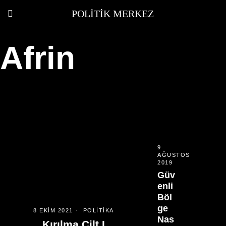
POLITIK MERKEZ
Afrin
9
AĞUSTOS
2019
Güv
enli
Böl
ge
8 EKIM 2021
POLITIKA
Nas
Kırılma Cilt I