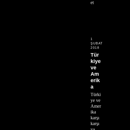
et
1
ŞUBAT
2018
Tür
kiye
ve
Am
erik
a
Türki
ye ve
Amer
ika
karşı
karşı
ya