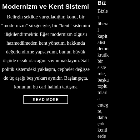
Biz
Modernizm ve Kent Sistemi
Bizle
Belirgin şekilde vurguladığım konu, bir
r
libera
“modernizm” süzgeciyle, bir “kent” sistemini
l
ilişkilendirmektir. Eğer modernizm olgusu
kapit
alist
hazmedilmeden kent yönetimi hakkında
demo
değerlendirme yapsaydım, bunun büyük
kratik
ölçüde eksik olacağını savunmaktayım. Salt
bir
siste
politik sistemdeki yaklaşım, cepheler değişse
mle,
de üç aşağı beş yukarı aynıdır. Başlangıçta,
başka
toplu
konunun bu cari halinin tartışma
mlarl
a
READ MORE
enteg
re,
daha
çok
kentl
erde