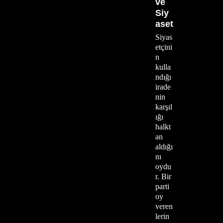
ve
Siy
aset
Siyas
etçini
n
kulla
ndığı
irade
nin
karşıl
ığı
halkt
an
aldığı
nı
oydu
r. Bir
parti
oy
veren
lerin