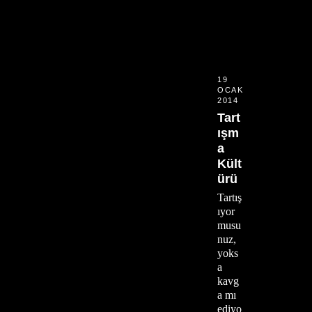
19
OCAK
2014
Tart
ışm
a
Kült
ürü
Tartış
ıyor
musu
nuz,
yoks
a
kavg
a mı
ediyo