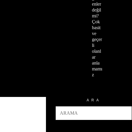
enler
değil
mi?
Çok
basit
ve
geçer
li
olanl
ar
anla
mamı
z
ARA