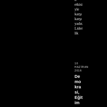
etkisi
yle
karşı
karşı
yadır.
Lider
lik
10
HAZIRAN
2016
De
mo
kra
si,
Eğit
im