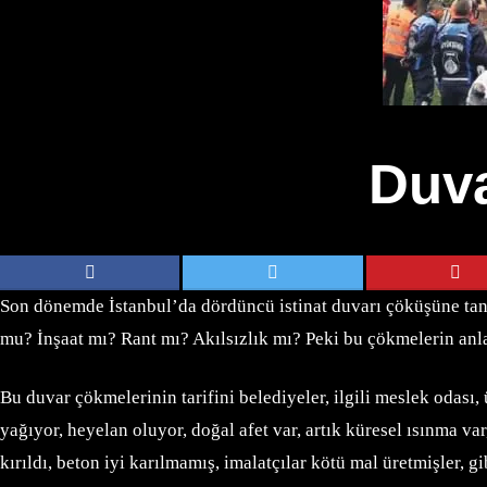
Duva
Son dönemde İstanbul’da dördüncü istinat duvarı çöküşüne tanık
mu? İnşaat mı? Rant mı? Akılsızlık mı? Peki bu çökmelerin anl
Bu duvar çökmelerinin tarifini belediyeler, ilgili meslek odası,
yağıyor, heyelan oluyor, doğal afet var, artık küresel ısınma 
kırıldı, beton iyi karılmamış, imalatçılar kötü mal üretmişler, g