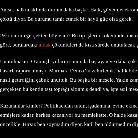
Ancak halkın aklında durum daha başka. Halk, güvenilecek omuz
çöktü diyor. Bu durumu tamir etmek bir hayli güç olsa gerek.
Peki durum gerçekten böyle mi? Bu tip işlerin kökeninde, metr
göre, buralardaki
ahlak
çöküntüleri de kısa sürede unutulacak 
Unutulmasın! O atmışlı yılların sonunda başlayan ve daha çok 
hasarlı raporu almıştı. Marmara Denizi’ni zehirledik, balık bil
nasıl getirdiğini çabuk unuttuk. Bu başka bir mesele. Yakın zama
gerçekten bu kentin taşı toprağı altınmış dendi ya, işte asıl
Kazananlar kimler? Politikacıdan tutun, işadamına, evine ekmek 
etmişlere kadar, herkes kazanıyor bu memlekette. O halde kaza
öncelikle. Hırsız ben soymadım diyor, katil ben öldürmedim di