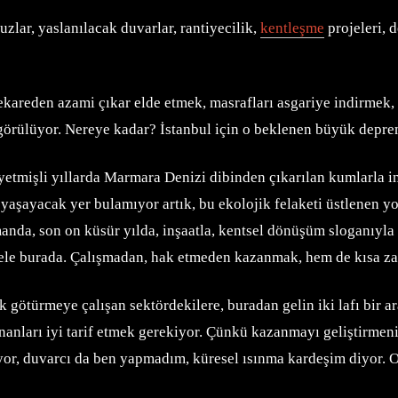
lar, yaslanılacak duvarlar, rantiyecilik,
kentleşme
projeleri, 
ekareden azami çıkar elde etmek, masrafları asgariye indirmek
görülüyor. Nereye kadar? İstanbul için o beklenen büyük depr
yetmişli yıllarda Marmara Denizi dibinden çıkarılan kumlarla 
e yaşayacak yer bulamıyor artık, bu ekolojik felaketi üstlenen 
nda, son on küsür yılda, inşaatla, kentsel dönüşüm sloganıyla yo
 mesele burada. Çalışmadan, hak etmeden kazanmak, hem de kısa
götürmeye çalışan sektördekilere, buradan gelin iki lafı bir ar
nanları iyi tarif etmek gerekiyor. Çünkü kazanmayı geliştirmen
yor, duvarcı da ben yapmadım, küresel ısınma kardeşim diyor. O