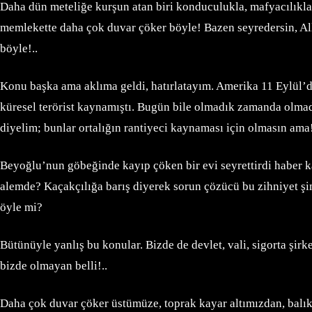
Daha dün meteliğe kurşun atan biri konduculukla, mafyacılıkla, a
memlekette daha çok duvar çöker böyle! Bazen seyredersin, All
böyle!..
Konu başka ama aklıma geldi, hatırlatayım. Amerika 11 Eylül’de 
küresel terörist kaynamıştı. Bugün bile olmadık zamanda olmadı
diyelim; bunlar ortalığın rantiyeci kaynaması için olmasın ama!
Beyoğlu’nun göbeğinde kayıp çöken bir evi seyrettirdi haber kan
alemde? Kaçakçılığa barış diyerek sorun çözücü bu zihniyet şimd
öyle mi?
Bütünüyle yanlış bu konular. Bizde de devlet, vali, sigorta şirke
bizde olmayan belli!..
Daha çok duvar çöker üstümüze, toprak kayar altımızdan, balıkla