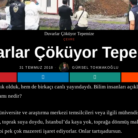
Duvarlar Çöküyor Tepemize
ÇEVRE
rlar Çöküyor Tep
31 TEMMUZ 2018
GÜRSEL TOKMAKOĞLU
 olduk, hem de birkaçı canlı yayındaydı. Bilim insanları açıkl
amı nedir?
 üniversite ve araştırma merkezi temsilcileri veya ilgili mühend
var, toprak suya doydu, İstanbul’da kaya yok, toprağa dönmüş ma
ibi pek çok mazereti işaret ediyorlar. Onlar tartışadursun.