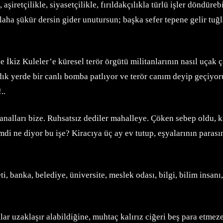
şiretçilikle, siyasetçilikle, fırıldakçılıkla türlü işler döndüre
aha şükür dersin gider unutursun; başka sefer tepene gelir tuğ
İkiz Kuleler’e küresel terör örgütü militanlarının nasıl uçak ç
k yerde bir canlı bomba patlıyor ve terör canım deyip geçiyoru
..
alları bize. Ruhsatsız dediler mahalleye. Çöken sebep oldu, kil
i ne diyor bu işe? Kiracıya üç ay ev tutup, eşyalarının parasın
ti, banka, belediye, üniversite, meslek odası, bilgi, bilim insanı
r uzaklaşır alabildiğine, muhtaç kalırız ciğeri beş para etmeze,