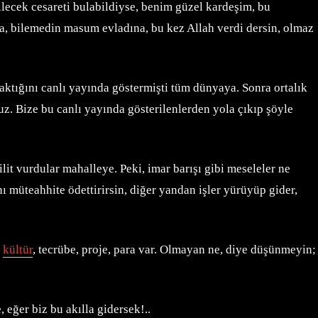
bilecek cesareti bulabildiyse, benim güzel kardeşim, bu
la, bilemedin masum evladına, bu kez Allah verdi dersin, olmaz
aktığını canlı yayında göstermişti tüm dünyaya. Sonra ortalık
z. Bize bu canlı yayında gösterilenlerden yola çıkıp şöyle
it vurdular mahalleye. Peki, imar barışı gibi meseleler ne
ı müteahhite ödettirirsin, diğer yandan işler yürüyüp gider,
,
kültür
, tecrübe, proje, para var. Olmayan ne, diye düşünmeyin;
 eğer biz bu akılla gidersek!..