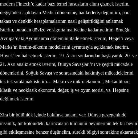
modern Fintech’e kadar bazı temel hususların altını çizmek isterim,
değişimleri açıklayan Medici dönemine, bankerlere, değinirim, para
takası ve denklik hesaplamalarının nasıl geliştirildiğini anlatmak
isterim, buradan dövize ve sigorta maliyetine kadar gelirim, örneğin
Avrupa’daki Aydınlanma dönemini ifade etmek isterim, Hegel’i veya
Marks’ın üretim-tüketim modellerini ayrıntısıyla açıklamak isterim,
Hayek’ten bahsetmek isterim, 19. Asrın sonlarından başlayarak, 20. ve
21. Asrı analiz etmek isterim, Dünya Savaşları’nı ve çeşitli mücadele
dönemlerini, Soğuk Savaşı ve sonrasındaki hakimiyet mücadelelerini
tek tek sıralamak isterim… Makro ve mikro ekonomi, Mekantilizm,
klasik ve neoklasik ekonomi, değer, iş ve oyun teorisi, vs. Hepsine
değinmek isterim.
Zira bir bütünlük içinde bakılırsa anlamı var: Dünya gezegeninde
insanlık, bir kolonideki karıncaların tümünün beyinlerinin tek bir beyin
gibi etkileşmesine benzer düşünelim, sürekli bilgiyi sonrakine aktararak