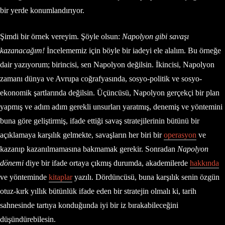
bir yerde konumlandırıyor.
Şimdi bir örnek vereyim. Şöyle olsun:
Napolyon gibi savaşı
kazanacağım!
İncelememiz için böyle bir iadeyi ele alalım. Bu örneğe
dair yazıyorum; birincisi, sen Napolyon değilsin. İkincisi, Napolyon
zamanı dünya ve Avrupa coğrafyasında, sosyo-politik ve sosyo-
ekonomik şartlarında değilsin. Üçüncüsü, Napolyon gerçekçi bir plan
yapmış ve adım adım gerekli unsurları yaratmış, denemiş ve yöntemini
buna göre geliştirmiş, ifade ettiği savaş stratejilerinin bütünü bir
açıklamaya karşılık gelmekte, savaşların her biri bir
operasyon
ve
kazanıp kazanılmamasına bakmamak gerekir. Sonradan
Napolyon
dönemi
diye bir ifade ortaya çıkmış durumda, akademilerde
hakkında
ve yönteminde
kitaplar
yazılı. Dördüncüsü, buna karşılık senin özgün
otuz-kırk yıllık bütünlük ifade eden bir stratejin olmalı ki, tarih
sahnesinde tartıya konduğunda iyi bir iz bırakabileceğini
düşündürebilesin.