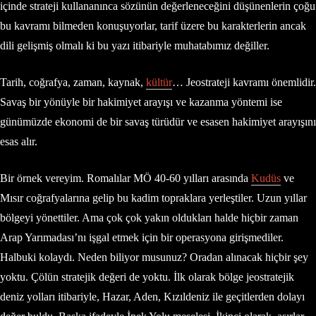
içinde strateji kullananınca sözünün değerleneceğini düşünenlerin çoğu
bu kavramı bilmeden konuşuyorlar, tarif üzere bu karakterlerin ancak
dili gelişmiş olmalı ki bu yazı itibariyle muhatabımız değiller.
Tarih, coğrafya, zaman, kaynak,
kültür
… Jeostrateji kavramı önemlidir.
Savaş bir yönüyle bir hakimiyet arayışı ve kazanma yöntemi ise
günümüzde ekonomi de bir savaş türüdür ve esasen hakimiyet arayışını
esas alır.
Bir örnek vereyim. Romalılar MÖ 40-60 yılları arasında
Kudüs
ve
Mısır coğrafyalarına gelip bu kadim topraklara yerleştiler. Uzun yıllar
bölgeyi yönettiler. Ama çok çok yakın oldukları halde hiçbir zaman
Arap Yarımadası’nı işgal etmek için bir operasyona girişmediler.
Halbuki kolaydı. Neden biliyor musunuz? Oradan alınacak hiçbir şey
yoktu. Çölün stratejik değeri de yoktu. İlk olarak bölge jeostratejik
deniz yolları itibariyle, Hazar, Aden, Kızıldeniz ile geçitlerden dolayı