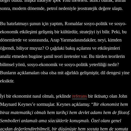
değer buldu. Başka ifadeyle İpek Yolu meselesi. İkinci olarak, asırlar
sonra, modern dönemde, petrol nedeniyle jeostratejik değere ulaştı.
Bu hatırlatmayı şunun için yaptım, Romalılar sosyo-politik ve sosyo-
ekonomik etkileşimi gelişmiş bir kültürdür, stratejiyi iyi bilir. Peki, bu
dönemlerde ve sonrasında, Arap Yarımadasındakiler, neyi, kimden
öğrendi, biliyor muyuz? O çağdaki bakış açılarını ve etkileşimleri
analiz etmeden bugüne şamil teori üretenler var. Bu türden teorilerin
bilimsel yönü, sosyo-ekonomik ve sosyo-politik yeterliliği nedir?
Bunların açıklamaları olsa olsa mit ağırlıklı gelişmiştir, dil dengesi yine
eksiktir.
İyi bir ekonomist nasıl olmalı, şeklinde
referans
bir iktisatçı olan John
Maynard Keynes’e sormuşlar. Keynes açıklamış: “
Bir ekonomist hem
biraz matematikçi olmalı hem tarihçi hem devlet adamı hem de filozof.
Sembolleri anlamalı ama sözcüklerle konuşmalı. Özel olanı genel
açıdan değerlendirebilmeli, bir düşünüşte hem soyuta hem de somuta