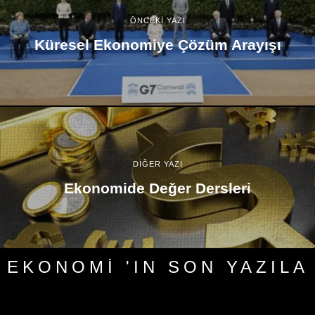
ÖNCEKİ YAZI
Küresel Ekonomiye Çözüm Arayışı
DİĞER YAZI
Ekonomide Değer Dersleri
EKONOMI 'IN SON YAZILA