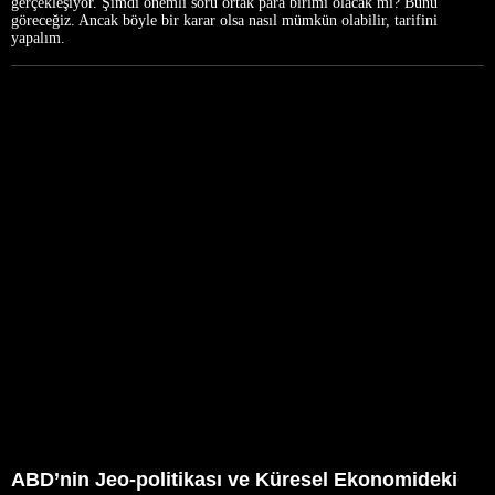
gerçekleşiyor. Şimdi önemli soru ortak para birimi olacak mı? Bunu
göreceğiz. Ancak böyle bir karar olsa nasıl mümkün olabilir, tarifini
yapalım.
ABD’nin Jeo-politikası ve Küresel Ekonomideki