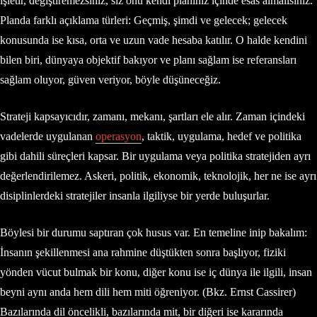
işletir, değiştiremezsiniz, siz onu kendi planınız içinde esas almalısınız.
Planda farklı açıklama türleri: Geçmiş, şimdi ve gelecek; gelecek
konusunda ise kısa, orta ve uzun vade hesaba katılır. O halde kendini
bilen biri, dünyaya objektif bakıyor ve planı sağlam ise referansları
sağlam oluyor, güven veriyor, böyle düşüneceğiz.
Strateji kapsayıcıdır, zamanı, mekanı, şartları ele alır. Zaman içindeki
vadelerde uygulanan
operasyon
, taktik, uygulama, hedef ve politika
gibi dahili süreçleri kapsar. Bir uygulama veya politika stratejiden ayrı
değerlendirilemez. Askeri, politik, ekonomik, teknolojik, her ne ise ayrı
disiplinlerdeki stratejiler insanla ilgiliyse bir yerde buluşurlar.
Böylesi bir durumu saptıran çok husus var. En temeline inip bakalım:
İnsanın şekillenmesi ana rahmine düştükten sonra başlıyor, fiziki
yönden vücut bulmak bir konu, diğer konu ise iç dünya ile ilgili, insan
beyni aynı anda hem dili hem miti öğreniyor. (Bkz. Ernst Cassirer)
Bazılarında dil öncelikli, bazılarında mit, bir diğeri ise kararında