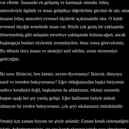
var elbette. İnsanınki en gelişmiş ve karmaşık olanıdır, bilinç
atmosferiyle ilgilidir ve insan geliştikçe diğerlerinin gücünü de alır, ama
insanın bilinç atmosferi evrensel ölçülerle açıklanabilir olur. O halde
evrensel ölçeğin temelinde insan var. Böyle çok geniş bir yaklaşımla
dönemselmiş gibi anlaşılan meseleye yaklaşımda bulunacağım, ancak
başlangıçta bunları söylemek zorundaydım, biraz sonra göreceksiniz.
Bu itibarla önce insanı ve stratejiyi tarif edelim, sonra ekonomiye
geleceğim.
İki soru: Birincisi, ben kimim, neyim diyorsunuz? İkincisi, dünyaya
nasıl ve nereden bakıyorsunuz? Eğer olduğunuzdan başka biriyseniz
sadece kendinizi değil, başkalarını da aldatırsınız, etkiniz oranında
baştan aşağı her şey yanlış gelişir. Eğer hadisenin özüyle alakalı
olmayan bir yerden bakıyorsanız, çok şeyi ıskalamanız mümkündür.
Strateji için zaman boyutu ise şöyle anlatılır: Zaman kendi sistematiğini