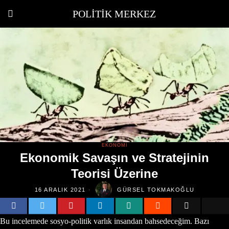
POLITIK MERKEZ
EKONOMI
Ekonomik Savaşın ve Stratejinin
Teorisi Üzerine
16 ARALIK 2021
GÜRSEL TOKMAKOĞLU
Bu incelemede sosyo-politik varlık insandan bahsedeceğim. Bazı