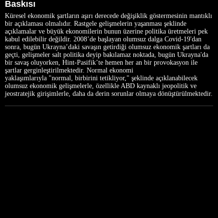
Baskısı
Küresel ekonomik şartların aşırı derecede değişiklik göstermesinin mantıklı
bir açıklaması olmalıdır. Rastgele gelişmelerin yaşanması şeklinde
açıklamalar ve büyük ekonomilerin bunun üzerine politika üretmeleri pek
kabul edilebilir değildir. 2008’de başlayan olumsuz dalga Covid-19'dan
sonra, bugün Ukrayna’daki savaşın getirdiği olumsuz ekonomik şartları da
geçti, gelişmeler salt politika deyip bakılamaz noktada, bugün Ukrayna'da
bir savaş oluyorken, Hint-Pasifik’te hemen her an bir provokasyon ile
şartlar gerginleştirilmektedir. Normal ekonomi
yaklaşımlarıyla "normal, birbirini tetikliyor," şeklinde açıklanabilecek
olumsuz ekonomik gelişmelerle, özellikle ABD kaynaklı jeopolitik ve
jeostratejik girişimlerle, daha da derin sorunlar olmaya dönüştürülmektedir.