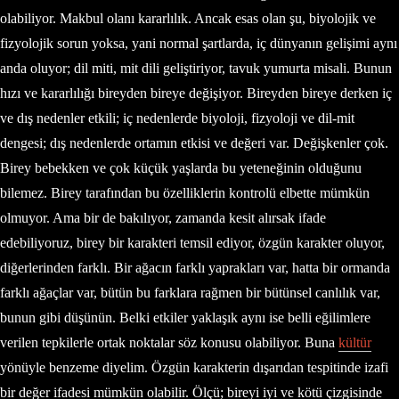
olabiliyor. Makbul olanı kararlılık. Ancak esas olan şu, biyolojik ve
fizyolojik sorun yoksa, yani normal şartlarda, iç dünyanın gelişimi aynı
anda oluyor; dil miti, mit dili geliştiriyor, tavuk yumurta misali. Bunun
hızı ve kararlılığı bireyden bireye değişiyor. Bireyden bireye derken iç
ve dış nedenler etkili; iç nedenlerde biyoloji, fizyoloji ve dil-mit
dengesi; dış nedenlerde ortamın etkisi ve değeri var. Değişkenler çok.
Birey bebekken ve çok küçük yaşlarda bu yeteneğinin olduğunu
bilemez. Birey tarafından bu özelliklerin kontrolü elbette mümkün
olmuyor. Ama bir de bakılıyor, zamanda kesit alırsak ifade
edebiliyoruz, birey bir karakteri temsil ediyor, özgün karakter oluyor,
diğerlerinden farklı. Bir ağacın farklı yaprakları var, hatta bir ormanda
farklı ağaçlar var, bütün bu farklara rağmen bir bütünsel canlılık var,
bunun gibi düşünün. Belki etkiler yaklaşık aynı ise belli eğilimlere
verilen tepkilerle ortak noktalar söz konusu olabiliyor. Buna
kültür
yönüyle benzeme diyelim. Özgün karakterin dışarıdan tespitinde izafi
bir değer ifadesi mümkün olabilir. Ölçü; bireyi iyi ve kötü çizgisinde