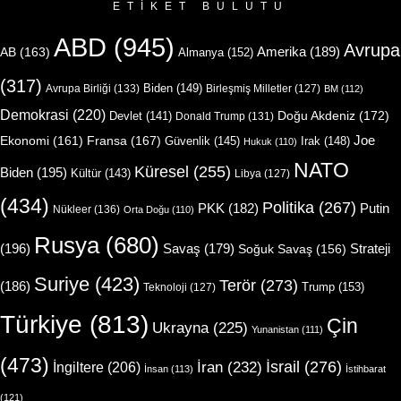
ETIKET BULUTU
ABD
(945)
Avrupa
Amerika
(189)
AB
(163)
Almanya
(152)
(317)
Biden
(149)
Avrupa Birliği
(133)
Birleşmiş Milletler
(127)
BM
(112)
Demokrasi
(220)
Doğu Akdeniz
(172)
Devlet
(141)
Donald Trump
(131)
Joe
Ekonomi
(161)
Fransa
(167)
Güvenlik
(145)
Irak
(148)
Hukuk
(110)
NATO
Küresel
(255)
Biden
(195)
Kültür
(143)
Libya
(127)
(434)
Politika
(267)
Putin
PKK
(182)
Nükleer
(136)
Orta Doğu
(110)
Rusya
(680)
(196)
Strateji
Savaş
(179)
Soğuk Savaş
(156)
Suriye
(423)
Terör
(273)
(186)
Trump
(153)
Teknoloji
(127)
Türkiye
(813)
Çin
Ukrayna
(225)
Yunanistan
(111)
(473)
İsrail
(276)
İngiltere
(206)
İran
(232)
İnsan
(113)
İstihbarat
(121)