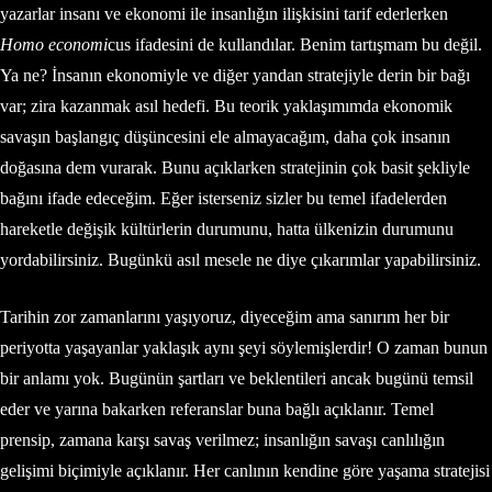
yazarlar insanı ve ekonomi ile insanlığın ilişkisini tarif ederlerken
Homo economi
cus ifadesini de kullandılar. Benim tartışmam bu değil.
Ya ne? İnsanın ekonomiyle ve diğer yandan stratejiyle derin bir bağı
var; zira kazanmak asıl hedefi. Bu teorik yaklaşımımda ekonomik
savaşın başlangıç düşüncesini ele almayacağım, daha çok insanın
doğasına dem vurarak. Bunu açıklarken stratejinin çok basit şekliyle
bağını ifade edeceğim. Eğer isterseniz sizler bu temel ifadelerden
hareketle değişik kültürlerin durumunu, hatta ülkenizin durumunu
yordabilirsiniz. Bugünkü asıl mesele ne diye çıkarımlar yapabilirsiniz.
Tarihin zor zamanlarını yaşıyoruz, diyeceğim ama sanırım her bir
periyotta yaşayanlar yaklaşık aynı şeyi söylemişlerdir! O zaman bunun
bir anlamı yok. Bugünün şartları ve beklentileri ancak bugünü temsil
eder ve yarına bakarken referanslar buna bağlı açıklanır. Temel
prensip, zamana karşı savaş verilmez; insanlığın savaşı canlılığın
gelişimi biçimiyle açıklanır. Her canlının kendine göre yaşama stratejisi